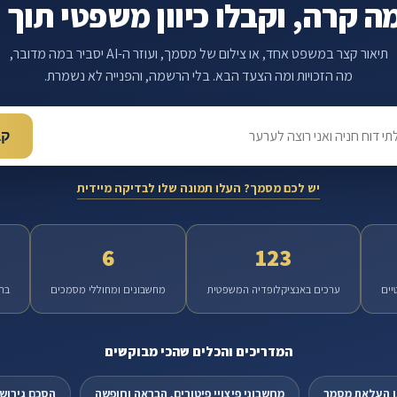
ה קרה, וקבלו כיוון משפטי תוך 
תיאור קצר במשפט אחד, או צילום של מסמך, ועוזר ה-AI יסביר במה מדובר,
מה הזכויות ומה הצעד הבא. בלי הרשמה, והפנייה לא נשמרת.
קב
יש לכם מסמך? העלו תמונה שלו לבדיקה מיידית
6
123
יים
ערכים באנציקלופדיה המשפטית
מחשבונים ומחוללי מסמכים
בת
המדריכים והכלים שהכי מבוקשים
או העלאת מסמך
מחשבוני פיצויי פיטורים, הבראה וחופשה
הסכם גירושי