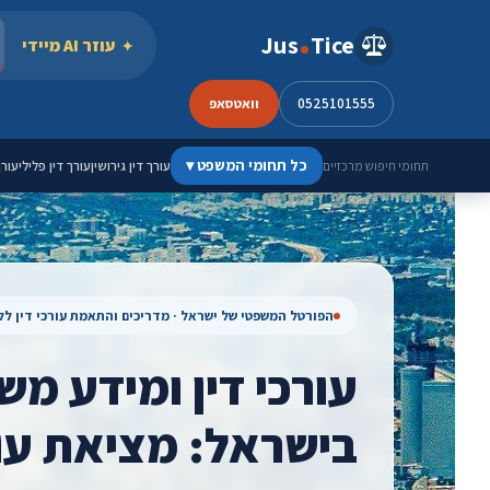
ילוג לתוכן
Jus
Tice
עוזר AI מיידי
0525101555
וואטסאפ
כל תחומי המשפט
▾
עורך דין גירושין
עורך דין פלילי
עורך
תחומי חיפוש מרכזיים
הפורטל המשפטי של ישראל · מדריכים והתאמת עורכי דין ל
עורכי דין ומידע מש
בישראל: מציאת עור