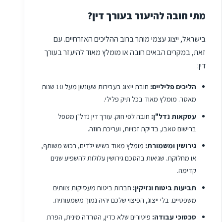
מתי חובה להיעזר בעורך דין?
בישראל, ייצוג עצמי מותר ברוב ההליכים האזרחיים. עם
זאת, במקרים הבאים חובה או מומלץ מאוד להיעזר בעורך
דין:
הליכים פליליים:
חובת ייצוג בעבירות שעונשן מעל 10 שנות
מאסר. מומלץ מאוד בכל תיק פלילי.
עסקאות נדל"ן:
חובה לפי חוק. עורך דין נדל"ן מטפל
ברישום טאבו, בדיקת זכויות, ועריכת חוזה.
גירושין ומשמורת:
מומלץ מאוד כשיש ילדים, רכוש משותף,
או מחלוקת. שגיאות בהסכם גירושין עלולות להשפיע שנים
קדימה.
תביעות ביטוח ונזיקין:
חברות ביטוח מעסיקות צוותים
משפטיים. בלי ייצוג, הפיצוי שלכם יהיה נמוך משמעותית.
סכסוכי עבודה:
פיטורים שלא כדין, הטרדה מינית, הפרת