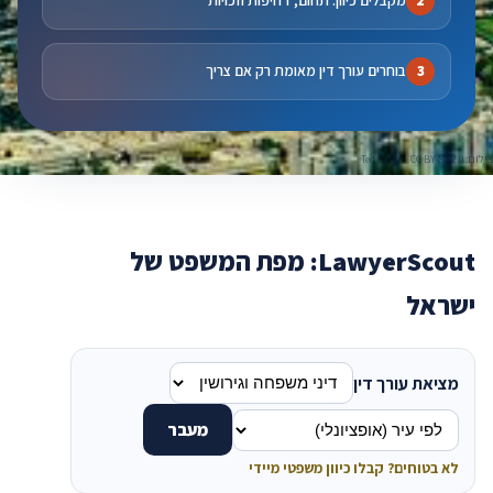
מקבלים כיוון: תחום, דחיפות וזכויות
בוחרים עורך דין מאומת רק אם צריך
צילום: Ted Eytan · CC BY-SA 2.0
LawyerScout: מפת המשפט של
ישראל
מציאת עורך דין
מעבר
לא בטוחים? קבלו כיוון משפטי מיידי