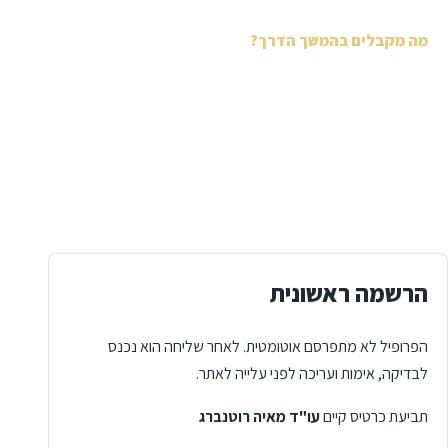
מה מקבלים בהמשך הדרך?
פרופיל עורך דין עשיר עם תחומי עיסוק, מדיה ותוכן.
אפשרות למאמרים, מדריכים וכלים דיגיטליים סביב התחום
שלכם.
תשתית עתידית ללידים, סטטוס פניות ומסלולי תשלום.
הרשמה ראשונית
הפרופיל לא מתפרסם אוטומטית. לאחר שליחה הוא נכנס
לבדיקה, אימות ועריכה לפני עלייה לאתר.
תביעת כרטיס קיים
עו"ד מאיה רוטנברג