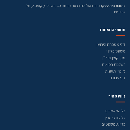
כתובת בית עסק:
רחוב ראול ולנברג 18, מתחם CU, מגדל C, קומה 2, תל
אביב-יפו
תחומי התמחות
דיני משפחה וגירושין
משפט פלילי
מקרקעין ונדל"ן
רשלנות רפואית
נזיקין ותאונות
דיני עבודה
ניווט מהיר
כל המאמרים
כל עורכי הדין
כלי AI משפטיים