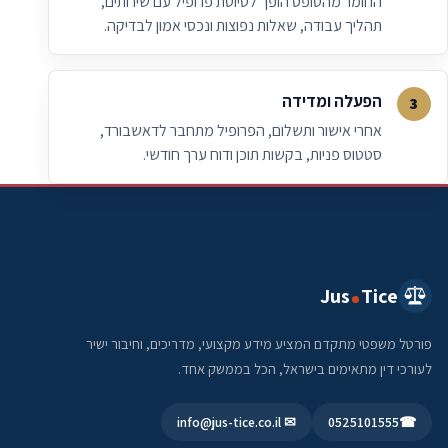
החומר מהטופס הופך לטיוטת פרופיל עם שירותים,
תהליך עבודה, שאלות נפוצות ונכסי אמון לבדיקה.
הפעלה ומדידה
אחרי אישור ותשלום, הפרופיל מתחבר לדאשבורד,
סטטוס פניות, בקשות תוכן ודוח ערך חודשי.
Jus
Tice
פורטל משפטי מתקדם המציע מידע מקצועי, מדריכים, וחיבור ישיר
לעורכי דין מתאימים בישראל, הכל בממשק אחד.
✉ info@jus-tice.co.il
0525101555
☎