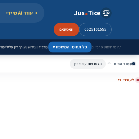
ילוג לתוכן
Jus
Tice
עוזר AI מיידי
0525101555
וואטסאפ
כל תחומי המשפט
▾
עורך דין גירושין
עורך דין פלילי
עורך
תחומי חיפוש מרכזיים
עמוד הבית
הצטרפות עורכי דין
לעורכי דין
בנו נוכחות דיגיטלית שמייצרת פניות, אמון ותוכן 
Jus-Tice נבנית כפלטפורמה לעורכי דין: פרופיל מקצועי מורחב, תוכן חתום 
למסלולי פרסום ולידים.