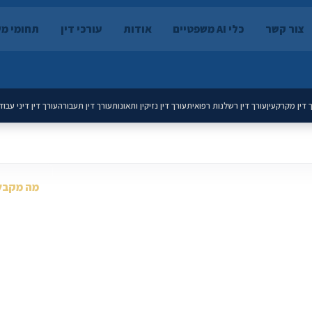
צור קשר
כלי AI משפטיים
אודות
עורכי דין
תחומי מ
 דין מקרקעין
עורך דין רשלנות רפואית
עורך דין נזיקין ותאונות
עורך דין תעבורה
עורך דין דיני עבוד
מה מקבל
מקצועי
פרופיל עור
על שמכם, פניות מסודרות, כלים משפטיים ויכולת לגדול
אפשרות למ
שלכם.
תשתית עתי