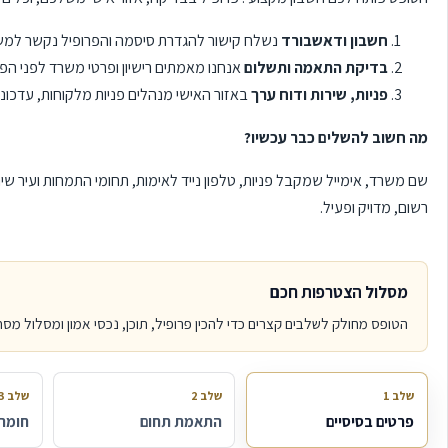
חשבון ודאשבורד
נשלח קישור להגדרת סיסמה והפרופיל נקשר למש
בדיקת התאמה ותשלום
אנחנו מאמתים רישיון ופרטי משרד לפני הפ
פניות, שירות ודוח ערך
באזור האישי מנהלים פניות מלקוחות, עדכוני
מה חשוב להשלים כבר עכשיו?
שם משרד, אימייל שמקבל פניות, טלפון נייד לאימות, תחומי התמחות ועיר 
רשום, מדויק ופעיל.
מסלול הצטרפות חכם
הטופס מחולק לשלבים קצרים כדי להכין פרופיל, תוכן, נכסי אמון ומסלול מס
שלב 1
שלב 2
שלב 3
פרטים בסיסיים
התאמת תחום
חומר 