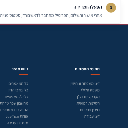
הפעלה ומדידה
אחרי אישור ותשלום, הפרופיל מתחבר לדאשבורד, סטטוס פניות, 
תחומי התמחות
ניווט מהיר
דיני משפחה וגירושין
כל המאמרים
משפט פלילי
כל עורכי הדין
מקרקעין ונדל"ן
כלי AI משפטיים
רשלנות רפואית
מחשבון שכר טרחת ע
נזיקין ותאונות
התייעצות משפטית
דיני עבודה
אודות Jus-Tice
מדיניות עריכה