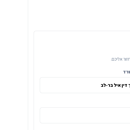
זור אליכם.
רד