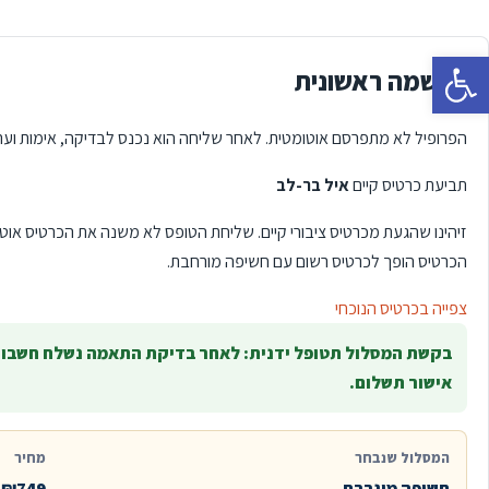
פתח סרגל נגישות
הרשמה ראשונית
הפרופיל לא מתפרסם אוטומטית. לאחר שליחה הוא נכנס לבדיקה, אימות וערי
תביעת כרטיס קיים
איל בר-לב
זיהינו שהגעת מכרטיס ציבורי קיים. שליחת הטופס לא משנה את הכרטיס אוטו
הכרטיס הופך לכרטיס רשום עם חשיפה מורחבת.
צפייה בכרטיס הנוכחי
בקשת המסלול תטופל ידנית: לאחר בדיקת התאמה נשלח חשבונ
אישור תשלום.
המסלול שנבחר
מחיר
חשיפה מוגברת
₪749 לחודש כולל מע"מ