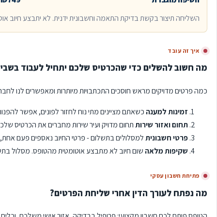
השליחה תיצור בקשת בדיקת התאמה וחשבונית ידנית. לא יתבצע חיוב אוט
איך זה עובד
מה חשוב להשלים כדי שהכרטיס שלכם יתחיל לעבוד בשבי
כמה פרטים מדויקים מראש חוסכים התכתבויות מיותרות ומאפשרים לנו לחבר א
זמינות למענה
כשאתם מציינים מתי נוח לחזור לפונים, אפשר להפנות
תחום ואזור שירות
תחום מדויק ועיר שירות מחברים את הכרטיס שלכם
פרטי חשבונית
למסלולים בתשלום - פרטי החיוב נאספים פעם אחת, ב
שקיפות מלאה
שום חיוב לא מתבצע אוטומטית מהטופס. מסלול בתש
פתיחת חשבון עסקי
מה נפתח לעורך הדין אחרי שליחת הפרטים?
הטופס פותח לכם חשבון מקצועי: פרופיל בבדיקה, אזור אישי משלכם, וכלים ל