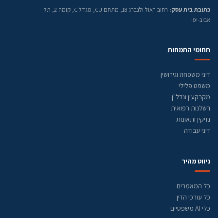
כתובת בית עסק:
רחוב ראול ולנברג 18, מתחם CU, מגדל C, קומה 2, תל
אביב-יפו
תחומי התמחות
דיני משפחה וגירושין
משפט פלילי
מקרקעין ונדל"ן
רשלנות רפואית
נזיקין ותאונות
דיני עבודה
ניווט מהיר
כל המאמרים
כל עורכי הדין
כלי AI משפטיים