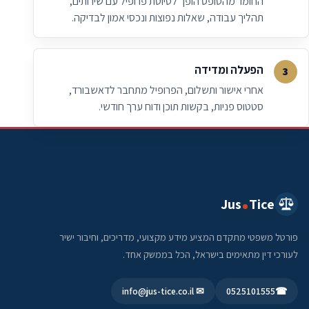
החומר מהטופס הופך לטיוטת פרופיל עם שירותים,
תהליך עבודה, שאלות נפוצות ונכסי אמון לבדיקה.
הפעלה ומדידה
אחרי אישור ותשלום, הפרופיל מתחבר לדאשבורד,
סטטוס פניות, בקשות תוכן ודוח ערך חודשי.
Jus
Tice
פורטל משפטי מתקדם המציע מידע מקצועי, מדריכים, וחיבור ישיר
לעורכי דין מתאימים בישראל, הכל בממשק אחד.
✉ info@jus-tice.co.il
0525101555
☎