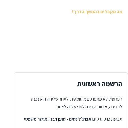
מה מקבלים בהמשך הדרך?
פרופיל עורך דין עשיר עם תחומי עיסוק, מדיה ותוכן.
אפשרות למאמרים, מדריכים וכלים דיגיטליים סביב התחום
שלכם.
תשתית עתידית ללידים, סטטוס פניות ומסלולי תשלום.
הרשמה ראשונית
הפרופיל לא מתפרסם אוטומטית. לאחר שליחה הוא נכנס
לבדיקה, אימות ועריכה לפני עלייה לאתר.
תביעת כרטיס קיים
אברג׳ל נסים - טוען רבני ומגשר משפטי