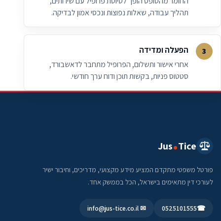
החומר מהטופס הופך לטיוטת פרופיל עם שירותים,
תהליך עבודה, שאלות נפוצות ונכסי אמון לבדיקה.
הפעלה ומדידה
אחרי אישור ותשלום, הפרופיל מתחבר לדאשבורד,
סטטוס פניות, בקשות תוכן ודוח ערך חודשי.
Jus
Tice
פורטל משפטי מתקדם המציע מידע מקצועי, מדריכים, וחיבור ישיר
לעורכי דין מתאימים בישראל, הכל בממשק אחד.
✉ info@jus-tice.co.il
0525101555
☎