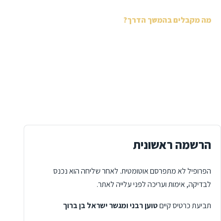
מה מקבלים בהמשך הדרך?
פרופיל עורך דין עשיר עם תחומי עיסוק, מדיה ותוכן.
אפשרות למאמרים, מדריכים וכלים דיגיטליים סביב התחום
שלכם.
תשתית עתידית ללידים, סטטוס פניות ומסלולי תשלום.
הרשמה ראשונית
הפרופיל לא מתפרסם אוטומטית. לאחר שליחה הוא נכנס
לבדיקה, אימות ועריכה לפני עלייה לאתר.
תביעת כרטיס קיים
טוען רבני ומגשר ישראל בן ברוך