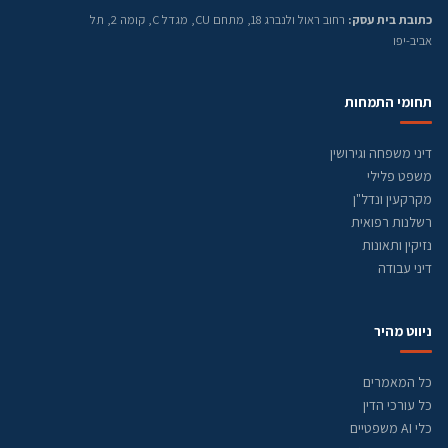
כתובת בית עסק:
רחוב ראול ולנברג 18, מתחם CU, מגדל C, קומה 2, תל
אביב-יפו
תחומי התמחות
דיני משפחה וגירושין
משפט פלילי
מקרקעין ונדל"ן
רשלנות רפואית
נזיקין ותאונות
דיני עבודה
ניווט מהיר
כל המאמרים
כל עורכי הדין
כלי AI משפטיים