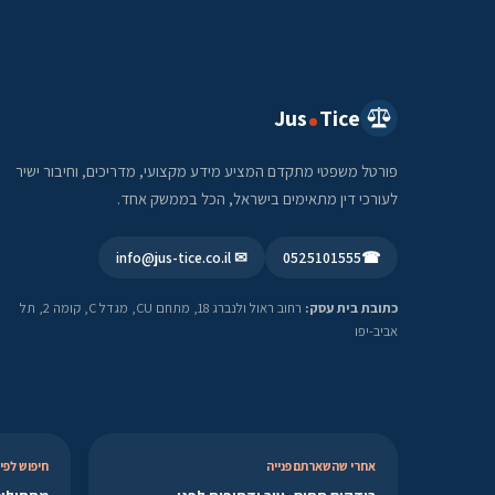
Jus
Tice
פורטל משפטי מתקדם המציע מידע מקצועי, מדריכים, וחיבור ישיר
לעורכי דין מתאימים בישראל, הכל בממשק אחד.
✉ info@jus-tice.co.il
0525101555
☎
כתובת בית עסק:
רחוב ראול ולנברג 18, מתחם CU, מגדל C, קומה 2, תל
אביב-יפו
אחרי שהשארתם פנייה
חיפוש לפי 