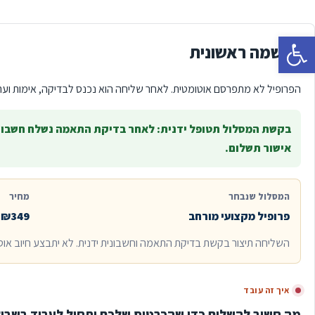
פתח סרגל נגישות
הרשמה ראשונית
הפרופיל לא מתפרסם אוטומטית. לאחר שליחה הוא נכנס לבדיקה, אימות וערי
בקשת המסלול תטופל ידנית: לאחר בדיקת התאמה נשלח חשבונ
אישור תשלום.
המסלול שנבחר
מחיר
פרופיל מקצועי מורחב
₪349 לחודש כולל מע"מ
השליחה תיצור בקשת בדיקת התאמה וחשבונית ידנית. לא יתבצע חיוב אוט
איך זה עובד
מה חשוב להשלים כדי שהכרטיס שלכם יתחיל לעבוד בשבי