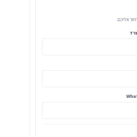
זור אליכם.
רד
Wha