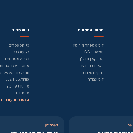
תחומי התמחות
ניווט מהיר
דיני משפחה וגירושין
כל המאמרים
משפט פלילי
כל עורכי הדין
מקרקעין ונדל"ן
כלי AI משפטיים
רשלנות רפואית
מחשבון שכר טרחת ע
נזיקין ותאונות
התייעצות משפטית
דיני עבודה
אודות Jus-Tice
מדיניות עריכה
מפת אתר
הצטרפות עורכי די
עיר
לעורכי דין