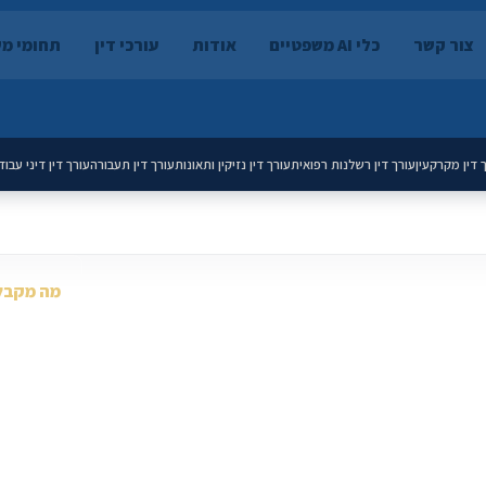
צור קשר
כלי AI משפטיים
אודות
עורכי דין
תחומי מ
 דין מקרקעין
עורך דין רשלנות רפואית
עורך דין נזיקין ותאונות
עורך דין תעבורה
עורך דין דיני עבוד
מה מקבל
מקצועי
פרופיל עור
על שמכם, פניות מסודרות, כלים משפטיים ויכולת לגדול
אפשרות למ
שלכם.
תשתית עתי