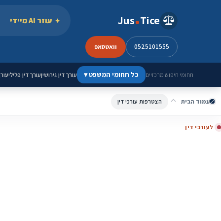
ילוג לתוכן
Jus
Tice
עוזר AI מיידי
0525101555
וואטסאפ
כל תחומי המשפט
▾
עורך דין גירושין
עורך דין פלילי
עורך
תחומי חיפוש מרכזיים
עמוד הבית
הצטרפות עורכי דין
לעורכי דין
בנו נוכחות דיגיטלית שמייצרת פניות, אמון ותוכן 
Jus-Tice נבנית כפלטפורמה לעורכי דין: פרופיל מקצועי מורחב, תוכן חתום 
למסלולי פרסום ולידים.