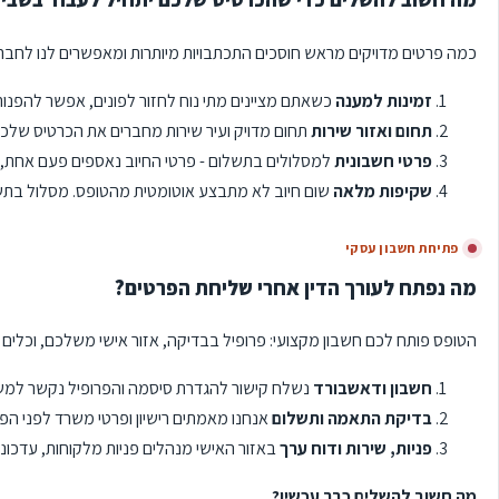
כמה פרטים מדויקים מראש חוסכים התכתבויות מיותרות ומאפשרים לנו לחבר א
זמינות למענה
כשאתם מציינים מתי נוח לחזור לפונים, אפשר להפנות
תחום ואזור שירות
תחום מדויק ועיר שירות מחברים את הכרטיס שלכם
פרטי חשבונית
למסלולים בתשלום - פרטי החיוב נאספים פעם אחת, ב
שקיפות מלאה
שום חיוב לא מתבצע אוטומטית מהטופס. מסלול בתש
פתיחת חשבון עסקי
מה נפתח לעורך הדין אחרי שליחת הפרטים?
הטופס פותח לכם חשבון מקצועי: פרופיל בבדיקה, אזור אישי משלכם, וכלים ל
חשבון ודאשבורד
נשלח קישור להגדרת סיסמה והפרופיל נקשר למש
בדיקת התאמה ותשלום
אנחנו מאמתים רישיון ופרטי משרד לפני הפ
פניות, שירות ודוח ערך
באזור האישי מנהלים פניות מלקוחות, עדכוני
מה חשוב להשלים כבר עכשיו?