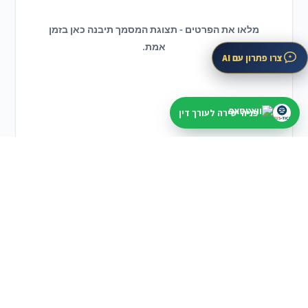
מלאו את הפרטים - תצוגת המסמך תיבנה כאן בזמן
אחרי שהשארתם פנייה
אמת.
בודקים תחום, עיר ודחיפות לפני שממשיכים
צרו פתרון עם AI
בלי להציג מידע כללי כייעוץ אישי או הבטחה לתוצאה.
פניה ישירה לעורך דין
חיפוש לפי עיר
מתחילים קרוב למקום שצריך
תל אביב
ירושלים
חיפה
באר שבע
ראשון לציון
לעורכי דין
פרופיל, מסלולים ואזור אישי
פתיחת פרופיל
מסלולי הצטרפות
אזור אישי