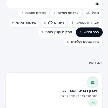
EN
הכול
צרכנות ויומיום
כספים וחובות
7
8
55
עבודה ותעסוקה
דיור ונדל״ן
משפחה ואישי
9
8
8
רכב ורכוש
עסקים וקניין רוחני
7
3
בית משפט והליכים
5
רכב ורכוש
זיכרון דברים - מכר רכב
חוזה מכר רכב בין מוכר לקונה.
מוכן