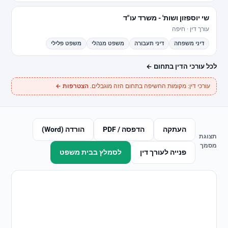
כלי AI משפטיים
שי יוספזון ושות' - משרד עו"ד
מחשבון שכר טרחת עורך דין
עורך דין · חיפה
התייעצות משפטית
דיני משפחה
דיני תעבורה
משפט מנהלי
משפט פלילי
אודות Jus-Tice
מדיניות עריכה
לכל עורכי הדין בתחום ←
מפת אתר
הצטרפות עורכי דין ←
עורכי דין: מקומות החשיפה בתחום הזה מוגבלים.
הצטרפות ←
פנייה מהירה
העתקה
הדפסה / PDF
הורדה (Word)
תצוגת
התחילו מתיאור קצר. נבדוק תחום, עיר ודחיפות, בלי הבטחה לתוצאה.
מסמך
פנייה לעורך דין
לסמלץ בבית משפט
שליחת וואטסאפ
טופס פנייה
מסלולים לעורכי דין