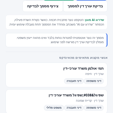
✉ info@jus-tice.co.il
0525101555
☎
בדיקת עורך דין למסמך
צירוף מסמך לבדיקה
כתובת בית עסק:
רחוב ראול ולנברג 18, מתחם CU, מגדל C, קומה 2, תל
אביב-יפו
שדרוג AI מוגן:
הטקסט נוצר מתבנית חכמה. כאשר נקודת השרת פעילה,
הכפתור "שדרוג עם AI" משכתב ומחדד את המסמך תחת מגבלת שימוש יומית.
תחומי התמחות
מסמך זה נוצר אוטומטית למטרות נוחות בלבד ואינו מהווה ייעוץ משפטי.
מומלץ לבדיקת עורך דין מורשה לפני שימוש.
דיני משפחה וגירושין
משפט פלילי
אנשי מקצוע מתאימים מהאינדקס
מקרקעין ונדל"ן
רשלנות רפואית
תמי אולמן משרד עורכי-דין
נזיקין ותאונות
עורך דין · חיפה
דיני עבודה
דיני משפחה
דיני תעבורה
ניווט מהיר
שפיגל&#038;שפיגל משרד עורכי דין
עורך דין · קריית שמונה
כל המאמרים
דיני משפחה
דיני תעבורה
משפט פלילי
כל עורכי הדין