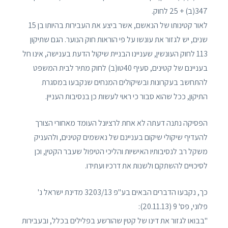
347(ב) + 25 לחוק.
לאור קטינותו של הנאשם, אשר ביצע את העבירות בהיותו בן 15
שנים, יש לגזור את עונשו על פי הוראות חוק הנוער. הגם שתיקון
113 לחוק העונשין, שעניינו הבניית שיקול הדעת בענישה, אינו חל
בעניינם של קטינים, סעיף 40טו(ב) לחוק מתיר לבית המשפט
להתחשב בעקרונות ובשיקולים המנחים שנקבעו במסגרת
התיקון, ככל שהוא סבור כי ראוי לעשות כן בנסיבות העניין.
הפסיקה נתנה דעתה לא אחת לרציונל העומד מאחורי הצורך
להעדיף שיקולי שיקום בעניינם של נאשמים קטינים, ולהעניק
משקל רב לנסיבותיו האישיות והליכי הטיפול שעבר הקטין, וכן
לסיכויים להשתקם ולשנות את דרכיו ועתידו.
כך, נקבעו הדברים הבאים בע"פ 3203/13 מדינת ישראל נ'
פלוני, פס' 9 (20.11.13):
"בבואו לגזור את דינו של קטין שהורשע בפלילים בכלל, ובעבירות