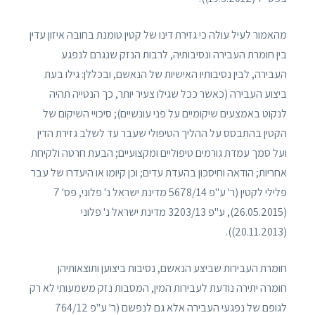
מהאמור לעיל עולה כי גזירת דינו של קטין טומנת בחובה איזון עדין
בין חומרת העבירה ונסיבותיה, לרבות הנזק שנגרם לנפגע
העבירה, לבין נסיבותיו האישיות של הנאשם, ובכללן: גילו בעת
ביצוע העבירה (כאשר ככל שגילו צעיר יותר, כך הנטייה תהיה
לנקוט באמצעים שיקומיים על פני עונשיים); סיכויי השיקום של
הקטין בהתבסס על ההליך הטיפולי שעבר עד לשלב גזירת הדין
ועל סמך עמדת גורמים טיפוליים ומקצועיים; הבעת חרטה ולקיחת
אחריות; הודאה וחיסכון בהעדת עדים; וכן קיומו או היעדרו של עבר
פלילי לקטין (ר' ע"פ 5678/14 מדינת ישראל נ' פלוני, פס' 7
(26.05.2015), ע"פ 3203/13 מדינת ישראל נ' פלוני
(20.11.2013)).
חומרת העבירות שביצע הנאשם, נסיבות ביצוען ותוצאותיהן
חומרה יתירה נודעת לעבירות המין, המסבות נזק משמעותי לא רק
לגופם של נפגעי העבירה אלא גם לנפשם (ר' ע"פ 764/12