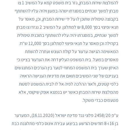
להמלצות שירות המבחן, גזר בית משפט קמא על המשיב 1 צו
מבחן למשך שנתיים במסגרתו ישהה במעון ויהיה עליו להשתתף
בקבוצה טיפולית שתוכן לו על ידי שירות המבחן, וכן, מאסר על
תנאי ופיצוי בסך 8,000 ₪ למתלונן. על המשיב 2 נגזרו צו מבחן
למשך שנתיים, במסגרתו יהיה עליו להשתתף בתוכנית טיפולית
בקהילה וכן מאסר על תנאי ופיצוי למתלונן בסך 12,000 ש"ח.
המאשימה הגישה ערעור על קולת העונש ועתרה להשתת
מאסרים בפועל. בית המשפט העליון דחה את הערעור בציינו כי
האיזון שערך בית המשפט המחוזי לנוער בין הערכים המתנגשים
בעניינם של שני המשיבים תואם את מדיניות הענישה הראויה
כלפי קטינים, ולאור ההלכה לפיה אל לו לבית המשפט לסטות
מהמלצות שירות המבחן כאשר יש בנמצא אופק שיקומי, אלא
מטעמים כבדי משקל.
ע"פ 2458/20 פלוני נגד מדינת ישראל (‏16.11.2020), המערער
בן 16 ו-8 חודשים הורשע בביצוע עבירת אינוס כלפי מתלוננת כבת