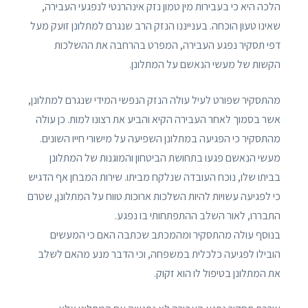
הלכה היא כי בעבירות מין טמון נזק אינהרנטי לנפגעי העבירה,
שאינו טעון הוכחה. בענייננו הנזק הרב שנגרם למתלונן זועק מעל
דפי תסקיר נפגע העבירה, המפרט בהרחבה את ההשלכות
הקשות של מעשי הנאשם על המתלונן.
מהתסקיר שפורט לעיל עולה הנזק הנפשי המידי שנגרם למתלונן,
אשר בסמוך לאחר העבירה הקיא והביע את רצונו למות. כן עולה
מהתסקיר כי הפגיעה במתלונן השפיעה על מישורי חייו השונים.
מעשי הנאשם פגעו בתחושת הביטחון והמוגנות של המתלונן
בביתו שלו, נוכח העובדה שנלקח מביתו. שירות המבחן אף הדגיש
כי לפגיעה עשויות להיות השלכות ארוכות טווח על המתלונן, שטרם
התבררו, לאור השלב ההתפתחותי בו נפגע.
בנוסף עולה מהתסקיר ומהמכתב שכתבה האם כי המעשים
הובילו לפגיעה כלכלית במשפחה, וכי הדבר מנע מהאם לשלב
את המתלונן בטיפול לו הוא זקוק.