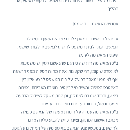
יהיה בכל שלב לשוב ולפנות לבית המשפט ולבקש להפסיק את
ההליך.
אמו של הנאשם – [הושמט].
אביו של הנאשם – הצטרף לדברי מנהל המעון בו משולב
הנאשם, ועתר לבית המשפט להושיט לנאשם יד לצורך שיקומו.
טיעוני המאשימה לעונש
ב"כ המאשימה הדגישה כי הגם שהנאשם קטין ויש משמעות
לאינטרס שיקומו, הרי שקטינותו אינה מהווה חסינות מפני הרשעה
ואף לא מפני מאסר בפועל. על בית המשפט לבצע איזון בין
האינטרס הטיפולי והשיקומי לבין טיב וחומרת העבירות, נסיבות
ביצוען, והנזק שנגרם למתלונן, וכן לתת משקל לשיקולי הרתעה
מניעה וגמול, בייחוד בעבירות חמורות כבענייננו.
ב"כ המאשימה עמדה על חומרת מעשיו של הנאשם כעולה
מכתב האישום המתוקן, וציינה כי יש להביע סלידה מהם
ולהוקיעם. במעשיו פגע הנאשם באוטונומיה של המתלונן על גופו,