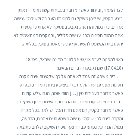
לצד האמור, ובייחוד כאשר מדובר בעבירות קשות וחמורות אותן
ביצע הקטין, יש ליתן משקל גם לחומרת העבירה ולשיקולי ענישה
אחרים, כגון גמול והרתעה. נקבע בפסיקה לא אחת כי קטינות
אינה מהווה חסינות מפני ענישה פלילית, ובמקרים המתאימים לא
יהסס בית המשפט להשית אף עונשי מאסר בפועל בכליאה.
ראוי להפנות לע"פ 593/18 פלוני נ' מדינת ישראל, פס' 18
(17.04.18) שם נקבעו הדברים הבאים:
"… בית משפט זה עמד לא אחת על כך שקטינוּת אינה מקנה
חסינות מפני ענישה הולמת בגין ביצוע עבירות חמורות, ובפרט
כאשר מדובר בעבירות מין […] הווה אומר, הגם שלשיקולים
בדבר סיכויי השיקום ומורכבות הנסיבות האישיות יינתן משקל רב
כאשר מדובר בקטין, הם אינם חזות הכל. יש לאזן בכל מקרה
ומקרה בינם לבין שיקולי ענישה משמעותיים אחרים, הרתעה,
גמול, הגנה על נפגעי עבירה ואף סיכויי השיקום שלהם כתוצאה