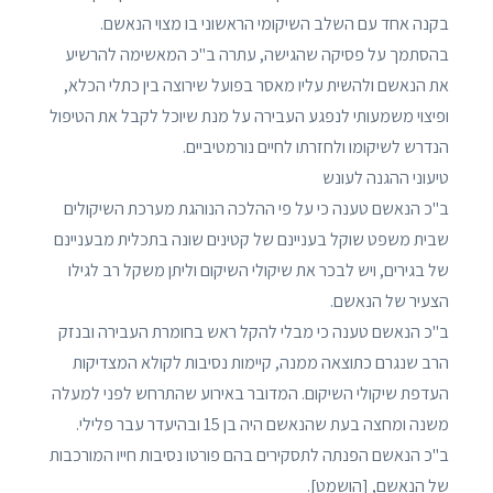
בקנה אחד עם השלב השיקומי הראשוני בו מצוי הנאשם.
בהסתמך על פסיקה שהגישה, עתרה ב"כ המאשימה להרשיע
את הנאשם ולהשית עליו מאסר בפועל שירוצה בין כתלי הכלא,
ופיצוי משמעותי לנפגע העבירה על מנת שיוכל לקבל את הטיפול
הנדרש לשיקומו ולחזרתו לחיים נורמטיביים.
טיעוני ההגנה לעונש
ב"כ הנאשם טענה כי על פי ההלכה הנוהגת מערכת השיקולים
שבית משפט שוקל בעניינם של קטינים שונה בתכלית מבעניינם
של בגירים, ויש לבכר את שיקולי השיקום וליתן משקל רב לגילו
הצעיר של הנאשם.
ב"כ הנאשם טענה כי מבלי להקל ראש בחומרת העבירה ובנזק
הרב שנגרם כתוצאה ממנה, קיימות נסיבות לקולא המצדיקות
העדפת שיקולי השיקום. המדובר באירוע שהתרחש לפני למעלה
משנה ומחצה בעת שהנאשם היה בן 15 ובהיעדר עבר פלילי.
ב"כ הנאשם הפנתה לתסקירים בהם פורטו נסיבות חייו המורכבות
של הנאשם, [הושמט].