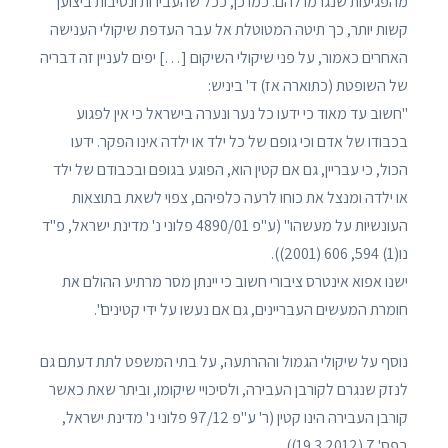
מהפגיעות שנגרמו להם. כמו כן, ככל שהעבירות ונסיבות ביצוען
קשות יותר, כך תיטה המטוטלת אל עבר העדפת שיקולי הענישה
האחרים כאמור, על פני שיקולי השיקום […] יפים לעניין זה דבריה
של השופטת (כתוארה אז) ד' ביניש:
"חשוב עד מאוד כי ידעו כל נער ונערה בישראל כי אין לפגוע
בכבודו של אדם וכי גופם של כל ילד או ילדה אינו הפקר. ידעו
הכול, כי עבריין, גם אם קטין הוא, הפוגע בגופם ובכבודם של ילד
או ילדה ומנצל את כוחו לרעה כלפיהם, צפוי לשאת בתוצאות
העונשיות על מעשהו" (ע"פ 4890/01 פלוני נ' מדינת ישראל, פ"ד
נו(1) 594, 606 (2001)).
ישנו אפוא אינטרס ציבורי חשוב כי יינתן מסר מרתיע ההולם את
חומרת המעשים העבריינים, גם אם נעשו על ידי קטינים".
נוסף על שיקולי הגמול וההרתעה, על בתי המשפט לתת דעתם גם
לנזק שנגרם לקורבן העבירה, ולסיכויי שיקומו, וביתר שאת כאשר
קורבן העבירה הינו קטין (ר' ע"פ 97/12 פלוני נ' מדינת ישראל,
בפס' 7 (19.3.2012)).