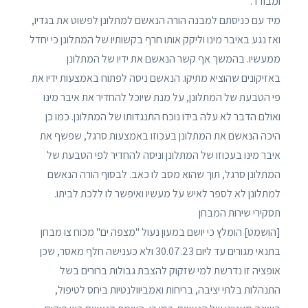
ומבודד.
מיד עם כניסתם למבנה הורה הנאשם למתלונן לפשוט את בגדיו,
ואז נגע באיבר מינו וליקק אותו חרף בקשותיו של המתלונן כי יחדל
ממעשיו. בהמשך אף קשר הנאשם את ידיו של המתלונן
באזיקונים שהוציא מתיקו. הנאשם ניסה לפתוח באמצעות ידיו את
פי הטבעת של המתלונן, על מנת שיוכל להחדיר את איבר מינו
ואולם הדבר לא עלה בידו נוכח התנגדותו של המתלונן. כמו כן
היכה הנאשם את המתלונן בעכוזו באמצעות סרגל, שפשף את
איבר מינו בעכוזו של המתלונן וניסה להחדיר לפי הטבעת של
המתלונן סרגל, תוך שהוא מסב לו כאב. לבסוף הורה הנאשם
למתלונן לא לספר לאיש על מעשיו ואיפשר לו ללכת לביתו.
תסקירי שירות המבחן
[הושמט] הומלץ כי יושם במעון נעול "מצפה ים" מכוח צו מבחן
בתנאי מגורים עד ליום 30.07.23 ולא כענישה חלף מאסר, שכן
אופציה זו נדרשת למי שזקוק להצבת גבולות ברורים בשל
התנהלות בלתי יציבה, בריחות ואמביוולנטיות ביחס לטיפול,