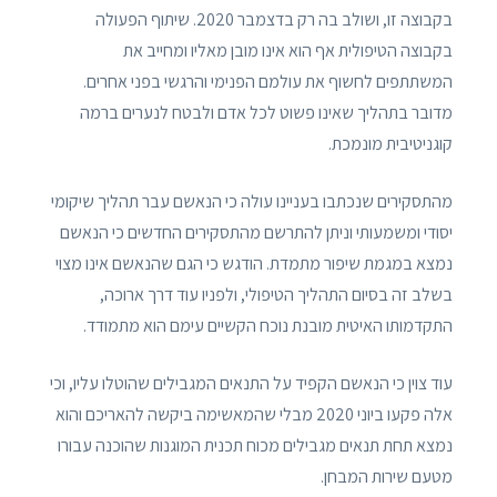
בקבוצה זו, ושולב בה רק בדצמבר 2020. שיתוף הפעולה
בקבוצה הטיפולית אף הוא אינו מובן מאליו ומחייב את
המשתתפים לחשוף את עולמם הפנימי והרגשי בפני אחרים.
מדובר בתהליך שאינו פשוט לכל אדם ולבטח לנערים ברמה
קוגניטיבית מונמכת.
מהתסקירים שנכתבו בעניינו עולה כי הנאשם עבר תהליך שיקומי
יסודי ומשמעותי וניתן להתרשם מהתסקירים החדשים כי הנאשם
נמצא במגמת שיפור מתמדת. הודגש כי הגם שהנאשם אינו מצוי
בשלב זה בסיום התהליך הטיפולי, ולפניו עוד דרך ארוכה,
התקדמותו האיטית מובנת נוכח הקשיים עימם הוא מתמודד.
עוד צוין כי הנאשם הקפיד על התנאים המגבילים שהוטלו עליו, וכי
אלה פקעו ביוני 2020 מבלי שהמאשימה ביקשה להאריכם והוא
נמצא תחת תנאים מגבילים מכוח תכנית המוגנות שהוכנה עבורו
מטעם שירות המבחן.