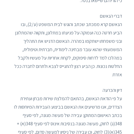
כי הוריו הם שיישאו בנטל.
דברי הנאשם
הנאשם קרא ממכתב שכתב והוגש לבית המשפט (ע/2), ובו
הביע חרטה כנה ועמוקה על פגיעתו במתלונן, ותקווה שהמתלונן
ובני משפחתו ישתקמו במהרה. הנאשם הדגיש את התהליך
המשמעותי שהוא עובר מבחינה לימודית, חברתית וטיפולית,
במהלכו למד לדחות סיפוקים, לקחת אחריות על מעשיו ולקבל
החלטות נכונות. כן הביע רצון להתגייס לצבא ולתרום לחברה ככל
אזרח.
דיון והכרעה
על פי הודאת הנאשם, בהתאם להמלצת שירות מבחן ועתירת
הצדדים, אנו מרשיעים את הנאשם בביצוע העבירות המיוחסות לו
בכתב האישום המתוקן: עבירה של מעשה מגונה, לפי סעיף
348(ג) לחוק, מעשה מגונה בנסיבות אינוס לפי סעיף 348(א) +
345(א)(3) לחוק, וכן עבירה של ניסיון למעשה סדום, לפי סעיף