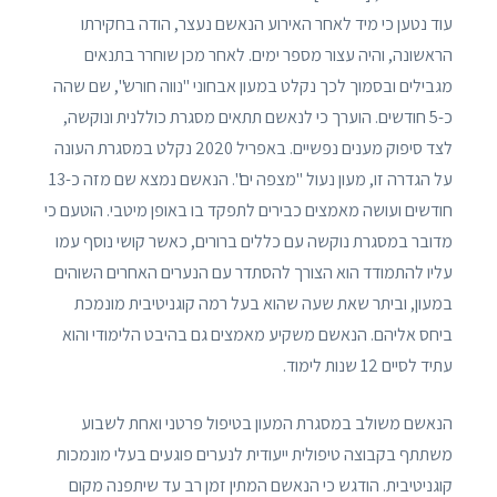
עוד נטען כי מיד לאחר האירוע הנאשם נעצר, הודה בחקירתו
הראשונה, והיה עצור מספר ימים. לאחר מכן שוחרר בתנאים
מגבילים ובסמוך לכך נקלט במעון אבחוני "נווה חורש", שם שהה
כ-5 חודשים. הוערך כי לנאשם תתאים מסגרת כוללנית ונוקשה,
לצד סיפוק מענים נפשיים. באפריל 2020 נקלט במסגרת העונה
על הגדרה זו, מעון נעול "מצפה ים". הנאשם נמצא שם מזה כ-13
חודשים ועושה מאמצים כבירים לתפקד בו באופן מיטבי. הוטעם כי
מדובר במסגרת נוקשה עם כללים ברורים, כאשר קושי נוסף עמו
עליו להתמודד הוא הצורך להסתדר עם הנערים האחרים השוהים
במעון, וביתר שאת שעה שהוא בעל רמה קוגניטיבית מונמכת
ביחס אליהם. הנאשם משקיע מאמצים גם בהיבט הלימודי והוא
עתיד לסיים 12 שנות לימוד.
הנאשם משולב במסגרת המעון בטיפול פרטני ואחת לשבוע
משתתף בקבוצה טיפולית ייעודית לנערים פוגעים בעלי מונמכות
קוגניטיבית. הודגש כי הנאשם המתין זמן רב עד שיתפנה מקום