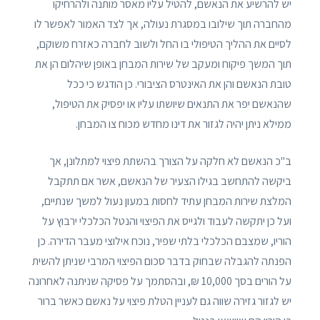
יש להרשיע את הנאשם, להטיל עליו מאסר מותנה ולהרחיקו
מהחברה תוך שילובו במסגרת נעולה, אך לצד האמור לאפשר לו
לסיים את ההליך הטיפולי בו החל ולשוב לחברה כאזרח משוקם,
תוך המשך פיקוח ומעקב של שירות המבחן באופן שיהלום הן את
טובת הנאשם והן את האינטרס הציבורי. כן הודגש כי ככל
שהנאשם יפר את התנאים שיושתו עליו או יפסיק את הטיפול,
ממילא ניתן יהיה לגזור את דינו מחדש מכוח צו המבחן.
ב"כ הנאשם לא חלקה על הצורך בהשתת פיצוי למתלונן, אך
ביקשה להתחשב בגילו הצעיר של הנאשם, אשר אם תתקבל
המלצת שירות המבחן עתיד לחסות במעון נעול למשך שנתיים,
ועל כן יתקשה לעבוד ולגייס את הפיצוי והנטל הכלכלי ירבוץ על
הוריו, שמצבם הכלכלי בלתי שפיר, נוכח אילוצי מעבר הדירה. כן
הפנתה להגבלה שבחוק בדבר סכום הפיצוי המרבי שניתן להשית
על הורים בסך 10,000 ₪, ובהסתמך על פסיקה שניתנה לאחרונה
יש לגזור גזירה שווה גם לעניין הטלת פיצוי על נאשם כאשר ברור