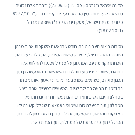
מדינת ישראל נ' גרמסיון פס' 18 (23.06.13)). דברים אלה נכונים
גם שעה שעבירות המין מבוצעות על ידי קטינים (ר' ע"פ 8277/10
פלוני נ' מדינת ישראל, פסק דינה של כב' השופטת ארבל
(28.02.2011)).
נסיבות ביצוע העבירות בהן הורשע הנאשם משקפות את חומרתן
היתרה. הנאשם ניצל, לסיפוק מאווייו המיניים, את גילו הצעיר ואת
היכרותו הקודמת עם המתלונן על מנת לשכנעו להתלוות אליו
בתואנת שווא כי פניו מועדות לגינת השעשועים. הוא עשה כן תוך
תכנון מוקדם, כשתיאם עמו מבעוד מועד כי יאסוף אותו מביתו
בהזדמנות הבאה בה ילך לגינה. המעשים המיניים אותם ביצע
במתלונן הינם קשים וחמורים, והם נעשו חרף התנגדותו של
המתלונן, תוך הפעלת כוח ושימוש באמצעים שכללו קשירת ידיו
באזיקונים והכאתו באמצעות סרגל. כמו כן בוצע ניסיון להחדרת
הסרגל לתוך פי הטבעת של המתלונן, תוך הסבת כאב.