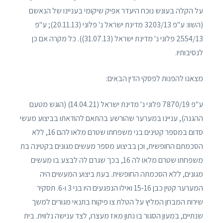
על הקלה בעונש נוכח היעדר אפיק שיקומי בעניינו של הנאשם
(השוו: ע"פ 3203/13 מדינת ישראל נ' פלוני (20.11.13); ע"פ
2554/13 פלוני נ' מדינת ישראל (31.07.13)). כל מקרה אם כן
לנסיבותיו.
מצאנו להפנות לפסקי הדין הבאים:
ע"פ 7870/19 פלוני נ' מדינת ישראל (14.04.21) (הוגש מטעם
ההגנה), עניינו במערער שהורשע בהתאם להודאתו בביצוע מעשי
סדום במספר קטינים בני משפחתו שטרם מלאו להם 16, ללא
הסכמתם החופשית, וכן בביצוע מספר מעשים מגונים בקטינה בת
משפחתו שטרם מלאו לה 16, בכך שגרם לה לבצע בו מעשים
מגונים, ללא הסכמתה החופשית. בעת ביצוע המעשים היה
המערער קטין כבן 15-16 ואילו הנפגעים היו בני 3 ו-6. תסקיר
שירות המבחן המליץ על הטלת צו פיקוח בתנאי מגורים למשך
שנתיים, במעון הסגור בו נתון מאז מעצרו, לצד ענישה נלווית. בית