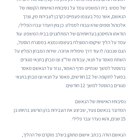
של ממש. בית המשפט עמד על נסיבותיו האישיות הקשות של
הנאשם, אשר נפל בעצמו פעמיים כקרבן לעבירות מין, וצרך
אלכוהול וסמים שהיו עבורו למפלט. כן צוין היעדר עברו הפלילי,
הודאתו והחיסכון בעדויותיהם של המתלוננים בבית המשפט. עוד
עמד על הליך שיקומו המוצלח בעיצומו נמצא במסגרת הוסטל,
הגם שנכונה לו עוד דרך טיפולית ארוכה. שירות המבחן המליץ על
השתת מאסר על תנאי, עבודות של"צ וצו מבחן בתנאי מגורים
בהוסטל למשך שנתיים. חרף האמור, נגזר על הנאשם מאסר
בפועל לתקופה של 12 חודשים, מאסר על תנאי וצו מבחן בתנאי
מגורים בהוסטל למשך 12 חודשים.
נסיבותיו האישיות של הנאשם
המדובר בנאשם צעיר, שביצע את העבירות בהן הורשע בהיותו בן
15 שנים, והוא נעדר עבר פלילי.
הנאשם הודה בכתב אישום מתוקן בשלב מוקדם של ההליך,