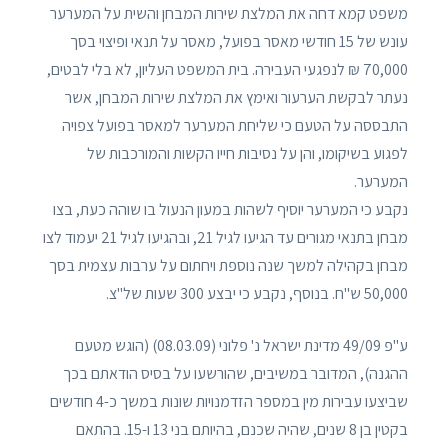
משפט קמא דחה את המלצת שירות המבחן והשית על המערער
עונש של 15 חודשי מאסר בפועל, מאסר על תנאי ופיצוי בסך
70,000 ₪ לנפגעי העבירה. בית המשפט העליון, לא בלי לבטים,
נעתר לבקשת הערעור ואימץ את המלצת שירות המבחן, אשר
התבססה על הטעם כי שליחת המערער למאסר בפועל צפויה
לפגוע בשיקומו, והן על נסיבות חייו הקשות והמורכבות של
המערער.
נקבע כי המערער יוסיף לשהות במעון הנעול בו שוהה כעת, בצו
מבחן בתנאי מגורים עד הגיעו לגיל 21, ובהגיעו לגיל 21 יעמוד לצו
מבחן בקהילה למשך שנה נוספת ויחתום על ערבות עצמית בסך
50,000 ש"ח. בנוסף, נקבע כי יבצע 300 שעות של"צ.
ע"פ 49/09 מדינת ישראל נ' פלוני (08.03.09) (הוגש מטעם
ההגנה), המדובר במשיבים, שהורשעו על בסיס הודאתם בכך
שביצעו עבירות מין במספר הזדמנויות שונות במשך כ-4 חודשים
בקטין בן 8 שנים, שהיה שכנם, בהיותם בני 13 ו-15. בהתאם