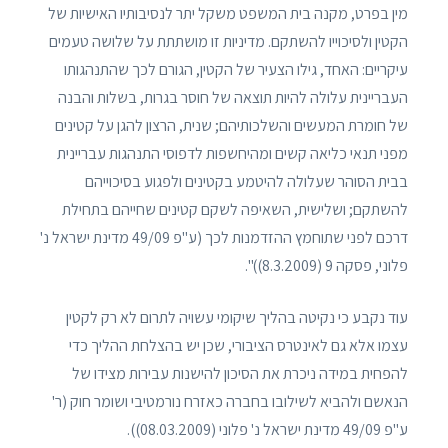
מין בפרט, מקנה בית המשפט משקל יתר לנסיבותיו האישיות של
הקטין ולסיכוייו להשתקם. מדיניות זו מושתתת על שלושה טעמים
עיקריים: האחד, גילו הצעיר של הקטין, הגורם לכך שהתנהגותו
העבריינית עלולה להיות תוצאה של חוסר בגרות, בשלות והבנה
של חומרת המעשים והשלכותיהם; שנית, הרצון להגן על קטינים
מפני תנאי כליאה קשים ומהיחשפות לדפוסי התנהגות עבריינית
בבית הסוהר שעלולה להיטמע בקטינים ולפגוע בסיכוייהם
להשתקם; ושלישית, השאיפה לשקם קטינים שחייהם בתחילת
דרכם לפני שתוחמץ ההזדמנות לכך (ע"פ 49/09 מדינת ישראל נ'
פלוני, פסקה 9 (8.3.2009))".
עוד נקבע כי נקיטה בהליך שיקומי עשויה לתרום לא רק לקטין
עצמו אלא גם לאינטרס הציבורי, שכן יש בהצלחת ההליך כדי
להפחית במידה ניכרת את הסיכון להישנות עבירות מצידו של
הנאשם ולהביא לשילובו בחברה כאזרח נורמטיבי ושומר חוק (ר'
ע"פ 49/09 מדינת ישראל נ' פלוני (08.03.2009)).