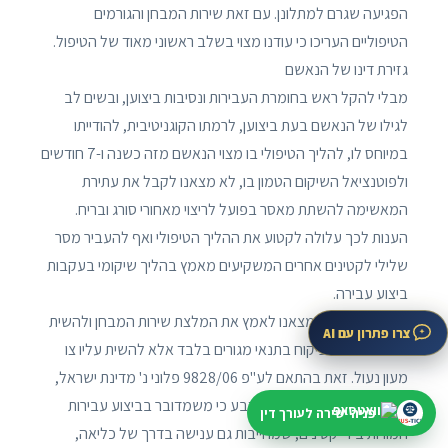
הפגיעה שגרם למתלונן. עם זאת שירות המבחן והגורמים
הטיפוליים העריכו כי עודנו מצוי בשלב ראשוני מאוד של הטיפול.
גזירת דינו של הנאשם
מבלי להקל ראש בחומרת העבירות ונסיבות ביצוען, ובשים לב
לגילו של הנאשם בעת ביצוען, לרמתו הקוגניטיבית, להודייתו
במיוחס לו, להליך הטיפולי בו מצוי הנאשם מזה כשנה ו-7 חודשים
ולפוטנציאל השיקום הטמון בו, לא מצאנו לקבל את עתירת
המאשימה להשתת מאסר בפועל לריצוי מאחורי סורג ובריח.
הענות לכך עלולה לקטוע את ההליך הטיפולי ואף להעביר מסר
שלילי לקטינים אחרים המשקיעים מאמץ בהליך שיקומי בעקבות
ביצוע עבירה.
בצד האמור, לא מצאנו לאמץ את המלצת שירות המבחן ולהשית
צרו פתרון עם AI
על הנאשם צו פיקוח בתנאי מגורים בלבד אלא להשית עליו צו
מעון נעול. זאת בהתאם לע"פ 9828/06 פלוני נ' מדינת ישראל,
פס' 14 (10.6.2007), שם נקבע כי משמדובר בביצוע עבירות
פניה ישירה לעורך דין
חמורות בידי קטינים, שמחייבות גם ענישה בדרך של כליאה,