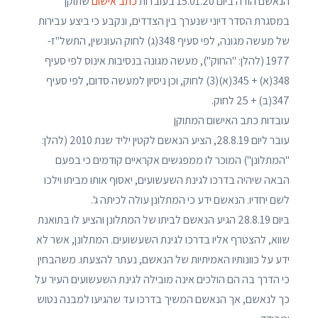
הנאשם הודה ביום 15.01.20 בעובדות
כתב אישום
שתוקן
במסגרת הסדר דיוני שנערך בין הצדדים, ונקבע כי ביצע עבירות
של מעשה מגונה, לפי סעיף 348(ג) לחוק העונשין, התשל"ז-
1977 (להלן: "החוק"), מעשה מגונה בנסיבות אינוס לפי סעיף
348(א) + 345(א)(3) לחוק, וכן ניסיון למעשה סדום, לפי סעיף
347(ב) + 25 לחוק.
עובדות כתב האישום המתוקן
עובר ליום 28.8.19, הציע הנאשם לקטין יליד שנת 2010 (להלן:
"המתלונן") המוכר לו ממפגשים אקראיים קודמים כי בפעם
הבאה שיהיה בדרכו לגינת השעשועים, יאסוף אותו מביתו וילכו
לשם יחדיו. הנאשם ידע כי המתלונן עולה לכיתה ג'.
ביום 28.8.19 הגיע הנאשם לביתו של המתלונן והציע לו בתואנת
שווא, להצטרף אליו בדרכו לגינת השעשועים. המתלונן, אשר לא
ידע על כוונותיו האמיתיות של הנאשם, נעתר להצעתו. משהבחין
כי הדרך בה הם הולכים אינה מובילה לגינת השעשועים העיר על
כך לנאשם, אך הנאשם המשיך בדרכו עד שהגיעו למבנה נטוש