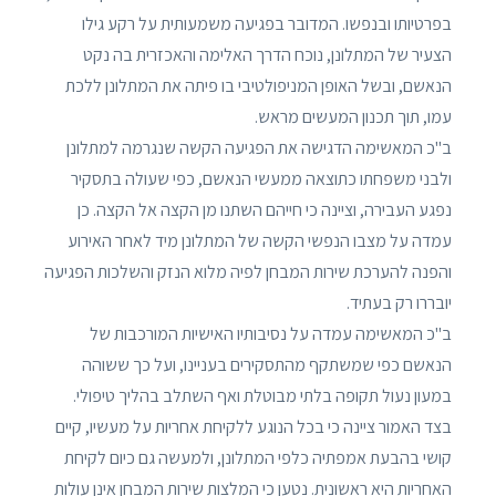
בפרטיותו ובנפשו. המדובר בפגיעה משמעותית על רקע גילו
הצעיר של המתלונן, נוכח הדרך האלימה והאכזרית בה נקט
הנאשם, ובשל האופן המניפולטיבי בו פיתה את המתלונן ללכת
עמו, תוך תכנון המעשים מראש.
ב"כ המאשימה הדגישה את הפגיעה הקשה שנגרמה למתלונן
ולבני משפחתו כתוצאה ממעשי הנאשם, כפי שעולה בתסקיר
נפגע העבירה, וציינה כי חייהם השתנו מן הקצה אל הקצה. כן
עמדה על מצבו הנפשי הקשה של המתלונן מיד לאחר האירוע
והפנה להערכת שירות המבחן לפיה מלוא הנזק והשלכות הפגיעה
יובררו רק בעתיד.
ב"כ המאשימה עמדה על נסיבותיו האישיות המורכבות של
הנאשם כפי שמשתקף מהתסקירים בעניינו, ועל כך ששוהה
במעון נעול תקופה בלתי מבוטלת ואף השתלב בהליך טיפולי.
בצד האמור ציינה כי בכל הנוגע ללקיחת אחריות על מעשיו, קיים
קושי בהבעת אמפתיה כלפי המתלונן, ולמעשה גם כיום לקיחת
האחריות היא ראשונית. נטען כי המלצות שירות המבחן אינן עולות