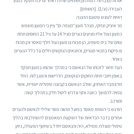
אודות מצבו של המתלונן ושינויים שחלו לאחר עריכת תסקיר נפגע
העבירה (ע/1). [הושמט].
ראיות לעונש מטעם ההגנה
מר איציק יצחקי, מנהל מעון "מצפה ים" ציין כי המעון משמש
כמעון נעול אליו מגיעים נערים מגיל 14 עד גיל 21 החוסים תחת
צווים של בית משפט, הן מכוח צו מעון נעול חלף מאסר והן מכוח
צו פיקוח בתנאי מגורים, והתנאים הנוקשים חלים על כלל הנערים
כאחד.
העד תיאר לזכותו של הנאשם כי במהלך שהותו במעון תפקד
באופן חיובי תחת החוקים הנוקשים, הדרישות והמגבלות. החל
מדצמבר האחרון, שולב הנאשם בקבוצה טיפולית ייעודית, אשר
צפויה להמשך כשנה וחצי ונדרש ליטול חלק בתהליך קשה
ומורכב.
הודגש כי השתת מאסר בפועל תהווה מסר שלילי לנאשם ולנערים
אחרים בדבר הכדאיות של השקעת המאמצים להשתלבות בהליך
טיפולי מוצלח. ממילא, היה והנאשם יחדל בשיתוף הפעולה, ניתן