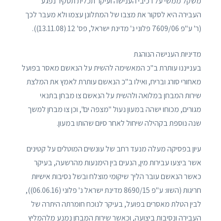
משקל ממשי על רכיבי הענישה ועיקר תכלית תסקיר נפגע
העבירה היא לסקור את מצבו של המתלונן עצמו ולא מעבר לכך
(ר' ע"פ 7609/06 פלוני נ' מדינת ישראל, פס' 12 (13.11.08)).
מדיניות הענישה הנוהגת
בענייננו עותרת ב"כ המאשימה להשית על הנאשם מאסר בפועל
מאחורי סורג ובריח, ואילו ב"כ הנאשם עותרת לאמץ את המלצת
שירות המבחן במלואה ולהשית על הנאשם צו מבחן בתנאי
מגורים, מכוחו ישהה במעון נעול "מצפה ים", וכן צו מבחן למשך
שנה נוספת בקהילה שיחול לאחר סיום שהותו במעון.
עיון בפסיקה מעלה מנעד רחב של עונשים המוטלים על קטינים
אשר ביצעו עבירות מין, הנעים בין הימנעות מהרשעה, בעיקר
כאשר הנאשם עובר הליך שיקומי מוצלח ובשל נסיבות אישיות
חריגות (השוו: ע"פ 8690/15 מדינת ישראל נ' פלוני (06.06.16)),
לבין הטלת מאסרים בפועל, בעיקר לנוכח חומרתה היתרה של
העבירה ונסיבות ביצועה, וכאשר שירות המבחן נמנע מלהמליץ