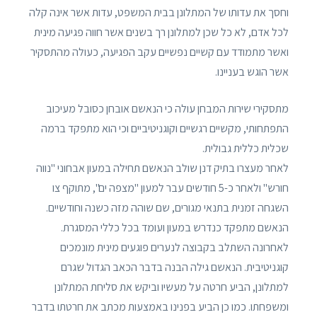
וחסך את עדותו של המתלונן בבית המשפט, עדות אשר אינה קלה
לכל אדם, לא כל שכן למתלונן רך בשנים אשר חווה פגיעה מינית
ואשר מתמודד עם קשיים נפשיים עקב הפגיעה, כעולה מהתסקיר
אשר הוגש בעניינו.
מתסקירי שירות המבחן עולה כי הנאשם אובחן כסובל מעיכוב
התפתחותי, מקשיים רגשיים וקוגניטיביים וכי הוא מתפקד ברמה
שכלית כללית גבולית.
לאחר מעצרו בתיק דנן שולב הנאשם תחילה במעון אבחוני "נווה
חורש" ולאחר כ-5 חודשים עבר למעון "מצפה ים", מתוקף צו
השגחה זמנית בתנאי מגורים, שם שוהה מזה כשנה וחודשיים.
הנאשם מתפקד כנדרש במעון ועומד בכל כללי המסגרת.
לאחרונה השתלב בקבוצה לנערים פוגעים מינית מונמכים
קוגניטיבית. הנאשם גילה הבנה בדבר הכאב הגדול שגרם
למתלונן, הביע חרטה על מעשיו וביקש את סליחת המתלונן
ומשפחתו. כמו כן הביע בפנינו באמצעות מכתב את חרטתו בדבר