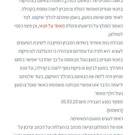
בשונה מעניינו של הנאשם. כמו כן, השמת הנאשם בצו פיקוח
בתנאי מגורים תאפשר הטלת צו מבחן לשנה נוספת בקהילה
לאחר סיום שהותו במעון, באופן שיתרום להליך שיקומו. לצד
האמור הומלץ על הרשעתו והטלת
מאסר על תנאי
, וכן פיצוי כספי
למתלונן.
מנהלת נפת אשדוד בשירות המבחן התייצבה לישיבת הטיעונים
לעונש. היא חזרה על עמדתם והבהירה כי ההמלצה לצו פיקוח
בתנאי מגורים במעון נעול מבוססת על כך שהדבר יאפשר בסיום
התהליך במעון לבקש צו פיקוח נוסף לשנה בקהילה, על מנת
שניתן יהיה ללוות את הנאשם בתהליך השיקום, בעוד שלמיטב
ידיעתה הדבר אינו אפשרי מבחינה משפטית כאשר מוטל צו מעון
נעול חלף מאסר.
תסקיר נפגע העבירה מיום 05.03.20
[הושמט].
ראיות לעונש מטעם המאשימה
אמו של המתלונן הגישה מכתב בו העלתה על הכתב עדכון על