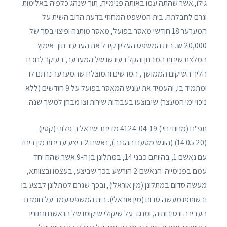
גילו, אשר שהתה עמו באותה פנימייה, תוך שנהג כלפיה באלימות
וגרם לחבלתה. בית המשפט המחוזי בדעת הרוב השית על
המערער 18 חודשי מאסר בפועל, מאסר מותנה ופיצוי בסך של
20,000 ₪. בית המשפט העליון קיבל את הערעור תוך אימוץ
המלצת שירות המבחן והקל בעונשו של המערער, בעיקר לנוכח
הליך השיקום הממושך, המרשים והמוצלח שהמערער נרתם לו
ומתמיד בו, והעמיד את עונש המאסר בפועל על 9 חודשים (ללא
ניכוי ימי המעצר) שיבוצעו בעבודות שירות וצו מבחן למשך שנה.
תפ"ח (מחוזי חי') 4124-04-19 מדינת ישראל נ' פלוני (קטין)
(14.05.20) (הוגש מטעם ההגנה), נאשם 2 ביצע עבירות מין ביחד
עם נאשם 1, בהיותם כבני 14, במתלונן בן ה-9 אשר שהה יחד
עמם בפנימייה. הנאשם 2 הורשע בכך שביצע, בעצמו ובצוותא,
מעשה סדום במתלונן (מין אוראלי), ובכך שגרם למתלונן לבצע בו
ובשותפו מעשה סדום (מין אוראלי). בית המשפט עמד על חומרת
העבירה ונסיבותיה, ומנגד על שיקולי שיקומו של הנאשם ונתוניו