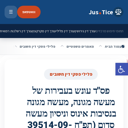
ילוג לתוכן
Jus
Tice
וואטסאפ
☰
פתיחת 
עורך דין גירושין
עורך דין פלילי
עורך דין מקרקעין
עורך דין רשלנות רפואית
תחומי חיפוש מרכזיים
עמוד הבית
מאמרים משפטיים
פלילי פסקי דין חשובים
פתח סרגל נגישות
פלילי פסקי דין חשובים
פס"ד עונש בעבירות של
מעשה מגונה, מעשה מגונה
בנסיבות אינוס וניסיון מעשה
סדום (תפ"ח 39514-09-