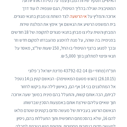
האישיים. תסקיר שירות המבחן עמד על נטילת האחריות ועל
המוטיבציה שגילה בהליך הטיפולי, הגם שצפויה לו עוד דרך
ארוכה והמליץ על
אי הרשעה
לצד השתת צו מבחן בתנאי מגורים.
בית המשפט הרשיע את הנאשם אך אימץ את המלצת שירות
המבחן והשית עליו צו מבחן בתנאי מגורים לתקופה של 18 חודשים
בפנימייה בה שוהה, על מנת להימנע מהעברתו למקום חדש וזר
ובכך לפגוע ברצף הטיפולי בו החל, 150 שעות של"צ, מאסר על
תנאי ופיצוי למתלונן בסך 5,000 ₪.
תפ"ח (מחוזי י-ם) 43792-02-14 מדינת ישראל נ' פלוני
(26.10.15) (הוגש מטעם המאשימה)- הנאשם קטין בן 14 נטפל
אל המתלוננים בני 14 אף הם, באישון לילה עת ביקשו לחזור
לביתם, הכה אותם קשות, והתעלל בהם מינית במשך שעה ארוכה
תוך שאיים עליהם שירצח אותם באמצעות הסכין שברשותו.
הנאשם הורשע בעבירות של מעשה סדום בקטינים שטרם מלאו
להם 16, שלא בהסכמתם החופשית ותוך התעללות בהם, ניסיון
למעשה סדום בנסיבות מחמירות, ותקיפת קטין הגורמת לחבלה