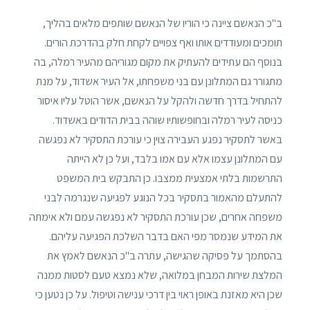
ב"כ הנאשם ציינה כי הוריו של הנאשם שותפים מלאים בהליך,
תומכים ומעודדים אותו ואף צפויים לקחת חלק בהדרכת הורים.
בנוסף הם עתידים להעתיק את מקום מגוריהם מהעיר רמלה, בה
מתגורר גם המתלונן עם בני משפחתו, אל העיר אשדוד, על מנת
להתחיל בדרך חדשה ולהקל על הנאשם, אשר הוטל עליו איסור
כניסה לעיר רמלה ובחופשותיו שוהה בבית הדודים באשדוד.
באשר לתסקיר נפגע העבירה צוין כי עורכת התסקיר לא נפגשה
עם המתלונן עצמו אלא עם אמו בלבד, ועל כן לא הייתה
התרשמות בלתי אמצעית ממצבו. כן התבקש בית המשפט
להתעלם מהאמור בתסקיר בכל הנוגע לפגיעה שנגרמה לבני
משפחה אחרים, שכן עורכת התסקיר לא נפגשה עמם ולא אימתה
את המידע שנמסר מפי האם בדבר השלכת הפגיעה עליהם.
בהסתמך על פסיקה שהגישה, עתרה ב"כ הנאשם לאמץ את
המלצת שירות המבחן במלואה, שלא נמצא טעם לסטות ממנה
שכן היא מאזנת באופן ראוי בין דרכי ענישה וטיפול. על כן נטען כי