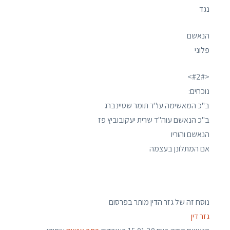
נגד
הנאשם
פלוני
<#2#>
נוכחים:
ב"כ המאשימה עו"ד תומר שטיינברג
ב"כ הנאשם עוה"ד שרית יעקובוביץ פז
הנאשם והוריו
אם המתלונן בעצמה
נוסח זה של גזר הדין מותר בפרסום
גזר דין