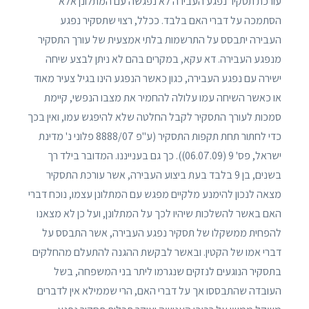
עורכת תסקיר נפגע העבירה לא נפגשה עם המתלונן אלא
הסתמכה על דברי האם בלבד. ככלל, רצוי שתסקיר נפגע
העבירה יתבסס על התרשמות בלתי אמצעית של עורך התסקיר
מנפגע העבירה. דא עקא, במקרים בהם לא ניתן לבצע שיחה
ישירה עם נפגע העבירה, כגון כאשר הנפגע הינו בגיל צעיר מאוד
או כאשר השיחה עמו עלולה להחמיר את מצבו הנפשי, קיימת
סמכות לעורך התסקיר לקבל החלטה שלא להיפגש עמו, ואין בכך
כדי לחתור תחת תקפות התסקיר (ע"פ 8888/07 פלוני נ' מדינת
ישראל, פס' 9 (06.07.09)). כך גם בענייננו. המדובר בילד רך
בשנים, בן 9 בלבד בעת ביצוע העבירה, אשר עורכת התסקיר
מצאה לנכון להימנע מלקיים מפגש עם המתלונן עצמו, נוכח דברי
האם באשר להשלכות שיהיו לכך על המתלונן, ועל כן לא מצאנו
להפחית ממשקלו של תסקיר נפגע העבירה, אשר התבסס על
דברי אמו של הקטין. ובאשר לבקשת ההגנה להתעלם מהחלקים
בתסקיר הנוגעים לנזקים שנגרמו ליתר בני המשפחה, בשל
העובדה שהתבססו אך על דברי האם, הרי שממילא אין לדברים