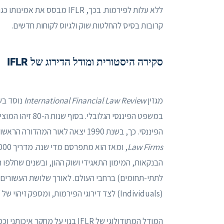
ללא עלות לפירמות. בכך, IFLR 
קרובות בסיס להחלטות שוק ולגיוס לקוחות חדשים.
סקירה היסטורית ומודל הדירוג של IFLR
מגזין
International Financial Law Review
במשפט הפיננסי הג
הפיננסי. כך, בשנת 1990 יצאה לאור המהדורה הראשונה של מדריך
Law Firms
(Individuals) לצד דירוגי הפירמות, ומספק זיהוי של “כוכבי עולה” בתחומים פיננסיים.
המודל המתודולוגי של IFLR בנוי על מחקר איכותני וכמותי גם יחד.