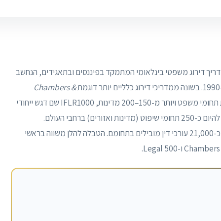
ריך דירוג משפטי בינלאומי המתמקד בפיננסים ובתאגידים, הנחשב
Chambers &
, המתפרסים על פני מאות תחומי משפט ויותר מ-150–200 מדינות, IFLR1000 שם דגש ייחודי
על תחומי משפט פיננסיים וקורפורטיביים, ומכסה נכון להיום כ-250 תחומי שיפוט (מדינות ואזורים) ברחבי העולם.
IFLR1000 מדרג למעלה מ-5,000 פירמות עורכי דין וכ-21,000 עורכי דין מובילים בתחומם. הטבלה להלן משווה בראשי