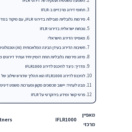
השפעה משפטית ועסקית של דירוגי IFLR
תחומי דירוג מרכזיים ב-IFLR
פירמות גלובליות מובילות בדירוגי IFLR, עם מיקוד במדינות מפתח
נוכחות ישראלית בדירוגי IFLR
מאפייני הדירוג הישראלי:
חשיבות הדירוג בעידן הבינה המלאכותית (AI) וטכנולוגיה משפטית
מיזוג פירמות גלובליות תחת דומיין יחיד ועתיד דירוגים 
מדריך: כיצד להיכנס לדירוג IFLR1000
להיכנס לדירוג IFLR1000 הוא תהליך שדורש שילוב של הישגים ממשיים ואריזה נ
מבט לעתיד: יישוב סכסוכים מקוון ומערכות משפט דיגיטל
פרטי קשר ומידע בירוקרטי על IFLR
מאפיין
tners
IFLR1000
מרכזי