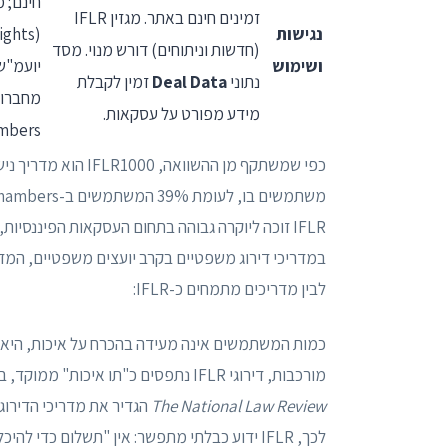
חינם; 
זמינים חינם באתר. מגזין IFLR
נגישות
(חדשות וניתוחים) דורש מנוי. מסד
ושימוש
נתוני
Deal Data
זמין לקבלת
מידע מפורט על עסקאות.
Chambers בשנ
משתמשים בו, לעומת 39% המשתמשים ב-Chambers ו-48% ב-Legal 500.
IFLR זוכה ליוקרה גבוהה בתחום העסקאות הפיננסי
לבין מדריכים מתמחים כ-IFLR:
מורכבות, דירוגי IFLR נתפסים כ"תו איכות" ממוקד, בדומה לאופן שבו
The National Law Review
הגדיר את מדריכי הדירוג
לכך, IFLR ידוע כבלתי מתפשר: אין "תשלום כדי