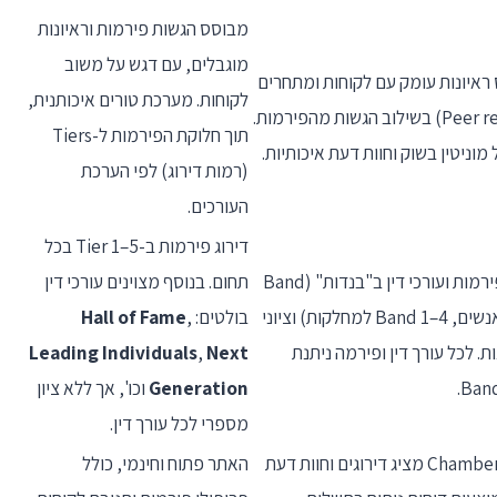
מבוסס הגשות פירמות וראיונות
מוגבלים, עם דגש על משוב
ראיונות עומק עם לקוחות ומתחרים
לקוחות. מערכת טורים איכותנית,
(Peer review) בשילוב הגשות מהפירמות.
תוך חלוקת הפירמות ל-Tiers
מוניטין בשוק וחוות דעת איכותיות.
(רמות דירוג) לפי הערכת
העורכים.
דירוג פירמות ב-Tier 1–5 בכל
דירוג פירמות ועורכי דין ב"בנדות" (Band
תחום. בנוסף מצוינים עורכי דין
1–6 לאנשים, Band 1–4 למחלקות) וציוני
בולטים:
,
Hall of Fame
ת. לכל עורך דין ופירמה ניתנת
Next
,
Leading Individuals
Generation
וכו', אך ללא ציון
מספרי לכל עורך דין.
אתר Chambers מציג דירוגים וחוות דעת
האתר פתוח וחינמי, כולל