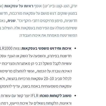
יורק, הונג-קונג ובייג'ינג) אוסף
ראיות על עסקאות
במגוון שווקים. דגש מושם על עסקאות מורכבות, חדשניו
חדשניות, מימון פרויקטים רחבי-היקף וכד'.
שנית,
נאספ
ששיתפו פעולה עם הפירמות בעסקאות אלה. השילוב בין
המשורטטת מאמתת את איכות העבודה:
איכות וחידוש משפטי בעסקאות:
חדשנות בפיתרון, והשפעה על השוק או הענף. עסקא
עשויות לקבל משקל רב כי הן מאתגרות ומצריכות יצירתיות משפטית. IFLR לא מייח
האיכות גוברת על הכמות
, ועשוי להתעלם מרשימות
לכלול סביב 10–20 עסקאות מרכזיות
עסקאות משמעותיות באמת בשנה, עדיף להתמקד בהן ולהדגי
משוב לקוחות מוכח:
IFLR יוצר קשר עם עשר
וראיונות. הלקוחות נשאלים על איכות הייעוץ, רמת 