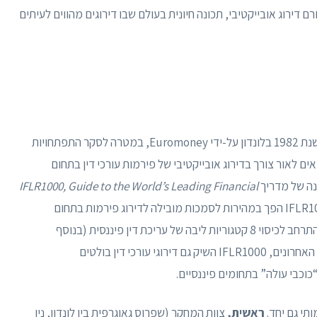
מבסס את אמינותו כגורם דירוג אובייקטיבי, תכונה חיונית בעולם שבו דירוגים מהווים לעיתים
נוסד בשנת 1982 בלונדון על-ידי Euromoney, במטרה לסקר התפתחויות
לובלי. בסוף שנות ה-80 זיהו המוציאים לאור צורך בדירוג אובייקטיבי של פירמות עורכי דין בתחום
IFLR1000, Guide to the World’s Leading Financial
, ומאז הוא מתפרסם מדי שנה. מדריך IFLR1000 הפך במהירות לסמכות מובילה לדירוג פירמות בתחום
הבנקאות, המימון התאגידי ושוק ההון, ובשנים שחלפו התרחב לכיסוי 8 קטגוריות ליבה של עריכת דין פיננסית (בנוסף
לתתי-תחומים) ברחבי העולם. לאורך שלושת העשורים האחרונים, IFLR1000 השיק גם דירוגי עורכי דין בולטים
ראשית,
צוות המחקר (שפרוס גאוגרפית בין לונדון, ניו