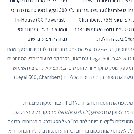
מוצעים דוחות ניתוח בתשלום
פרופילי פירמות ותגובת לקוחות.
(Chambers Insights). בשימוש נרחב ע"י
Legal 500 מפרסם גם מדריכי
יועמ"ש, לפי נתוני Chambers, 75%
In-House (GC Powerlist)
מחברות Fortune 500 השתמשו באתר
והשוואות. בעל סמכות דומיין
ה החולפת.
גבוהה לחיפוש ברשת.
כפי שמשתקף מן ההשוואה, IFLR1000 הוא מדריך נישתי יחסית, רק ~2% מיועצי המשפט בחברות גדולות דיווחו בסקר שהם
עם זאת
, בקרב קהילת עורכי הדין המסחריים
ות, ומספק עומק מחקר ייחודי. התרשים הבא מציג את תפוצת השימוש
במדריכי דירוג משפטיים בקרב יועצים משפטיים, המדגישה את הפער בין המדריכים הכלליים (Legal 500, Chambers)
כמות המשתמשים אינה מעידה בהכרח על איכות, היא משקפת את התמחותו הצרה של IFLR. עבור עסקות פיננסיות
Benchmark Litigation
מתמקד בליטיגציה. אכן,
 המובילים כ"קשים ביותר לחדירה" בשל הסטנדרטים הגבוהים. בדומה
 להיכלל", לא ניתן לקנות מקום בדירוג, וכל ההשתתפות בתהליך המחקר היא