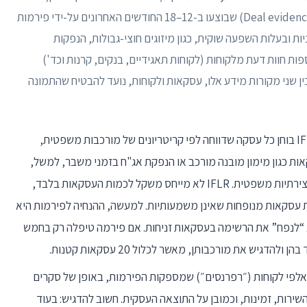
(Deal evidence) שבוצעו ב-12–18 החודשים האחרונים על-ידי פירמות
ת ובעלות השפעה שוקית, כגון מיזוגים חוצי-גבולות, הנפקות
ות חוות דעת מלקוחות (לקוחות תאגידיים, בנקים, קרנות וכד')
 שני מקורות מידע אלו, עסקאות ולקוחות, נועד להבטיח שהתמונה
צוות IFLR1000 בוחן כל עסקה שדווחה לפי קריטריונים של מורכבות משפטית,
ות כגון מימון מובנה מורכב או הנפקת אג"ח בזמני משבר, למשל,
ס משקל לכמות העסקאות בלבד,
 עסקאות מנופחות שאינן משמעותיות. למעשה, ההנחיה לפירמות היא
 בהגשה, ולא “לנפח” את הרשימה בעסקאות זניחות. אם פירמה טיפלה רק בחמש
ש את מורכבותן, מאשר לכלול 20 עסקאות קטנות.
ות אלפי לקוחות (״רפרנסים״) שמספקות הפירמות, באופן של סקרים
השירות, זמינות, וכמובן על התוצאה העסקית. חשוב להדגיש: בעוד