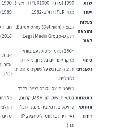
שנת
1990 (מדריך IFLR1000 הראשון);
0
ייסוד
מגזין IFLR החל ב-1982.
1989).
בעלות
קבוצת Euromoney (Delinian),
והוצאה
חלק מ-Legal Media Group.
2018).
לאור
~250 תחומי שיפוט, עם צוותי
>
כיסוי
מחקר ייעודיים בלונדון, ניו-יורק
אזור (
גיאוגרפי
והונג קונג. דגש על שווקים פיננסיים
וכו').
גלובליים.
משפט פיננסי וקורפורטיבי בלבד:
התמחות
בנקאות, שוקי הון, M&A, קרנות,
כל תחו
ותחומי
פרויקטים, רגולציה פיננסית וכו'
דירוג
(אין דירוג בתחומי ליטיגציה, IP
מדינה ו
וכו').