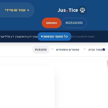
ילוג לתוכן
Jus
Tice
עוזר AI מיידי
0525101555
וואטסאפ
כל תחומי המשפט
▾
עורך דין גירושין
עורך דין פלילי
עורך
תחומי חיפוש מרכזיים
עמוד הבית
מאמרים משפטיים
IFLR1000