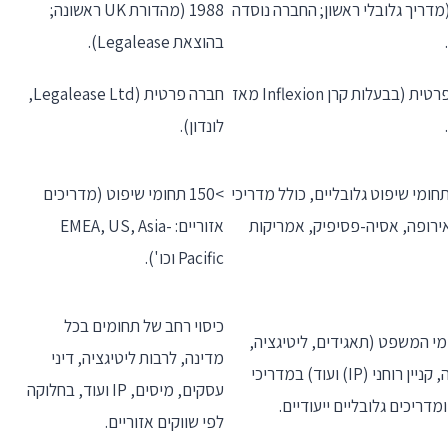
199 (מדריך גלובלי ראשון; החברה נוסדה
1988 (מהדורת UK ראשונה;
בהוצאת Legalease).
חברה פרטית (בבעלות קרן Inflexion מאז
חברה פרטית (Legalease Ltd,
לונדון).
200 תחומי שיפוט גלובליים, כולל מדריכי
>150 תחומי שיפוט (מדריכים
אירופה, אסיה-פסיפיק, אמריקות
אזוריים: EMEA, US, Asia-
Pacific וכו').
כיסוי רחב של תחומים בכל
מי המשפט (תאגידים, ליטיגציה,
מדינה, לרבות ליטיגציה, דיני
רגולציה, קניין רוחני (IP) ועוד) במדריכי
עסקים, מיסים, IP ועוד, בחלוקה
מדריכים גלובליים ייעודיים.
לפי שווקים אזוריים.