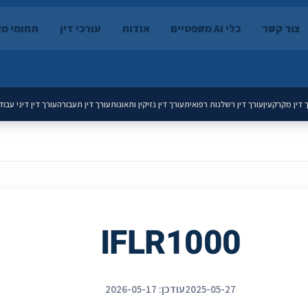
צור קשר
כלי AI משפטיים
אודות
עורכי דין
תחומי מ
 דין מקרקעין
עורך דין רשלנות רפואית
עורך דין נזיקין ותאונות
עורך דין תעבורה
עורך דין דיני עבוד
IFLR1000
2025-05-27
עודכן: 2026-05-17