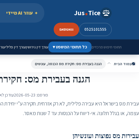
ילוג לתוכן
Jus
Tice
עוזר AI מיידי
0525101555
וואטסאפ
כל תחומי המשפט
▾
עורך דין גירושין
עורך דין פלילי
עורך
תחומי חיפוש מרכזיים
עמוד הבית
הגנה בעבירת מס: חקירת מס הכנסה, עונשים
הגנה בעבירת מס: חקירת
פורסם:
2026-05-23
עודכן לא
עבירת מס בישראל היא עבירה פלילית, לא רק אזרחית. חקירה ע"י יחידת ה
עצמה, או בגלל תלונה. אי-דיווח על הכנסות: עד 7 שנות מאסר.
עבירות מס נפוצות ועונשיהן