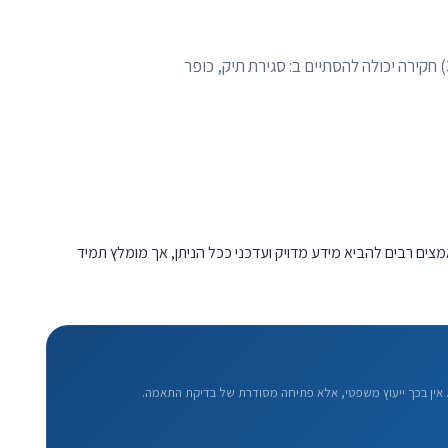
1) שתוק, אל תגיד כלום לפני שתדבר עם עורך דין. 2) הזכות לייצוג קיימת. 3) חקירה יכולה להסתיים ב: סגירת תיק, כופר
מצים רבים להביא מידע מדויק ועדכני ככל הניתן, אך מומלץ תמיד
אין בכך ייעוץ משפטי, אלא פתיחה מסודרת של בדיקת התאמה.