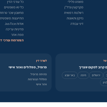
משפט פלילי
כל עורכי הדין
מקרקעין ונדל"ן
כלי AI משפטיים
רשלנות רפואית
מחשבון שכר טרחת ע
נזיקין ותאונות
התייעצות משפטית
דיני עבודה
אודות Jus-Tice
מדיניות עריכה
מפת אתר
הצטרפות עורכי די
עיר
לעורכי דין
 קרוב למקום שצריך
פרופיל, מסלולים ואזור אישי
פתיחת פרופיל
ירושלים
חיפה
באר שבע
מסלולי הצטרפות
יון
אזור אישי