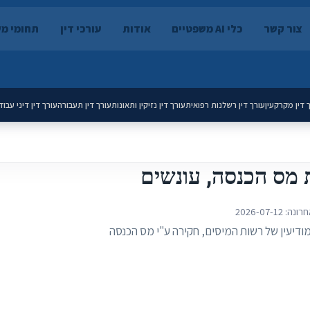
צור קשר
כלי AI משפטיים
אודות
עורכי דין
תחומי מ
 דין מקרקעין
עורך דין רשלנות רפואית
עורך דין נזיקין ותאונות
עורך דין תעבורה
עורך דין דיני עבוד
 מס הכנסה, עונשים
חרונה:
2026-07-12
מודיעין של רשות המיסים, חקירה ע"י מס הכנסה