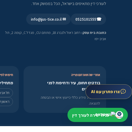
לעורכי דין מתאימים בישראל, הכל בממשק אחד.
✉ info@jus-tice.co.il
0525101555
☎
כתובת בית עסק:
רחוב ראול ולנברג 18, מתחם CU, מגדל C, קומה 2, תל
אביב-יפו
אחרי שהשארתם פנייה
חיפוש לפי 
בודקים תחום, עיר ודחיפות לפני
מתחילים
שממשיכים
צרו פתרון עם AI
תל אביב
בלי להציג מידע כללי כייעוץ אישי או הבטחה
ראשון לצ
לתוצאה.
פניה ישירה לעורך דין