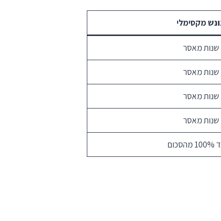
נש מקסימלי
1 מהסכום