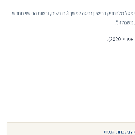
״(ג) נהג שלחובתו רשומות 36 נקודות תקפות או יותר, ייפסל מלהחזיק ברישיון נהיגה למשך 3 חודשים, ורשות הרישוי תחדש
משנה זו;".
יגה בשכרות וקנסות