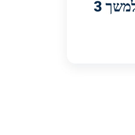
יותר, ייפסל מלהחזיק ברישיון נהיגה למשך 3