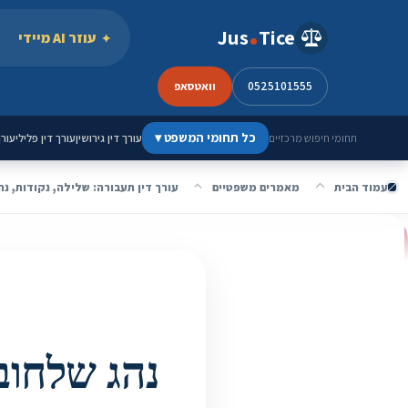
ילוג לתוכן
Jus
Tice
עוזר AI מיידי
0525101555
וואטסאפ
כל תחומי המשפט
▾
עורך דין גירושין
עורך דין פלילי
עורך
תחומי חיפוש מרכזיים
עמוד הבית
מאמרים משפטיים
עורך דין תעבורה: שלילה, נקודות, נ