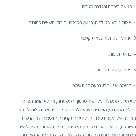
1. פגישת היכרות והגדרת מטרות.
2. איסוף מידע על ילדים, רכוש, הכנסות, חובות ונושאים פתוחים.
3. זיהוי מחלוקות והסכמות קיימות.
4. בניית חלופות.
5. ניסוח עקרונות להסכם.
7. חתימה ואישור בערכאה המתאימה.
לפי מידע ממשלתי על יישוב סכסוך במשפחה, אם לא הושג הסכם
בהליך המקדמי, הצדדים רשאים לפנות לגישור פרטי בתשלום ולבקש
הארכה של תקופת עיכוב ההליכים במקרים המתאימים. לפי הרשות
השופטת, תביעה בענייני סכסוך משפחתי מוגשת לאחר בקשה ליישוב
סכסוך ופגישות ביחידת הסיוע, כאשר לא הושגה הסכמה או הצדדים