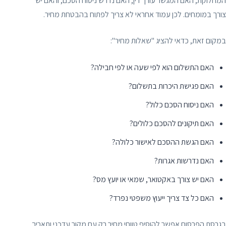
המחלוקת, האם המגשר עורך דין, האם נדרש ניסוח הסכם, והאם יש
צורך במומחים. לכן עמוד אחראי לא צריך לפתוח בהבטחת מחיר.
במקום זאת, כדאי להציג "שאלות מחיר":
האם התשלום הוא לפי שעה או לפי חבילה?
האם פגישת היכרות בתשלום?
האם ניסוח הסכם כלול?
האם תיקונים להסכם כלולים?
האם הגשת ההסכם לאישור כלולה?
האם נדרשות אגרות?
האם יש צורך באקטואר, שמאי או יועץ מס?
האם כל צד צריך ייעוץ משפטי נפרד?
בגרסת הפרסום אפשר להוסיף טווחי מחיר רק עם מקור עדכני ותאריך