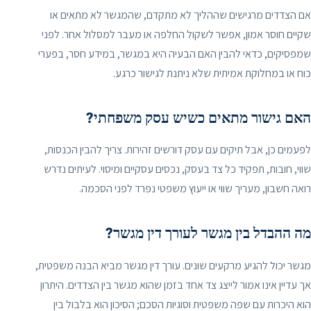
אם הצדדים מרגישים שההליך לא מתקדם, שהמגשר לא מתאים או
שקיים חוסר אמון, אפשר לשקול החלפה או מעבר למסלול אחר. לפני
שמפסיקים, כדאי להבין האם הבעיה היא במגשר, במידע חסר, בפערי
כוח או במחלוקת אמיתית שלא ניתנת לגישור כרגע.
האם גישור מתאים כשיש עסק משפחתי?
לפעמים כן, אבל תיקים עם עסק דורשים זהירות. צריך להבין הכנסות,
שווי, חובות, תפקיד כל צד בעסק, נכסים עסקיים ומיסוי. לעיתים נדרש
רואה חשבון, מעריך שווי או ייעוץ משפטי נפרד לפני הסכמה.
מה ההבדל בין מגשר לעורך דין מגשר?
מגשר יכול להגיע מרקעים שונים. עורך דין מגשר מביא הבנה משפטית,
אך עדיין אינו אמור לייצג צד אחד בזמן שהוא מגשר בין הצדדים. היתרון
הוא היכרות עם שפה משפטית וסוגיות הסכם; הסיכון הוא בלבול בין