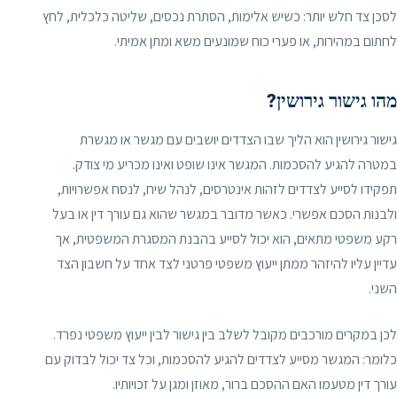
לסכן צד חלש יותר: כשיש אלימות, הסתרת נכסים, שליטה כלכלית, לחץ
לחתום במהירות, או פערי כוח שמונעים משא ומתן אמיתי.
מהו גישור גירושין?
גישור גירושין הוא הליך שבו הצדדים יושבים עם מגשר או מגשרת
במטרה להגיע להסכמות. המגשר אינו שופט ואינו מכריע מי צודק.
תפקידו לסייע לצדדים לזהות אינטרסים, לנהל שיח, לנסח אפשרויות,
ולבנות הסכם אפשרי. כאשר מדובר במגשר שהוא גם עורך דין או בעל
רקע משפטי מתאים, הוא יכול לסייע בהבנת המסגרת המשפטית, אך
עדיין עליו להיזהר ממתן ייעוץ משפטי פרטני לצד אחד על חשבון הצד
השני.
לכן במקרים מורכבים מקובל לשלב בין גישור לבין ייעוץ משפטי נפרד.
כלומר: המגשר מסייע לצדדים להגיע להסכמות, וכל צד יכול לבדוק עם
עורך דין מטעמו האם ההסכם ברור, מאוזן ומגן על זכויותיו.