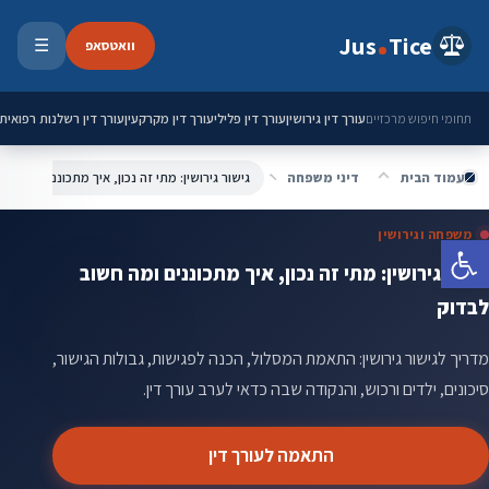
ילוג לתוכן
Jus
Tice
וואטסאפ
☰
פתיחת 
עורך דין גירושין
עורך דין פלילי
עורך דין מקרקעין
עורך דין רשלנות רפואית
תחומי חיפוש מרכזיים
עמוד הבית
דיני משפחה
גישור גירושין: מתי זה נכון, איך מתכוננים ומה חש
משפחה וגירושין
פתח סרגל נגישות
גישור גירושין: מתי זה נכון, איך מתכוננים ומה חשוב
לבדוק
מדריך לגישור גירושין: התאמת המסלול, הכנה לפגישות, גבולות הגישור,
סיכונים, ילדים ורכוש, והנקודה שבה כדאי לערב עורך דין.
התאמה לעורך דין