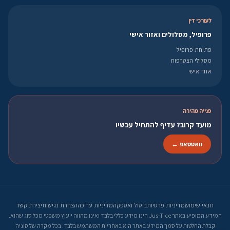
לעורכי דין
פרופיל, מסלולים ואזור אישי
פתיחת פרופיל
מסלולי הצטרפות
אזור אישי
פנייה מהירה
מועד קרוב? עדיף להתחיל עכשיו
וואטסאפ ←
תנאי שימוש
מדיניות פרטיות
ביטול ואספקה
מדיניות עריכה
הצהרת נגישות
יצירת קשר
המידע המופיע באתר Jus-Tice הינו מידע כללי בלבד ואינו מהווה ייעוץ משפטי מכל סוג שהוא.
קבלת החלטות על סמך המידע באתר היא באחריות המשתמש בלבד. בכל מקרה של סוגיה