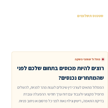
סטטוס תשלומים
אם הסליקה החודשית עדיין לא מוכנה, הכפתורים מובילים
להרשמה ובדיקת התאמה. כשהתשלום החודשי יהיה מאושר
ופעיל, הכפתורים יעברו אוטומטית לתשלום מאובטח.
מסלול שותפי השקה
רוצים להיות מכוסים בתחום שלכם לפני
שהמתחרים נכנסים?
המסלול מתאים לעורכי דין שיכולים לענות מהר לפניות, להשלים
פרופיל מקצועי ולעבוד עם דוח ערך חודשי. ההפעלה עוברת
בדיקת התאמה, רישיון וגילוי נאות לפני כל פרסום או ניתוב פניות.