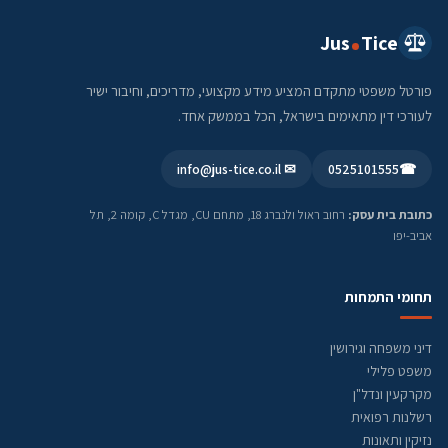
Jus
Tice
פורטל משפטי מתקדם המציע מידע מקצועי, מדריכים, וחיבור ישיר
לעורכי דין מתאימים בישראל, הכל בממשק אחד.
✉ info@jus-tice.co.il
0525101555
☎
כתובת בית עסק:
רחוב ראול ולנברג 18, מתחם CU, מגדל C, קומה 2, תל
אביב-יפו
תחומי התמחות
דיני משפחה וגירושין
משפט פלילי
מקרקעין ונדל"ן
רשלנות רפואית
נזיקין ותאונות