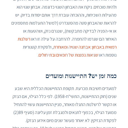
ולהיות מוכחים. ניקח את האבחון השגוי כדוגמה. אבחון שגוי הוא
מהעילות השכיחות, וההוכחה עוברת דרך אותם יסודות בדיוק. יש
להראות שהאבחון סטה מהסטנדרט (למשל התעלמות מתסמינים
או אי-הפניה לבדיקה מתבקשת), שנגרם נזק, ושהטעות או
האיחור הם שגרמו להחמרה. להרחבה על עילה זו ראו
רשלנות
רפואית באבחון: אבחנה שגויה ומאוחרת
, ולסקירת קטגוריות
נוספות ראו
שגיאות נפוצות של רופאים ובתי חולים
.
כמה זמן יש? התיישנות ומועדים
למועדים חשיבות מכרעת. תקופת ההתיישנות הכללית היא שבע
שנים (חוק ההתיישנות, התשי"ח-1958). לפי כלל הגילוי, אם הנזק
או הקשר לרשלנות התגלו מאוחר, מניין ההתיישנות עשוי להתחיל
ממועד הגילוי, בכפוף לתנאים ולמגבלת זמן עליונה (סעיף 89(2)
לפקודת הנזיקין: לא יאוחר מעשר שנים מיום אירוע הנזק).