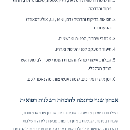
הרשומה הרפואית המלאה, גיליון אשפוז, סיכום מחלה, דוחות
ניתוח והרדמה.
תוצאות בדיקות והדמיה (דם, CT, MRI, אולטרסאונד)
והפענוחים.
מכתבי שחרור, הפניות ומרשמים.
תיעוד המעקב לפני הטיפול ואחריו.
קבלות, אישורי מחלה והוכחת הפסדי שכר, לביסוס ראש
הנזק הכלכלי.
יומן אישי: תאריכים, שמות אנשי צוות ומה נאמר לכם.
אבחון שגוי כדוגמה להוכחת רשלנות רפואית
רשלנות רפואית מופיעה בסוגים רבים, אבחון שגוי או מאוחר,
טעויות בניתוח, שגיאות במתן תרופות, פגיעות לידה ורשלנות
בהרדמה. המשותף לכולם: אותם ארבעה יסודות צריכים להתקיים