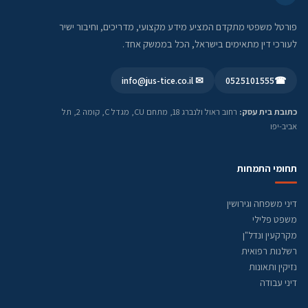
פורטל משפטי מתקדם המציע מידע מקצועי, מדריכים, וחיבור ישיר
לעורכי דין מתאימים בישראל, הכל בממשק אחד.
✉ info@jus-tice.co.il
0525101555
☎
כתובת בית עסק:
רחוב ראול ולנברג 18, מתחם CU, מגדל C, קומה 2, תל
אביב-יפו
תחומי התמחות
דיני משפחה וגירושין
משפט פלילי
מקרקעין ונדל"ן
רשלנות רפואית
נזיקין ותאונות
דיני עבודה