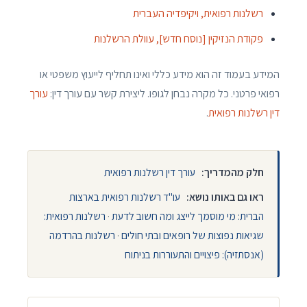
רשלנות רפואית, ויקיפדיה העברית
פקודת הנזיקין [נוסח חדש], עוולת הרשלנות
המידע בעמוד זה הוא מידע כללי ואינו תחליף לייעוץ משפטי או
רפואי פרטני. כל מקרה נבחן לגופו. ליצירת קשר עם עורך דין:
עורך
דין רשלנות רפואית
.
חלק מהמדריך:
עורך דין רשלנות רפואית
ראו גם באותו נושא:
עו"ד רשלנות רפואית בארצות
הברית: מי מוסמך לייצג ומה חשוב לדעת
·
רשלנות רפואית:
שגיאות נפוצות של רופאים ובתי חולים
·
רשלנות בהרדמה
(אנסתזיה): פיצויים והתעוררות בניתוח