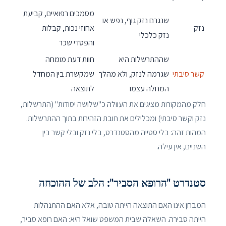
מסמכים רפואיים, קביעת
שנגרם נזק גוף, נפש או
נזק
אחוזי נכות, קבלות
נזק כלכלי
והפסדי שכר
שההתרשלות היא
חוות דעת מומחה
קשר סיבתי
שגרמה לנזק, ולא מהלך
שמקשרת בין המחדל
המחלה עצמו
לתוצאה
חלק מהמקורות מציגים את העוולה כ"שלושה יסודות" (התרשלות,
נזק וקשר סיבתי) ומכלילים את חובת הזהירות בתוך ההתרשלות.
המהות זהה: בלי סטייה מהסטנדרט, בלי נזק ובלי קשר בין
השניים, אין עילה.
סטנדרט "הרופא הסביר": הלב של ההוכחה
המבחן אינו האם התוצאה הייתה טובה, אלא האם ההתנהלות
הייתה סבירה. השאלה שבית המשפט שואל היא: האם רופא סביר,