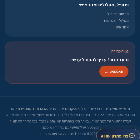
פרופיל, מסלולים ואזור אישי
פתיחת פרופיל
מסלולי הצטרפות
אזור אישי
פנייה מהירה
מועד קרוב? עדיף להתחיל עכשיו
וואטסאפ ←
תנאי שימוש
מדיניות פרטיות
ביטול ואספקה
מדיניות עריכה
הצהרת נגישות
יצירת קשר
המידע המופיע באתר Jus-Tice הינו מידע כללי בלבד ואינו מהווה ייעוץ משפטי מכל סוג שהוא.
קבלת החלטות על סמך המידע באתר היא באחריות המשתמש בלבד. בכל מקרה של סוגיה
משפטית יש להתייעץ עם עורך דין מוסמך.
© 2026 Jus-Tice.co.il. כל הזכויות שמורות.
צרו פתרון עם AI