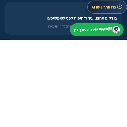
צרו פתרון עם AI
אחרי שהשארתם פנייה
בודקים תחום, עיר ודחיפות לפני שממשיכים
בלי להציג מידע כללי כייעוץ אישי או הבטחה לתוצאה.
פניה ישירה לעורך דין
חיפוש לפי עיר
מתחילים קרוב למקום שצריך
תל אביב
ירושלים
חיפה
באר שבע
ראשון לציון
לעורכי דין
פרופיל, מסלולים ואזור אישי
פתיחת פרופיל
מסלולי הצטרפות
אזור אישי