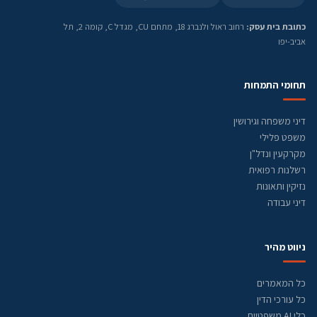
כתובת בית עסק:
רחוב ראול ולנברג 18, מתחם CU, מגדל C, קומה 2, תל
אביב-יפו
תחומי התמחות
דיני משפחה וגירושין
משפט פלילי
מקרקעין ונדל"ן
רשלנות רפואית
נזיקין ותאונות
דיני עבודה
ניווט מהיר
כל המאמרים
כל עורכי הדין
כלי AI משפטיים