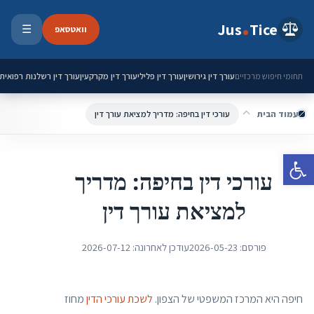
ילוג לתוכן
Jus
Tice
וואטסאפ
☰
פתיחת 
עורך דין גירושין
עורך דין פלילי
עורך דין מקרקעין
עורך דין רשלנות רפואית
תחומי חיפוש מרכזיים
עמוד הבית
עורכי דין בחיפה: מדריך למציאת עורך דין
פתח סרגל נגישות
עורכי דין בחיפה: מדריך
למציאת עורך דין
פורסם:
2026-05-23
עודכן לאחרונה:
2026-07-12
חיפה היא המרכז המשפטי של הצפון.
לשכת עורכי הדין
מחוז