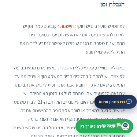
הגבלת זמן
לתחומי שיפוט רבים יש חוקי
התיישנות
הקובעים כמה זמן יש
לאדם להגיש תביעה. אם לא הוגשה תביעה במועד, דיני
ההתיישנות מספקים הגנה שיכולה לאפשר לנתבע לדחות את
התיק ללא פיצוי לתובע.
באנגליה ובוויילס, על פי כללי ההגבלה, כאשר אדם מגיש תביעה
לפיצויים, יש להתחיל בהליכים בבית המשפט תוך 3 שנים ממועד
התאונה, שאם לא כן, התובע יאבד את הזכות להגיש את תביעתו.
עם זאת, לנפגעים שהיו מתחת לגיל 18 בזמן תאונותיהם, יש
להתחיל בהליכים עד היום שלפני יום הולדתם ה-21. לבית משפט
צרו פתרון עם AI
יש שיקול דעת להאריך או לוותר על תקופת ההתיישנות אם זה
נחשב לצדק לעשות כן. חריג נוסף הוא אם התאונה גרמה
פניה ישירה לעורך דין
לפציעה, למשל חירשות תעשייתית, אזי תחל תקופת שלוש השנים
מהרגע בו ידע הנפגע או היה עליו לדעת שיש לו תביעה.