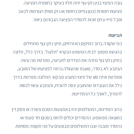
גובה הפיצוי בגין נזקי גוף יהיה תלוי בעיקר בחומרת הפגיעה.
פציעות חמורות (כגון גפיים כרותות או נזק מוחי) הגורמות לכאב
וסבל פיזי עזים זוכות להסדרי הפציעה הגבוהים ביותר.
תביעות
כפי שקורה ברוב התיקים האזרחיים, תיקי נזקי גוף מתחילים
בהגשת מסמך לבית המשפט הנקרא "תלונה". בדרך כלל, תלונה
בתיק נזקי גוף מזהה את הצדדים לתביעה, מפרטת מה עשה
הנתבע לא בסדר, טוענת שהעוולה גרמה לפציעתו של התובע,
ומפרטת איזה סוג של פיצוי התובע מבקש. התלונה מפרטת בדרך
כלל את העובדות שהתובע ינסה להוכיח, והנתבע עשוי לנסות
להפריך, לאורך כל ההתדיינות.
ברוב המדינות, התשלומים יהיו באמצעות הסכם פשרה או פסק דין
כתוצאה ממשפט. ההסדרים יכולים להיות בסכום חד פעמי או
כהסדר מובנה שבו התשלומים מבוצעים על פני תקופה מסוימת.