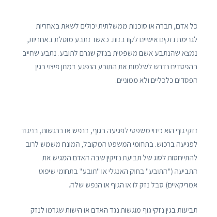
כל אדם, חברה או סוכנות ממשלתית יכולים לשאת באחריות
לגרימת נזקים אישיים לקורבנות. כאשר נתבע מוטלת באחריות,
נמצא שהנתבע אשם משפטית בנזק שגרם לתובע. נתבע שחייב
בהפסדים נדרש לשלמות את התובע הנפגע במתן פיצוי בגין
הפסדים כלכליים ולא ממוניים.
נזקי גוף הוא כינוי משפטי לפגיעה בגוף, בנפש או ברגשות, בניגוד
לפגיעה ברכוש. בתחומי המשפט המקובל, המונח משמש לרוב
להתייחסות לסוג של תביעת נזיקין שבה האדם המגיש את
התביעה ("התובע" בחוק האנגלי או "תובע" בתחומי שיפוט
אמריקאיים) סבל נזק לו או הגוף או הנפש שלה.
תביעות בגין נזקי גוף מוגשות נגד האדם או הישות שגרמו לנזק