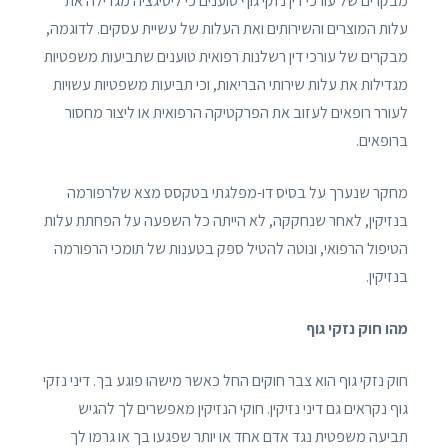
מבקרים של עורכי דין נזקי גוף טוענים כי ליטיגציה מגדילה את
עלות המוצרים והשירותים ואת העלות של עשיית עסקים. לדוגמה,
מבקרים של עורכי דין רשלנות רפואית טוענים שתביעות משפטיות
מגדילות את עלות שירותי הבריאות, וכי תביעות משפטיות עשויות
לעורר רופאים לעזוב את הפרקטיקה הרפואית או ליצור מחסור
ברופאים.
מחקר שנערך על בסיס דו-מפלגתי בטקסס מצא שלרפורמה
בנזיקין, לאחר שנחקקה, לא הייתה כל השפעה על הפחתת עלות
הטיפול הרפואי, ונוטה להטיל ספק בטענות של תומכי הרפורמה
בנזיקין.
מהו חוק נזקי גוף
חוק נזקי גוף הוא צבר חוקים החל כאשר מישהו פוגע בך. דיני נזקי
גוף נקראים גם דיני נזיקין. חוקי הנזיקין מאפשרים לך להגיש
תביעה משפטית נגד אדם אחד או יותר שפגעו בך או גרמו לך