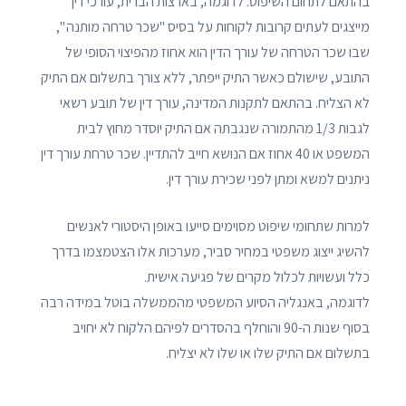
בהתאם לתחום השיפוט. לדוגמה, בארצות הברית, עורכי דין
מייצגים לעתים קרובות לקוחות על בסיס "שכר טרחה מותנה ",
שבו שכר הטרחה של עורך הדין הוא אחוז מהפיצוי הסופי של
התובע, שישולם כאשר התיק ייפתר, ללא צורך בתשלום אם התיק
לא הצליח. בהתאם לתקנות המדינה, עורך דין של תובע רשאי
לגבות 1/3 מהתמורה שנגבתה אם התיק יוסדר מחוץ לבית
המשפט או 40 אחוז אם הנושא חייב להתדיין. שכר טרחת עורך דין
ניתנים למשא ומתן לפני שכירת עורך דין.
למרות שתחומי שיפוט מסוימים סייעו באופן היסטורי לאנשים
להשיג ייצוג משפטי במחיר סביר, מערכות אלו הצטמצמו בדרך
כלל ועשויות לכלול מקרים של פגיעה אישית.
לדוגמה, באנגליה הסיוע המשפטי מהממשלה בוטל במידה רבה
בסוף שנות ה-90 והוחלף בהסדרים לפיהם הלקוח לא יחויב
בתשלום אם התיק שלו או שלו לא יצליח.