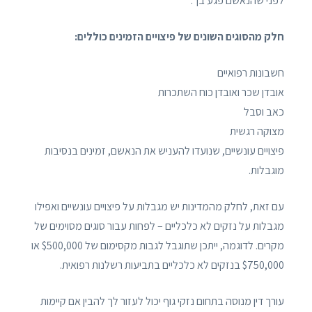
לפני שהנאשם פגע בך.
חלק מהסוגים השונים של פיצויים הזמינים כוללים:
חשבונות רפואיים
אובדן שכר ואובדן כוח השתכרות
כאב וסבל
מצוקה רגשית
פיצויים עונשיים, שנועדו להעניש את הנאשם, זמינים בנסיבות
מוגבלות.
עם זאת, לחלק מהמדינות יש מגבלות על פיצויים עונשיים ואפילו
מגבלות על נזקים לא כלכליים – לפחות עבור סוגים מסוימים של
מקרים. לדוגמה, ייתכן שתוגבל לגבות מקסימום של $500,000 או
$750,000 בנזקים לא כלכליים בתביעות רשלנות רפואית.
עורך דין מנוסה בתחום נזקי גוף יכול לעזור לך להבין אם קיימות