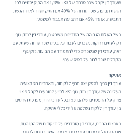
שעורך דין יקבל שכר טרחה של 33 ו-1/3% אם התיק יסתיים לפני
הגשת תביעה, שכר טרחה של 40% אם התיק יוסדר לאחר הגשת
התביעה, או עד 45% אם התביעה תעבור למשפט.
בשל העלות הגבוהה של התדיינות משפטית, עורכי דין לנזקי גוף
רק לעתים רחוקות נשכרים לעבוד על בסיס שכר טרחה שעתי. עם
זאת, עורכי דין שנשכרים כדי להתמודד עם תביעות נזקי גוף
מקבלים שכר לרוב על בסיס שעתי.
אתיקה
עורך דין צריך לספק ייצוג חרוץ ללקוחות, והאחריות המקצועית
העליונה של עורך דין נזקי גוף היא לסייע לתובעים לקבל פיצוי
צודק על ההפסדים שלהם. כמו בכל עורכי הדין, מערכת היחסים
בין עורך דין ללקוח נשלטת על ידי כללי אתיקה.
בארצות הברית, עורכי דין מוסדרים על ידי קודים של התנהגות
שנקבעו על ידי איגודי עורכי דין במדינה, אשר בכוחם לנקוט