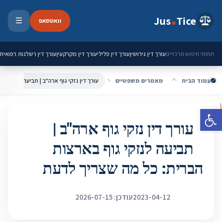
ילוג לתוכן
Jus
Tice
וואטסאפ
☰
פתיחת 
עורך דין גירושין
עורך דין פלילי
עורך דין מקרקעין
עורך דין רשלנות רפואית
תחומי חיפוש מרכזיים
עמוד הבית
מאמרים משפטיים
פתח סרגל נגישות
עורך דין נזקי גוף ארה"ב |
תביעה לנזקי גוף בארצות
הברית: כל מה שצריך לדעת
2023-04-12
עודכן: 2026-07-15