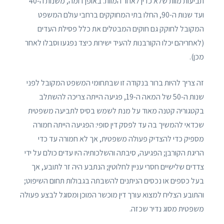
תביעות מוות שלא כדין לאחר המוות. באופן דומה, משנות ה-40
ועד שנות ה-90, החלו בתי המחוקקים ברחבי עולם המשפט
המקובל לחוקק גם חוקים המבטלים את כלל פסילת העדים
(לאחריהם יכלו הקורבנות להעיד ישירות כיצד נפגעו וסבלו לאחר
מכן).
זה צריך להיות ברור בנקודה זו שבתחומי המשפט המקובל לפני
שנות ה-50 של המאה ה-19, פגיעה הייתה צריכה להשתלב
בקטגוריה קטנה מאוד על מנת לשמש בסיס לתביעה משפטית
שכדאי להמשיך בה עד לפסק דין סופי: הפגיעה הייתה חמורה
מספיק כדי להצדיק פעולה משפטית, אך לא חמורה עד כדי
הריגת הקורבן; הפגיעה, סיבתה והשלכותיה היו עדים כולם על ידי
צדדים שלישיים חסרי עניין לחלוטין; הנתבע היה זר לתובע, אך
בעל כספים או נכסים הניתנים להשבתה בגבולות תחום השיפוט;
והתובע הצליח למצוא עורך דין מוכשר המוכן ומסוגל לבצע פעולה
משפטית מסוג נדיר שכזה.