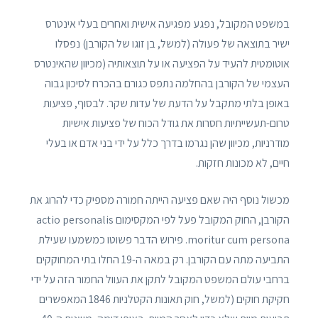
במשפט המקובל, נפגע מפגיעה אישית ואחרים בעלי אינטרס
ישיר בתוצאה של פעולה (למשל, בן זוגו של הקורבן) נפסלו
אוטומטית להעיד על הפציעה או על תוצאותיה (מכיוון שהאינטרס
העצמי של הקורבן בהחלמה נתפס כגורם בהכרח לסיכון גבוה
באופן בלתי מתקבל על הדעת של עדות שקר. לבסוף, פציעות
טרום-תעשייתיות חסרות את גודל הכוח של פציעות אישיות
מודרניות, מכיוון שהן נגרמו בדרך כלל על ידי בני אדם או בעלי
חיים, לא מכונות חזקות.
מכשול נוסף היה שאם פציעה הייתה חמורה מספיק כדי להרוג את
הקורבן, החוק המקובל פעל לפי המקסימום actio personalis
moritur cum persona. פירוש הדבר פשוטו כמשמעו שעילת
התביעה מתה עם הקורבן. רק במאה ה-19 החלו בתי המחוקקים
ברחבי עולם המשפט המקובל לתקן את העוול החמור הזה על ידי
חקיקת חוקים (למשל, חוק תאונות הקטלניות 1846 המאפשרים