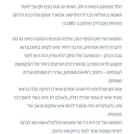
החל מאמצע המאה ה-19, הוגשו תביעות בגין נזקי גוף לאחר
תאונות במסילות הברזל החדשות. אדוארד ווטקין מהרכבת הדרום
מזרחית (אנגליה) התלונן ב-1881 כי
התוצאה של חוק הפיצוי הזה, שלפיו ההזנחה הקטנה ביותר גורמת
לחברה להיות אחראית, והדבר היחיד שיש לקחת בחשבון הוא
גובה הנזק – ההשפעה של החוק הלא צודק הזה היא ליצור
מקצוע חדש המורכב מהמרכיבים הגרועים ביותר של המקצועות
הנוכחיים – כלומר, רופאים מומחים, עורכי דין מומחים ועדים
מומחים.
אתה תגרום לרופא להישבע שאדם שיש לו דפיקה קלה בראש
שיגיד שיש לו עמוד שדרה חולה, ולעולם לא יהיה כשיר לשום דבר
יותר, ולעולם לא יהיה מסוגל להיות איש עסקים או אב של
משפחה.
התוצאה של זה היא כל מה שאנחנו יכולים לעשות הוא לגרום
לאיזה מומחה אחר לומר בדיוק את ההיפך.