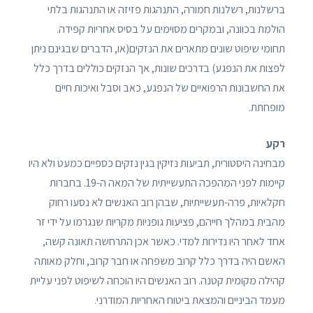
ברשלנות, רשלנות חמורה, התנהגות פזיזה או התנהגות בלתי
הולמת בכוונה, ובמקרים מסוימים על בסיס אחריות קפידה.
תחומי שיפוט שונים מתארים את הנזקים(או, הדברים שבגינם ניתן
לפצות את הנפגע) בדרכים שונות, אך הנזקים כוללים בדרך כלל
את החשבונות הרפואיים של הנפגע, כאב וסבל ואיכות חיים
מופחתת.
רקע
מבחינה היסטורית, תביעות נזיקין בגין נזקים כספיים כמעט ולא היו
קיימות לפני המהפכה התעשייתית של המאה ה-19. בחברות
חקלאיות, פרה-תעשייתיות, שבהן רוב האנשים לא נסעו רחוק
מהבית במהלך חייהם, פציעות גופניות מקריות שנגרמו על ידי זר
אחד לאחר היו נדירות למדי. כאשר אכן התרחשה תאונה קשה,
האשם היה בדרך כלל קרוב משפחה או חבר קרוב, וחלק מאותה
קהילה מקומית קטנה. רוב האנשים היו הוכחה לשיפוט לפני עליית
מעמד הביניים והמצאת ביטוח האחריות המודרני.