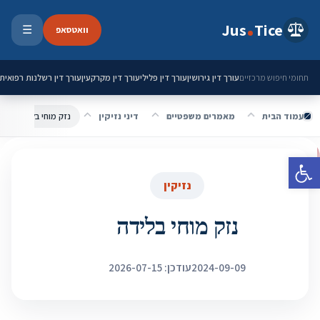
ילוג לתוכן
Jus
Tice
וואטסאפ
☰
פתיחת 
עורך דין גירושין
עורך דין פלילי
עורך דין מקרקעין
עורך דין רשלנות רפואית
תחומי חיפוש מרכזיים
עמוד הבית
מאמרים משפטיים
דיני נזיקין
נזק מוחי בלידה
פתח סרגל נגישות
נזיקין
נזק מוחי בלידה
2024-09-09
עודכן: 2026-07-15