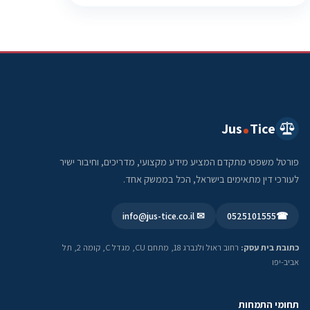
Jus
Tice
פורטל משפטי מתקדם המציע מידע מקצועי, מדריכים, וחיבור ישיר
לעורכי דין מתאימים בישראל, הכל בממשק אחד.
✉ info@jus-tice.co.il
0525101555
☎
כתובת בית עסק:
רחוב ראול ולנברג 18, מתחם CU, מגדל C, קומה 2, תל
אביב-יפו
תחומי התמחות