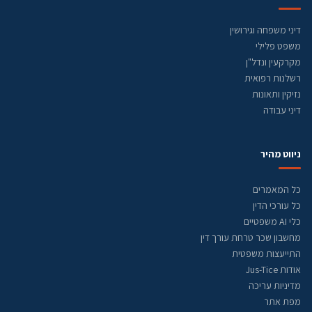
דיני משפחה וגירושין
משפט פלילי
מקרקעין ונדל"ן
רשלנות רפואית
נזיקין ותאונות
דיני עבודה
ניווט מהיר
כל המאמרים
כל עורכי הדין
כלי AI משפטיים
מחשבון שכר טרחת עורך דין
התייעצות משפטית
אודות Jus-Tice
מדיניות עריכה
מפת אתר