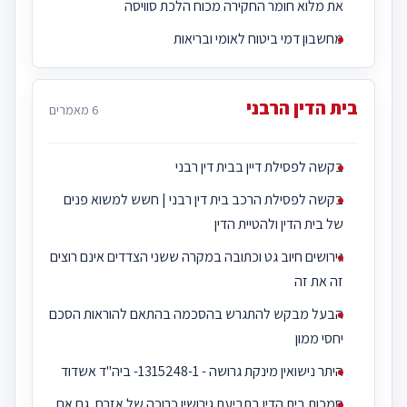
את מלוא חומר החקירה מכוח הלכת סוויסה
מחשבון דמי ביטוח לאומי ובריאות
בית הדין הרבני
6 מאמרים
בקשה לפסילת דיין בבית דין רבני
בקשה לפסילת הרכב בית דין רבני | חשש למשוא פנים
של בית הדין ולהטיית הדין
גירושים חיוב גט וכתובה במקרה ששני הצדדים אינם רוצים
זה את זה
הבעל מבקש להתגרש בהסכמה בהתאם להוראות הסכם
יחסי ממון
היתר נישואין מינקת גרושה - 1315248-1- ביה''ד אשדוד‎‎
סמכות בית הדין בתביעת גירושין כרוכה של אזרח, גם אם