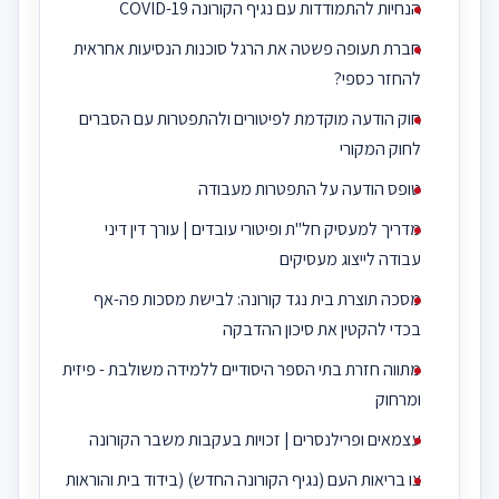
הנחיות להתמודדות עם נגיף הקורונה 19-COVID
חברת תעופה פשטה את הרגל סוכנות הנסיעות אחראית
להחזר כספי?
חוק הודעה מוקדמת לפיטורים ולהתפטרות עם הסברים
לחוק המקורי
טופס הודעה על התפטרות מעבודה
מדריך למעסיק חל"ת ופיטורי עובדים | עורך דין דיני
עבודה לייצוג מעסיקים
מסכה תוצרת בית נגד קורונה: לבישת מסכות פה-אף
בכדי להקטין את סיכון ההדבקה
מתווה חזרת בתי הספר היסודיים ללמידה משולבת - פיזית
ומרחוק
עצמאים ופרילנסרים | זכויות בעקבות משבר הקורונה
צו בריאות העם (נגיף הקורונה החדש) (בידוד בית והוראות