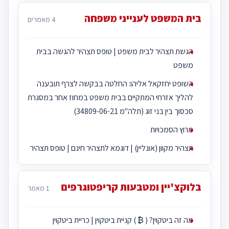
בית המשפט לענייני משפחה
4 מאמרים
הגשת תצהיר לבית משפט | טופס תצהיר להגשה בבית
משפט
השופט יחזקאל אליהו: החלטה בבקשה לצרף תובענה
להליך אזרחי המתקיים בבית משפט במחוז אחר במסגרת
סכסוך בין בני זוג (תלה"מ 34809-06-21)
מרוץ הסמכויות
תצהיר מקוון (אונליין) | דוגמא לתצהיר חינם | טופס תצהיר
בלוקצ'יין ומטבעות קריפטוגרפים
1 מאמר
מה זה ביטקוין? ( ₿ ) קניית ביטקוין | כריית ביטקוין