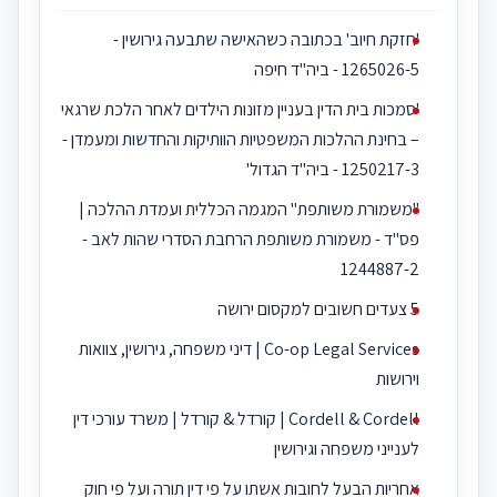
'חזקת חיוב' בכתובה כשהאישה שתבעה גירושין -
1265026-5 - ביה''ד חיפה
'סמכות בית הדין בעניין מזונות הילדים לאחר הלכת שרגאי
– בחינת ההלכות המשפטיות הוותיקות והחדשות ומעמדן -
1250217-3 - ביה''ד הגדול'
"משמורת משותפת" המגמה הכללית ועמדת ההלכה |
פס"ד - משמורת משותפת הרחבת הסדרי שהות לאב -
1244887-2
5 צעדים חשובים למקסום ירושה
Co-op Legal Services | דיני משפחה, גירושין, צוואות
וירושות
Cordell & Cordell | קורדל & קורדל | משרד עורכי דין
לענייני משפחה וגירושין
אחריות הבעל לחובות אשתו על פי דין תורה ועל פי חוק