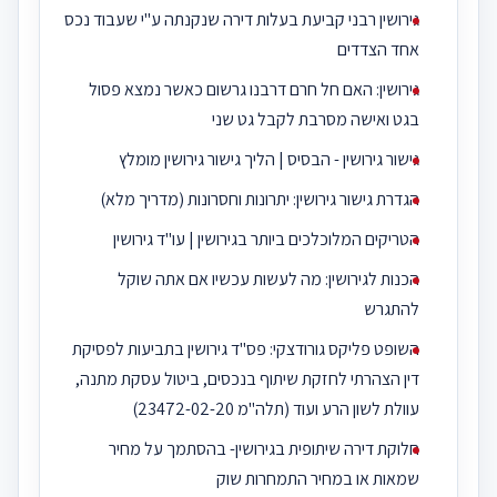
גירושין רבני קביעת בעלות דירה שנקנתה ע"י שעבוד נכס
אחד הצדדים
גירושין: האם חל חרם דרבנו גרשום כאשר נמצא פסול
בגט ואישה מסרבת לקבל גט שני
גישור גירושין - הבסיס | הליך גישור גירושין מומלץ
הגדרת גישור גירושין: יתרונות וחסרונות (מדריך מלא)
הטריקים המלוכלכים ביותר בגירושין | עו"ד גירושין
הכנות לגירושין: מה לעשות עכשיו אם אתה שוקל
להתגרש
השופט פליקס גורודצקי: פס"ד גירושין בתביעות לפסיקת
דין הצהרתי לחזקת שיתוף בנכסים, ביטול עסקת מתנה,
עוולת לשון הרע ועוד (תלה"מ 23472-02-20)
חלוקת דירה שיתופית בגירושין- בהסתמך על מחיר
שמאות או במחיר התמחרות שוק