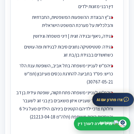
דין רבני מזונות ילדים
בג"ץ הבוגדת: ההשפעות המשפטיות, החברתיות
והכלכליות על מערכת המשפט הישראלית
בגידה, ניאוף ובגידה זוגית | דיני משפחה וגירושין
בגידה: סטטיסטיקה נתונים סיבות לבגידות ומה עושים
כשחושדים בבגידת בן/בת זוג
ביהמ"ש לענייני משפחה בתל אביב, השופטת ענת הלר
כריש: פס"ד בתביעה להחרגת נכסים מעיזבון (תמ"ש
30767-05-21)
ביהמ"ש לענייני משפחה פתח תקווה, שופטת עידית בן דב
צרו פתרון עם AI
ג'וליאן: פס"ד שעניינו איזון משאבים בין בני זוג לשעבר
וחלוקת צרכי ילדיהם הקטינים ביניהם. הילדים מעל גיל 6
ובאחריות הורית משותפת (תלה"מ 21213-04-18)
פניה ישירה לעורך דין
ביטול הסכם גירושין