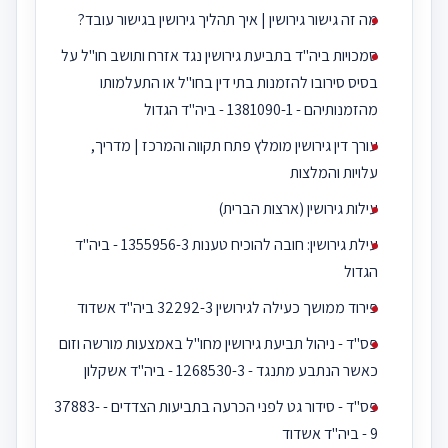
מה זה גישור גירושין | איך תהליך גירושין בגישור עובד?
סמכויות ביה''ד בתביעת גירושין נגד אזרח ותושב חו''ל על
בסיס סירובו להזמנות בתי דין בחו''ל או התעלמותו
מהזמנותיהם - 1381090-1 - ביה''ד הגדול
עורך דין גירושין מומלץ פתח תקווה והמרכז | מדריך,
עלויות והמלצות
עילות גירושין (ארצות הברית)
עילת גירושין: חובה להוכיח טענות 1355956-3 - ביה''ד
הגדול
פירוד ממושך כעילה לגירושין 32292-3 ביה''ד אשדוד
פס"ד - ניהול תביעת גירושין מחו''ל באמצעות מורשה וזום
כאשר הנתבע מתנגד - 1268530-3 - ביה''ד אשקלון‎‎
פס"ד - סידור גט לפני הכרעה בתביעות הצדדים - 37883-
9 - ביה''ד אשדוד