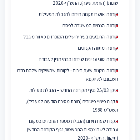
שונות) (הוראת שעה), התש״ף-2020
קורונה: אושרו תקנות חירום להגבלת הפעילות
קורונה: הנחיות המשטרה לפסח
קורונה: הרובעים בעיר ירושלים המוכרזים כאזור מוגבל
קורונה: מתווה הקניונים
קורונה: סוגי עניינים שיידונו בבתי הדין לעבודה
קורונה: תקנות שעת חירום - לקוחות שהשיקים שלהם חזרו
חשבונם לא יוקפא
תיקון 25/03 נגיף הקורונה החדש – הגבלת פעילות
תקנות פיצויי פיטורים (חובת מסירת הודעות למעביד),
תשמ"ט-1988
תקנות שעת חירום (הגבלת מספר העובדים במקום
עבודה לשם צמצום התפשטות נגיף הקורונה החדש)
(תיקון), התש״ף–2020