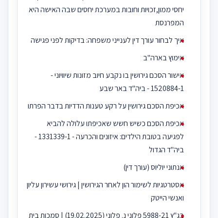
יחסי ממון,זכויות וחובות במערכת יחסים שבה האישה היא
המפרנסת
איך לבחור עורך דין לענייני משפחה: בדיקות לפני פגישה
אימוץ בארה"ב
אישור הסכם גירושין בו נקבע חיוב מזונות שיוויוני -
1520884-1 - ביה''ד באר שבע
אכיפת הסכם גירושין על רקע טענות הדדיות בדבר הפרתו
אכיפת הסכם כשיש חשש שאכיפתו עלולה להביא
לפגיעה בטובת הילדים: איזונים והכרעה - 1331339-1 -
ביה''ד הגדול
אנתוני יוליוס (עורך דין)
אסטרטגיות לשימור הון לאחר הגירושין | גירושי עשירון עליון
ואנשי הייטק
בג"ץ 5988-21 פלוני נ. פלוני (19.02.2025) | סמכות בית