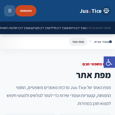
ילוג לתוכן
Jus
Tice
וואטסאפ
☰
פתיחת 
עורך דין גירושין
עורך דין פלילי
עורך דין מקרקעין
עורך דין רשלנות רפואית
תחומי חיפוש מרכזיים
עמוד הבית
מפת אתר
פתח סרגל נגישות
ניווט משפטי חכם
מפת אתר
מפת האתר של Jus-Tice מרכזת מאמרים משפטיים, תחומי
התמחות, קטגוריות ועמודי שירות כדי לעזור לגולשים ולמנועי חיפוש
למצוא תוכן במהירות.