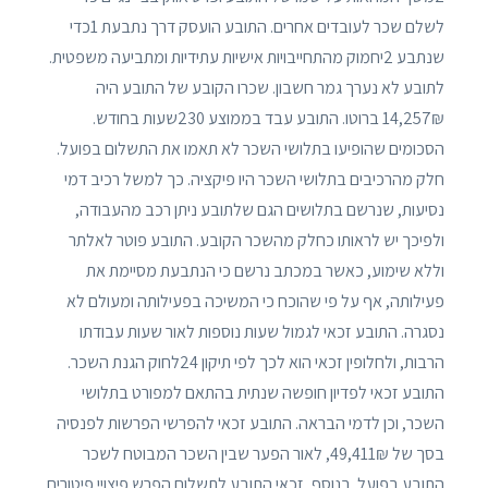
לשלם שכר לעובדים אחרים. התובע הועסק דרך נתבעת 1כדי
שנתבע 2יחמוק מהתחייבויות אישיות עתידיות ומתביעה משפטית.
לתובע לא נערך גמר חשבון. שכרו הקובע של התובע היה
14,257₪ ברוטו. התובע עבד בממוצע 230שעות בחודש.
הסכומים שהופיעו בתלושי השכר לא תאמו את התשלום בפועל.
חלק מהרכיבים בתלושי השכר היו פיקציה. כך למשל רכיב דמי
נסיעות, שנרשם בתלושים הגם שלתובע ניתן רכב מהעבודה,
ולפיכך יש לראותו כחלק מהשכר הקובע. התובע פוטר לאלתר
וללא שימוע, כאשר במכתב נרשם כי הנתבעת מסיימת את
פעילותה, אף על פי שהוכח כי המשיכה בפעילותה ומעולם לא
נסגרה. התובע זכאי לגמול שעות נוספות לאור שעות עבודתו
הרבות, ולחלופין זכאי הוא לכך לפי תיקון 24לחוק הגנת השכר.
התובע זכאי לפדיון חופשה שנתית בהתאם למפורט בתלושי
השכר, וכן לדמי הבראה. התובע זכאי להפרשי הפרשות לפנסיה
בסך של 49,411₪, לאור הפער שבין השכר המבוטח לשכר
התובע בפועל. בנוסף, זכאי התובע לתשלום הפרש פיצויי פיטורים