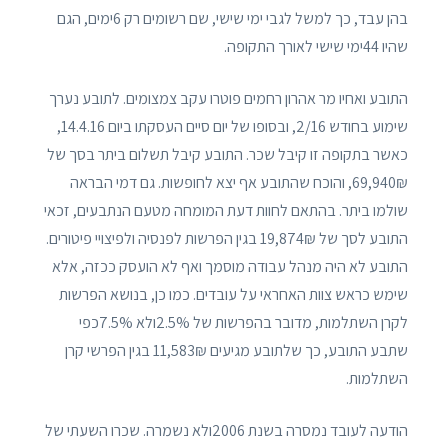
בהן עבד, כך למשל לגבי ימי שישי, שם רשומים רק 6ימים, הגם
שהיו 44ימי שישי לאורך התקופה.
התובע ואחיו מר אהרון רחמים פוטרו עקב צמצומים. לתובע נערך
שימוע בחודש 2/16, ובסופו של יום סיים העסקתו ביום 14.4.16,
כאשר בתקופה זו קיבל שכר. התובע קיבל תשלום ביתר בסך של
69,940₪, והוכח שהתובע אף יצא לחופשות. גם דמי הבראה
שולמו ביתר. בהתאם לחוות דעת המומחה מטעם הנתבעים, זכאי
התובע לסך של 19,874₪ בגין הפרשות לפנסיה ולפיצויי פיטורים.
התובע לא היה מנהל עבודה מוסמך ואף לא הועסק ככזה, אלא
שימש כראש צוות האחראי על עובדים. כמו כן, בנושא הפרשות
לקרן השתלמות, מדובר בהפרשות של 2.5%ולא 7.5%כפי
שתבע התובע, כך שלתובע מגיעים 11,583₪ בגין הפרשי קרן
השתלמות.
הודעה לעובד נמסרה בשנת 2006ולא נשמרה. שכרו השעתי של