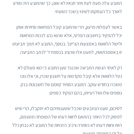
התובע עלה מעת לעת ויתר תנאיו לא שונו, כך שהתובע היה מודע
לאורך כל העסקתו לשינוי בשכר השעתי.
באשר לעמלות פרעון, הרי שהתובע קיבל המחאות סחירות אותן
יכל להפקיד בחשבונו הפרטי, אלא שהוא נהג לנכות המחאות
וליטול הלוואות באמצעות הצ'יינג'. בנוסף, התובע לא תמך תביעתו
זו באסמכתאות, למעט אלו שהציג בנספח ד' לכתב התביעה.
רק לאחר הגשת התביעה שכנגד טען התובע כי הוא מעולם לא
נטל הלוואות אלא קיבל מקדמות על חשבון שכרו, וכי אלו נוכו
משכרו בחודש עוקב. התובע הסתיר קיומם של חשבונות בנק
נוספים שלו ושל רעייתו, בהם הפקיד כספים.
לסיכום, טענו הנתבעים שככל שטענותיהם לא יתקבלו, הרי שיש
לפסוק לכל היותר בהתאם לחוות דעתו של המומחה מטעמם,
היות וחוות דעתו לא נסתרה ורכיב הזכויות של התובע לא נבחן כלל
על ידי המומחה מטעמו.