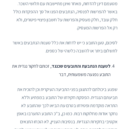
מטעמם דינן להדחות, מאחר ואינן מתיישבות עם תלושי השכר.
באשר להפרשות לפנסיה, הנתבעים הפנו אל סך ההפקדות כולל
חלק עובד, חלק מעסיק והפרשות על חשבון פיצויי פיטורים, ולא
רק אל הפרשות המעסיק.
לסיכום, טען התובע כי יש לדחות את כלל טענות הנתבעים באשר
לתשלום ביתר או להשבה כלשהי של כספים.
לטענת הנתבעת והתובעים שכנגד
, זכותם לחקור נגדית את
התובע נפגעה משמעותית, דבר
שפגע ביכולתם להתגונן בפני התביעה העיקרית וכן להוכיח את
תביעתם הנגדית. הפסקת חקירתו של התובע במפתיע וללא
התראה מוקדמת ופטירתו בטרם עת הביאו לכך שהתובע לא
נחקר אודות מחלוקות רבות. כמו כן, ב"כ התובע התערבו באופן
אקטיבי בחקירות הנגדיות. בנסיבות העניין, לא הוכחו התנאים