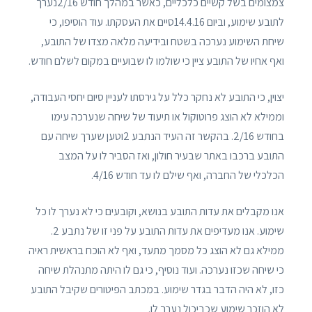
צמצומים בשל קשיים כלכליים, כאשר במהלך חודש 2/16נערך
לתובע שימוע, וביום 14.4.16סיים את העסקתו. עוד הוסיפו, כי
שיחת השימוע נערכה בשטח ובידיעה מלאה מצדו של התובע,
ואף אחיו של התובע ציין כי שולמו לו שבועיים במקום לשלם חודש.
יצוין, כי התובע לא נחקר כלל על גירסתו לעניין סיום יחסי העבודה,
וממילא לא הוצג פרוטוקול או תיעוד של שיחה שנערכה עימו
בחודש 2/16. בהקשר זה העיד הנתבע 2וטען שערך שיחה עם
התובע ברכבו באתר שבעיר חולון, ואז הסביר לו על המצב
הכלכלי של החברה, ואף שילם לו עד חודש 4/16.
אנו מקבלים את עדות התובע בנושא, וקובעים כי לא נערך לו כל
שימוע. אנו מעדיפים את עדות התובע על פני זו של נתבע 2.
ממילא גם לא הוצג כל מסמך מתעד, ואף לא הוכח בראשית ראיה
כי שיחה שכזו נערכה. ועוד נוסיף, כי גם לו היתה מתנהלת שיחה
כזו, לא היה הדבר בגדר שימוע. במכתב הפיטורים שקיבל התובע
לא הוזכר שימוע שכביכול נערך לו.