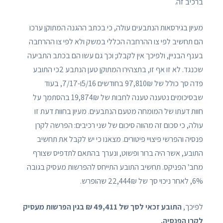
ברכיב זה.
מעיון בגירסאות הנתבעים עולה, כי בכתב ההגנה המתוקן ערכו
הם תחשיב לפי צו ההרחבה הכללי במשק ולא לפי צו ההרחבה
בענף הבניין, ולפיכך אין לקבלו; וכך גם עשו הם בכתב התביעה
שכנגד. לא זו אף זו, בתצהירו המתוקן טען הנתבע 2כי התובע
פדה סך כולל של 97,810₪ בחודשים 5/16ו-7/17, בעוד
שבסיכומים נטענה טענה לחבות של 19,874₪ בהסתמך על
חוות דעתו של המומחה מטעם הנתבעים. מעיון בחוות דעת זו
עולה, כי סכום זה מהווה סיכום של שני רכיבים: הפרשה לקרן
פנסיה והפרשי פיצויי פיטורים. מצאנו כי יש לקבל את תחשיב
התובע, אשר היה ברור ופשוט, ונערך בהתאם לתדפיס שצורף
מחב' הפניקס. תחשיב התובע התייחס להפרשות מעסיק בגובה
6%, לאחר ניכוי סך של 22,444₪ שהופרש.
לפיכך,
התובע זכאי לסך של 49,411 ₪ בגין הפרשות מעסיק
לקרן הפנסיה.