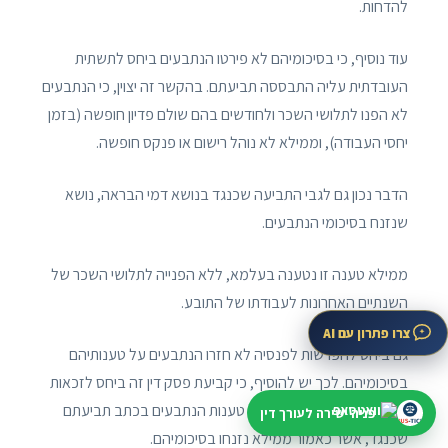
להדחות.
עוד נוסיף, כי בסיכומיהם לא פירטו הנתבעים ביחס לתשתית
העובדתית עליה התבססה תביעתם. בהקשר זה יצוין, כי הנתבעים
לא הפנו לתלושי השכר ולחודשים בהם שולם פדיון חופשה (בזמן
יחסי העבודה), וממילא לא נוהל רישום או פנקס חופשה.
הדבר נכון גם לגבי התביעה שכנגד בנושא דמי הבראה, נושא
שנזנח בסיכומי הנתבעים.
ממילא טענה זו נטענה בעלמא, ללא הפנייה לתלושי השכר של
השנתיים האחרונות לעבודתו של התובע.
צרו פתרון עם AI
גם ביחס להפרשות לפנסיה לא חזרו הנתבעים על טענותיהם
בסיכומיהם. לכך יש להוסיף, כי קביעת פסק דין זה ביחס לזכאות
התובע ברכיב זה מאיינת את טענות הנתבעים בכתב תביעתם
פניה ישירה לעורך דין
שכנגד, אשר כאמור ממילא נזנחו בסיכומיהם.