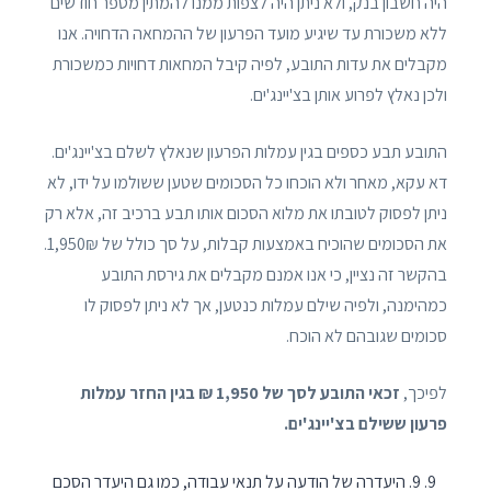
היה חשבון בנק, ולא ניתן היה לצפות ממנו להמתין מספר חודשים
ללא משכורת עד שיגיע מועד הפרעון של ההמחאה הדחויה. אנו
מקבלים את עדות התובע, לפיה קיבל המחאות דחויות כמשכורת
ולכן נאלץ לפרוע אותן בצ'יינג'ים.
התובע תבע כספים בגין עמלות הפרעון שנאלץ לשלם בצ'יינג'ים.
דא עקא, מאחר ולא הוכחו כל הסכומים שטען ששולמו על ידו, לא
ניתן לפסוק לטובתו את מלוא הסכום אותו תבע ברכיב זה, אלא רק
את הסכומים שהוכיח באמצעות קבלות, על סך כולל של 1,950₪.
בהקשר זה נציין, כי אנו אמנם מקבלים את גירסת התובע
כמהימנה, ולפיה שילם עמלות כנטען, אך לא ניתן לפסוק לו
סכומים שגובהם לא הוכח.
לפיכך,
זכאי התובע לסך של 1,950 ₪ בגין החזר עמלות
פרעון ששילם בצ'יינג'ים.
9. היעדרה של הודעה על תנאי עבודה, כמו גם היעדר הסכם