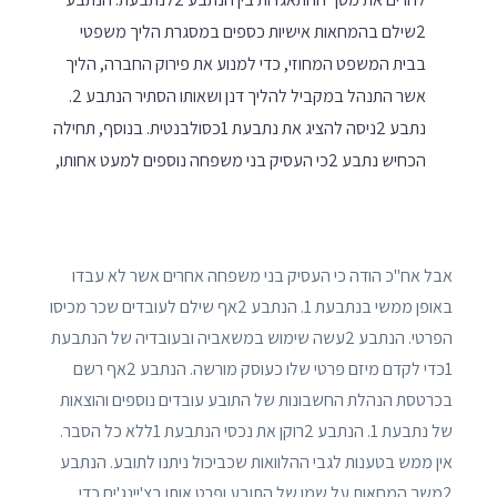
2שילם בהמחאות אישיות כספים במסגרת הליך משפטי
בבית המשפט המחוזי, כדי למנוע את פירוק החברה, הליך
אשר התנהל במקביל להליך דנן ושאותו הסתיר הנתבע 2.
נתבע 2ניסה להציג את נתבעת 1כסולבנטית. בנוסף, תחילה
הכחיש נתבע 2כי העסיק בני משפחה נוספים למעט אחותו,
אבל אח"כ הודה כי העסיק בני משפחה אחרים אשר לא עבדו
באופן ממשי בנתבעת 1. הנתבע 2אף שילם לעובדים שכר מכיסו
הפרטי. הנתבע 2עשה שימוש במשאביה ובעובדיה של הנתבעת
1כדי לקדם מיזם פרטי שלו כעוסק מורשה. הנתבע 2אף רשם
בכרטסת הנהלת החשבונות של התובע עובדים נוספים והוצאות
של נתבעת 1. הנתבע 2רוקן את נכסי הנתבעת 1ללא כל הסבר.
אין ממש בטענות לגבי ההלוואות שכביכול ניתנו לתובע. הנתבע
2משך המחאות על שמו של התובע ופרט אותן בצ'יינג'ים כדי