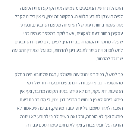
התנהלות זו של הנתבעים משמיטה את הקרקע תחת הטענה
לפיה הוענקו לתובע הלוואות. בהקשר זה יצוין, כי אין בידינו לקבל
את האמור בחוות דעתו של המומחה מטעם הנתבעים, ונפרט.
עסקינן בחוות דעת לאקונית, אשר לוקה במספר פגמים כפי
שעלה מחקירת המומחה בבית הדין. לפיכך, גם טענות הנתבעים
לתשלום זכויות ביתר לתובע דינן להדחות, וכפועל יוצא דין התביעה
שכנגד להדחות.
כך למשל, רכיב דמי הנסיעות ששולמו, הגם שלתובע היה בחלק
מהתקופה רכב מהעבודה. הנתבעים תבעו החזר של דמי
הנסיעות. דא עקא, הם לא פירטו באיזו תקופה מדובר, ואף אין
פירוט ביחס לאופן בו חושב הרכיב דנן. יצוין, כי מדובר בתביעת
השבה לאחר סיומם של יחסי עובד מעסיק, תביעה שכאמור לא
פורטה ואף לא הוכחה, וכל זאת בשים לב כי לתובע לא ניתנה
הודעה על תנאי עבודה, ואף לא נחתם עימו הסכם עבודה.