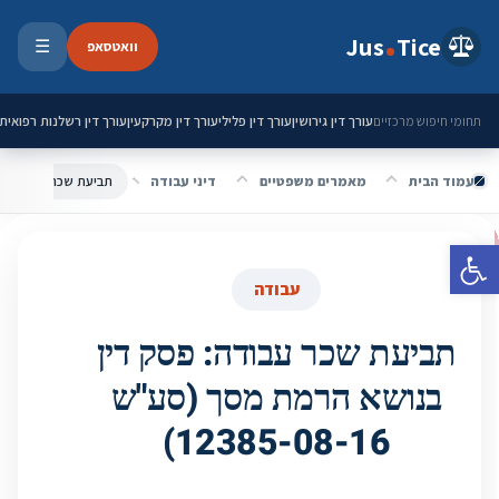
ילוג לתוכן
Jus
Tice
וואטסאפ
☰
פתיחת 
עורך דין גירושין
עורך דין פלילי
עורך דין מקרקעין
עורך דין רשלנות רפואית
תחומי חיפוש מרכזיים
עמוד הבית
מאמרים משפטיים
דיני עבודה
פתח סרגל נגישות
עבודה
תביעת שכר עבודה: פסק דין
בנושא הרמת מסך (סע"ש
12385-08-16)