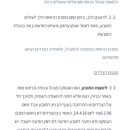
הלוואות שנטל וזכויות סוציאליות ששולמו ביתר.
2. לדאבון הלב, בזמן קיום מסכת הראיות הלך לעולמו
התובע, וזאת לאחר שנתן עדותו, ורעייתו היורשת באה בנעליו
כתובעת.
מסכת הראיות המשיכה להתנהל, ולאחריה הצדדים הגישו
סיכומיהם.
טענות הצדדים
3.
לטענת התובע
, הוא הועסק כמנהל עבודה וכראש צוות
באתרי בנייה, הגם שלא היתה לו תעודה רשמית, ולפיכך חל
על הצדדים צו ההרחבה בענף הבניין. התובע עבד מיום
1.1.06ועד ליום 14.4.16, כאשר בין הצדדים לא נחתם הסכם
העסקה ולא ניתנה לתובע הודעה לפי חוק הודעה לעובד. יש
להרים את מסך ההתאגדות בין הנתבע 2לנתבעת. הנתבע