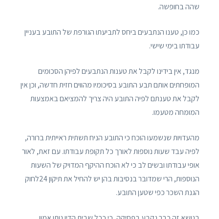
שהה בחופשה.
כמו כן, טענו הנתבעים ביחס לתביעתו הגורפת של התובע בעניין
עבודתו בימי שישי.
מנגד, אין בידינו לקבל את טענות הנתבעים לפיהן הסכומים
המופחתים אותם תבע התובע בסיכומיו מהווים חזית חדשה, וכן אין
לקבל את טענתם לפיה התובע היה צריך להמציאם באמצעות
המומחה מטעמו.
מהעדויות שנשמעו הוכח כי התובע הניח תשתית ראייתית ברורה,
לפיה עבד שעות נוספות לאורך כל תקופת עבודתו. עם זאת, לאור
אופי עבודתו ובשים לב כי לא הוכח ההיקף המדויק של השעות
הנוספות, הרי שמדובר בנסיבות בהן יש להחיל את תיקון 24לחוק
הגנת השכר כפי שטען התובע.
בנושא זה כבר נקבע בפסיקה, כי ככל שבית הדין נותן אמון