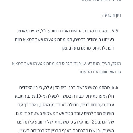
דיון והכרעה
5. במסגרת מסכת הראיות העידו התובע ז"ל, שניים מאחיו,
רעייתו גב' יהודית רחמים, המומחה מטעמו אשר המציא חוות
דעת לתיק וכן מר אדם עדבסאן.
מנגד, העידו הנתבע 2, וכן ד"ר גרוס המומחה מטעמו אשר המציא
גם הוא חוות דעת מטעמו.
6. מהתמונה שנפרשה בפני בית הדין עלה, כי בין הצדדים
חלה מערכת יחסי עבודה במשך למעלה מ-10שנים. התובע
עבד בעבודות בנייה, תחילה כעובד מן המניין, ואחר כך עם
השנים הפך להיות עובד בכיר אשר משמש בשטח כיד ימינו
של הנתבע 2. עוד עלה, כי משכורתו של התובע עלתה עם
השנים, וכן שצו ההרחבה בענף הבניין חל בנסיבות העניין,