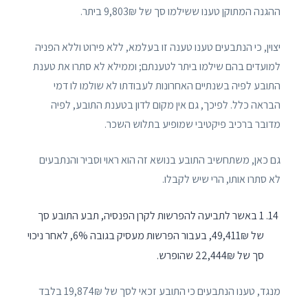
ההגנה המתוקן טענו ששילמו סך של 9,803₪ ביתר.
יצוין, כי הנתבעים טענו טענה זו בעלמא, ללא פירוט וללא הפניה
למועדים בהם שילמו ביתר לטענתם; וממילא לא סתרו את טענת
התובע לפיה בשנתיים האחרונות לעבודתו לא שולמו לו דמי
הבראה כלל. לפיכך, גם אין מקום לדון בטענת התובע, לפיה
מדובר ברכיב פיקטיבי שמופיע בתלוש השכר.
גם כאן, משתחשיב התובע בנושא זה הוא ראוי וסביר והנתבעים
לא סתרו אותו, הרי שיש לקבלו.
1 באשר לתביעה להפרשות לקרן הפנסיה, תבע התובע סך
של 49,411₪, בעבור הפרשות מעסיק בגובה 6%, לאחר ניכוי
סך של 22,444₪ שהופרש.
מנגד, טענו הנתבעים כי התובע זכאי לסך של 19,874₪ בלבד