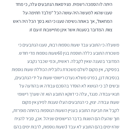
היתה לו הסמכה רשמית. מגירסאות הנתבעים עלה, כי מחד
טענו שהוא למעשה היה עושה הכל "מלבד חתימה על
המחאות", אך באותה נשימה טענו כי הוא בסך הכל היה ראש
צוות. המדובר בטענות אשר אינן מתיישבות זו עם זו.
משעלה כי התובע עבד שעות נוספות רבות, טענו הנתבעים כי
משכורת התובע כללה תוספת בגין 60שעות נוספות מדי חודש.
המדובר בטענה שאין לקבלה. ראשית, וכפי שכבר נקבע
בפסיקה, אין מקום לשלם משכורת גלובלית הכוללת שעות נוספות
בנסיבות דנן, בפרט משלא נערכו רישומי שעות על ידי הנתבעים,
ובשים לב כי הנושא לא הוסדר בהסכם עבודה או בהודעה על
תנאי עבודה. מנגד, עלה כי דווקא התובע הוא זה שערך רישומי
שעות עבודה. יצוין, כי הנתבעים העלו טענות לפיהן אין מקום
לקבל את תביעת התובע בעניין השעות הנוספות בהיותה מופרזת,
תוך שהעלו הם השגות בדבר הרישומים שניהל. אכן, סביר להניח
שהיו ימים בהם התובע לא עבד 3שעות נוספות, לרבות ימים בהם