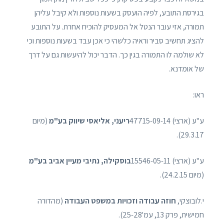
בגירסת התובע, לפיה הועסק בשעות נוספות ולא קיבל עליהן
תמורה, אזי עובר הנטל אל המעסיק להוכיח אחרת. על התובע
להציג תחשיב סביר וראיה כלשהי כי אכן עבד בשעות נוספות וכי
לא שולמה לו התמורה בגין כך. הדבר יכול להיעשות גם על דרך
של אומדנא.
ראו:
ע"ע (ארצי) 47715-09-14
ריעני, אליאסי שיווק בע"מ
(מיום
29.3.17).
ע"ע (ארצי) 15546-05-11
בוסקילה, נתיבי מעיין אביב בע"מ
(מיום 24.2.15).
י.לובוצקי,
חוזה עבודה וזכויות במשפט העבודה
(מהדורה
חמישית, פרק 13, עמ'25-28).