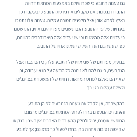
גם טענות התובע כי שכרו שולם באמצעות המחאות דחויות
התבררו כנכונות. אנו מקבלים את גירסת התובע כי בעקבות כך
נאלץ לפרוט אותן אצל חלפנים תמורת עמלות. טענות אלו נתמכו
בעדויות של עדי התובע. הגם ששניים מעדיו הינם אחיו, התרשמנו
כי עדויות אלה מהימנות וכי שני עדים אלה תיארו דברים כהוויתם,
כפי שעשה גם העד השלישי שאינו אחיו של התובע.
בנוסף, מעדותם של שני אחיו של התובע עלה, כי הם עבדו אצל
הנתבעים, כי גם להם לא ניתנה כל הודעה על תנאי עבודה, וכן
שאף הם נאלצו לפרוט המחאות דחויות של המשכורת בצ'יינג'ים
ולשלם עמלות בגין כך.
בהקשר זה, אין לקבל את טענות הנתבעים לפיהן התובע
והעובדים הנוספים בחרו לפרוט המחאות בצ'יינג'ים מרצונם
החופשי. אומנם, יכול ולחלק מהעובדים האחרים אין חשבון בנק או
שקיימות נסיבות אחרות בהן בחרו לפעול כך מרצונם; אך לתובע