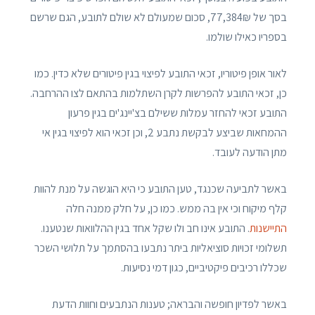
בסך של 77,384₪, סכום שמעולם לא שולם לתובע, הגם שרשם
בספריו כאילו שולמו.
לאור אופן פיטוריו, זכאי התובע לפיצוי בגין פיטורים שלא כדין. כמו
כן, זכאי התובע להפרשות לקרן השתלמות בהתאם לצו ההרחבה.
התובע זכאי להחזר עמלות ששילם בצ'יינג'ים בגין פרעון
ההמחאות שביצע לבקשת נתבע 2, וכן זכאי הוא לפיצוי בגין אי
מתן הודעה לעובד.
באשר לתביעה שכנגד, טען התובע כי היא הוגשה על מנת להוות
קלף מיקוח וכי אין בה ממש. כמו כן, על חלק ממנה חלה
התיישנות
. התובע אינו חב ולו שקל אחד בגין ההלוואות שנטענו.
תשלומי זכויות סוציאליות ביתר נתבעו בהסתמך על תלושי השכר
שכללו רכיבים פיקטיביים, כגון דמי נסיעות.
באשר לפדיון חופשה והבראה; טענות הנתבעים וחוות הדעת