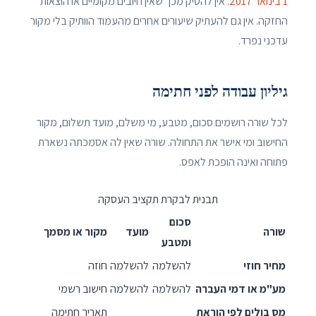
1 בינואר 2017
. אין להסיק מכך שאין חיובים מקומיים או הוצאות
החזקה. אין גם להעתיק שיעורים אחרים מהעמוד הוותיק בלי מקור
עדכני נפרד.
גיליון עבודה לפני חתימה
לכל שורה רושמים סכום, מטבע, מי משלם, מועד תשלום, מקור
החישוב ומי אישר את התחולה. שורה שאין לה אסמכתה נשארת
פתוחה ואינה הופכת לאפס.
תבנית לבקרת תקציב העסקה
סכום
שורה
מועד
מקור או מסמך
ומטבע
מחיר חוזי
להשלמה
להשלמה
חוזה
מע"מ או דמי העברה
להשלמה
להשלמה
חישוב רשמי
מס בולים לפי הוראת
תאריך חתימה