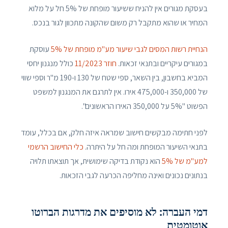
בעסקת מגורים אין להניח ששיעור מופחת של 5% חל על מלוא
המחיר או שהוא מתקבל רק משום שהקונה מתכוון לגור בנכס.
הנחיית רשות המסים לגבי שיעור מע"מ מופחת של 5%
עוסקת
במגורים עיקריים ובתנאי זכאות.
חוזר 11/2023
כולל מנגנון יחסי
המביא בחשבון, בין השאר, ספי שטח של 130 ו-190 מ"ר וספי שווי
של 350,000 ו-475,000 אירו. אין לתרגם את המנגנון למשפט
הפשוט "5% על 350,000 האירו הראשונים".
לפני חתימה מבקשים חישוב שמראה איזה חלק, אם בכלל, עומד
בתנאי השיעור המופחת ומה חל על היתרה.
כלי החישוב הרשמי
למע"מ של 5%
הוא נקודת בדיקה שימושית, אך תוצאתו תלויה
בנתונים נכונים ואינה מחליפה הכרעה לגבי הזכאות.
דמי העברה: לא מוסיפים את מדרגות הברוטו
אוטומטית