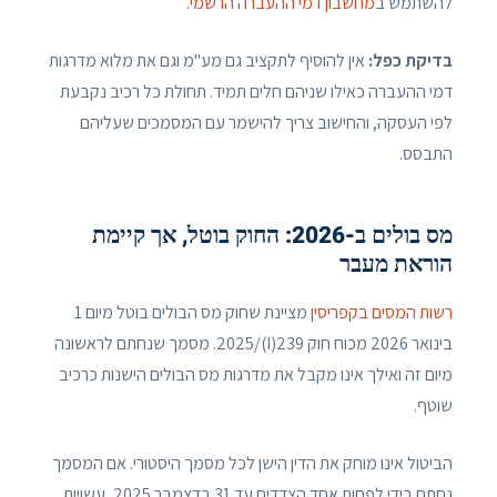
להשתמש ב
מחשבון דמי ההעברה הרשמי
.
בדיקת כפל:
אין להוסיף לתקציב גם מע"מ וגם את מלוא מדרגות
דמי ההעברה כאילו שניהם חלים תמיד. תחולת כל רכיב נקבעת
לפי העסקה, והחישוב צריך להישמר עם המסמכים שעליהם
התבסס.
מס בולים ב-2026: החוק בוטל, אך קיימת
הוראת מעבר
רשות המסים בקפריסין
מציינת שחוק מס הבולים בוטל מיום 1
בינואר 2026 מכוח חוק 239(I)/2025. מסמך שנחתם לראשונה
מיום זה ואילך אינו מקבל את מדרגות מס הבולים הישנות כרכיב
שוטף.
הביטול אינו מוחק את הדין הישן לכל מסמך היסטורי. אם המסמך
נחתם בידי לפחות אחד הצדדים עד 31 בדצמבר 2025, עשויות