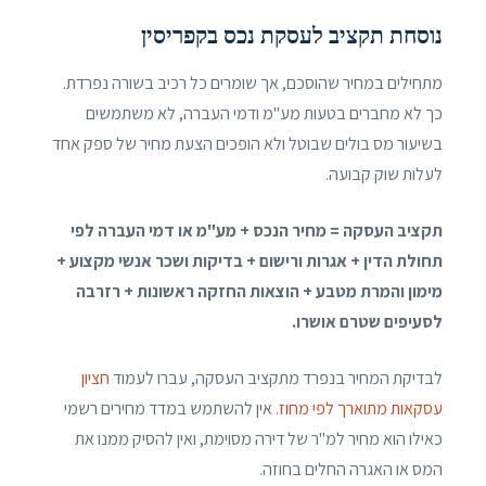
נוסחת תקציב לעסקת נכס בקפריסין
מתחילים במחיר שהוסכם, אך שומרים כל רכיב בשורה נפרדת.
כך לא מחברים בטעות מע"מ ודמי העברה, לא משתמשים
בשיעור מס בולים שבוטל ולא הופכים הצעת מחיר של ספק אחד
לעלות שוק קבועה.
תקציב העסקה = מחיר הנכס + מע"מ או דמי העברה לפי
תחולת הדין + אגרות ורישום + בדיקות ושכר אנשי מקצוע +
מימון והמרת מטבע + הוצאות החזקה ראשונות + רזרבה
לסעיפים שטרם אושרו.
לבדיקת המחיר בנפרד מתקציב העסקה, עברו לעמוד
חציון
עסקאות מתוארך לפי מחוז
. אין להשתמש במדד מחירים רשמי
כאילו הוא מחיר למ"ר של דירה מסוימת, ואין להסיק ממנו את
המס או האגרה החלים בחוזה.