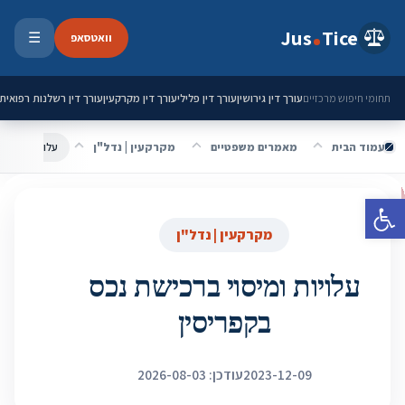
ילוג לתוכן
Jus
Tice
וואטסאפ
☰
פתיחת 
עורך דין גירושין
עורך דין פלילי
עורך דין מקרקעין
עורך דין רשלנות רפואית
תחומי חיפוש מרכזיים
עמוד הבית
מאמרים משפטיים
מקרקעין | נדל"ן
עלויות ומיסוי
פתח סרגל נגישות
מקרקעין | נדל"ן
עלויות ומיסוי ברכישת נכס
בקפריסין
2023-12-09
עודכן: 2026-08-03