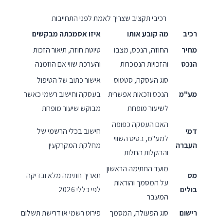
רכיבי תקציב שצריך לאמת לפני התחייבות
רכיב
מה קובע אותו
איזו אסמכתה מבקשים
מחיר
החוזה, הנכס, מצבו
טיוטת חוזה, תיאור הזכות
הנכס
והזכויות הנמכרות
והערכת שווי אם הוזמנה
סוג העסקה, סטטוס
אישור כתוב של הטיפול
מע"מ
הנכס וזכאות אפשרית
בעסקה וחישוב רשמי כאשר
לשיעור מופחת
מבוקש שיעור מופחת
האם העסקה כפופה
דמי
חישוב בכלי הרשמי של
למע"מ, בסיס השווי
העברה
מחלקת המקרקעין
וההקלות החלות
מועד החתימה הראשון
מס
תאריך חתימה מלא ובדיקה
על המסמך והוראות
בולים
לפי כללי 2026
המעבר
רישום
סוג הפעולה, המסמך
פירוט רשמי או דרישת תשלום