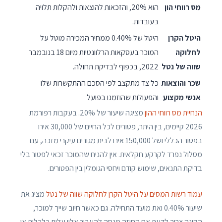
מס רווחי הון
הוא 20%, והזכאות להוצאות ולהקלות תלויה
בעובדות.
היטל הקרן
היטל של 0.40% ממחיר המכירה מוטל על
לחלוקה
המוכר בעסקאות הרלוונטיות מיום 18 בנובמבר
שווה של נטל
2022, בכפוף לבדיקת תחולה.
שכר והוצאות
כל צד מתקצב לפי הסכם ההתקשרות שלו
אנשי מקצוע
והפעולות שהוזמנו בפועל
הנחיית מס רווחי ההון
מציגה שיעור של 20%. בעקבות רפורמת
2026 קיימים, בין היתר, פטורים לכל החיים של 30,000 אירו
בפטור הכללי ושל 150,000 אירו לבית מגורים עיקרי מזכה, עם
מסלול נפרד לקרקע חקלאית. אין להניח שהמוכר זכאי לפטור בלי
בדיקת התנאים, שימוש קודם ויחסי הגומלין בין הפטורים.
עמוד רשות המסים על היטל הקרן לחלוקה שווה של נטל
מציג את
שיעור 0.40% ואת מועד התחילה. גם כאשר חיוב שייך למוכר,
הקונה צריך לדעת אם החוזה מנסה להעביר אליו עלות כלכלית או