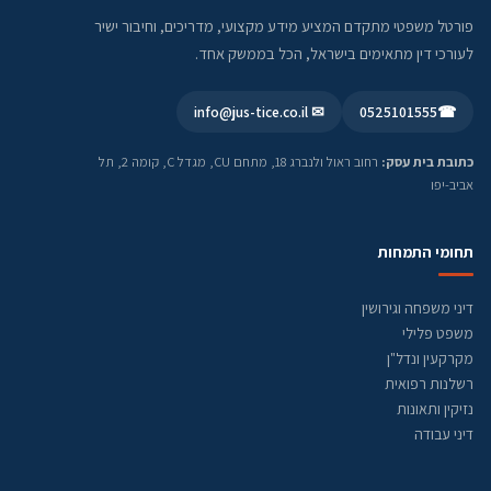
פורטל משפטי מתקדם המציע מידע מקצועי, מדריכים, וחיבור ישיר
לעורכי דין מתאימים בישראל, הכל בממשק אחד.
✉ info@jus-tice.co.il
0525101555
☎
כתובת בית עסק:
רחוב ראול ולנברג 18, מתחם CU, מגדל C, קומה 2, תל
אביב-יפו
תחומי התמחות
דיני משפחה וגירושין
משפט פלילי
מקרקעין ונדל"ן
רשלנות רפואית
נזיקין ותאונות
דיני עבודה