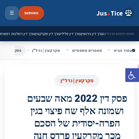
ילוג לתוכן
Jus
Tice
וואטסאפ
☰
פתיחת 
עורך דין גירושין
עורך דין פלילי
עורך דין מקרקעין
עורך דין רשלנות רפואית
תחומי חיפוש מרכזיים
עמוד הבית
מאמרים משפטיים
מקרקעין | נדל"ן
פתח סרגל נגישות
מקרקעין | נדל"ן
פסק דין 2022 מאה שבעים
ושמונה אלף שח פיצוי בגין
הפרה-יסודית של הסכם
מכר מקרקעין פרדס חנה