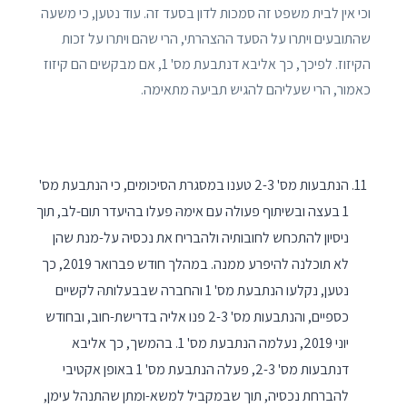
וכי אין לבית משפט זה סמכות לדון בסעד זה. עוד נטען, כי משעה
שהתובעים ויתרו על הסעד ההצהרתי, הרי שהם ויתרו על זכות
הקיזוז. לפיכך, כך אליבא דנתבעת מס' 1, אם מבקשים הם קיזוז
כאמור, הרי שעליהם להגיש תביעה מתאימה.
הנתבעות מס' 2-3 טענו במסגרת הסיכומים, כי הנתבעת מס'
1 בעצה ובשיתוף פעולה עם אימהּ פעלו בהיעדר תום-לב, תוך
ניסיון להתכחש לחובותיה ולהבריח את נכסיה על-מנת שהן
לא תוכלנה להיפרע ממנה. במהלך חודש פברואר 2019, כך
נטען, נקלעו הנתבעת מס' 1 והחברה שבבעלותהּ לקשיים
כספיים, והנתבעות מס' 2-3 פנו אליה בדרישת-חוב, ובחודש
יוני 2019, נעלמה הנתבעת מס' 1. בהמשך, כך אליבא
דנתבעות מס' 2-3, פעלה הנתבעת מס' 1 באופן אקטיבי
להברחת נכסיה, תוך שבמקביל למשא-ומתן שהתנהל עימן,