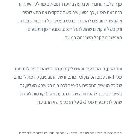
מן השלב הטרום חוזי, נגועה בהיעדר תום-לב מוחלט. הייתה זו
הנתבעת מס' 1, כך נטען, שביקשה להקדים את התשלומים
ולאפשר לתובעים להתגורר בנכס בעטים של החובות שצברה,
ורק בשל עיקולים שהוטלו על הנכס, נמנעה מן התובעים
האפשרות לקבל משכנתה במועד.
עוד נטען, כי התובעים זכאים לקזז מן החוב שהם חבים לנתבעת
מס' 1 את סכום הפיצוי, וכי זכותם זו של התובעים, קודמת לזכותם
של כל הנושים הנוספים על-פי הלכת בית המשפט העליון, גם
בשים-לב לכך שהפרותיה של הנתבעת מס' 1 קודמות לעיקול
שהטילו נתבעות מס' 2-3 על הנכס מושא התביעה.
במסגרת סיכומי התשובה, הדגישו התובעים, כי זכותם לקבלת