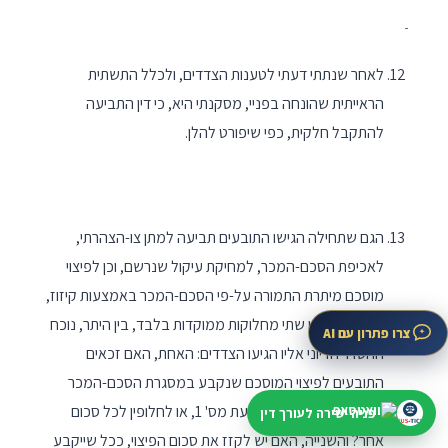
לאחר שנתתי דעתי לטענות הצדדים, ולכלל התשתית
הראייתית שהונחה בפניי, מסקנתי היא, כי דין התביעה
להתקבל חלקית, כפי שיפורט להלן.
הגם שתחילה הגישו התובעים תביעה למתן צו-הצהרתי,
לאכיפת הסכם-המכר, למחיקת עיקול שנרשם, וכן לפיצוי
מוסכם מיתרת התמורה על-פי הסכם-המכר באמצעות קיזוז,
נותרו בענייננו שתי מחלוקות ממוקדות בלבד, בין היתר, נוכח
צרו פתרון עם AI
ההסדר הדיוני אליו הגיעו הצדדים: האחת, האם זכאים
התובעים לפיצוי המוסכם שנקבע במסגרת הסכם-המכר
שנחתם בינם לבין הנתבעת מס' 1, או לחלופין לכל סכום
פניה ישירה לעורך דין
אחר? והשנייה, האם יש לקזז את סכום הפיצוי, ככל שייקבע