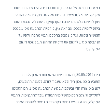
במועד החתימה על ההסכם, זכויות החכירה היו רשומות ברשות
מקרקעי ישראל, ובאישור הזכויות מטעמהּ צוין, כי הואיל והנכס
ניתן לרישום בלשכת רישום המקרקעין, הרשות לא תבצע רישום
ביחס לזכויות בנכס. עם זאת צוין, כי זכויות הנתבעת מס' 1 בנכס
חופשיות ונקיות, ועל כן נקבע בהסכם, תנאי מתלה, ולפיו על
הנתבעת מס' 1 לרשום את הזכויות המהוונות בלשכת רישום
המקרקעין.
ביום 30.05.2019, נרשם ברשם המשכונות משכון לטובת
התובעים כמשכון יחיד וללא שעבוד קודם. לטענת התובעים,
לפנים משורת הדין ובעקבות בקשת הנתבעת מס' 1, הם הסכימו
להקדים ולשלם חלק מתשלומי התמורה עובר להתקיימות התנאי
המתלה, וכפועל-יוצא נחתם בין הצדדים נספח להסכם-המכר.