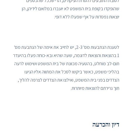
לטובת התובעים להסרת העיקולים, הרי שככל שהכספים
שהופקדו בקופת בית המשפט לא יועברו במלואם לידיהן, הן
יוצאות נפסדות על אף שפעלו ללא דופי.
לטענת הנתבעות מס' 2-3, יש לחייב את אימהּ של הנתבעת מס'
1 בהוצאות והוצאות לדוגמה, שעה שהיא ובא-כוחהּ פעלו בהיעדר
תום-לב מוחלט, בהטעיה מכוונת של בית המשפט ושימוש לרעה
בהליכי משפט, כאשר ביקשו לסכל את המתווה אליו הגיעו
הצדדים בפני בית המשפט, ואילצו את הצדדים לצרפהּ להליך,
תוך גרירתם להוצאות מיותרות.
דיון והכרעה