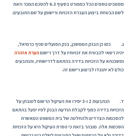
מסמכים נוספים הכל כמפורט בסעיף 6.3 להסכם המכר וזאת
לשם הבטחת ביצוע העברת הזכויות ורישומן על שם התובעים.
ג. כמו כן הבנק הממשכן, בנק הפועלים סניף כרמיאל,
יהיה רשאי להבטיח את זכויותיו על דרך רישום
הערת אזהרה
ומשכנתא על הזכויות בדירה בהתאם לדרישותיו, והנתבעים
כולם לא יתנגדו לביצוע רישום זה.
ד. הנתבעות 2 ו-3 יסירו את העיקול הרשום לטובתן על
הזכויות בדירה כפוף לקבלת הודעת הבנק לפיו יפעל בהתאם
להסכמות הצדדים ולהחלטה של בית המשפט המאשרת
הסכמות אלה. מובהר בזאת כי הסרת העיקול היא על הזכויות
בדירה ולא על הכספים שעל התובעים לשלם בגין רכישת