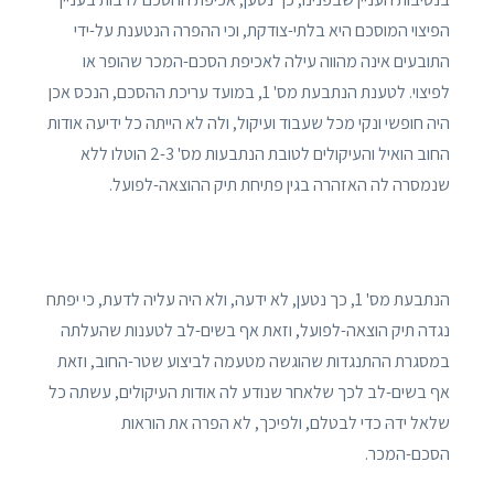
הפיצוי המוסכם היא בלתי-צודקת, וכי ההפרה הנטענת על-ידי
התובעים אינה מהווה עילה לאכיפת הסכם-המכר שהופר או
לפיצוי. לטענת הנתבעת מס' 1, במועד עריכת ההסכם, הנכס אכן
היה חופשי ונקי מכל שעבוד ועיקול, ולה לא הייתה כל ידיעה אודות
החוב הואיל והעיקולים לטובת הנתבעות מס' 2-3 הוטלו ללא
שנמסרה לה האזהרה בגין פתיחת תיק ההוצאה-לפועל.
הנתבעת מס' 1, כך נטען, לא ידעה, ולא היה עליה לדעת, כי יפתח
נגדה תיק הוצאה-לפועל, וזאת אף בשים-לב לטענות שהעלתה
במסגרת ההתנגדות שהוגשה מטעמה לביצוע שטר-החוב, וזאת
אף בשים-לב לכך שלאחר שנודע לה אודות העיקולים, עשתה כל
שלאל ידהּ כדי לבטלם, ולפיכך, לא הפרה את הוראות
הסכם-המכר.