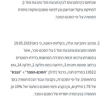
שנחתם בין התובעים לבין נתבעת מס' נתבעת מס' 1;
למחיקת עיקול שנרשם; וכן לפיצוי מוסכם שיקוזז מיתרת
התמורה על-פי הסכם-המכר.
מכתב-התביעה עלה, בקליפת-האגוז, כי ביום 19.05.2019
חתמו התובעים ונתבעת מס' 1 על הסכם-מכר, אשר
במסגרתו נרכשו זכויות החכירה המהוונות בדירת-המגורים
ברחוב סמטת חיננית 3, הידועה כתת-חלקה 1, חלקה 14, גוש
13922 בפרדס חנה, כרכור (להלן: "
הסכם-המכר
" ו- "
הנכס
"
בהתאמה). על-פי הסכם זה, נקבעה עבור הנכס תמורה בסך
של 1.78 מיליון ₪, וכן נקבע פיצוי מוסכם בשיעור של 10% מן
התמורה בגין הפרה-יסודית של הסכם-המכר.