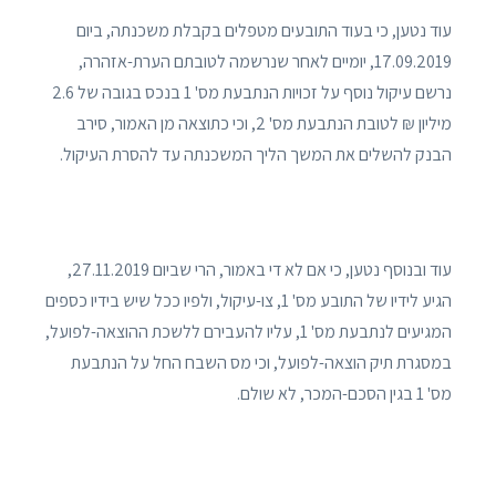
עוד נטען, כי בעוד התובעים מטפלים בקבלת משכנתה, ביום
17.09.2019, יומיים לאחר שנרשמה לטובתם הערת-אזהרה,
נרשם עיקול נוסף על זכויות הנתבעת מס' 1 בנכס בגובה של 2.6
מיליון ₪ לטובת הנתבעת מס' 2, וכי כתוצאה מן האמור, סירב
הבנק להשלים את המשך הליך המשכנתה עד להסרת העיקול.
עוד ובנוסף נטען, כי אם לא די באמור, הרי שביום 27.11.2019,
הגיע לידיו של התובע מס' 1, צו-עיקול, ולפיו ככל שיש בידיו כספים
המגיעים לנתבעת מס' 1, עליו להעבירם ללשכת ההוצאה-לפועל,
במסגרת תיק הוצאה-לפועל, וכי מס השבח החל על הנתבעת
מס' 1 בגין הסכם-המכר, לא שולם.