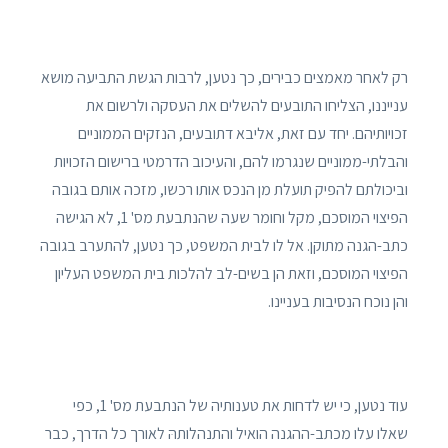
רק לאחר מאמצים כבירים, כך נטען, לרבות הגשת התביעה מושא
ענייננו, הצליחו התובעים להשלים את העסקה ולרשום את
זכויותיהם. יחד עם זאת, אליבא דתובעים, הנזקים הממוניים
והבלתי-ממוניים שנגרמו להם, והעיכוב הדרמטי ברישום הזכויות
וביכולתם להפיק תועלת מן הנכס אותו רכשו, מזכה אותם בגובה
הפיצוי המוסכם, מקל וחומר שעה שהנתבעת מס' 1, לא הגישה
כתב-הגנה מתוקן. אל לו לבית המשפט, כך נטען, להתערב בגובה
הפיצוי המוסכם, וזאת הן בשים-לב להלכות בית המשפט העליון
והן נוכח הנסיבות בעניינו.
עוד נטען, כי יש לדחות את טענותיה של הנתבעת מס' 1, כפי
שאלו עלו מכתב-ההגנה הואיל והתנהלותהּ לאורך כל הדרך, כבר