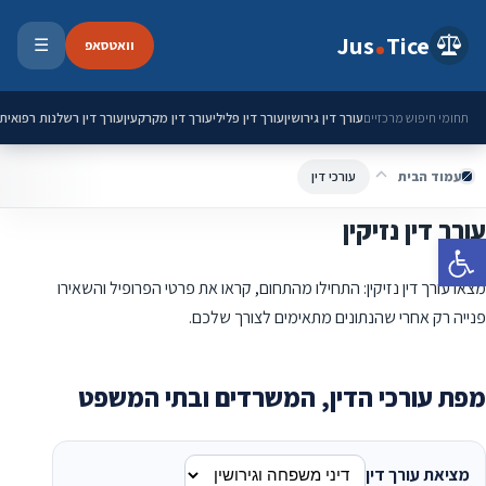
ילוג לתוכן
Jus
Tice
וואטסאפ
☰
פתיחת 
עורך דין גירושין
עורך דין פלילי
עורך דין מקרקעין
עורך דין רשלנות רפואית
תחומי חיפוש מרכזיים
עמוד הבית
עורכי דין
עורך דין נזיקין
פתח סרגל נגישות
מצאו עורך דין נזיקין: התחילו מהתחום, קראו את פרטי הפרופיל והשאירו
פנייה רק אחרי שהנתונים מתאימים לצורך שלכם.
מפת עורכי הדין, המשרדים ובתי המשפט
מציאת עורך דין