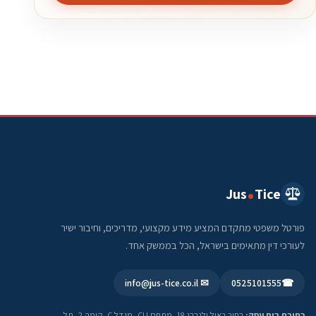
Jus
Tice
פורטל משפטי מתקדם המציע מידע מקצועי, מדריכים, וחיבור ישיר
לעורכי דין מתאימים בישראל, הכל בממשק אחד.
✉ info@jus-tice.co.il
0525101555
☎
כתובת בית עסק:
רחוב ראול ולנברג 18, מתחם CU, מגדל C, קומה 2, תל