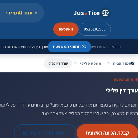
ילוג לתוכן
Jus
Tice
עוזר AI מיידי
0525101555
וואטסאפ
כל תחומי המשפט
▾
עורך דין פלילי
מחירון שכר טרחה
מ
תחומי חיפוש מרכזיים
עמוד הבית
משפט פלילי
עורך דין פלילי
תחום משפטי
עורך דין פלילי
זומנתם לחקירה, נעצרתם או קיבלתם כתב אישום? כך בוחרים עורך דין פלילי מומ
וזמינות למעצר, וכל שלבי ההליך הפלילי צעד אחר צעד.
קבלת הכוונה ראשונית
חיפוש עורכי דין בתחום