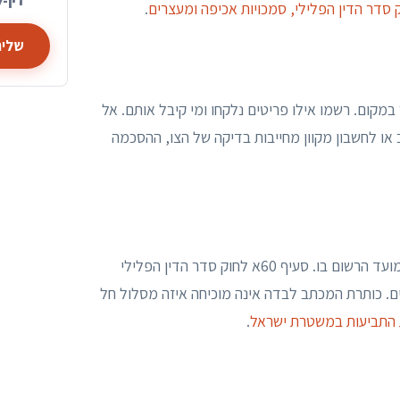
דין-ל
 סדר הדין הפלילי, סמכויות אכיפה ומעצרים
.
שליח
מקום. רשמו אילו פריטים נלקחו ומי קיבל אותם. אל
או לחשבון מקוון מחייבות בדיקה של הצו, ההסכמה
שמרו את המכתב, המעטפה ואישור המסירה. בדקו מי שלח אותו ומהו המועד הרשום בו. סעיף 60א לחוק סדר הדין הפלילי
ים. כותרת המכתב לבדה אינה מוכיחה איזה מסלול חל
 התביעות במשטרת ישראל
.