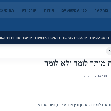
צור קשר
כלי AI משפטיים
אודות
עורכי דין
תחומי מ
 דין מקרקעין
עורך דין רשלנות רפואית
עורך דין נזיקין ותאונות
עורך דין תעבורה
עורך דין דיני עבוד
ר
 מותר לומר ולא לומר
חרונה:
2026-07-14
מנת לחקירה מרצון ובין אם נעצרת, חיוני שתדע