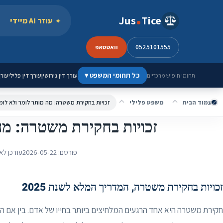
ילוג לתוכן
Jus
Tice
עוזר AI מיידי
0525101555
וואטסאפ
כל תחומי המשפט
▾
עורך דין גירושין
עורך דין פלילי
עורך
תחומי חיפוש מרכזיים
עמוד הבית
משפט פלילי
זכויות בחקירת משטרה: מה מותר לומר ולא לומ
זכויות בחקירת משטרה: מה
פורסם:
2026-05-22
עודכן לא
זכויות בחקירת משטרה, המדריך המלא לשנת 2025
חקירת משטרה היא אחד הרגעים המלחיצים ביותר בחייו של אדם. בין אם הוז