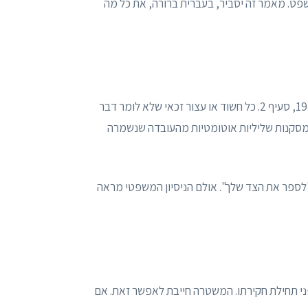
שפט. מאמר זה יסביר, בעברית ברורה, את כל מה
הזכות לשתיקה מעוגנת בחוק סדר הדין הפלילי (נוסח משולב), תשמ"ב-1982, סעיף 2. כל חשוד או עצור זכאי שלא לומר דבר
מסקנות שליליות אוטומטיות מהעובדה שנשמרה
"לספר את הצד שלך". אולם הניסיון המשפטי מראה
 דין לפני תחילת חקירתו. המשטרה חייבת לאפשר זאת. אם