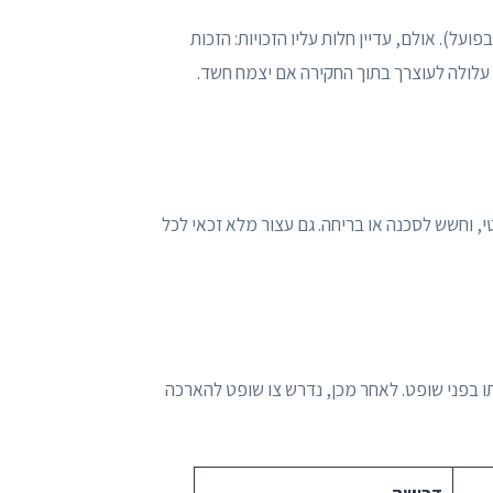
על). אולם, עדיין חלות עליו הזכויות: הזכות
 עלולה לעוצרך בתוך החקירה אם יצמח חשד.
טי, וחשש לסכנה או בריחה. גם עצור מלא זכאי לכל
ם ל-24 שעות ראשונות ללא הבאתו בפני שופט. לאחר מכן, נדרש צו שופט להארכה