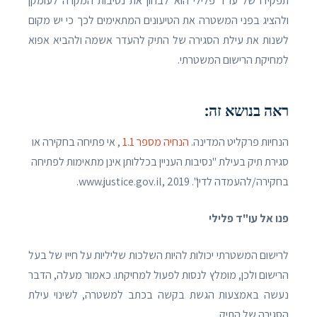
תפקידו של עו"ד פלילי הוא לבחון את נסיבות המקרה לעומקן
ולהציג בפני המשטרה את הטיעונים המתאימים לכך כי יש מקום
לשנות את עילת הסגירה של התיק להעדר אשמה ולהביא אפוא
למחיקת הרישום המשטרתי.
ראה בנושא זה:
הנחיות פרקליט המדינה.
הנחיה מספר 1.1
, אי פתיחה בחקירה או
סגירת תיק בעילת "נסיבות העניין בכללותן אינן מתאימות לפתיחה
בחקירה/להעמדה לדין". www.justice.gov.il, 2019.
פנו אל עו"ד פלילי
לרישום המשטרתי יכולות להיות השלכות שליליות על חייו של בעל
הרישום ולכן, מומלץ לנסות לפעול למחיקתו. כאמור מעלה, הדבר
נעשה באמצעות הגשת בקשה בכתב למשטרה, לשינוי עילת
הסגירה של התיק.