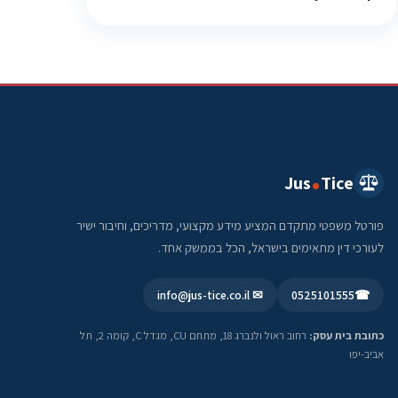
Jus
Tice
פורטל משפטי מתקדם המציע מידע מקצועי, מדריכים, וחיבור ישיר
לעורכי דין מתאימים בישראל, הכל בממשק אחד.
✉ info@jus-tice.co.il
0525101555
☎
כתובת בית עסק:
רחוב ראול ולנברג 18, מתחם CU, מגדל C, קומה 2, תל
אביב-יפו