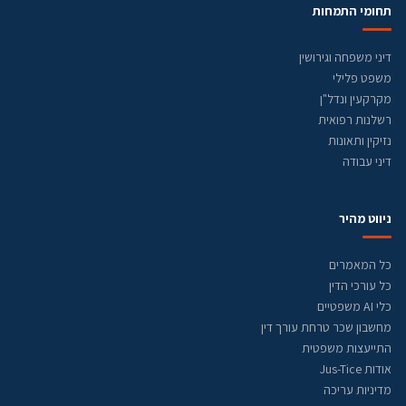
תחומי התמחות
דיני משפחה וגירושין
משפט פלילי
מקרקעין ונדל"ן
רשלנות רפואית
נזיקין ותאונות
דיני עבודה
ניווט מהיר
כל המאמרים
כל עורכי הדין
כלי AI משפטיים
מחשבון שכר טרחת עורך דין
התייעצות משפטית
אודות Jus-Tice
מדיניות עריכה