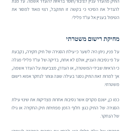
התיק מהעדר עניין לציבור/חוסר בראיות להעדר אשמה. על מנת
להגדיל את הסיכוי כי בקשה זו תתקבל, רצוי מאוד למסור את
הטיפול בעניין אל עו"ד פלילי.
מחיקת רישום משטרתי
על פניו, ניתן היה לשער כי עילת הסגירה של תיק חקירה, נקבעת
על פי נסיבות העניין, אולם לא אחת, בדיקה של עו"ד פלילי מגלה
כי הראיות שבידי המשטרה, או העדרן, מצביעות על העדר אשמה,
אך למרות זאת התיק נסגר בעילה שונה ונותר לנחקר אפוא רישום
משטרתי.
כמו כן, ישנם מקרים אשר נסיבות אחרות מצדיקות את שינוי עילת
הסגירה של התיק כגון: חלוף הזמן מפתיחת תיק החקירה או גילו
של הנחקר.