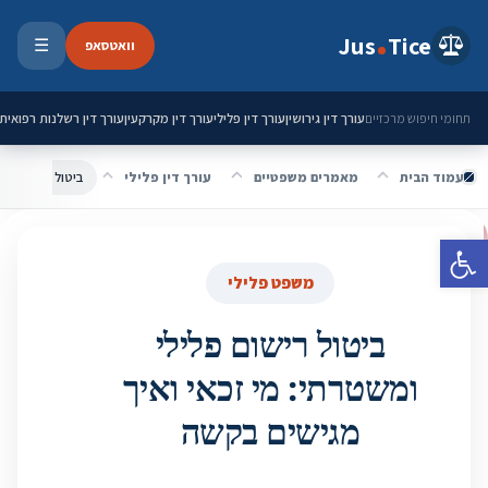
ילוג לתוכן
Jus
Tice
וואטסאפ
☰
פתיחת 
עורך דין גירושין
עורך דין פלילי
עורך דין מקרקעין
עורך דין רשלנות רפואית
תחומי חיפוש מרכזיים
עמוד הבית
מאמרים משפטיים
עורך דין פלילי
ביטול רישום פלי
פתח סרגל נגישות
משפט פלילי
ביטול רישום פלילי
ומשטרתי: מי זכאי ואיך
מגישים בקשה