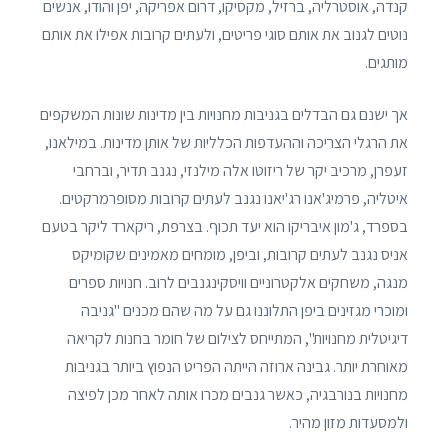
קנדה, אוסטרליה, ברזיל, מקסיקו, דרום אפריקה, יפן והודו, אנשים
נוטים לגנוב את אותם סוגי פריטים, ולעתים קרובות אפילו את אותם
מותגים.
אך ישנם גם הבדלים בגניבות מחנויות בין מדינות שונות המשקפים
את הרגלי הצריכה וההעדפות הכלליות של אותן מדינות. במילאנו,
זעפרן, מרכיב יקר של ריזוטו אלה מילנזי, נגנב תדיר, וברחבי
איטליה, פרמיג'אנו רג'יאנו נגנב לעתים קרובות מסופרמרקטים.
בספרד, ג'מון איבריקו הוא יעד תכוף. בצרפת, ריקארד ליקר בטעם
אניס נגנב לעתים קרובות, וביפן, מומחים מאמינים שקומיקס
מנגה, משחקים אלקטרוניים וויסקינגנבים לרוב. חנויות ספרים
ומוכרי מגזינים ביפן התלוננו גם על מה שהם מכנים "גניבה
דיגיטלית מחנויות", המתייחס לצילום של חומר בחנות לקריאה
מאוחרת יותר. גבינה ארוזה הייתה הפריט הנפוץ ביותר בגניבות
מחנויות בנורבגיה, כאשר גנבים מכרו אותה לאחר מכן לפיצה
ולמסעדות מזון מהיר.