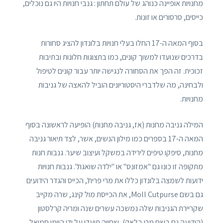
מחנויות אופיינה כנוהג של עולם תחתון : גנבי חנויות היו גם נוכלים,
כייסים, סרסורים או זונות.
בסוף המאה ה-17 החלו בעלי חנויות בלונדון להציג סחורות
בדרכים שנועדו למשוך קונים, כמו בתצוגות חלונות ובתיבות
זכוכית. זה הפך את הסחורה לנגישה יותר עבור קונים לטיפול
ולבחינה, מה שלדברי היסטוריונים הוביל להאצה של גניבות
מחנויות.
המילה גניבה מחנות (אז, גניבה מחנות) הופיעה לראשונה בסוף
המאה ה-17 בספרים כמו מילון הנשים, אשר, לצד תיאור גניבה
מחנות, סיפקו טיפים לירידה במשקל ועיצוב שיער. גנבות חנות
מתקופה זו כונו גם "אמזונס" או "ילדה שואגת". גנבות חנויות
ידועות לשמצה בלונדון כללו את מרי פרית', הכייס והגדר הידועים
גם בשם Moll Cutpurse, את הכייסת מול קינג, שרה מקייב
שקריירת הגניבות שלה נמשכה עשרים שנה ומריה קרלסטון
(הידועה גם בשם מרי בלאק), שחייה תועדו על ידי היומן סמואל.