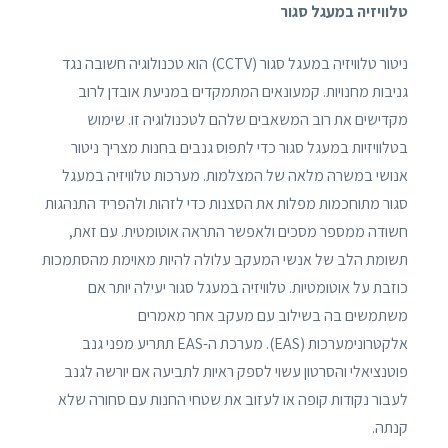
טלוויזיה במעגל סגור
ניטור טלוויזיה במעגל סגור (CCTV) הוא טכנולוגיה חשובה נגד
גניבות מחנויות. קמעונאים המתמקדים במניעת אובדן לרוב
מקדישים את רוב המשאבים שלהם לטכנולוגיה זו. שימוש
בטלוויזיות במעגל סגור כדי לתפוס גנבים בחנות מצריך ניטור
אנושי במשרה מלאה של המצלמות. מערכות טלוויזיה במעגל
סגור מתוחכמות מפלות את הסצנות כדי לזהות ולהפריד התנהגות
חשודה ממספר מסכים ולאפשר התראה אוטומטית. עם זאת,
תשומת הלב של אנשי המעקב עלולה להיות מאוימת מהסתמכות
כוזבת על אוטומטיות. טלוויזיה במעגל סגור יעילה יותר אם
משתמשים בה בשילוב עם מעקב אחר מאמרים
אלקטרונימערכות (EAS). מערכת ה-EAS תתריע מפני גנב
פוטנציאלי והסרטון עשוי לספק ראיות לתביעה אם יורשה לגנב
לעבור נקודות קופה או לעזוב את שטחי החנות עם סחורה שלא
קנתה.