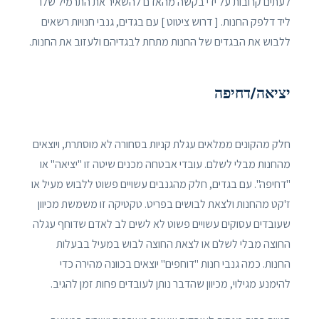
לעתים קרובות על ידי בקשה מהאדם להשאיר את התרמיל שלו
ליד דלפק החנות. [ דרוש ציטוט ] עם בגדים, גנבי חנויות רשאים
ללבוש את הבגדים של החנות מתחת לבגדיהם ולעזוב את החנות.
יציאה/דחיפה
חלק מהקונים ממלאים עגלת קניות בסחורה לא מוסתרת, ויוצאים
מהחנות מבלי לשלם. עובדי אבטחה מכנים שיטה זו "יציאה" או
"דחיפה". עם בגדים, חלק מהגנבים עשויים פשוט ללבוש מעיל או
ז'קט מהחנות ולצאת לבושים בפריט. טקטיקה זו משמשת מכיוון
שעובדים עסוקים עשויים פשוט לא לשים לב לאדם שדוחף עגלה
החוצה מבלי לשלם או לצאת החוצה לבוש במעיל בבעלות
החנות. כמה גנבי חנות "דוחפים" יוצאים בכוונה מהירה כדי
להימנע מגילוי, מכיוון שהדבר נותן לעובדים פחות זמן להגיב.