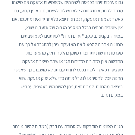
גם מערכות זיהוי בכניסה לשירותים שמשמיעות אזעקה אם מישהו
מנסה לקחת איתו סחורה ללא תשלום לשירותים. באופן קבוע, גם
כאשר נשמעת אזעקה, גנב חנות יוצא כלאחר יד ואינו מתעמת אם
אין שומרים נוכחים בגלל המספר הגבוה של אזעקות שווא,
במיוחד בקניונים, עקב "זיהום תגיות" לפיו תגים לא מושבתים
מחנויות אחרות להפעיל את האזעקה. ניתן להתגבר על כך עם
מערכות חדשות יותר וצוות מיומן כהלכה. חלק מהמערכות
החדשות אינן מזהירות מ"זיהום תג" או שהם מייצרים אזעקה
ספציפית כאשר לקוח נכנס לחנות עם תג לא מושבת, כך שאנשי
החנות יוכלו להסיר או לנטרל אותה כדי שלא יפיק אזעקת שווא
ביציאה מהחנות. למרות זאת,ניתן להשתמש בעטיפת עכביש
במקום תגים.
תגיות מסוימות מודבקות על סחורה עם דבק (במקום להיות מונחת
עליהן) הגנב יכול בקלות לגרד את התג בכיס. כיסויי Pedestal