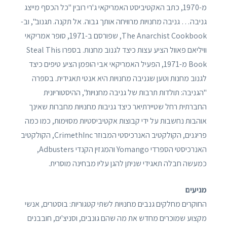
מ-1970, כתב האקטיביסט האמריקאי ג'רי רובין "כל הכסף מייצג
גניבה… גניבה מחנויות מרוויחה אותך גבוה. אל תקנה. תגנוב", וב-
The Anarchist Cookbook, שפורסם ב-1971, סופר אמריקאי
וויליאם פאוול הציע עצות כיצד לגנוב מחנות. בספרו Steal This
Book מ-1971, הפעיל האמריקאי אבי הופמן הציע טיפים כיצד
לגנוב מחנות וטען שגניבה מחנויות היא אנטי תאגידית. בספרה
"הגניבה: תולדות תרבות של גניבה מחנויות", ההיסטוריונית
החברתית רחל שטיירתיאר כיצד גניבות מחנויות מחברות שאינך
אוהבות נחשבות על ידי קבוצות אקטיביסטיות מסוימות, כמו כמה
פריגנים, הקולקטיב האנרכיסטי המבוזר CrimethInc, הקולקטיב
האנרכיסטי הספרדי Yomango והמגזין הקנדי Adbusters,
כמעשה חבלה תאגידי שניתן להגן עליו מבחינה מוסרית.
מניעים
החוקרים מחלקים גנבים מחנויות לשתי קטגוריות: בוסטרים, אנשי
מקצוע שמוכרים מחדש את מה שהם גונבים, וסניצ'ים, חובבנים