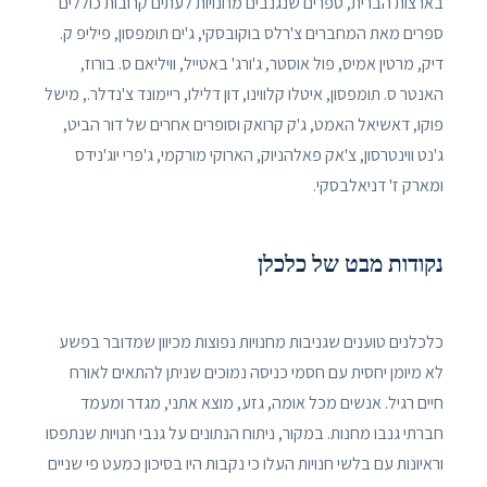
בארצות הברית, ספרים שנגנבים מחנויות לעתים קרובות כוללים
ספרים מאת המחברים צ'רלס בוקובסקי, ג'ים תומפסון, פיליפ ק.
דיק, מרטין אמיס, פול אוסטר, ג'ורג' באטייל, וויליאם ס. בורוז,
האנטר ס. תומפסון, איטלו קלווינו, דון דלילו, ריימונד צ'נדלר., מישל
פוקו, דאשיאל האמט, ג'ק קרואק וסופרים אחרים של דור הביט,
ג'נט ווינטרסון, צ'אק פאלהניוק, הארוקי מורקמי, ג'פרי יוג'נידס
ומארק ז' דניאלבסקי.
נקודות מבט של כלכלן
כלכלנים טוענים שגניבות מחנויות נפוצות מכיוון שמדובר בפשע
לא מיומן יחסית עם חסמי כניסה נמוכים שניתן להתאים לאורח
חיים רגיל. אנשים מכל אומה, גזע, מוצא אתני, מגדר ומעמד
חברתי גנבו מחנות. במקור, ניתוח הנתונים על גנבי חנויות שנתפסו
וראיונות עם בלשי חנויות העלו כי נקבות היו בסיכון כמעט פי שניים