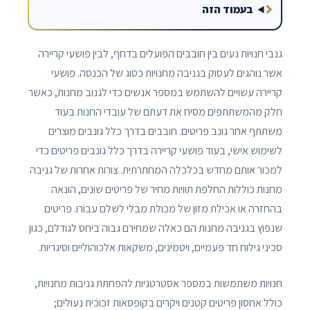
בעמוד הזה
גנבי חנויות נעים בין חובבים הפועלים בדחף, לבין פושעי קריירה
אשר נוהגים לעסוק בגניבה מחנויות כסוג של הכנסה. פושעי
קריירה עשויים להשתמש במספר אנשים כדי לגנוב מחנות, כאשר
חלק מהמשתתפים מסיח את דעתם של עובדי החנות בעוד
משתתף אחר גונב פריטים. חובבים בדרך כלל גונבים מוצרים
לשימוש אישי, בעוד פושעי קריירה בדרך כלל גונבים פריטים כדי
למכור אותם מחדש בכלכלה המחתרתית. צורות אחרות של גניבה
מחנות כוללות החלפת תוויות מחיר של פריטים שונים, הונאה
בהחזרה או אכילת מזון של מכולת מבלי לשלם עבורו. פריטים
שנפוץ בגניבה מחנות הם כאלה שמחירם גבוה ביחס לגודלם, כגון
סכיני גילוח חד פעמיים, ויטמינים, משקאות אלכוהוליים וסיגריות.
חנויות משתמשות במספר אסטרטגיות להפחתת גניבות מחנויות,
כולל אחסון פריטים קטנים ויקרים בקופסאות זכוכית נעולים;