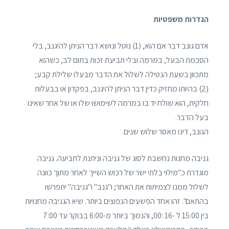
הגדרות משפטיות
אדם גונב דבר אם הוא, (1) נוטל ונושא דבר הניתן להיגנב, בלי
הסכמת הבעל, במרמה ובלי תביעת זכות בתום לב, כשהוא
מתכוון בשעת הנטילה לשלול את הדבר מבעלו שלילת קבע;
(2) בהיותו מחזיק כדין דבר הניתן להיגנב, בפקדון או בבעלות
חלקית, הוא שולח יד בו במרמה לשימושו שלו או של אחר שאינו
בעל הדבר.
הגונב, דינו מאסר שלוש שנים.
גניבה מחנות נחשבת לסוג של גניבה וניתנת לתביעה. גניבה
מוגדרת כ"מילוי בלתי ישר של רכוש השייך לאחר מתוך כוונה
לשלול ממנו לצמיתות את האחר; ו"גנב" ו"גניבה" יתפרשו
בהתאם". זהו אחד הפשעים הנפוצים ביותר. שיא הגניבה מחנויות
בין 15:00 ל -16 :00, והנמוך ביותר מ-6:00 בבוקר עד 7:00