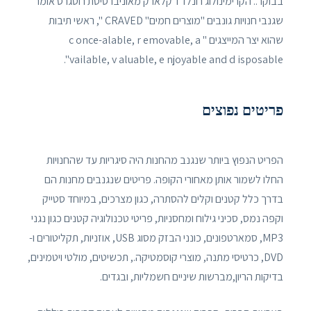
בבוקר.. הקרימינולוג רונלד ו' קלארק מאוניברסיטת רוטגרס אומר
שגנבי חנויות גונבים "מוצרים חמים" CRAVED ", ראשי תיבות
שהוא יצר המייצגים " c once-alable, r emovable, a
vailable, v aluable, e njoyable and d isposable".
פריטים נפוצים
הפריט הנפוץ ביותר שנגנב מהחנות היה סיגריות עד שהחנויות
החלו לשמור אותן מאחורי הקופה. פריטים שנגנבים מחנות הם
בדרך כלל קטנים וקלים להסתרה, כגון מצרכים, במיוחד סטייק
וקפה נמס, סכיני גילוח ומחסניות, פריטי טכנולוגיה קטנים כגון נגני
MP3, סמארטפונים, כונני הבזק מסוג USB, אוזניות, תקליטורים ו-
DVD, כרטיסי מתנה, מוצרי קוסמטיקה., תכשיטים, מולטי ויטמינים,
בדיקות הריון,מברשות שיניים חשמליות, ובגדים.