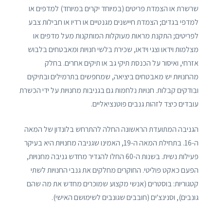
שרשרת או הצמדת פריטים (במיוחד יקרים במיוחד) למדפים או
למדפי בגדים; הצמדת חיישנים מגנטיים או רדיו או חבילות צבע
לפריטים; התקנת מראות מעוקלות המותקנות מעל מדפים או
מצלמות וידאו וצגי וידאו, שכירת בלשי חנויות ומאבטחים בלבוש
אזרחי, ואיסור על הכנסת תיקי גב או תיקים אחרים. בחלק
מהחנויות יש מאבטחים ביציאה, שמחפשים בתרמילים ובתיקים
ובודקים קבלות. חנויות נלחמות גם בגניבות מחנויות על ידי הכשרת
עובדים כיצד לזהות גנבים פוטנציאליים.
הגניבה המתועדת הראשונה החלה להתרחש בלונדון של המאה
ה-16. בתחילת המאה ה-19, האמינו שגניבה מחנויות היא בעיקר
פעילות נשית. בשנות ה-60 החלו להגדיר מחדש גניבה מחנויות,
הפעם כאקט פוליטי. החוקרים מחלקים את גנבי החנויות לשתי
קטגוריות: בוסטרים (אנשי מקצוע שמוכרים מחדש את מה שהם
גונבים), וסנינצ'ים (חובבים שגונבים לשימושם האישי).