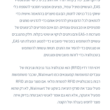
EAS, העשויים מויניל עמיד, מציעים אמצעי חסכוני להוספת כלי
שיווקי בכל כניסה לחנות; הם גם מיוצרים בהתאמה אישית כדי
להתאים לכל הדום וניתן להדפיס אותם כדי להדגיש מותגים
ספציפיים או מבצעים עונתיים. הם אינם מפריעים לביצועים של
מערכות ה-EAS והם ניתנים לניקוי או שינוי בקלות. חלק מהגנבים
עשויים להשתמש במכשירי משבש כדי למנוע הפעלת תגי EAS,
או מגנטים כדי להסיר את התגים. חנויות עשויות להשתמש
בטכנולוגיה כדי לזהות משבשים ומגנטים.
זיהוי תדר רדיו (RFID) הוא טכנולוגיה נגד גניבות וגניבות של
עובדים המשמשת קמעונאים כמו Walmart, שכבר משתמשות
רבות בטכנולוגיית RFID למטרות מלאי. אם מוצר עם תג RFID
פעיל עובר את סורקי היציאה בשקע של Walmart, לא רק שהוא
מפעיל אזעקה, אלא הוא גם אומר לאנשי האבטחה בדיוק איזה
מוצר לחפש בעגלה של הקונה.