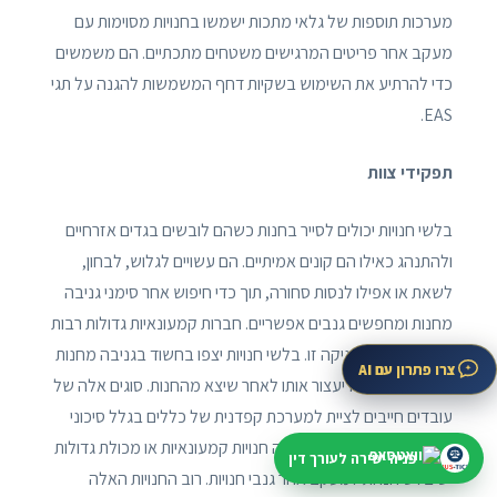
מערכות תוספות של גלאי מתכות ישמשו בחנויות מסוימות עם
מעקב אחר פריטים המרגישים משטחים מתכתיים. הם משמשים
כדי להרתיע את השימוש בשקיות דחף המשמשות להגנה על תגי
EAS.
תפקידי צוות
בלשי חנויות יכולים לסייר בחנות כשהם לובשים בגדים אזרחיים
ולהתנהג כאילו הם קונים אמיתיים. הם עשויים לגלוש, לבחון,
לשאת או אפילו לנסות סחורה, תוך כדי חיפוש אחר סימני גניבה
מחנות ומחפשים גנבים אפשריים. חברות קמעונאיות גדולות רבות
משתמשות בטכניקה זו. בלשי חנויות יצפו בחשוד בגניבה מחנות
צרו פתרון עם AI
מסתיר פריט, ואז יעצור אותו לאחר שיצא מהחנות. סוגים אלה של
עובדים חייבים לציית למערכת קפדנית של כללים בגלל סיכוני
אחריות גבוהים מאוד. להרבה חנויות קמעונאיות או מכולת גדולות
פניה ישירה לעורך דין
יש בלש חנויות למעקב אחר גנבי חנויות. רוב החנויות האלה