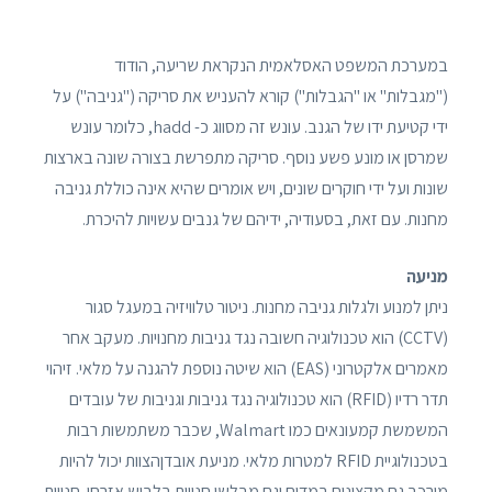
במערכת המשפט האסלאמית הנקראת שריעה, הודוד
("מגבלות" או "הגבלות") קורא להעניש את סריקה ("גניבה") על
ידי קטיעת ידו של הגנב. עונש זה מסווג כ- hadd, כלומר עונש
שמרסן או מונע פשע נוסף. סריקה מתפרשת בצורה שונה בארצות
שונות ועל ידי חוקרים שונים, ויש אומרים שהיא אינה כוללת גניבה
מחנות. עם זאת, בסעודיה, ידיהם של גנבים עשויות להיכרת.
מניעה
ניתן למנוע ולגלות גניבה מחנות. ניטור טלוויזיה במעגל סגור
(CCTV) הוא טכנולוגיה חשובה נגד גניבות מחנויות. מעקב אחר
מאמרים אלקטרוני (EAS) הוא שיטה נוספת להגנה על מלאי. זיהוי
תדר רדיו (RFID) הוא טכנולוגיה נגד גניבות וגניבות של עובדים
המשמשת קמעונאים כמו Walmart, שכבר משתמשות רבות
בטכנולוגיית RFID למטרות מלאי. מניעת אובדןהצוות יכול להיות
מורכב גם מקצינים במדים וגם מבלשי חנויות בלבוש אזרחי. חנויות