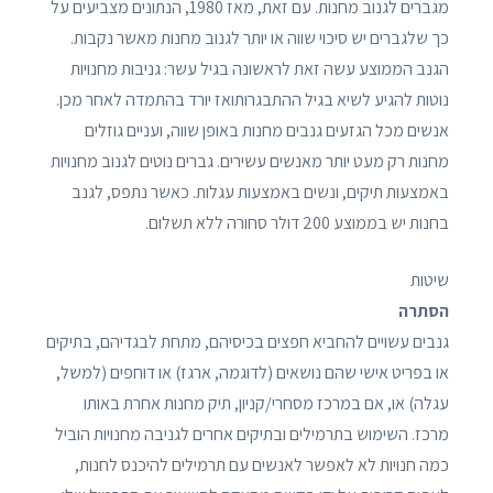
מגברים לגנוב מחנות. עם זאת, מאז 1980, הנתונים מצביעים על
כך שלגברים יש סיכוי שווה או יותר לגנוב מחנות מאשר נקבות.
הגנב הממוצע עשה זאת לראשונה בגיל עשר: גניבות מחנויות
נוטות להגיע לשיא בגיל ההתבגרותואז יורד בהתמדה לאחר מכן.
אנשים מכל הגזעים גנבים מחנות באופן שווה, ועניים גוזלים
מחנות רק מעט יותר מאנשים עשירים. גברים נוטים לגנוב מחנויות
באמצעות תיקים, ונשים באמצעות עגלות. כאשר נתפס, לגנב
בחנות יש בממוצע 200 דולר סחורה ללא תשלום.
שיטות
הסתרה
גנבים עשויים להחביא חפצים בכיסיהם, מתחת לבגדיהם, בתיקים
או בפריט אישי שהם נושאים (לדוגמה, ארגז) או דוחפים (למשל,
עגלה) או, אם במרכז מסחרי/קניון, תיק מחנות אחרת באותו
מרכז. השימוש בתרמילים ובתיקים אחרים לגניבה מחנויות הוביל
כמה חנויות לא לאפשר לאנשים עם תרמילים להיכנס לחנות,