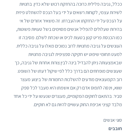
ככלל, גניבה פלילית כרוכה בהחזקת רכוש שלא כדין. בחנויות
לשירות עצמי, לקוחות רשאים על ידי בעל הנכס להשתלט פיזית
על הנכס על ידי החזקתו או העברתו. זה משאיר אזורים של אי
בהירות שעלולים להפליל אנשים מסוימים בשל טעויות פשוטות,
כמו הכנסת פריט קטן בטעות לכיס או שכחת לשלם. מסיבה זו
העונשים על גניבה מחנויות לרוב נמוכים מאלו על גניבה כללית.
למעט תחומי שיפוט יש חקיקה ספציפית לגניבה מחנויות
שבאמצעותה ניתן להבדיל בינה לבין צורות אחרות של גניבה, כך
שעונשים מופחתים הם בדרך כלל לפי שיקול דעתו של השופט.
רוב הקמעונאים מודעים להשלכות החמורות של ביצוע מעצר
שווא, וינסה לתפוס אדם רק אם אשמתו היא מעבר לכל ספק
סביר. בהתאם לחוקים המקומיים, מעצרים שנעשו על ידי כל אחד
מלבד קציני אכיפת החוק עשויים להיות גם לא חוקיים.
סוגי אנשים
חובבים