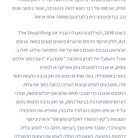
פפיס, שבסופו של דבר הוצא להורג בגין גניבה, ואשר במשך שנים
גנב בגדים ומצעי בית בלונדון עם שותפה אחת או יותר.
בשנת 1699, הפרלמנט האנגלי העביר את The Shoplifting
Act, חלק מהקוד הדמים שהעניש פשעים קטנים במוות. אנשים
שהורשעו בגניבת חפצים בשווי של יותר מחמישה שילינג ייתלו ב-
Tyburn Tree של לונדון (המכונה " טיבורן ג'יג ") עם המוני אלפים
צופים, או יועברו למושבות צפון אמריקה או למפרץ
בוטני.באוסטרליה. כמה סוחרים מצאו את חוק גניבת החנויות חמור
מדי, מושבעים לעתים קרובות העריכו בכוונה נמוך את עלות
החפצים שנגנבו כדי שגנבי חנויות שהורשעו יימלטו ממוות, ועורכי
דין רפורמיסטיים דגלו בביטול החוק, אך חוק גניבת החנויות נתמך
על ידי אנשים חזקים כמו לורד אלנבורו, שאפיינו את התחבורה
העונשית כ"קיץ המשודר לאקלים מתון יותר" והארכיבישוף
מקנטרברי, שסבר שיש צורך בענישה חזקה כדי למנוע עלייה
דרמטית בפשיעה. כשאנגליה החלה לאמץ את רעיונות ההשכלה