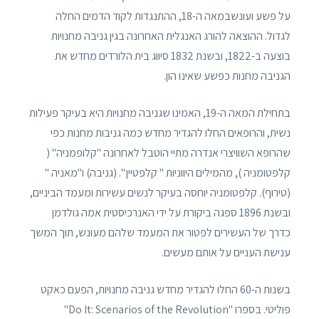
על פשע ועונשבמאה ה-18, ההתנגדות לקוד הדמים החלה
לגדול. ההוצאה להורג האנגלית האחרונה בגין גניבה מחנויות
בוצעה ב-1822, ובשנת 1832 סיווג בית הלורדים מחדש את
הגניבה מחנות כפשע שאינו הון.
בתחילת המאה ה-19, האמינו שגניבה מחנויות היא בעיקר פעילות
נשית, והרופאים החלו להגדיר מחדש כמה גניבות מחנות כפי
שהרופא השוויצרי אנדרה מתיי הוטבל לאחרונה "קלופמניה" (
קלפטומניה ), מהמילים היווניות " קלפטיין ". (גניבה) ו"מאניה "
(טירוף). קלפטומניה יוחסה בעיקר לנשים עשירות ומעמד הביניים,
ובשנת 1896 ספגה ביקורת על ידי האנרכיסטית אמה גולדמן
כדרך של העשירים לפטור את המעמד שלהם מעונש, תוך המשך
ענישת העניים על אותם מעשים.
בשנות ה-60 החלו להגדיר מחדש גניבה מחנויות, הפעם כאקט
פוליטי. בספרו "Do It: Scenarios of the Revolution"