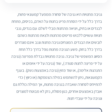
גניבה מחנויות היא גניבה של סחורה ממפעל קמעונאי פתוח,
בדרך כלל על ידי הסתרת פריט בחנות על האדם, בכיסים, מתחת
לבגדים או בתיק, ויציאה מהחנות מבלי לשלם. עם בגדים, גנבי
חנויות עשויים ללבוש פריטים מהחנות ולצאת מהחנות כשהם
לובשים את הבגדים. המונחים גניבה מחנות וגנב אינם מוגדרים
בדרך כלל בחוק. פשע הגניבה מחנות נופל בדרך כלל תחת
הסיווג המשפטי של גניבה. גניבה מחנויות נבדלת מפריצה (גניבה
על ידי פריצה לחנות סגורה ), שוד (גניבה על ידי איומים או
התנהגות אלימה), או שוד מזוין (גניבה באמצעות נשק). בענף
הקמעונאות, ניתן להשתמש במילה הצטמקות (או כיווץ ) כדי
להתייחס לסחורה שאבדה בגניבה מחנות, אך המילה כוללת גם
אובדן באמצעים אחרים, כגון פסולת, נזק לא מבוטח למוצרים
וגניבה על ידי עובדי חנות.