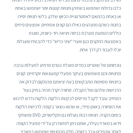
כלבו גדולות ישתמשו בשתיהן וחנויות קטנות יותר ישתמשו באחת
או באחת בהתאם לאסטרטגיית הכיווץ שלהן. בלשי חנויות יסיירו
בחנות כשהם מתנהגים כאילו הם קונים אמיתיים. אמצעים פיזיים
כוללים הטמעת מערכת כניסה ויציאה חד-כיוונית, מוגנת
באמצעות התקנים כגון שערי "שיני כריש" כדי להבטיח שעגלות
יוכלו לעבור רק דרך אחת.
נוכחותם של שוטרים במדים פועלת כגורם מרתיע לפעילות גניבה
מחנויות והם משמשים בעיקר מפעלי קמעונאות יוקרתיים. קונים
בחנויות מסוימות מתבקשים בעת יציאתם מהמקום לבדוק את
הרכישות שלהם מול הקבלה. סחורה יקרה תהיה בתיק נעול
המחייב עובד לקבל פריטים לבקשת הלקוח. הלקוח נדרש לרכוש
את הסחורה באופן מיידי, או שהוא נשאר בקופה לרכישת הלקוח
בסיום הקניה. חנויות רבות נועלות גם תקליטורים, DVD ומשחקי
וידאו במארזי נעילה, אותם ניתן לפתוח רק על ידי מפעיל הקופה
לאחר שהפריט עבר בקופה. חלק מהחנויות ישתמשו במארזי