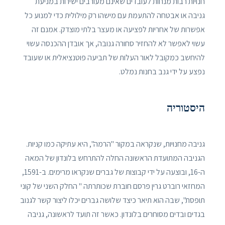
חנויות רבות מנחות לעובדים שאינם מעורבים ישירות במניעת
גניבה או אבטחה להתעמת עם מישהו רק מילולית כדי למנוע כל
אפשרות של אחריות לפציעה או מעצר בלתי מוצדק. אמנם זה
עשוי לאפשר לא להחזיר סחורה גנובה, אך אובדן ההכנסה עשוי
להיחשב כמקובל לאור העלות של תביעה פוטנציאלית או שעובד
נפצע על ידי גנב בחנות נמלט.
היסטוריה
גניבה מחנויות, שנקראה במקור "הרמה", היא עתיקה כמו קניות.
הגניבה המתועדת הראשונה החלה להתרחש בלונדון של המאה
ה-16, ובוצעה על ידי קבוצות של גברים שנקראו מרימים. ב-1591,
המחזאי רוברט גרין פרסם חוברת שכותרתה " החלק השני של קוני
תופסת", שבה הוא תיאר כיצד שלושה גברים יכלו ליצור קשר לגנוב
בגדים ובדים מסוחרים בלונדון. כאשר זה תועד לראשונה, גניבה