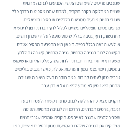
שגונבים פריטים לשימושם האישי. המניעים לגניבה מחנויות
שנויים במחלוקת בקרב חוקרים, למרות שהם מסכימים בדרך כלל
שגנבי חנויות מונעים ממניעים כלכליים או פסיכו-סוציאליים.
מניעים פסיכו-סוציאליים עשויים לכלול לחץ חברתי, רצון לריגוש או
התרגשות, דחף, גניבה בגלל שיפוט מועפל על ידי שכרון חושים,
או לעשות זאת בגלל כפייה. דיכאון היא ההפרעה הפסיכיאטרית
הקשורה לרוב בגניבה מחנויות. גניבה מחנויות קשורה גם ללחץ
משפחתי או זוגי, בידוד חברתי, ילדות קשה, אלכוהוליזם או שימוש
בסמים, דימוי עצמי נמוך והפרעות אכילה, כאשר גנבים בולימיים
גונבים מזון לעתים קרובות. כמה חוקרים העלו תיאוריה שגניבה
מחנות היא ניסיון לא מודע לפצות על אובדן עבר.
חוקרים מצאו כי ההחלטה לגנוב מחנות קשורה לעמדות בעד
גניבה, גורמים חברתיים, הזדמנויות לגניבה מחנויות ותפיסה
שסביר להניח שהגנב לא ייתפס. חוקרים אומרים שגנבי חנויות
מצדיקים את הגניבה שלהם באמצעות מגוון נרטיבים אישיים, כמו