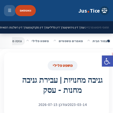
ילוג לתוכן
Jus
Tice
וואטסאפ
☰
פתיחת 
עורך דין גירושין
עורך דין פלילי
עורך דין מקרקעין
עורך דין רשלנות רפואית
תחומי חיפוש מרכזיים
עמוד הבית
מאמרים משפטיים
משפט פלילי
גניבה מחנויות | ע
פתח סרגל נגישות
משפט פלילי
גניבה מחנויות | עבירת גניבה
מחנות - עסק
2023-03-14
עודכן: 2026-07-15