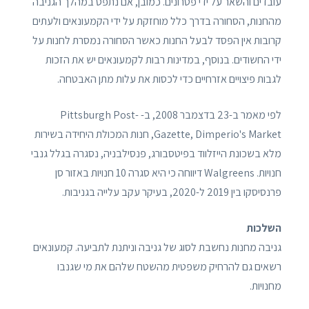
עובדים והשאר על ידי פטרונים. כמובן, אם נתפס במהלך הגניבה
מהחנות, הסחורה בדרך כלל מוחזקת על ידי הקמעונאים ולעתים
קרובות אין הפסד לבעל החנות כאשר הסחורה נמסרת לחנות על
ידי החשודים. בנוסף, במדינות רבות לקמעונאים יש את הזכות
לגבות פיצויים אזרחיים כדי לכסות את עלות מתן האבטחה.
לפי מאמר ב-23 בדצמבר 2008, ב- Pittsburgh Post-
Gazette, Dimperio's Market, חנות המכולת היחידה בשירות
מלא בשכונת הייזלווד בפיטסבורג, פנסילבניה, נסגרה בגלל גנבי
חנויות. Walgreens דיווחה כי היא סגרה 10 חנויות באזור סן
פרנסיסקו בין 2019 ל-2020, בעיקר עקב עלייה בגניבות.
השלכות
גניבה מחנות נחשבת לסוג של גניבה וניתנת לתביעה. קמעונאים
רשאים גם להרחיק משפטית מהשטח שלהם את מי שגנבו
מחנויות.