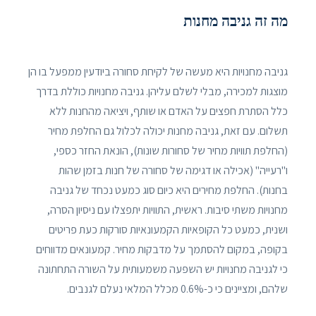
מה זה גניבה מחנות
גניבה מחנויות היא מעשה של לקיחת סחורה ביודעין ממפעל בו הן
מוצגות למכירה, מבלי לשלם עליהן. גניבה מחנויות כוללת בדרך
כלל הסתרת חפצים על האדם או שותף, ויציאה מהחנות ללא
תשלום. עם זאת, גניבה מחנות יכולה לכלול גם החלפת מחיר
(החלפת תוויות מחיר של סחורות שונות), הונאת החזר כספי,
ו"רעייה" (אכילה או דגימה של סחורה של חנות בזמן שהות
בחנות). החלפת מחירים היא כיום סוג כמעט נכחד של גניבה
מחנויות משתי סיבות. ראשית, התוויות יתפצלו עם ניסיון הסרה,
ושנית, כמעט כל הקופאיות הקמעונאיות סורקות כעת פריטים
בקופה, במקום להסתמך על מדבקות מחיר. קמעונאים מדווחים
כי לגניבה מחנויות יש השפעה משמעותית על השורה התחתונה
שלהם, ומציינים כי כ-0.6% מכלל המלאי נעלם לגנבים.