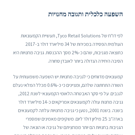
השפעה כלכלית ותגובה מחנויות
לפי דו"ח של Tyco Retail Solutions, תעשיית הקמעונאות
העולמית הפסידה במכירות של 34 מיליארד דולר ב-2017
כתוצאה מגניבות, שהם כ-2% מסך ההכנסות. גניבה מחנויות היא
הסיבה היחידה הגדולה ביותר לאובדן סחורה.
קמעונאים מדווחים כי לגניבה מחנויות יש השפעה משמעותית על
השורה התחתונה שלהם, ומציינים כי כ-0.6% מכלל המלאי נעלם
לגנבים. על פי סקר האבטחה הלאומי הקמעונאי לשנת 2012,
גניבה מחנות עולה לקמעונאים אמריקאים כ-14 מיליארד דולר
בשנה. בשנת 2001, נטען כי גניבה מחנויות עלתה לקמעונאים
בארה"ב 25 מיליון דולר ליום. משקיפים מאמינים שמספרי
הגניבות בחנויות הם יותר ממחציתם של גניבה או הונאה של