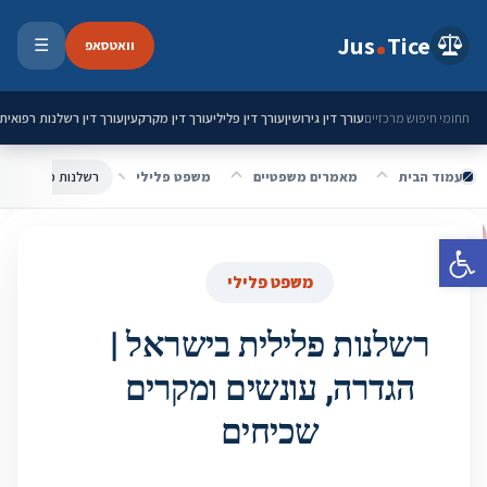
ילוג לתוכן
Jus
Tice
וואטסאפ
☰
פתיחת 
עורך דין גירושין
עורך דין פלילי
עורך דין מקרקעין
עורך דין רשלנות רפואית
תחומי חיפוש מרכזיים
עמוד הבית
מאמרים משפטיים
משפט פלילי
רשלנות פלילית ביש
פתח סרגל נגישות
משפט פלילי
רשלנות פלילית בישראל |
הגדרה, עונשים ומקרים
שכיחים