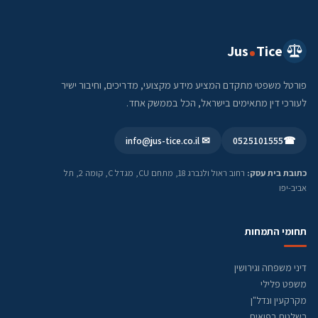
Jus
Tice
פורטל משפטי מתקדם המציע מידע מקצועי, מדריכים, וחיבור ישיר
לעורכי דין מתאימים בישראל, הכל בממשק אחד.
✉ info@jus-tice.co.il
0525101555
☎
כתובת בית עסק:
רחוב ראול ולנברג 18, מתחם CU, מגדל C, קומה 2, תל
אביב-יפו
תחומי התמחות
דיני משפחה וגירושין
משפט פלילי
מקרקעין ונדל"ן
רשלנות רפואית