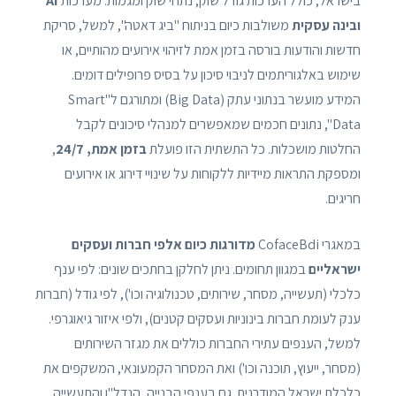
בישראל, כולל הערכות גודל שוק, נתחי שוק ומגמות. מערכות
AI
ובינה עסקית
משולבות כיום בניתוח "ביג דאטה", למשל, סריקת
חדשות והודעות בורסה בזמן אמת לזיהוי אירועים מהותיים, או
שימוש באלגוריתמים לניבוי סיכון על בסיס פרופילים דומים.
המידע מועשר בנתוני עתק (Big Data) ומתורגם ל"Smart
Data", נתונים חכמים שמאפשרים למנהלי סיכונים לקבל
החלטות מושכלות. כל התשתית הזו פועלת
בזמן אמת, 24/7
,
ומספקת התראות מיידיות ללקוחות על שינויי דירוג או אירועים
חריגים.
במאגרי CofaceBdi
מדורגות כיום אלפי חברות ועסקים
ישראליים
במגוון תחומים. ניתן לחלקן בחתכים שונים: לפי ענף
כלכלי (תעשייה, מסחר, שירותים, טכנולוגיה וכו'), לפי גודל (חברות
ענק לעומת חברות בינוניות ועסקים קטנים), ולפי איזור גיאוגרפי.
למשל, הענפים עתירי החברות כוללים את מגזר השירותים
(מסחר, ייעוץ, תוכנה וכו') ואת המסחר הקמעונאי, המשקפים את
כלכלת ישראל המודרנית. גם בענפי הבנייה, הנדל"ן והתעשייה