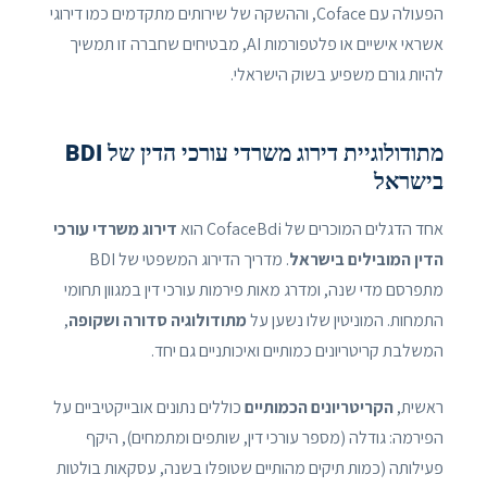
הפעולה עם Coface, וההשקה של שירותים מתקדמים כמו דירוגי
אשראי אישיים או פלטפורמות AI, מבטיחים שחברה זו תמשיך
להיות גורם משפיע בשוק הישראלי.
מתודולוגיית דירוג משרדי עורכי הדין של BDI
בישראל
אחד הדגלים המוכרים של CofaceBdi הוא
דירוג משרדי עורכי
הדין המובילים בישראל
. מדריך הדירוג המשפטי של BDI
מתפרסם מדי שנה, ומדרג מאות פירמות עורכי דין במגוון תחומי
התמחות. המוניטין שלו נשען על
מתודולוגיה סדורה ושקופה
,
המשלבת קריטריונים כמותיים ואיכותניים גם יחד.
ראשית,
הקריטריונים הכמותיים
כוללים נתונים אובייקטיביים על
הפירמה: גודלה (מספר עורכי דין, שותפים ומתמחים), היקף
פעילותה (כמות תיקים מהותיים שטופלו בשנה, עסקאות בולטות