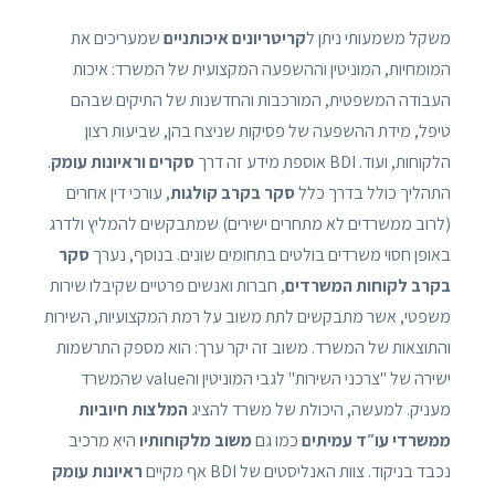
משקל משמעותי ניתן ל
קריטריונים איכותניים
שמעריכים את
המומחיות, המוניטין וההשפעה המקצועית של המשרד: איכות
העבודה המשפטית, המורכבות והחדשנות של התיקים שבהם
טיפל, מידת ההשפעה של פסיקות שניצח בהן, שביעות רצון
הלקוחות, ועוד. BDI אוספת מידע זה דרך
סקרים וראיונות עומק
.
התהליך כולל בדרך כלל
סקר בקרב קולגות
, עורכי דין אחרים
(לרוב ממשרדים לא מתחרים ישירים) שמתבקשים להמליץ ולדרג
באופן חסוי משרדים בולטים בתחומים שונים. בנוסף, נערך
סקר
בקרב לקוחות המשרדים
, חברות ואנשים פרטיים שקיבלו שירות
משפטי, אשר מתבקשים לתת משוב על רמת המקצועיות, השירות
והתוצאות של המשרד. משוב זה יקר ערך: הוא מספק התרשמות
ישירה של "צרכני השירות" לגבי המוניטין והvalue שהמשרד
מעניק. למעשה, היכולת של משרד להציג
המלצות חיוביות
ממשרדי עו״ד עמיתים
כמו גם
משוב מלקוחותיו
היא מרכיב
נכבד בניקוד. צוות האנליסטים של BDI אף מקיים
ראיונות עומק