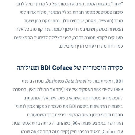
"ייגזרו" בקצוות המסך. המבוא הכמותי של כל מדריך כולל לרוב
סיכום סטטיסטי: מספר חברות בכלל המאגר, פילוח אחוזי לפי
מגזר (תעשייה, מסחר, שירותים וכו'), ונתוני מקרו כגון שיעור
הצמיחה במשק ושינוי במדדי סיכון לעומת שנה קודמת. כל אלה
מעניקים לקורא תמונה רחבה, לפני הצלילה לדירוגים הספציפיים
כמו דירוג משרדי עורכי הדין המובילים.
סקירה היסטורית של BDI Coface ופעילותה
BDI
, ראשי תיבות של
Business Data Israel
, נוסדה בשנת
1989 על-ידי איש העסקים איל ינאי (יחד עם תהילה ינאי), במטרה
לספק מידע עסקי ודירוגי אשראי בשוק הישראלי המתפתח.
בשנותיה הראשונות ביססה BDI את מעמדה כמקור אמין לנתוני
חברות ודירוגי סיכון בשוק המקומי. פריצת דרך משמעותית
התרחשה באמצע שנות ה-90, כשהחברה כרתה ברית אסטרטגית
עם Coface, תאגיד צרפתי ותיק (קיים מזה קרוב למאה שנה)