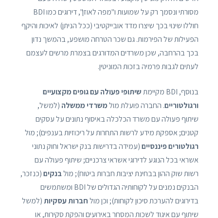
מסורתי ונסמך רק על שמועות ו"מפה לאוזן", דירוגים כמו BDI
חוללו שינוי בכך שיצרו מדד אובייקטיבי (ככל הניתן) לאיכות והיקף
הפעילות של הפירמות. גם שכר הטרחה מושפע, בהמשך נדון
בכך בהרחבה, שכן משרדים המדורגים בצמרת מרשים לעצמם
לעתים לגבות פרמיה בזכות המוניטין.
בנוסף, BDI מקיימת
שיתופי פעולה עם גופים מקצועיים
ורגולטוריים
. החברה פועלת מול
משרדי ממשלה
(למשל,
שיתוף פעולה עם משרד הכלכלה באיסוף נתונים על עסקים
קטנים; אספקת מידע לרשות התחרות על ריכוזיות בענפים); מול
רגולטורים פיננסיים
(עמידה בדרישות בנק ישראל וחוק נתוני
אשראי בכל הנוגע לדירוגי אשראי צרכניים; שיתוף פעולה עם
רשות שוק ההון בבחינת יציבות חברות ביטוח); מול
בנקים
(כנזכר,
הבנקים נמנים על לקוחותיה הגדולים של BDI ומשתמשים
בדירוגים להערכת סיכון לקוחות); וכן מול
חברות עסקיות
(למשל
שיתוף עם איגוד לשכות המסחר באירועים והפקת סקירות, או