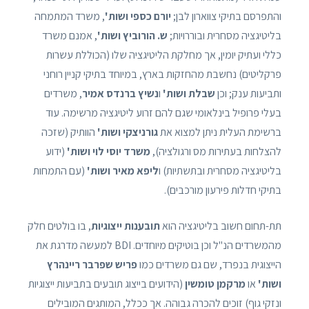
והתפרסם בתיקי צווארון לבן;
יורם כספי ושות'
, משרד המתמחה
בליטיגציה מסחרית ובוררויות;
ש. הורוביץ ושות'
, אמנם משרד
כללי ועתיק יומין, אך מחלקת הליטיגציה שלו (הכוללת עשרות
פרקליטים) נחשבת מהחזקות בארץ, במיוחד בתיקי קניין רוחני
ותביעות ענק; וכן
שבלת ושות'
ו
נשיץ ברנדס אמיר
, משרדים
בעלי פרופיל בינלאומי שגם להם זרוע ליטיגציה מרשימה. עוד
ברשימת העלית ניתן למצוא את
גורניצקי ושות'
הוותיק (שזכה
להצלחות בעתירות מס ורגולציה),
משרד יוסי לוי ושות'
(ידוע
בליטיגציה מסחרית ובתשתיות) ו
ליפא מאיר ושות'
(עם התמחות
בתיקי חדלות פירעון מורכבים).
תת-תחום חשוב בליטיגציה הוא
תובענות ייצוגיות
, בו בולטים חלק
מהמשרדים הנ"ל וכן בוטיקים מיוחדים. BDI למעשה מדרגת את
הייצוגית בנפרד, שם גם משרדים כמו
פריש שפרבר ריינהרץ
ושות'
או
מרקמן טומשין
(הידועים בייצוג תובעים בתביעות ייצוגיות
ונזקי גוף) זוכים להכרה גבוהה. אך ככלל, המותגים המובילים