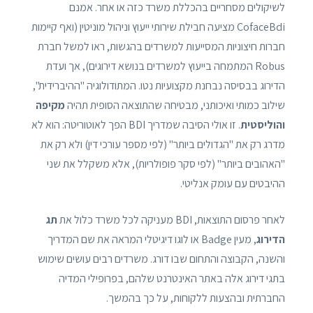
לשיקולים מסחריים בהכללת משרד כזה או אחר. אמנם
CofaceBdi מציעה חבילת שירותי ייעוץ וניהול מוניטין (ואף קיימות
חברות חיצוניות המסייעות למשרדים בהגשות, ראו למשל חברת
Robus המתמחה בייעוץ למשרדים בנושא דירוגים), אך ועדת
הדירוג בבסיסה נבחנת מקצועיות נטו. המתודולוגיה "ההיברידית",
שילוב כמותי ואיכותני, מבטיחה שהתוצאה הסופית תהיה
מקיפה
והוליסטית
. זו אולי הסיבה שמדריך BDI הפך לאוטוריטה: הוא לא
מדרג רק את "הגדולים ביותר" (לפי מספר עורכי דין) ולא רק את
"האהובים ביותר" (לפי סקר פופולריות), אלא משקלל את שני
ההיבטים עם עומק אנליטי.
לאחר פרסום התוצאות, BDI מעניקה לכל משרד כלול את
תג
הדירוג
, מעין Badge או לוגו דיגיטלי המראה את שם המדריך
והשנה, הקבוצה והתחום שבו דורג. משרדים רבים עושים שימוש
בתגי דירוג אלה באתר האינטרנט שלהם, בפרופילי המדיה
החברתית ובהצעות ללקוחות, על כך בהמשך.