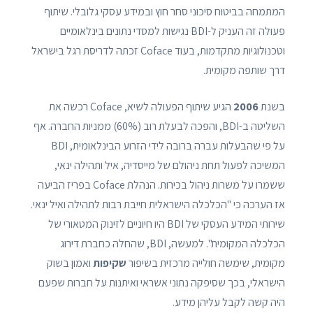
המתמחה בביטוח סיכוני סחר חוץ ובמידע עסקי גלובלי. שיתוף
פעולה זה העניק ל-BDI נגישות למסדי נתונים בינלאומיים
וטכנולוגיות מתקדמות, בעוד Coface זכתה לדריסת רגל בישראל
דרך שותפה מקומית.
בשנת
2006
הגיע שיתוף הפעולה לשיא, Coface רכשה את
השליטה ב-BDI, והפכה לבעלת רוב (60%) ממניות החברה. אף
על פי שהבעלות עברה ברובה לידי הזרוע הבינלאומית, BDI
המשיכה לפעול תחת ניהולם של מייסדיה, איל ותהילה ינאי,
ששמרו על משרות ניהול בכירות. הנהלת Coface בפריז הביעה
אז הערכה כי "הכלכלה הישראלית חייבת רבות לתהילה ואיל ינאי.
שירותי המידע העסקי של BDI היו חיוניים לזינוק המטאורי של
הכלכלה המקומית". למעשה, BDI, שהחלה כחברת דירוג
מקומית, שימשה חולייה מרכזית בשיפור
שקיפות
ואמון בשוק
הישראלי, בכך שסיפקה נתוני אשראי ואיתנות על חברות שפעם
היה קשה לקבל עליהן מידע.