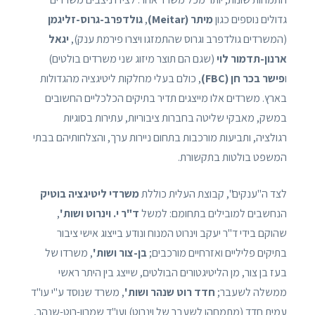
גדולים נוספים כגון
מיתר (Meitar)
,
גולדפרב-גרוס-זליגמן
(המשרדים גולדפרב וגרוס שהתמזגו ויצרו פירמת ענק),
יגאל
ארנון-תדמור לוי
(שגם הם תוצר מיזוג שני משרדים בולטים)
ו
פישר בכר חן (FBC)
, כולם בעלי מחלקות ליטיגציה מהגדולות
בארץ. משרדים אלו מייצגים תדיר בתיקים הכלכליים החשובים
במשק, מאבקי שליטה בחברות ציבוריות, עתירות בסוגיות
רגולציה, ותביעות מורכבות בתחום ניירות ערך, והצלחותיהם בבתי
המשפט בולטות בתקשורת.
לצד ה"ענקים", קבוצת העלית כוללת
משרדי ליטיגציה בוטיק
הנחשבים למובילים בתחומם: למשל
ד"ר י. וינרוט ושות'
,
שהוקם בידי ד"ר יעקב וינרוט המנוח ונודע בייצוג אישי ציבור
בתיקים פליליים ואזרחיים מורכבים;
בן-צור ושות'
, משרדו של
בעז בן צור, מן הליטיגטורים הבולטים, שייצג בין היתר ראשי
ממשלה לשעבר;
חדד רוט שנהר ושות'
, משרד שנוסד ע"י עו"ד
עמית חדד (מתמחהו לשעבר של וינרוט) ועו"ד שמרון-רוט-שנהר,