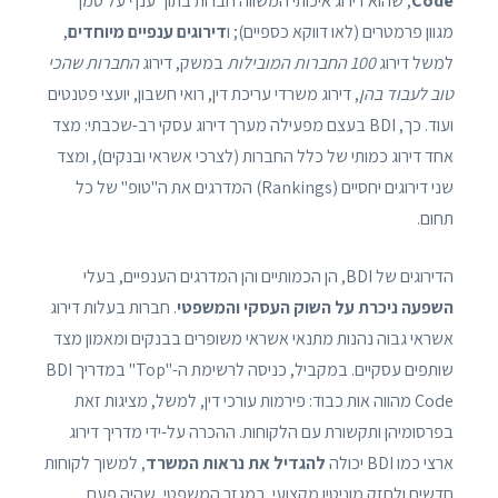
Code
, שהוא דירוג איכותי המשווה חברות בתוך ענף על סמך
מגוון פרמטרים (לאו דווקא כספיים); ו
דירוגים ענפיים מיוחדים
,
למשל דירוג
100 החברות המובילות
במשק, דירוג
החברות שהכי
טוב לעבוד בהן
, דירוג משרדי עריכת דין, רואי חשבון, יועצי פטנטים
ועוד. כך, BDI בעצם מפעילה מערך דירוג עסקי רב-שכבתי: מצד
אחד דירוג כמותי של כלל החברות (לצרכי אשראי ובנקים), ומצד
שני דירוגים יחסיים (Rankings) המדרגים את ה"טופ" של כל
תחום.
הדירוגים של BDI, הן הכמותיים והן המדרגים הענפיים, בעלי
השפעה ניכרת על השוק העסקי והמשפטי
. חברות בעלות דירוג
אשראי גבוה נהנות מתנאי אשראי משופרים בבנקים ומאמון מצד
שותפים עסקיים. במקביל, כניסה לרשימת ה-"Top" במדריך BDI
Code מהווה אות כבוד: פירמות עורכי דין, למשל, מציגות זאת
בפרסומיהן ותקשורת עם הלקוחות. ההכרה על-ידי מדריך דירוג
ארצי כמו BDI יכולה
להגדיל את נראות המשרד
, למשוך לקוחות
חדשים ולחזק מוניטין מקצועי. במגזר המשפטי, שהיה פעם