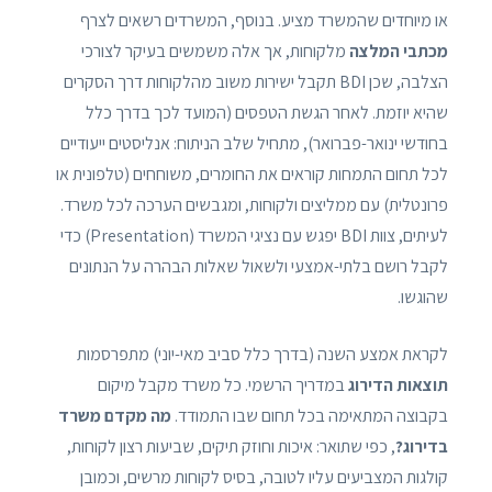
או מיוחדים שהמשרד מציע. בנוסף, המשרדים רשאים לצרף
מכתבי המלצה
מלקוחות, אך אלה משמשים בעיקר לצורכי
הצלבה, שכן BDI תקבל ישירות משוב מהלקוחות דרך הסקרים
שהיא יוזמת. לאחר הגשת הטפסים (המועד לכך בדרך כלל
בחודשי ינואר-פברואר), מתחיל שלב הניתוח: אנליסטים ייעודיים
לכל תחום התמחות קוראים את החומרים, משוחחים (טלפונית או
פרונטלית) עם ממליצים ולקוחות, ומגבשים הערכה לכל משרד.
לעיתים, צוות BDI יפגש עם נציגי המשרד (Presentation) כדי
לקבל רושם בלתי-אמצעי ולשאול שאלות הבהרה על הנתונים
שהוגשו.
לקראת אמצע השנה (בדרך כלל סביב מאי-יוני) מתפרסמות
תוצאות הדירוג
במדריך הרשמי. כל משרד מקבל מיקום
בקבוצה המתאימה בכל תחום שבו התמודד.
מה מקדם משרד
בדירוג?
, כפי שתואר: איכות וחוזק תיקים, שביעות רצון לקוחות,
קולגות המצביעים עליו לטובה, בסיס לקוחות מרשים, וכמובן