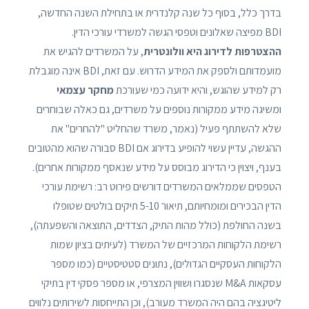
בדרך כלל, בסוף כל שנה קלנדרית או בתחילת השנה החדשה,
BDI מפיצה שאלונים וטפסי הגשה למשרדי עורכי הדין.
ההצטרפות לדירוג היא וולונטרית
, על המשרדים להגיש את
מועמדותם ולספק את המידע הדרוש. עם זאת, BDI אינה מוגבלת
רק למידע שהוגש, והיא ידועה כמי שעורכת
מחקר עצמאי
ומשיגה מידע ממקורות נוספים על משרדים, גם כאלה שבוחרים
שלא להשתתף פעיל (נאמר, משרד שהחליט "להחרים" את
ההגשה, עדיין עשוי להופיע בדירוג אם BDI סבורה שהוא מהטובים
בענף, ויצוין כי הדירוג מבוסס על מידע שנאסף ממקורות אחרים).
הטפסים שממלאים המשרדים דורשים פירוט רב: רשימת עורכי
הדין הבכירים ומומחיותם, תיאור 5-10 תיקים בולטים שטופלו
בשנה החולפת (כולל מהות התיק, הצדדים, התוצאה והשפעתה),
רשימת הלקוחות המרכזיים של המשרד (לעיתים בציון שמות
הלקוחות העסקיים הגדולים), נתונים סטטיסטיים (כמו מספר
עסקאות M&A שנסגרו ושווין המצרפי, או מספר פסקי דין בתיקי
ליטיגציה בהם היה המשרד מעורב), וכן התייחסות לשירותים נלווים