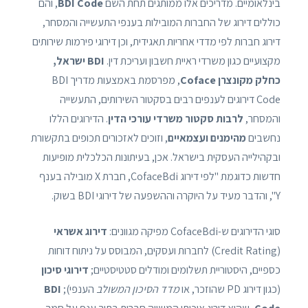
בינלאומיים. מדריכים אלו ממותגים תחת השם
BDI Code
, והם
כוללים דירוג של החברות המובילות בענפי התעשייה והמסחר,
דירוג חברות לפי מדדי אחריות תאגידית, וכן דירוגי פירמות שירותים
מקצועיים כגון משרדי ראיית חשבון ועריכת דין.
BDI ישראל,
כחלק מקונצרן Coface
, מפרסמת באמצעות מדריך BDI
Code דירוגים לענפים רבים בסקטור השירותים, התעשייה
והמסחר,
לרבות סקטור משרדי עורכי הדין
. הדירוגים הללו
נחשבים
מהימנים ועצמאיים
, וזוכים לאזכורים תכופים בתקשורת
ובקהילייה העסקית בישראל. אכן, בעיתונות הכלכלית מופיעות
חדשות כדוגמת "לפי דירוג CofaceBdi, חברת X מובילה בענף
Y", והדבר מעיד על היוקרה וההשפעה של דירוגי BDI בשוק.
סוגי הדירוגים ש-CofaceBdi מפיקה מגוונים:
דירוג אשראי
(Credit Rating) לחברות ועסקים, המבוסס על ניתוח דוחות
כספיים, היסטוריית תשלומים ומודלים סטטיסטיים;
דירוגי סיכון
(כגון דירוג PD שהוזכר, או
מדד הסיכון המשולב
הענפי);
BDI