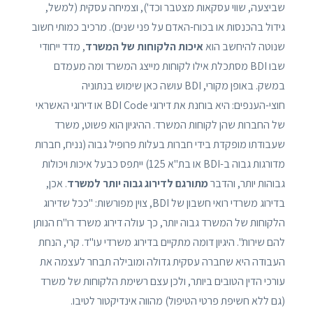
שביצעה, שווי עסקאות מצטבר וכד'), וצמיחה עסקית (למשל,
גידול בהכנסות או בכוח-האדם על פני שנים). מרכיב כמותי חשוב
שנוטה להיחשב הוא
איכות הלקוחות של המשרד
, מדד ייחודי
שבו BDI מסתכלת אילו לקוחות מייצג המשרד ומה מעמדם
במשק. באופן מקורי, BDI עושה כאן שימוש בנתוניה
חוצי-הענפים: היא בוחנת את דירוגי BDI Code או דירוגי האשראי
של החברות שהן לקוחות המשרד. ההיגיון הוא פשוט, משרד
שעבודתו מופקדת בידי חברות בעלות פרופיל גבוה (נניח, חברות
מדורגות גבוה ב-BDI או בת"א 125) ייתפס כבעל איכות ויכולות
גבוהות יותר, והדבר
מתורגם לדירוג גבוה יותר למשרד
. אכן,
בדירוג משרדי רואי חשבון של BDI, צוין מפורשות: "ככל שדירוג
הלקוחות של המשרד גבוה יותר, כך עולה דירוג משרד רו"ח הנותן
להם שירות". היגיון דומה מתקיים בדירוג משרדי עו"ד. קרי, הנחת
העבודה היא שחברה עסקית גדולה ומובילה תבחר לעצמה את
עורכי הדין הטובים ביותר, ולכן עצם רשימת הלקוחות של משרד
(גם ללא חשיפת פרטי הטיפול) מהווה אינדיקטור לטיבו.