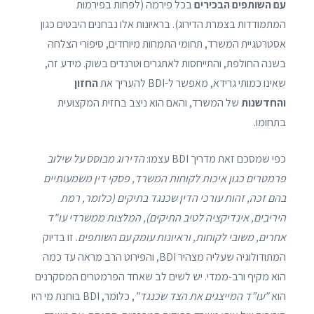
עם השותפים הבכירים
בכל פירמה (לפחות בפירמות
המתמודדות בצמרת הדירוג). בראיונות אלו נבחנים היבטים כגון
אסטרטגיית המשרד, תחומי התמחות מיוחדים, סיפורי הצלחה
בשנה החולפת, והתייחסות לאתגרים וטרנדים בשוק. מידע זה,
שאינו כמותי גרידא, מאפשר ל-BDI להעריך את
החזון
והחדשנות
של המשרד, והאם הוא ניצב בחזית המקצועית
בתחומו.
כפי שמסכם זאת מדריך BDI עצמו:
הדירוג מבוסס על שילוב
פרמטרים כגון איכות לקוחות המשרד, פסקי דין משמעותיים
בהם זכה, זהות עורכי הדין שכנגד בתיקים (כלומר, רמת
היריבים, אינדיקציה לטיב התיקים), המלצות ממשרדי עו"ד
אחרים, משובי לקוחות, וראיונות עומק עם השותפים
. זו בדיוק
המתודולוגיה שעליה מצהיר BDI, והפירוט הרב מראה עד כמה
הוא מקיף ורב-ממדי. יש לשים לב שאחד הפרמטרים המסקרנים
הוא
"עו”ד המייצגים את הצד שכנגד"
, כלומר, BDI בוחנת מי היו