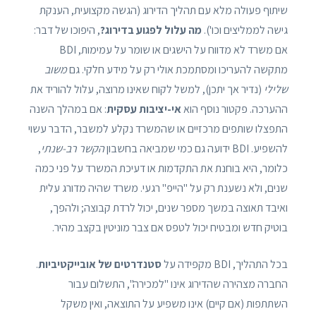
שיתוף פעולה מלא עם תהליך הדירוג (הגשה מקצועית, הענקת
גישה לממליצים וכו').
מה עלול לפגוע בדירוג?
, היפוכו של דבר:
אם משרד לא מדווח על הישגים או שומר על עמימות, BDI
מתקשה להעריכו ומסתמכת אולי רק על מידע חלקי. גם
משוב
שלילי
(נדיר אך יתכן), למשל לקוח שאינו מרוצה, עלול להוריד את
ההערכה. פקטור נוסף הוא
אי-יציבות עסקית
: אם במהלך השנה
התפצלו שותפים מרכזיים או שהמשרד נקלע למשבר, הדבר עשוי
להשפיע. BDI ידועה גם כמי שמביאה בחשבון
הקשר רב-שנתי
,
כלומר, היא בוחנת את התקדמות או דעיכת המשרד על פני כמה
שנים, ולא נשענת רק על "הייפ" רגעי. משרד שהיה מדורג עלית
ואיבד תאוצה במשך מספר שנים, יכול לרדת קבוצה; ולהפך,
בוטיק חדש ומבטיח יכול לטפס אם צבר מוניטין בקצב מהיר.
בכל התהליך, BDI מקפידה על
סטנדרטים של אובייקטיביות
.
החברה מצהירה שהדירוג אינו "למכירה", התשלום עבור
השתתפות (אם קיים) אינו משפיע על התוצאה, ואין משקל