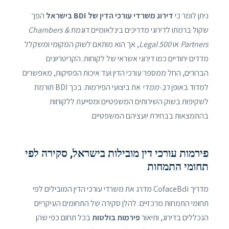
ניתן לומר כי
דירוג משרדי עורכי הדין של BDI בישראל
הפך
שקול ברמתו לדירוגי מדריכים בינלאומיים דוגמת
Chambers &
Partners
או
Legal 500
, אך הוא מותאם לשוק המקומי ומשקלל
מדדים יחודיים כמו דירוגי אשראי של לקוחות. הקריטריונים
הברורים, החל ממספר עורכי הדין ועד איכות הפסיקות, מאפשרים
למדוד באופן
רב-ממדי
את ביצועי הפירמות. בכך BDI תורמת
לשקיפות בשוק השירותים המשפטיים ומסייעת ללקוחות
בהתמצאות בבחירת יועציהם המשפטיים.
פירמות עורכי דין מובילות בישראל, סקירה לפי
תחומי התמחות
מדריך CofaceBdi מדרג את משרדי עורכי הדין המובילים לפי
תחומי התמחות מרכזיים. להלן סקירה של התחומים העיקריים
הנכללים בדירוג, ותיאור
פירמות בולטות
בכל תחום כפי שהן