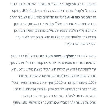
טבעית (עברית or English) על "מי המשרד המדורג ביותר בדיני
עבודה?" ולקבל תשובה המבוססת על נתוני BDI Code. פרויקט
זה רותם את
כוח ה-AI
להנגשת הדירוגים ומידע BDI לציבור הרחב
בצורה נוחה. אף שפרויקט Jus-Tice עדיין בראשיתו, הוא מסמן
את הכיוון אליו הולכת התעשייה: שילוב כוחות בין גופי דירוג ותוכן
ותיקים לבין פלטפורמות טכנולוגיות חדשות במטרה ליצור ערך
מוסף למשתמש הקצה.
אפשר לומר כי
במהלך 35 שנות פעילותה
עברה BDI כברת דרך
מרשימה: מחברת סטארט-אפ ישראלית קטנה לניהול מידע עסקי,
ועד להפיכתה לזרוע ישראלית חיונית של קונצרן מידע עולמי. היא
שרדה משברים כלכליים (כמו האינטיפאדה השנייה, משבר
2008, משבר הקורונה ב-2020) ואף יצאה מחוזקת, כאשר בכל
משבר כזה גדל הביקוש למידע אמין על סיכון ואיתנות. BDI גם
התאימה עצמה לעולם המשפט והעסקים המודרני, כשם
שהמשק נעשה יותר גלובלי וטכנולוגי, כך גם שירותי BDI. שיתוף