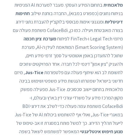
מלאכותית
בתחום המידע העסקי. מעבר למערכות AI הפנימיות
בניתוח נתונים (כמפורט במבוא), החברה בוחנת שילוב
חתימות
דיגיטליות
ומנגנוני אימות מבוססי בלוקצ'יין להעברת נתוני דירוג
בצורה מאובטחת ויעילה. כמו כן, CofaceBdi משתפת פעולה עם
מיזמי Legal Tech ו-FinTech לפיתוח
מערכת ציון חכמה
(Smart Scoring System) המותאמת לעידן ה-AI, מערכת
שתוכל להתעדכן באופן אוטומטי על סמך זרמי מידע חיים,
ולהעניק "ציון אמון" דינמי לכל חברה. אחד הפרויקטים שזוכים
לתשומת לב הוא שיתוף פעולה עם פלטפורמת
Jus-Tice
, מיזם
חדשני בישראל שמטרתו הנגשת מידע משפטי ושימוש בבינה
מלאכותית בתחום יישוב סכסוכים. Jus-Tice מפעילה ממשק
מקוון המרכז מידע על משרדי עורכי דין בארץ ובעולם, ו-
CofaceBdi משתפת עמה פעולה כדי לשלב את דירוגי BDI
במאגרי Jus-Tice, ואולי אף להשתמש ביכולות AI של Jus-Tice
לייעול תהליך הדירוג. כך למשל פותח במסגרת זו אב-טיפוס של
מנוע חיפוש אינטליגנטי
המאפשר למשתמש לשאול בשפה