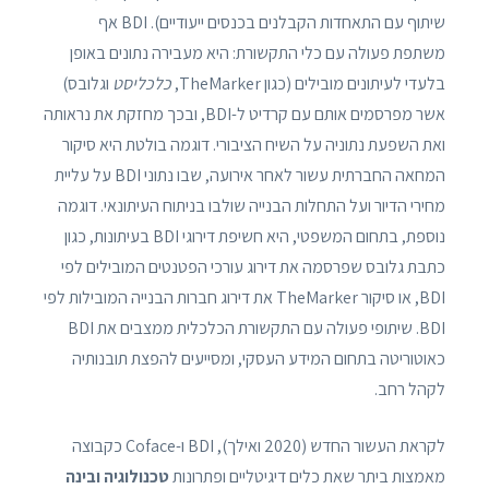
שיתוף עם התאחדות הקבלנים בכנסים ייעודיים). BDI אף
משתפת פעולה עם כלי התקשורת: היא מעבירה נתונים באופן
בלעדי לעיתונים מובילים (כגון TheMarker,
כלכליסט
וגלובס)
אשר מפרסמים אותם עם קרדיט ל-BDI, ובכך מחזקת את נראותה
ואת השפעת נתוניה על השיח הציבורי. דוגמה בולטת היא סיקור
המחאה החברתית עשור לאחר אירועה, שבו נתוני BDI על עליית
מחירי הדיור ועל התחלות הבנייה שולבו בניתוח העיתונאי. דוגמה
נוספת, בתחום המשפטי, היא חשיפת דירוגי BDI בעיתונות, כגון
כתבת גלובס שפרסמה את דירוג עורכי הפטנטים המובילים לפי
BDI, או סיקור TheMarker את דירוג חברות הבנייה המובילות לפי
BDI. שיתופי פעולה עם התקשורת הכלכלית ממצבים את BDI
כאוטוריטה בתחום המידע העסקי, ומסייעים להפצת תובנותיה
לקהל רחב.
לקראת העשור החדש (2020 ואילך), BDI ו-Coface כקבוצה
מאמצות ביתר שאת כלים דיגיטליים ופתרונות
טכנולוגיה ובינה