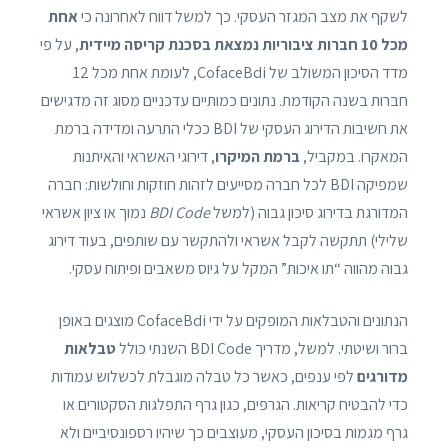
לשקף את מצב המגזר העסקי. כך למשל דווח לאחרונה כי
אחת
מכל 10 חברות ציבוריות נמצאת בסכנת קריסה מיידית
, על פי
מדד הסיכון המשולב של CofaceBdi, לעומת אחת מכל 12
חברות בשנה הקודמת. נתונים כמותיים עדכניים מסוג זה מדגישים
את חשיבות הדירוג העסקי של BDI ככלי התרעה ומדידה ברמת
המאקרו. במקביל,
ברמת המיקרו
, דירוגי האשראי והאיתנות
שמפיקה BDI לכל חברה מסייעים לזהות חוזקות וחולשות: חברה
המדורגת בדירוג סיכון גבוה (למשל
BDI Code
נמוך או ציון אשראי
שלילי) תתקשה לקבל אשראי ולהתקשר עם שותפים, בעוד דירוג
גבוה מהווה “תו איכות” המקל על גיוס משאבים ופיתוח עסקי.
הנתונים והטבלאות המופקים על ידי CofaceBdi מוצגים באופן
ברור ושיטתי. למשל, מדריך BDI Code השנתי כולל
טבלאות
מדורגים
לפי ענפים, כאשר כל טבלה מוגבלת לכשלוש עמודות
כדי להבטיח קריאות. הגרפים, כגון גרף התפלגות הסקטורים או
גרף מגמות בסיכון העסקי, מעוצבים כך שיהיו רספונסיביים ולא