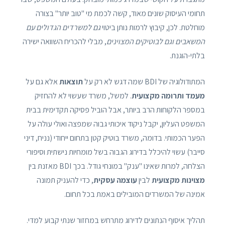
תחומי העיסוק שונים מאוד, קשה לכמת מי "טוב יותר" בצורה
מוחלטת. לכן, קיבוץ לרמות נותן ביטוי
גם למשרדים הגדולים עם
המשאבים וגם לבוטיקים המצוינים
, מבלי להכריח השוואה ישירה
בלתי-הוגנת.
המתודולוגיה של BDI שמה דגש לא רק על
תוצאות
אלא גם על
מעמד ותרומה מקצועית
. למשל, משרד שעשוי לא להחזיק
במספר הלקוחות הרב ביותר, אבל הוביל פסיקה תקדימית בבית
המשפט העליון, יקבל ניקוד איכותי גבוה שמפצה ואולי עולה על
הפער הכמותי. בדומה, משרד בוטיק קטן בתחום ייחודי (נניח, דיני
סייבר) עשוי להיכלל בדירוג הגבוה בשל מומחיות נישתית וסיפורי
הצלחה, למרות שאינו "ענק" במונחי גודל. בכך BDI מאזנת בין
מצוינות מקצועית
לבין
עוצמה עסקית
, כדי להעניק תמונה
אמינה של המשרדים המובילים באמת בכל תחום.
תהליך איסוף הנתונים לדירוג מתרחש במחזור שנתי קבוע למדי.