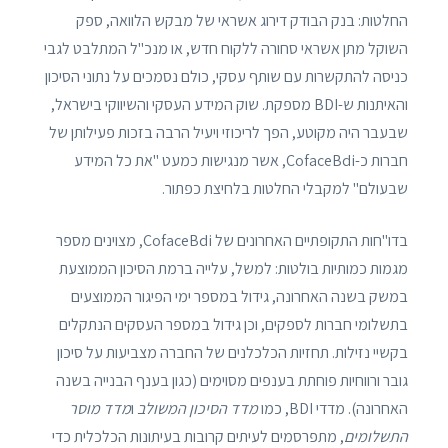
החלטות: בנק הבודק דירוג אשראי של מבקש הלוואה, ספק
השוקל מתן אשראי סחורה ללקוח חדש, או מנכ"ל המתלבט לגבי
כניסה להתקשרות עם שותף עסקי, כולם נסמכים על נתוני הסיכון
והאיתנות ש-BDI מספקת. שוק המידע העסקי והשיווקי בישראל,
שבעבר היה מקוטע, הפך לריכוזי ויעיל הרבה בזכות פעילותן של
חברות כ-CofaceBdi, אשר מנגישות כמעט "את כל המידע
שבעולם" למקבלי החלטות בלחיצת כפתור.
בדו"חות התקופתיים האחרונים של CofaceBdi, מצוינים מספר
מגמות כמותיות בולטות: למשל, עלייה ברמת הסיכון הממוצעת
במשק בשנה האחרונה, גידול במספר ימי הפיגור הממוצעים
בתשלומי חברות לספקים, וכן גידול במספר העסקים הנתקלים
בקשיי נזילות. תחזיות הכלכלנים של החברה מצביעות על סיכון
גובר ורווחיות פוחתת בענפים מסוימים (כגון בענף הבנייה בשנה
האחרונה). מדדי BDI, כמו
מדד הסיכון המשולב
ו
מדד מוסר
התשלומים
, מתפרסמים לעיתים קרובות בעיתונות הכלכלית כדי