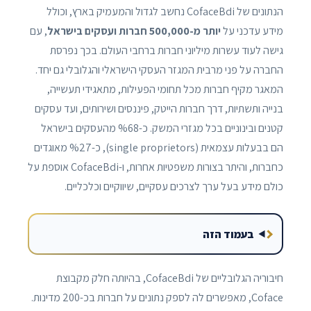
הנתונים של CofaceBdi נחשב לגדול והמעמיק בארץ, וכולל
מידע עדכני על
יותר מ-500,000 חברות ועסקים בישראל
, עם
גישה לעוד עשרות מיליוני חברות ברחבי העולם. בכך נפרסת
החברה על פני מרבית המגזר העסקי הישראלי והגלובלי גם יחד.
המאגר מקיף חברות מכל תחומי הפעילות, מתאגידי תעשייה,
בנייה ותשתיות, דרך חברות הייטק, פיננסים ושירותים, ועד עסקים
קטנים ובינוניים בכל מגזרי המשק. כ-%68 מהעסקים בישראל
הם בבעלות עצמאית (single proprietors), כ-%27 מאוגדים
כחברות, והיתר בצורות משפטיות אחרות, ו-CofaceBdi אוספת על
כולם מידע בעל ערך לצרכים עסקיים, שיווקיים וכלכליים.
בעמוד הזה
חיבוריה הגלובליים של CofaceBdi, בהיותה חלק מקבוצת
Coface, מאפשרים לה לספק נתונים על חברות בכ-200 מדינות.