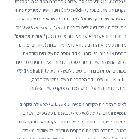
אינטרנט), וכן מידע הנמסר ישירות מהחברות המדוּרגות במסגרת
סקרים והגשות. בנוסף, ל-CofaceBdi חיבור ישיר ל
מערכת נתוני
האשראי של בנק ישראל
לצורך דירוגי אשראי צרכניים, והיא
מפעילה מוצרים דיגיטליים כדוגמת
BDI Personal Check
עבור
בדיקת דירוג אשראי אישי. מערכות פנימיות כגון
"אורות אדומים"
מזהות סימני אזהרה בסיכון אשראי של חברות (כגון ריבוי צ'קים
חוזרים או עיכובי תשלום), ו
מדד מוסר התשלומים
מודד את
דפוסי התשלום של חברות לספקיהן. נתונים אלו מוזנים למודלים
כמותיים המחשבים דירוגי סיכון, למשל
דירוג PD
(Probability
of Default) שמשקף הסתברות כשל עסקי של חברה,
ומתעדכנים תדיר על בסיס למידה ממקרי כשל והצלחה.
לאיסוף הנתונים מקורות נוספים: CofaceBdi מפעילה
סקרים
ענפיים
ותחום של
מסלקות מידע
בענפים ספציפיים, שבהם
עסקים משתפים נתונים (למשל בתחום הקמעונאות והקבלנות).
כמו כן, החברה מקיימת מחקרים שיווקיים על שווקים ומוצרים