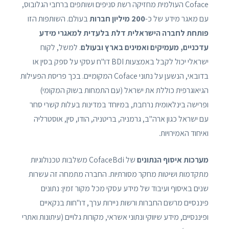
Coface העולמית מחזיקה רשת סניפים ושותפים ברחבי הגלובוס,
עם מאגר מידע של כ-
200 מיליון חברות
בעולם. השותפות הזו
פותחת לחברה הישראלית דלת בלעדית למאגרי מידע
עדכניים, מעמיקים ואמינים בארץ ובעולם
. למשל, לקוח
ישראלי יכול לקבל באמצעות BDI דו"ח עסקי על ספק בסין או
בדובאי, הנשען על נתוני Coface המקומיים. בכך פריסת הפעילות
הגיאוגרפית כוללת את ישראל (עם התמחות בשוק המקומי)
ופרישה בינלאומית נרחבת, במיוחד במדינות בעלות קשרי סחר
עם ישראל כגון ארה"ב, גרמניה, בריטניה, הודו, סין, אוסטרליה
ואיחוד האמירויות.
מערכות איסוף הנתונים
של CofaceBdi משלבות טכנולוגיות
מתקדמות ושיטות מחקר מסורתיות. החברה מתמחה זה עשרות
שנים באיסוף ועיבוד של מידע עסקי מכל מקור זמין: נתונים
פיננסיים מרשם החברות ורשות ניירות ערך, דו"חות בנקאיים
ופיננסיים, מידע שיווקי ונתוני אשראי, מקורות גלויים (עיתונות ואתרי