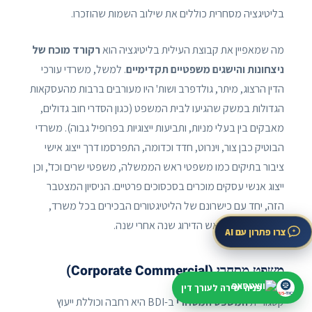
בליטיגציה מסחרית כוללים את שילוב השמות שהוזכרו.
מה שמאפיין את קבוצת העילית בליטיגציה הוא
רקורד מוכח של
ניצחונות והישגים משפטיים תקדימיים
. למשל, משרדי עורכי
הדין הרצוג, מיתר, גולדפרב ושות' היו מעורבים ברבות מהעסקאות
הגדולות במשק שהגיעו לבית המשפט (כגון הסדרי חוב גדולים,
מאבקים בין בעלי מניות, ותביעות ייצוגיות בפרופיל גבוה). משרדי
הבוטיק כבן צור, וינרוט, חדד וכדומה, התפרסמו דרך ייצוג אישי
ציבור בתיקים כמו משפטי ראש הממשלה, משפטי שרים וכד', וכן
ייצוג אנשי עסקים מוכרים בסכסוכים פרטיים. הניסיון המצטבר
הזה, יחד עם כישרונם של הליטיגטורים הבכירים בכל משרד,
מציבים אותם בראש הדירוג שנה אחרי שנה.
צרו פתרון עם AI
משפט מסחרי (Corporate Commercial)
פניה ישירה לעורך דין
קטגוריית
המשפט המסחרי
ב-BDI היא רחבה וכוללת ייעוץ