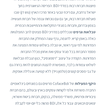
מיוצגות חברות רבות במדדי BDI. הפריסה הגיאוגרפית בתוך
ישראל נרחבת, עם ריכוז טבעי באזור מרכז הארץ (גוש דן) שבו
פועלות חברות רבות, אך גם עם נוכחות ענפה של חברות תעשייה
בצפון ובדרום, וחברות במגזרי החקלאות וההתיישבות הכפרית.
טבלאות וגרפים
שנכללים במדריכי BDI מציגים לרוב התפלגויות
כאלה באופן קריא: לדוגמה, גרף עוגה המחלק את החברות
המדורגות לפי ענף ראשי, או טבלה בשלוש עמודות המציגה את
מספר החברות בכל מגזר עסקי ואת אחוזן מכלל החברות
המדוּרגות. הקפדה על עיצוב "רספונסיבי", כגון הגבלת טבלאות
לשלוש עמודות בלבד, מאפשרת להצגת הנתונים להיות ברורה גם
על גבי מסכים קטנים (טלפון נייד) ללא קטיעה או גלילה אופקית.
היקף הפעילות
של CofaceBdi מרשים גם במונחים בינלאומיים.
החברה משרתת אלפי לקוחות עסקיים בארץ ובעולם, בהם חברות
ציבוריות ופרטיות, משרדי ממשלה, בנקים, חברות ביטוח אשראי,
יצואנים ויבואנים. עבור כל אלו, BDI מהווה כלי יום-יומי לקבלת