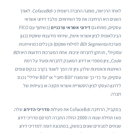
לאחר הרכישה, מותגה החברה רשמית כ-
CofaceBdi
. לאורך
השנים היא הרחיבה את סל השירותים: מלבד דירוגי אשראי
עסקיים, פותחו גם
דירוגי אשראי צרכניים
(בשיתוף עם FICO
הבינלאומית לציון אשראי אישי), שירותי מידענות שיווקית (כגון
מערכת
BDI Segmenta
לפילוח שווקים) וכן כלים כמו
איתנות
עסקית®
, תו תקן לחברות יציבות. אחת המערכות הידועות היא
BDI
Code
, ציון מספרי או דירוג המוענק לחברות ומעיד על רמת
האיתנות והאמינות שלהן. ציון זה הפך לשגור בקרב בנקים וגופים
עסקיים, עד כדי כך שהמונח "BDI חיובי" או "BDI שלילי" נכנס
לז'רגון העסקי לציון היסטוריית אשראי תקינה או בעייתית של
חברה.
במקביל, הרחיבה CofaceBdi את פעילות
מדריכי הדירוג
שלה.
מאז תחילת שנות ה-2000 החלה החברה לפרסם מדריכי דירוג
שנתיים למגזרים שונים במשק, במתכונת דומה למדריכי דירוג