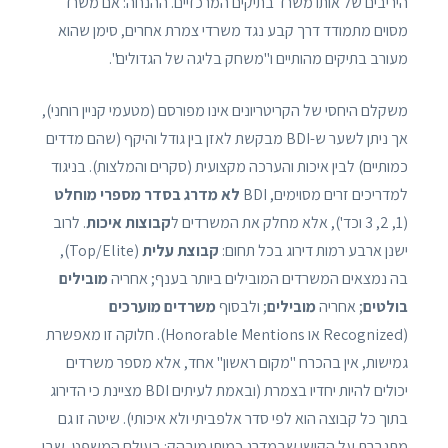
היריבים של אותו משרד בתיקים המרכזיים. ההנחה: אם משרד
מסוים מתמודד דרך קבע נגד משרדי צמרת אחרים, סימן שהוא
מעורב בתיקים מהותיים ו"משחק בליגה של הגדולים".
משקלם היחסי של הקריטריונים אינו מפורסם (מטעמי קניין רוחני),
אך ניתן לשער ש-BDI מבקשת לאזן בין גודל והיקף (שהם מדדים
כמותיים) לבין איכות והערכה מקצועית (סקרים והמלצות). בניגוד
למדריכים זרים מסוימים, BDI
לא מדרג בסדר מספרי מוחלט
(1, 2, 3 וכד'), אלא מחלק את המשרדים ל
קבוצות איכות
. לרוב
ישנן ארבע רמות דירוג בכל תחום:
קבוצת עלית
(Top/Elite),
בה נמצאים המשרדים המובילים ביותר בענף; אחריה
מובילים
בולטים
; אחריה
מובילים
; ולבסוף
משרדים מוערכים
(Recognized או Honorable Mentions). חלוקה זו מאפשרת
גמישות, אין בהכרח "מקום ראשון" אחד, אלא מספר משרדים
יכולים להיות יחדיו בצמרת (ובאמת לעיתים BDI מציינת כי הדירוג
בתוך כל קבוצה הוא לפי סדר אלפביתי ולא איכותי). שיטה זו גם
מתגברת על הקושי שבמדרג כמותי מובהק: בעולם המשפט, שבו