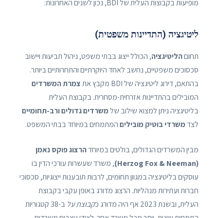
מופיעות בקבוצות העלית של BDI, נכון לשנים האחרונות:
ליטיגציה (התדיינות משפטית)
תחום
הליטיגציה
, הכולל ייצוג בבתי משפט, ניהול תביעות ויישוב
סכסוכים משפטיים, נחשב לאחד היוקרתיים והתחרותיים ביותר.
בהתאם, דירוג ליטיגציה של BDI מקבץ את
צמרת המשרדים
המובילים בהתדיינות אזרחית-מסחרית. בקבוצת העלית
בליטיגציה ניתן למצוא שילוב של
משרדים גדולים ורב-תחומיים
לצד
משרדי בוטיק מובילים
המתמחים במיוחד בבתי המשפט.
מבין המשרדים הגדולים, בולטים במיוחד
הרצוג פוקס נאמן
(Herzog Fox & Neeman)
, משרד שעשרות עורכי הדין בו
עוסקים בליטיגציה במגוון תחומים, לרבות תובענות ייצוגיות, סכסוכי
חברות ועתירות מנהליות. הרצוג מדורג באופן עקבי בקבוצת
העלית, ובשנת 2023 אף היה מדורג כ
קבוצת על
ב-38 קטגוריות
התמחות שונות, יותר מכל משרד אחר. לצידו ניצבים משרדים