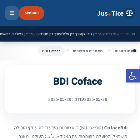
ילוג לתוכן
Jus
Tice
וואטסאפ
☰
פתיחת 
עורך דין גירושין
עורך דין פלילי
עורך דין מקרקעין
עורך דין רשלנות רפואית
תחומי חיפוש מרכזיים
עמוד הבית
מאמרים משפטיים
BDI Coface
פתח סרגל נגישות
BDI Coface
2025-05-29
עודכן: 2025-05-29
CofaceBdi
(קופאס BDI) היא סוכנות מידע ודירוג עסקי מובילה
בישראל, הפועלת בשותפות עם תאגיד Coface העולמי. מאגר