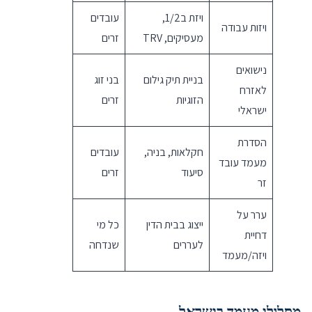
ויזת ב1/2,
עובדים
ויזות עבודה
מעסיקים, TRV
זרים
נישואים
בניית תיק גילום
בני זוג
לאזרח
הזוגיות
זרים
ישראלי
הסדרת
חקלאות, בניה,
עובדים
מעמד עובד
סיעוד
זרים
זר
ערר על
ייצוג בבית הדין
כל מי
דחיית
לעררים
שנדחה
ויזה/מעמד