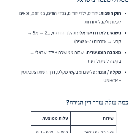
מסלולי מעמד בישראל
חוק השבות:
יהודים, ילדי יהודים, נכדי יהודים, בני זוגם, זכאים
לעלות ולקבל אזרחות
נישואים לאזרח ישראלי:
תהליך הדרגתי, ב2 → א5 →
קבע → אזרחות (5-7 שנים)
מאהבת הומניטרית:
ישהות ממושכת + ילד ישראלי →
בקשה לשיקול דעת
מקלט / הגנה:
פליטים ומבקשי מקלט, דרך רשות האוכלוסין
+ UNHCR
כמה עולה עורך דין הגירה?
שירות
עלות ממוצעת
ייצוג בקשת עלייה
5,000 – 15,000 ₪