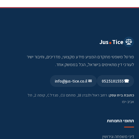
Jus
Tice
פורטל משפטי מתקדם המציע מידע מקצועי, מדריכים, וחיבור ישיר
לעורכי דין מתאימים בישראל, הכל בממשק אחד.
✉ info@jus-tice.co.il
0525101555
☎
כתובת בית עסק:
רחוב ראול ולנברג 18, מתחם CU, מגדל C, קומה 2, תל
אביב-יפו
תחומי התמחות
דיני משפחה וגירושין