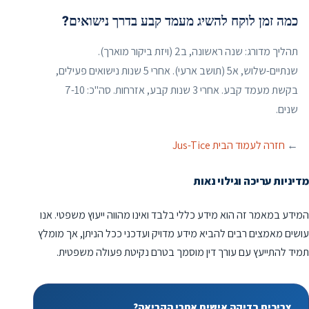
כמה זמן לוקח להשיג מעמד קבע בדרך נישואים?
תהליך מדורג: שנה ראשונה, ב2 (ויזת ביקור מוארך).
שנתיים-שלוש, א5 (תושב ארעי). אחרי 5 שנות נישואים פעילים,
בקשת מעמד קבע. אחרי 3 שנות קבע, אזרחות. סה"כ: 7-10
שנים.
←
חזרה לעמוד הבית Jus-Tice
מדיניות עריכה וגילוי נאות
המידע במאמר זה הוא מידע כללי בלבד ואינו מהווה ייעוץ משפטי. אנו
עושים מאמצים רבים להביא מידע מדויק ועדכני ככל הניתן, אך מומלץ
תמיד להתייעץ עם עורך דין מוסמך בטרם נקיטת פעולה משפטית.
צריכים בדיקה אישית אחרי הקריאה?