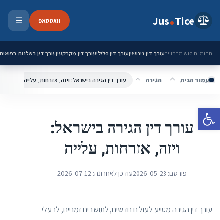
ילוג לתוכן
Jus
Tice
וואטסאפ
☰
פתיחת 
עורך דין גירושין
עורך דין פלילי
עורך דין מקרקעין
עורך דין רשלנות רפואית
תחומי חיפוש מרכזיים
עמוד הבית
הגירה
עורך דין הגירה בישראל: ויזה, אזרחות, עלייה
פתח סרגל נגישות
עורך דין הגירה בישראל:
ויזה, אזרחות, עלייה
פורסם:
2026-05-23
עודכן לאחרונה:
2026-07-12
עורך דין הגירה מסייע לעולים חדשים, לתושבים זמניים, לבעלי