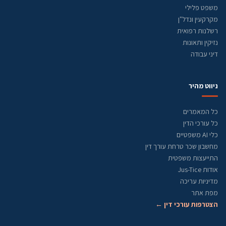
משפט פלילי
מקרקעין ונדל"ן
רשלנות רפואית
נזיקין ותאונות
דיני עבודה
ניווט מהיר
כל המאמרים
כל עורכי הדין
כלי AI משפטיים
מחשבון שכר טרחת עורך דין
התייעצות משפטית
אודות Jus-Tice
מדיניות עריכה
מפת אתר
הצטרפות עורכי דין ←