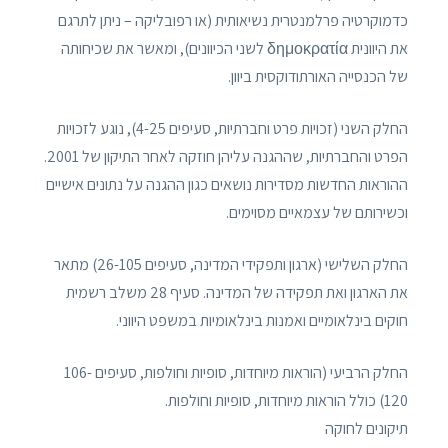
כדמוקרטיה פרלמנטרית נשיאותית (או רפובליקה – ניתן לתרגם
את היוונית δημοκρατία לשני הכיוונים), ומאשר את שכיחותה
של הכנסייה האורתודוקסית ביוון.
החלק השני (זכויות פרט וחברתיות, סעיפים 4-25), נוגע לזכויות
הפרט והחברתיות, שההגנה עליהן חוזקה לאחר התיקון של 2001.
ההוראות החדשות מסדירות נושאים כגון ההגנה על נתונים אישיים
וכשירותם של עצמאיים מסוימים.
החלק השלישי (ארגון ותפקידי המדינה, סעיפים 26-105) מתאר
את הארגון ואת תפקידה של המדינה. סעיף 28 משלב רשמית
חוקים בינלאומיים ואמנות בינלאומיות במשפט היווני.
החלק הרביעי (הוראות מיוחדות, סופיות וחולפות, סעיפים 106-
120) כולל הוראות מיוחדות, סופיות וחולפות.
תיקונים לחוקה