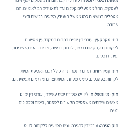
משפט תאגידי ומסחרי
: עורכי דין בתחום זה מספקים ייעוץ וייצוג
לעסקים, החל ממפעלים קטנים ועד לתאגידים רב לאומיים. הם
מטפלים בנושאים כמו ממשל תאגידי, מיזוגים ורכישות ודיני
עבודה.
דיני מקרקעין:
עורכי דין יווניים בתחום המקרקעין מסייעים
ללקוחות בעסקאות נכסים, לרבות רכישה, מכירה, הסכמי שכירות
ופיתוח נכסים.
דיני קניין רוחנ
י: תחום התמחות זה כולל הגנה ואכיפת זכויות
לקוחות בפטנטים, סימני מסחר, זכויות יוצרים ומדגמים תעשייתיים.
חוק ימי ומשלוח:
ליוון יש מסורת ימית עשירה, ועורכי דין ימיים
מציעים שירותים משפטיים הקשורים לספנות, ביטוח וסכסוכים
ימיים.
חוק הגירה:
עורכי דין להגירה יוונית מסייעים ללקוחות לנווט