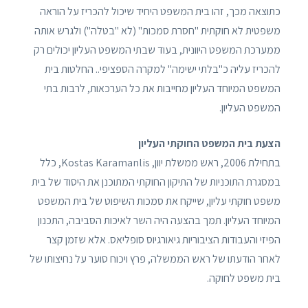
כתוצאה מכך, זהו בית המשפט היחיד שיכול להכריז על הוראה
משפטית לא חוקתית "חסרת סמכות" (לא "בטלה") ולגרש אותה
ממערכת המשפט היוונית, בעוד שבתי המשפט העליון יכולים רק
להכריז עליה כ"בלתי ישימה" למקרה הספציפי.. החלטות בית
המשפט המיוחד העליון מחייבות את כל הערכאות, לרבות בתי
המשפט העליון.
הצעת בית המשפט החוקתי העליון
בתחילת 2006, ראש ממשלת יוון, Kostas Karamanlis, כלל
במסגרת התוכניות של התיקון החוקתי המתוכנן את היסוד של בית
משפט חוקתי עליון, שייקח את סמכות השיפוט של בית המשפט
המיוחד העליון. תמך בהצעה היה השר לאיכות הסביבה, התכנון
הפיזי והעבודות הציבוריות גיאורגיוס סופליאס. אלא שזמן קצר
לאחר הודעתו של ראש הממשלה, פרץ ויכוח סוער על נחיצותו של
בית משפט לחוקה.