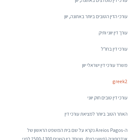
עורכי דין מומלצים באתונה, יוון
עורכי הדין הטובים ביותר באתונה, יוון
עורך דין יווני ותיק
עורכי דין בחו"ל
משרד עורכי דין ישראלי יוון
greek2
עורכי דין טובים חוק יווני
האתר הטוב ביותר למציאת עורכי דין
ה-Areios Pagos נקרא על שם בית המשפט הראשון של
אנדרופוניה (פשעי רצח), שנוסד בין השנים 1500-1300 לפני