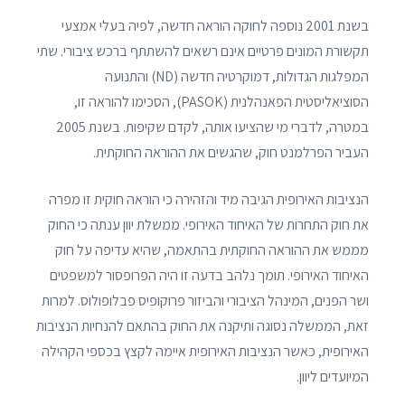
בשנת 2001 נוספה לחוקה הוראה חדשה, לפיה בעלי אמצעי
תקשורת המונים פרטיים אינם רשאים להשתתף ברכש ציבורי. שתי
המפלגות הגדולות, דמוקרטיה חדשה (ND) והתנועה
הסוציאליסטית הפאנהלנית (PASOK), הסכימו להוראה זו,
במטרה, לדברי מי שהציעו אותה, לקדם שקיפות. בשנת 2005
העביר הפרלמנט חוק, שהגשים את ההוראה החוקתית.
הנציבות האירופית הגיבה מיד והזהירה כי הוראה חוקית זו מפרה
את חוק התחרות של האיחוד האירופי. ממשלת יוון ענתה כי החוק
מממש את ההוראה החוקתית בהתאמה, שהיא עדיפה על חוק
האיחוד האירופי. תומך נלהב בדעה זו היה הפרופסור למשפטים
ושר הפנים, המינהל הציבורי והביזור פרוקופיס פבלופולוס. למרות
זאת, הממשלה נסוגה ותיקנה את החוק בהתאם להנחיות הנציבות
האירופית, כאשר הנציבות האירופית איימה לקצץ בכספי הקהילה
המיועדים ליוון.