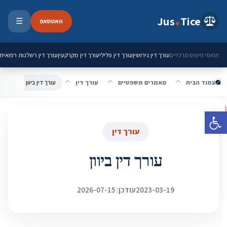
ילוג לתוכן
Jus
Tice
וואטסאפ
☰
פתיחת 
עורך דין גירושין
עורך דין פלילי
עורך דין מקרקעין
עורך דין רשלנות רפואית
תחומי חיפוש מרכזיים
עמוד הבית
מאמרים משפטיים
עורך דין
עורך דין ביוון
פתח סרגל נגישות
עורך דין
עורך דין ביוון
2023-03-19
עודכן: 2026-07-15