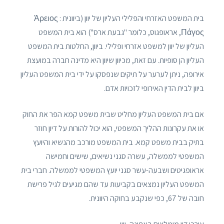
בית המשפט האזרחי והפלילי העליון של יוון (ביוונית : Άρειος
Πάγος, אראופגוס, כלומר "גבעת ארס") הוא בית המשפט
העליון של יוון למשפט אזרחי ופלילי. ביוון, החלטות בית המשפט
העליון הן סופיות. עם זאת, מכיוון שיוון היא מדינה חברה במועצת
אירופה, ניתן לערער על תיקים שנפסקו על ידי בית המשפט העליון
ביוון לבית הדין האירופי לזכויות אדם.
אם בית המשפט העליון מחליט שבית משפט קמא הפר את החוק
או את עקרונות ההליך המשפטי, הוא יכול להורות על דיון חוזר
בתיק בבית משפט קמא. בית המשפט מורכב מהנשיא והיועץ
המשפטי לממשלה, עשרה סגני נשיאים, שישים וחמישה
אראופגיטים ושבעה-עשר סגני יועץ המשפטי לממשלה. חברי בית
המשפט העליון נמצאים בקביעות עד שהם מגיעים לגיל פרישת
חובה של 67, כפי שנקבע בחוקה היוונית.