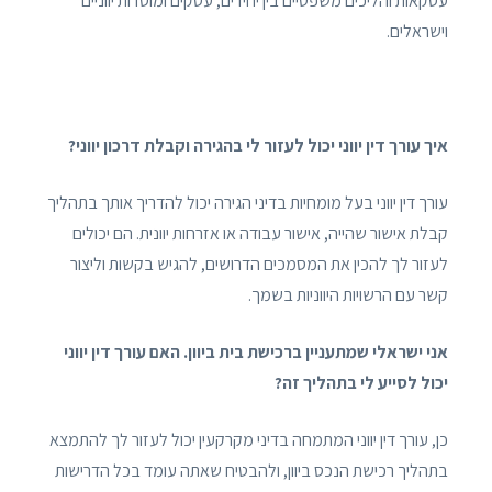
עסקאות והליכים משפטיים בין יחידים, עסקים ומוסדות יווניים
וישראלים.
איך עורך דין יווני יכול לעזור לי בהגירה וקבלת דרכון יווני?
עורך דין יווני בעל מומחיות בדיני הגירה יכול להדריך אותך בתהליך
קבלת אישור שהייה, אישור עבודה או אזרחות יוונית. הם יכולים
לעזור לך להכין את המסמכים הדרושים, להגיש בקשות וליצור
קשר עם הרשויות היווניות בשמך.
אני ישראלי שמתעניין ברכישת בית ביוון. האם עורך דין יווני
יכול לסייע לי בתהליך זה?
כן, עורך דין יווני המתמחה בדיני מקרקעין יכול לעזור לך להתמצא
בתהליך רכישת הנכס ביוון, ולהבטיח שאתה עומד בכל הדרישות