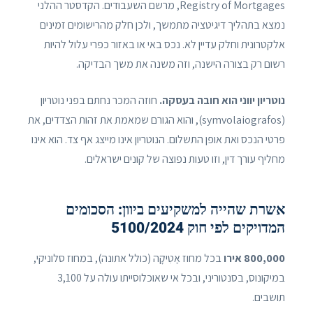
Registry of Mortgages, מרשם השעבודים. הקדסטר ההלני
נמצא בתהליך דיגיטציה מתמשך, ולכן חלק מהרישומים זמינים
אלקטרונית וחלק עדיין לא. נכס באי או באזור כפרי עלול להיות
רשום רק בצורה הישנה, וזה משנה את משך הבדיקה.
נוטריון יווני הוא חובה בעסקה.
חוזה המכר נחתם בפני נוטריון
(symvolaiografos), והוא הגורם שמאמת את זהות הצדדים, את
פרטי הנכס ואת אופן התשלום. הנוטריון אינו מייצג אף צד. הוא אינו
מחליף עורך דין, וזו טעות נפוצה של קונים ישראלים.
אשרת שהייה למשקיעים ביוון: הסכומים
המדויקים לפי חוק 5100/2024
800,000 אירו
בכל מחוז אַטִיקָה (כולל אתונה), במחוז סלוניקי,
במיקונוס, בסנטוריני, ובכל אי שאוכלוסייתו עולה על 3,100
תושבים.