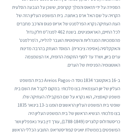
הספירה על ידי תזאוס והמלך קקרופס, ששכן על הגבעה הסלעית
הקרויה על שם האל ארס באתונה. בית המשפט העליון הזה של
העת העתיקה נקרא הפרלמנט של אריוס פגוס והורכב מחברים
לכל החיים, האראופגיטים. בשנת 462 לפנה"ס חלק גדול
מהסמכויות המנהליות והשיפוטיות הועבר להלייה, ה'פרלמנט'
והאקקלסיה.(אסיפה ציבורית). המוסד הועתק בהרבה מדינות
ערים ביוון, ושרד עד לסוף התקופה הרומית, אז הצטמצמה
האוטונומיה הפנימית של הערים.
ב-16 באוקטובר 1834 נוסד ה-Areios Pagos כבית המשפט
העליון של יוון העצמאית בצו מלכותי. במקום לקבל את השם בית
משפט קאסציה, הוא נקרא על שם המקבילה העתיקה שלו.
שופטי בית המשפט העליון הראשונים הומנו ב-13 בינואר 1835
בצו מלכותי. הנשיא הראשון של בית המשפט העליון היה
כריסטודולוס קלונריס (1788-1849), עורך דין בעיר נאפפליון ושר
המשפטים בממשלת יואניס קפודיסטריאס. התובע הכללי הראשון