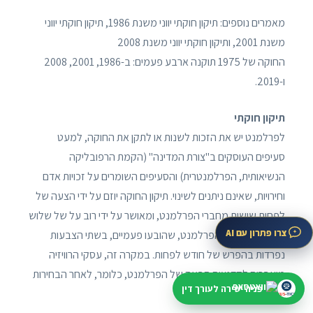
מאמרים נוספים: תיקון חוקתי יווני משנת 1986, תיקון חוקתי יווני
משנת 2001, ותיקון חוקתי יווני משנת 2008
החוקה של 1975 תוקנה ארבע פעמים: ב-1986, 2001, 2008
ו-2019.
תיקון חוקתי
לפרלמנט יש את הזכות לשנות או לתקן את החוקה, למעט
סעיפים העוסקים ב"צורת המדינה" (הקמת הרפובליקה
הנשיאותית, הפרלמנטרית) והסעיפים השומרים על זכויות אדם
וחירויות, שאינם ניתנים לשינוי. תיקון החוקה יוזם על ידי הצעה של
לפחות שישית מחברי הפרלמנט, ומאושר על ידי רוב על של שלוש
צרו פתרון עם AI
חמישיות מחברי הפרלמנט, שהובעו פעמיים, בשתי הצבעות
נפרדות בהפרש של חודש לפחות. במקרה זה, עסקי הרוויזיה
מועברים לקדנציה הבאה של הפרלמנט, כלומר, לאחר הבחירות
פניה ישירה לעורך דין
הבאות לחקיקה.