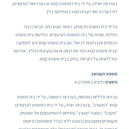
בערכאה שנייה, על ידי בתי המשפט קמא או הערכאות לערעורים,
לפי הערכת שווי העניין השנוי במחלוקת בדין.
על ידי בית משפט הכספים, כאשר מוגש כתב תביעה כנגד
החלטה סופית של בית המשפט לערעורים. החלטות בית משפט
הכספים אינן ניתנות לביטול. אם בית משפט קמא יגיע למסקנה
שבית משפט קמא הפר את החוק או את עקרונות ההליך, אזי הוא
יכול להורות על דיון חוזר בתיק בבית משפט קמא.
משפט העונשין
פשעים
נידונים באופן הבא:
עבירות פליליות נשפטות, בערכאה ראשונה, על ידי בית משפט
קמא "המעורב", ובערכאה שניה, על ידי בית המשפט לערעורים
"מעורב". המונח "מעורב" מתייחס להשתתפותם של שופטים
מקצועיים ומושבעים (כמעט ללא הבדל משופטים הדיוטים