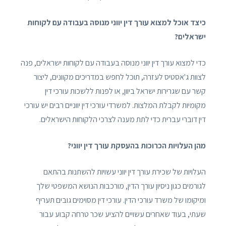
כיצד אוכל למצוא עורך דין יווני מנוסה בעבודה עם לקוחות
ישראלים?
כדי למצוא עורך דין יווני מנוסה בעבודה עם לקוחות ישראלים, פנה
לצוות ג'אסטיס לעזרה, תוכל לחפש במדריכים מקוונים, ליצור
קשר עם שגרירות ישראל ביוון, או לפנות ללשכות עורכי דין
מקומיות לקבלת המלצות. למשרדי עורכי דין יווניים רבים יש עורכי
דין דוברי עברית כדי לתת מענה לצרכי הלקוחות הישראלים.
מהן העלויות הכרוכות בהעסקת עורך דין יווני?
העלויות של שכירת עורך דין יווני עשויות להשתנות בהתאם
לגורמים כגון ניסיון עורך הדין, מורכבות הנושא המשפטי שלך
ומיקומו של משרד עורכי הדין. עורכי דין מסוימים גובים תעריף
שעתי, בעוד שאחרים עשויים להציע שכר טרחה קבוע עבור