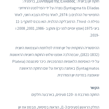
חוקת יוון (ביוונית : Σύνταγμα της Ελλάδας, ברומניה :
Syntagma tis Elladas) נוצרה על ידי הפרלמנט הרוויזיוני
החמישי של ההלנים ב-1974, לאחר נפילת הצבא היווני, לאחר
נפילת ה- Third. הרפובליקה ההלנית. הוא נכנס לתוקף ב-11
ביוני 1975 (אומץ יומיים לפני כן) ותוקן ב -1986, 2001, 2008 ו
-2019.
ההיסטוריה החוקתית של יוון חוזרת למלחמת העצמאות היוונית
(1821-1832), שבמהלכה אומצו שלוש החוקות היווניות הראשונות
על ידי האסיפות הלאומיות המהפכניות. כיכר סינטגמה (Plateia
Syntagmatos) באתונה נקראת על שם החוקה הראשונה
שאומצה במדינת יוון המודרנית.
הקשר
החוקה מורכבת מ -120 סעיפים, בארבעה חלקים:
החלק הראשון (סעיפים 1-3), הוראות בסיסיות, מבסס את יוון