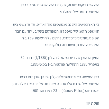
היה אנדרוניקוס פאקוס, שעד אז היה השופט היושב בבית
המשפט הזמני של מיסולונגי.
בין האירופגיטים היה גם אנסטסיוס פוליזואידיס, עד אז נשיא בית
המשפט הזמני של נאפפליון, המפורסם בסירובו, יחד עם חבר
השופט גאורגיוס טרסטטיס, לחתום על הרשעתו של גיבור
המהפכה היוונית, תיאודורוס קולוקוטוניס.
התיק הראשון של בית המשפט העליון (1/1835) נדון ב-30
באפריל 1835 וההחלטה פורסמה ב-1 במאי 1835.
בית המשפט האזרחי והפלילי העליון של יוון שוכן כיום בבית
המשפט של שדרת אלכסנדרס שנבנתה על ידי האדריכל הנודע
יאסון ריזוס (Ιάσων Ρίζος) ב-23 בפברואר 1981.
חוקת יוון