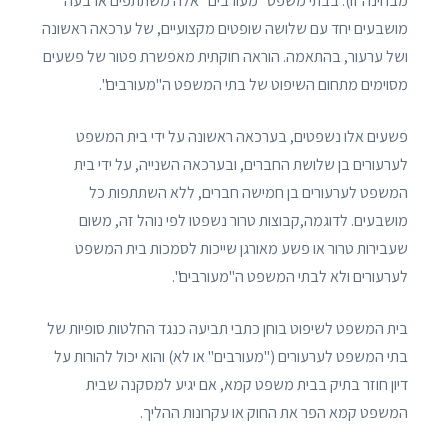
מבחינה זו). בבתי משפט "מעורבים" אלה משתתפים ארבעה
מושבעים יחד עם שלושה שופטים מקצועיים, של ערכאה ראשונה
ושל ערעור, בהתאמה. הוראה חוקתית מאפשרת פטור של פשעים
מסוימים מתחום השיפוט של בתי המשפט ה"מעורבים".
פשעים אלו נשפטים, בערכאה ראשונה על ידי בית המשפט
לערעורים בן שלושת החברים, ובערכאה השנייה, על ידי בית
המשפט לערעורים בן חמישה חברים, ללא השתתפות כל
מושבעים. לדוגמה,קבוצות טרור נשפטו לפי נוהל זה, משום
שעבירות טרור או פשע מאורגן שייכות לסמכות בית המשפט
לערעורים ולא לבתי המשפט ה"מעורבים".
בית המשפט לשיפוט בוחן כתבי תביעה כנגד החלטות סופיות של
בתי המשפט לערעורים ("מעורבים" או לא) והוא יכול להורות על
דיון חוזר בתיק בבית משפט קמא, אם יגיע למסקנה שבית
המשפט קמא הפר את החוק או עקרונות ההליך.