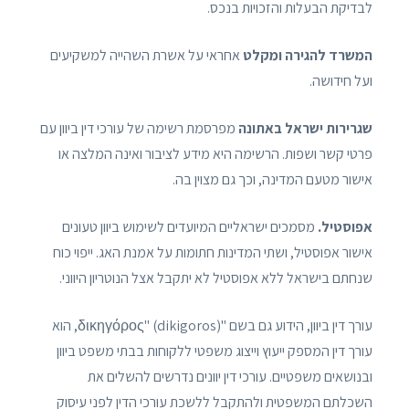
לבדיקת הבעלות והזכויות בנכס.
המשרד להגירה ומקלט
אחראי על אשרת השהייה למשקיעים
ועל חידושה.
שגרירות ישראל באתונה
מפרסמת רשימה של עורכי דין ביוון עם
פרטי קשר ושפות. הרשימה היא מידע לציבור ואינה המלצה או
אישור מטעם המדינה, וכך גם מצוין בה.
אפוסטיל.
מסמכים ישראליים המיועדים לשימוש ביוון טעונים
אישור אפוסטיל, ושתי המדינות חתומות על אמנת האג. ייפוי כוח
שנחתם בישראל ללא אפוסטיל לא יתקבל אצל הנוטריון היווני.
עורך דין ביוון, הידוע גם בשם "δικηγόρος" (dikigoros), הוא
עורך דין המספק ייעוץ וייצוג משפטי ללקוחות בבתי משפט ביוון
ובנושאים משפטיים. עורכי דין יוונים נדרשים להשלים את
השכלתם המשפטית ולהתקבל ללשכת עורכי הדין לפני עיסוק