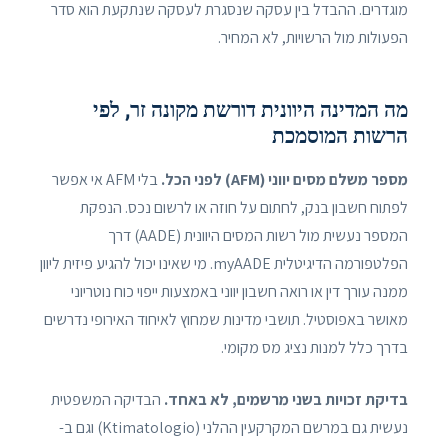
מוגדרים. ההבדל בין עסקה שנסגרת לעסקה שנתקעת הוא סדר
הפעולות מול הרשויות, לא המחיר.
מה המדינה היוונית דורשת מקונה זר, לפי
הרשות המוסמכת
מספר משלם מסים יווני (AFM) לפני הכל.
בלי AFM אי אפשר
לפתוח חשבון בנק, לחתום על חוזה או לרשום נכס. הנפקת
המספר נעשית מול רשות המסים היוונית (AADE) דרך
הפלטפורמה הדיגיטלית myAADE. מי שאינו יכול להגיע פיזית ליוון
ממנה עורך דין או רואה חשבון יווני באמצעות ייפוי כוח נוטריוני
מאושר באפוסטיל. תושבי מדינות שמחוץ לאיחוד האירופי נדרשים
בדרך כלל למנות נציג מס מקומי.
בדיקת זכויות בשני מרשמים, לא באחד.
הבדיקה המשפטית
נעשית גם במרשם המקרקעין ההלני (Ktimatologio) וגם ב-