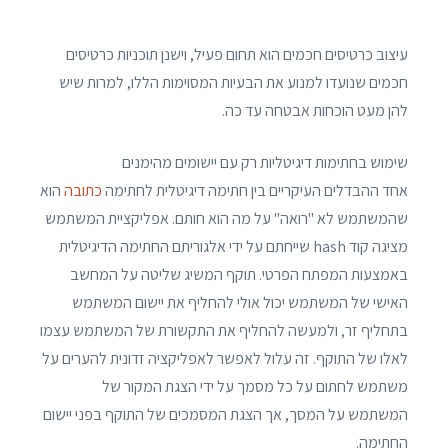
עיצוב כרטיסים חכמים הוא תחום פעיל, וישנן תוכניות כרטיסים
חכמים שנועדו למנוע את הבעיות המסוימות הללו, למרות שיש
להן מעט הוכחות אבטחה עד כה.
שימוש בחתימות דיגיטליות רק עם יישומים מהימנים
אחד ההבדלים העיקריים בין חתימה דיגיטלית לחתימה
כתובה
הוא
שהמשתמש לא "רואה" על מה הוא חותם. אפליקציית המשתמש
מציגה קוד hash שייחתם על ידי אלגוריתם החתימה הדיגיטלית
באמצעות המפתח הפרטי. תוקף המשיג שליטה על המחשב
האישי של המשתמש יכול אולי להחליף את יישום המשתמש
בתחליף זר, ולמעשה להחליף את התקשורת של המשתמש עצמו
לאלו של התוקף. זה עלול לאפשר לאפליקציה זדונית להערים על
משתמש לחתום על כל מסמך על ידי הצגת המקור של
המשתמש על המסך, אך הצגת המסמכים של התוקף בפני יישום
החתימה.