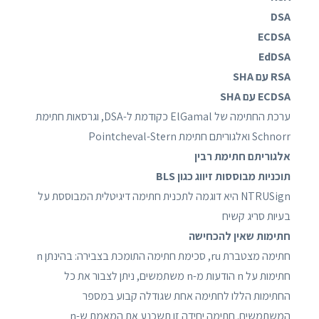
DSA
ECDSA
EdDSA
RSA עם SHA
ECDSA עם SHA
ערכת החתימה של ElGamal כקודמת ל-DSA, וגרסאות חתימת
Schnorr ואלגוריתם חתימת Pointcheval-Stern
אלגוריתם חתימת רבין
תוכניות מבוססות זיווג כגון BLS
NTRUSign היא דוגמה לתכנית חתימה דיגיטלית המבוססת על
בעיות סריג קשיח
חתימות שאין להכחישה
חתימה מצטברת ru, סכימת חתימה התומכת בצבירה: בהינתן n
חתימות על n הודעות מ-n משתמשים, ניתן לצבור את כל
החתימות הללו לחתימה אחת שגודלה קבוע במספר
המשתמשים. חתימה יחידה זו תשכנע את המאמת ש-n