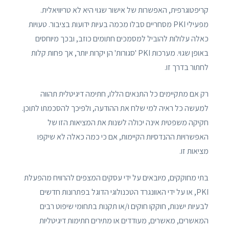
קריפטוגרפית, האפשרות של אישור שגוי היא לא טריוויאלית.
מפעילי PKI מסחריים סבלו מכמה בעיות ידועות בציבור. טעויות
כאלה עלולות להוביל למסמכים חתומים כוזב, ובכך מיוחסים
באופן שגוי. מערכות PKI 'סגורות' הן יקרות יותר, אך פחות קלות
לחתור בדרך זו.
רק אם מתקיימים כל התנאים הללו, חתימה דיגיטלית תהווה
למעשה כל ראיה למי שלח את ההודעה, ולפיכך להסכמתו לתוכן.
חקיקה משפטית אינה יכולה לשנות את המציאות הזו של
האפשרויות ההנדסיות הקיימות, אם כי כמה כאלה לא שיקפו
מציאות זו.
בתי מחוקקים, מיובאים על ידי עסקים המצפים להרוויח מהפעלת
PKI, או על ידי האוונגרד הטכנולוגי הדוגל בפתרונות חדשים
לבעיות ישנות, חוקקו חוקים ו/או תקנות בתחומי שיפוט רבים
המאשרים, מאשרים, מעודדים או מתירים חתימות דיגיטליות