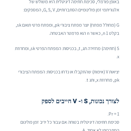
באופן פורמלי, סכימת חתימה דיגיטלית היא משולש של
אלגוריתמי זמן פולינומיים הסתברותיים, G, S, V, המספקים:
G (מחולל מפתח) יוצר מפתח ציבורי pk, ומפתח פרטי תואם sk,
בקלט 1 n, כאשר n הוא פרמטר האבטחה.
S (חתימה) מחזירה תג, t, בכניסות: המפתח הפרטי sk, ומחרוזת
x.
יציאות V (אימות) שהתקבלו או נדחו בכניסות: המפתח הציבורי
pk, מחרוזת x, ותג t.
לצורך נכונות, S ו- V חייבים לספק
Pr = 1.
סכימת חתימה דיגיטלית בטוחה אם עבור כל יריב זמן פולינום
הסתברותי לא אחיד, A