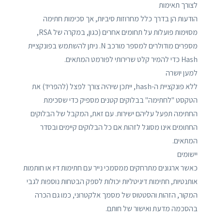
לצורך תאימות
הודעות הן בדרך כלל מחרוזות סיביות, אך סכימות חתימה
מסוימות פועלות על תחומים אחרים (כגון, במקרה של RSA,
מספרים מודולרים למספר מורכב N. ניתן להשתמש בפונקציית
Hash כדי להמיר קלט שרירותי לפורמט המתאים.
למען יושרה
ללא פונקציית ה-hash, ייתכן שיהיה צורך לפצל (להפריד) את
הטקסט "לחתימה" בבלוקים קטנים מספיק כדי שסכימת
החתימה תפעל עליהם ישירות. עם זאת, המקבל של הבלוקים
החתומים אינו מסוגל לזהות אם כל הבלוקים קיימים ובסדר
המתאים.
יישומים
כאשר ארגונים מתרחקים ממסמכי נייר עם חתימות דיו או חותמות
אותנטיות, חתימות דיגיטליות יכולות לספק הבטחות נוספות לגבי
המקור, הזהות והסטטוס של מסמך אלקטרוני, כמו גם הכרה
בהסכמה מדעת ואישור של חותם.