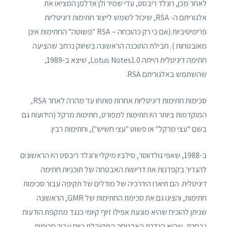
לאחר מכן, רונלד ריבסט, עדי שמיר ולן אדלמן המציאו את
אלגוריתם ה- RSA, שיכול לשמש לייצור חתימות דיגיטליות
פרימיטיביות (אם כי רק כהוכחה – RSA "פשוטה" החתימות אינן
מאובטחות ). חבילת התוכנה הראשונה בשיווק נרחב שהציעה
חתימה דיגיטלית הייתה Lotus Notes1.0, שיצא ב-1989,
שהשתמש באלגוריתם RSA.
סכימות חתימות דיגיטליות אחרות פותחו עד מהרה לאחר RSA,
המוקדמות ביותר היו חתימות למפורט, חתימות מרקל (הידועות גם
בשם "עצי מרקל" או פשוט "עצי חשיש"), וחתימות רבין.
ב-1988, שאפי גולדווסר, סילביו מיקלי ורונלד ריבסט היו הראשונים
להגדיר בקפדנות את דרישות האבטחה של תוכניות חתימה
דיגיטלית. הם תיארו היררכיה של מודלים של תקיפה עבור סכימות
חתימות, והציגו גם את סכימת החתימות של GMR, הראשונה
שניתן להוכיח שהיא מונעת אפילו זיוף קיומי כנגד מתקפת הודעות
נבחרת, שהיא הגדרת האבטחה המקובלת כיום עבור סכימות