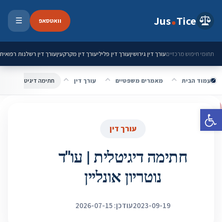
ילוג לתוכן
Jus
Tice
וואטסאפ
☰
פתיחת 
עורך דין גירושין
עורך דין פלילי
עורך דין מקרקעין
עורך דין רשלנות רפואית
תחומי חיפוש מרכזיים
עמוד הבית
מאמרים משפטיים
עורך דין
חתימה דיגיטלית | עו"ד נו
פתח סרגל נגישות
עורך דין
חתימה דיגיטלית | עו"ד
נוטריון אונליין
2023-09-19
עודכן: 2026-07-15