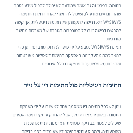
חתומה. בפרט זה גם אומר שהודעה לא יכולה להכיל מידע נסתר
שהחותם אינו מודע לו, ושיכול להיחשף לאחר החלת החתימה.
WYSIWYS היא דרישה לתקפותן של חתימות דיגיטליות, אך קשה
להבטיח דרישה זו בגלל המורכבות הגוברת של מערכות מחשב
מודרניות.
המונח WYSIWYS נטבע על ידי פיטר לנדרוק וטורבן פדרסן כדי
לתאר כמה מהעקרונות באספקת חתימות דיגיטליות מאובטחות
ומחייבות משפטית עבור פרויקטים כלל-אירופיים.
חתימות דיגיטליות מול חתימות דיו על נייר
ניתן לשכפל חתימת דיו ממסמך אחד למשנהו על ידי העתקת
התמונה באופן ידני או דיגיטלי, אבל להחזיק עותקי חתימה אמינים
שיכולים לעמוד בבדיקה מסוימת זו מיומנות ידנית או טכנית
משמעותית, ולהפיק עותקי חתימת דיו שעומדים בפני בדיקה