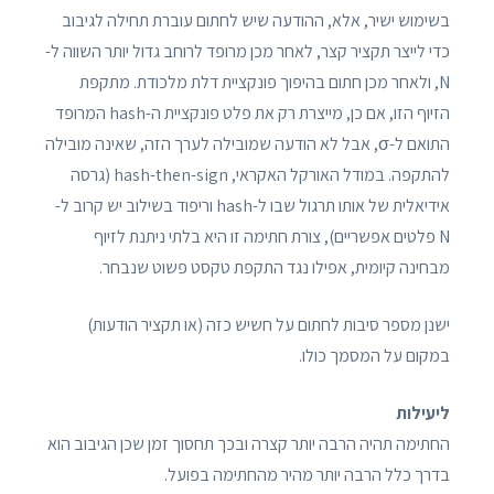
בשימוש ישיר, אלא, ההודעה שיש לחתום עוברת תחילה לגיבוב
כדי לייצר תקציר קצר, לאחר מכן מרופד לרוחב גדול יותר השווה ל-
N, ולאחר מכן חתום בהיפוך פונקציית דלת מלכודת. מתקפת
הזיוף הזו, אם כן, מייצרת רק את פלט פונקציית ה-hash המרופד
התואם ל-σ, אבל לא הודעה שמובילה לערך הזה, שאינה מובילה
להתקפה. במודל האורקל האקראי, hash-then-sign (גרסה
אידיאלית של אותו תרגול שבו ל-hash וריפוד בשילוב יש קרוב ל-
N פלטים אפשריים), צורת חתימה זו היא בלתי ניתנת לזיוף
מבחינה קיומית, אפילו נגד התקפת טקסט פשוט שנבחר.
ישנן מספר סיבות לחתום על חשיש כזה (או תקציר הודעות)
במקום על המסמך כולו.
ליעילות
החתימה תהיה הרבה יותר קצרה ובכך תחסוך זמן שכן הגיבוב הוא
בדרך כלל הרבה יותר מהיר מהחתימה בפועל.