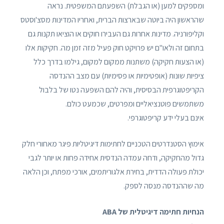
ומספקים למען (או הגבלת) השפעתם המשפטית. נראה
שהראשון היה ביוטה שבארצות הברית, ואחריו המדינות מסצ'וסטס
וקליפורניה. מדינות אחרות גם העבירו חוקים או הוציאו תקנות גם
בתחום זה ולאו"ם יש פרויקט חוק פעיל מזה זמן מה. חקיקות אלו
(או הצעות חקיקה) משתנות ממקום למקום, גילמו בדרך כלל
ציפיות שונות (אופטימיות או פסימיות) עם מצב ההנדסה
הקריפטוגרפית הבסיסית, והיה להם השפעה נטו של בלבול
משתמשים פוטנציאליים ומפרטים, שכמעט כולם.
אינם בעלי ידע קריפטוגרפי.
אימוץ הסטנדרטים הטכניים לחתימות דיגיטליות פיגר מאחורי חלק
גדול מהחקיקה, ודחה עמדה הנדסית אחידה פחות או יותר לגבי
יכולת פעולה הדדית, בחירת אלגוריתמים, אורכי מפתח, וכן הלאה
מה שההנדסה מנסה לספק.
הנחיות חתימה דיגיטלית של ABA