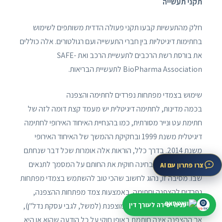
תקני תעשייה
חלק מהתעשיות קבעו תקני פעולה הדדית משותפים לשימוש
בחתימות דיגיטליות בין חברי התעשייה ועם רגולטורים. אלה כוללים
את בורסת רשת הרכבים לתעשיית הרכב ואת SAFE-
BioPharma Association לתעשיית הבריאות.
שימוש בצמדי מפתחות נפרדים לחתימה והצפנה
בכמה מדינות, לחתימה דיגיטלית יש מעמד קצת דומה לזה של
חתימת עט ונייר מסורתית, כמו בהנחיית האיחוד האירופי לחתימה
דיגיטלית משנת 1999 ובחקיקת ההמשך של האיחוד האירופי
משנת 2014. בדרך כלל, הוראות אלה אומרות שכל דבר שנחתם
דיגיטלית מחייב מבחינה חוקית את החותם על המסמך לתנאים
צרו פתרון עם AI
שבו. מסיבה זו, נהוג לחשוב שהכי טוב להשתמש בצמדי מפתחות
נפרדים להצפנה וחתימה. באמצעות צמד מפתחות ההצפנה,
פניה ישירה לעורך דין
אדם יכול להשתתף בשיחה מוצפנת (למשל, לגבי עסקת נדל"ן),
אך ההצפנה אינה חותמת באופן חוקי על כל הודעה שהוא או היא