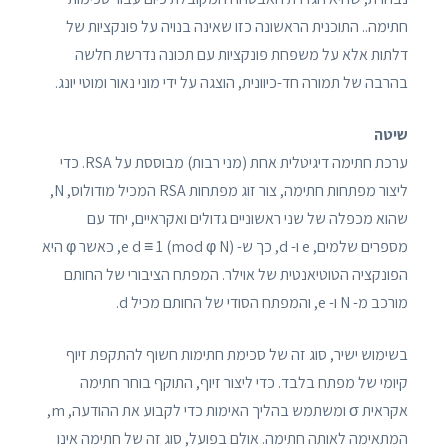
חתימה.. התוכנית הראשונה כזו שאינה בנויה על פונקציות של
דלתות אלא על משפחת פונקציות עם תכונה נדרשת חלשה
בהרבה של תמורה חד-כיוונית, הוצגה על ידי מוני נאור ומוטי יונג.
שיטה
ערכת חתימה דיגיטלית אחת (מני רבות) מבוססת על RSA. כדי
ליצור מפתחות חתימה, צור זוג מפתחות RSA המכיל מודולוס, N,
שהוא מכפלה של שני ראשוניים גדולים ואקראיים, יחד עם
מספרים שלמים, e ו- d, כך ש- e d ≡ 1 (mod φ N), כאשר φ היא
הפונקציה הטוטיאנטית של אוילר. המפתח הציבורי של החותם
מורכב מ- N ו- e, והמפתח הסודי של החותם מכיל d.
בשימוש ישיר, סוג זה של סכימת חתימות חשוף להתקפת זיוף
קיומי של מפתח בלבד. כדי ליצור זיוף, התוקף בוחר חתימה
אקראית σ ומשתמש בהליך האימות כדי לקבוע את ההודעה, m,
המתאימה לאותה חתימה. אולם בפועל, סוג זה של חתימה אינו