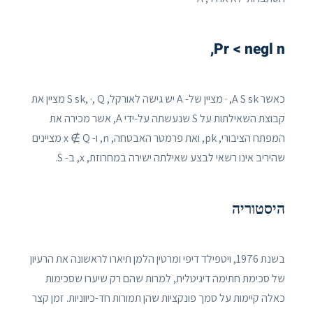
Pr < negl n,
כאשר A S sk, · מציין של- A יש גישה לאורקל, S sk, ·, Q מציין את
קבוצת השאילתות על S שנעשתה על-ידי A, אשר מכירה את
המפתח הציבורי, pk, ואת פרמטר האבטחה, n, ו- x ∉ Q מציינים
שהיריב אינו רשאי לבצע שאילתה ישירה במחרוזת, x, ב- S.
היסטוריה
בשנת 1976, ויטפילד דיפי ומרטין הלמן תיארו לראשונה את הרעיון
של סכימת חתימה דיגיטלית, למרות שהם רק שיערו שסכימות
כאלה קיימות על סמך פונקציות שהן תמורות חד-כיווניות. זמן קצר