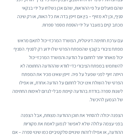
שהם פועלים על פי ההוראות, שהם אכן נשלחו על ידי בנקאי
סניף, וכן לא מזויף – בין אם זייפן בדה את כל האות, או רק שינה
מכתב קיים במעבר על ידי הוספת מספר ספרות.
עם ערכת חתימה דיגיטלית, המשרד המרכזי יכול לתאם מראש
מפתח ציבורי בקובץ שהמפתח הפרטי שלו ידוע רק לסניף. הסניף
יכול מאוחר יותר לחתום על הודעה והמשרד המרכזי יכול
להשתמש במפתח הציבורי כדי לוודא שההודעה החתומה לא
הייתה זיוף לפני שפעל על פיה. זייפן שאינו מכיר את המפתח
הפרטי של השולח אינו יכול לחתום על הודעה אחרת, או אפילו
לשנות ספרה בודדת בהודעה קיימת מבלי לגרום לאימות החתימה
של הנמען להיכשל.
הצפנה יכולה להסתיר את תוכן ההודעה מצותת, אבל הצפנה
בפני עצמה עלולה שלא לאפשר לנמען לאמת את מקוריות
ההודעה, או אפילו לזהות שינויים סלקטיביים כמו שינוי ספרה – אם