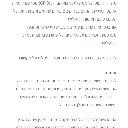
משרד הדפוס של ממשלת ארצות הברית (GPO) מפרסם גרסאות
אלקטרוניות של התקציב, חוקים ציבוריים ופרטיים והצעות חוק של
הקונגרס עם חתימות דיגיטליות.
אוניברסיטאות כולל פן סטייט, אוניברסיטת שיקגו וסטנפורד
מפרסמות תמלילים אלקטרוניים של סטודנטים עם חתימות
דיגיטליות.
להלן כמה סיבות נפוצות להחלת חתימה דיגיטלית על תקשורת:
אימות
להודעה עשויה להיות נייר מכתבים או חתימה בכתב יד המזהה
את השולח שלה, אך ניתן להעתיק ניירות מכתבים וחתימות בכתב
יד ולהדביק אותן על הודעות מזויפות. אפילו הודעות לגיטימיות
עשויות להשתנות במהלך ההעברה.
אם המשרד המרכזי של בנק מקבל מכתב הטוען שהוא מסניף
עם הנחיות לשינוי יתרת החשבון, הבנק המרכזי צריך לוודא, לפני