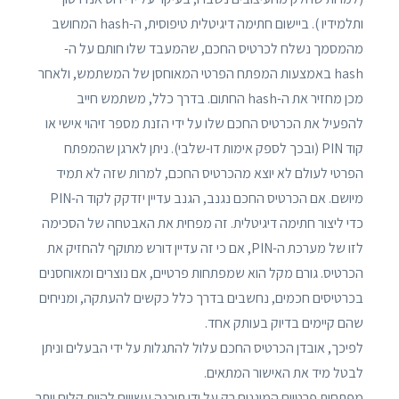
ותלמידיו ). ביישום חתימה דיגיטלית טיפוסית, ה-hash המחושב
מהמסמך נשלח לכרטיס החכם, שהמעבד שלו חותם על ה-
hash באמצעות המפתח הפרטי המאוחסן של המשתמש, ולאחר
מכן מחזיר את ה-hash החתום. בדרך כלל, משתמש חייב
להפעיל את הכרטיס החכם שלו על ידי הזנת מספר זיהוי אישי או
קוד PIN (ובכך לספק אימות דו-שלבי). ניתן לארגן שהמפתח
הפרטי לעולם לא יוצא מהכרטיס החכם, למרות שזה לא תמיד
מיושם. אם הכרטיס החכם נגנב, הגנב עדיין יזדקק לקוד ה-PIN
כדי ליצור חתימה דיגיטלית. זה מפחית את האבטחה של הסכימה
לזו של מערכת ה-PIN, אם כי זה עדיין דורש מתוקף להחזיק את
הכרטיס. גורם מקל הוא שמפתחות פרטיים, אם נוצרים ומאוחסנים
בכרטיסים חכמים, נחשבים בדרך כלל כקשים להעתקה, ומניחים
שהם קיימים בדיוק בעותק אחד.
לפיכך, אובדן הכרטיס החכם עלול להתגלות על ידי הבעלים וניתן
לבטל מיד את האישור המתאים.
מפתחות פרטיים המוגנים רק על ידי תוכנה עשויים להיות קלים יותר