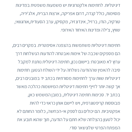
דיגיטליות. לחתימות אלקטרוניות יש משמעות משפטית במדינות
מסוימות, כולל קנדה, דרום אפריקה, ארצות הברית, אלג'יריה,
טורקיה, הודו, ברזיל, אינדונזיה, מקסיקו, ערב הסעודית,אורוגוואי,
שוויץ, צ'ילה ומדינות האיחוד האירופי.
חתימות דיגיטליות משתמשות בהצפנה אסימטרית. במקרים רבים,
הם מספקים שכבה של אימות ואבטחה להודעות הנשלחות דרך
ערוץ לא מאובטח: ביישום נכון, חתימה דיגיטלית נותנת למקבל
סיבה להאמין שההודעה נשלחה על ידי השולח הנטען. חתימות
דיגיטליות שוות ערך לחתימות מסורתיות בכתב יד במובנים רבים,
אך קשה יותר לזייף חתימות דיגיטליות המיושמות כהלכה מאשר
בכתב יד. סכימות חתימה דיגיטלית, במובן המשמש כאן,
מבוססות קריפטוגרפית, ויש ליישם אותן כראוי כדי להיות
אפקטיביות. הם יכולים גם לספק אי-הכחשה, כלומר החותם לא
יכול לטעון בהצלחה שלא חתם על הודעה, תוך שהוא תובע את
המפתח הפרטי שלונשאר סודי.