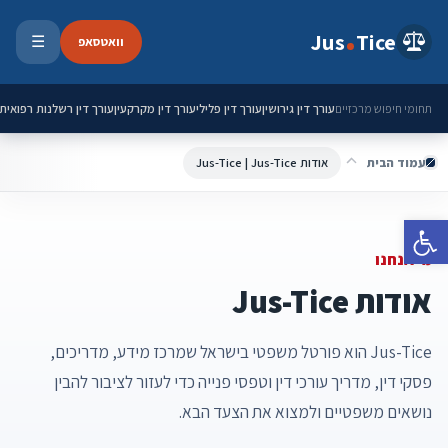
ילוג לתוכן
Jus
Tice
וואטסאפ
☰
פתיחת 
עורך דין גירושין
עורך דין פלילי
עורך דין מקרקעין
עורך דין רשלנות רפואית
תחומי חיפוש מרכזיים
עמוד הבית
אודות Jus-Tice | Jus-Tice
פתח סרגל נגישות
מי אנחנו
אודות Jus-Tice
Jus-Tice הוא פורטל משפטי בישראל שמרכז מידע, מדריכים,
פסקי דין, מדריך עורכי דין וטפסי פנייה כדי לעזור לציבור להבין
נושאים משפטיים ולמצוא את הצעד הבא.