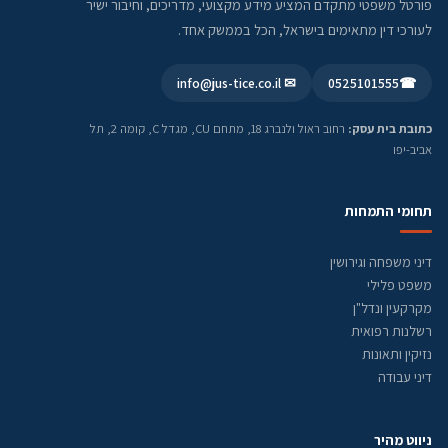
פורטל משפטי מתקדם המציע מידע מקצועי, מדריכים, וחיבור ישיר
לעורכי דין מתאימים בישראל, הכל בממשק אחד.
✉ info@jus-tice.co.il
0525101555
☎
כתובת בית עסק:
רחוב ראול ולנברג 18, מתחם CU, מגדל C, קומה 2, תל
אביב-יפו
תחומי התמחות
דיני משפחה וגירושין
משפט פלילי
מקרקעין ונדל"ן
רשלנות רפואית
נזיקין ותאונות
דיני עבודה
ניווט מהיר