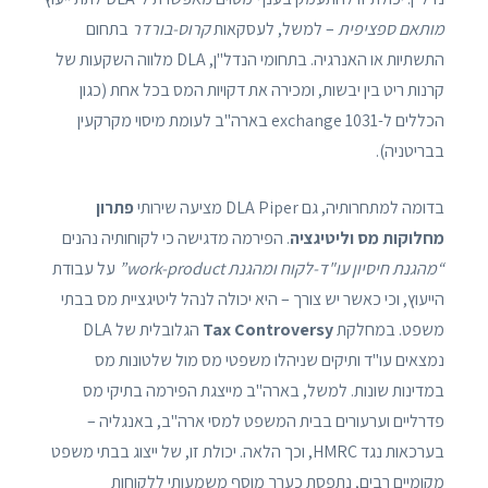
מותאם ספציפית
– למשל, לעסקאות
קרוס-בורדר
בתחום
התשתיות או האנרגיה. בתחומי הנדל"ן, DLA מלווה השקעות של
קרנות ריט בין יבשות, ומכירה את דקויות המס בכל אחת (כגון
הכללים ל-1031 exchange בארה"ב לעומת מיסוי מקרקעין
בבריטניה).
בדומה למתחרותיה, גם DLA Piper מציעה שירותי
פתרון
מחלוקות מס וליטיגציה
. הפירמה מדגישה כי לקוחותיה נהנים
“מהגנת חיסיון עו"ד-לקוח ומהגנת work-product”
על עבודת
הייעוץ, וכי כאשר יש צורך – היא יכולה לנהל ליטיגציית מס בבתי
משפט. במחלקת
Tax Controversy
הגלובלית של DLA
נמצאים עו"ד ותיקים שניהלו משפטי מס מול שלטונות מס
במדינות שונות. למשל, בארה"ב מייצגת הפירמה בתיקי מס
פדרליים וערעורים בבית המשפט למסי ארה"ב, באנגליה –
בערכאות נגד HMRC, וכך הלאה. יכולת זו, של ייצוג בבתי משפט
מקומיים רבים, נתפסת כערך מוסף משמעותי ללקוחות