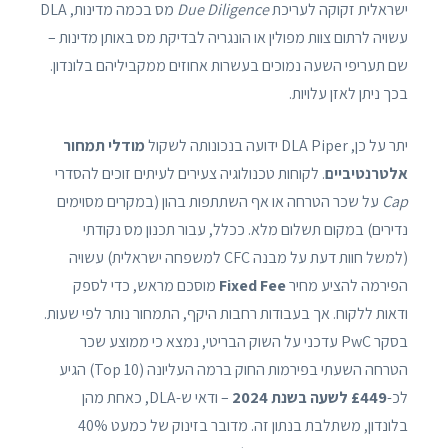
ישראלית זקוקה לעריכת
Due Diligence
מס בכמה מדינות, DLA
עשויה לרתום צוות מפולין או הונגריה לבדיקת מס באותן מדינות –
שם תעריפי השעה נמוכים בעשרות אחוזים ממקביליהם בלונדון.
בכך ניתן לאזן עלויות.
יתר על כן, DLA Piper ידועה בנכונותה לשקול
מודלי תמחור
אלטרנטיביים
. לקוחות טכנולוגיה צעירים לעיתים זוכים להסדרי
Cap
על שכר הטרחה או אף השתתפות בהון (במקרים מסוימים
נדירים) במקום תשלום מלא. ככלל, עבור תכנון מס נקודתי
(למשל חוות דעת על מבנה CFC למשפחה ישראלית) עשויה
הפירמה להציע מחיר
Fixed Fee
מוסכם מראש, כדי לספק
ודאות ללקוח. אך בעבודות רחבות היקף, התמחור נותר לפי שעות.
בסקר PwC עדכני על השוק הבריטי, נמצא כי ממוצע שכר
הטרחה השעתי בפירמות החוק ברמה העליונה (Top 10) הגיע
לכ-
£449 לשעה בשנת 2024
– ודאי ש-DLA, כאחת מהן
בלונדון, משתלבת בנתון זה. מדובר בזינוק של כמעט 40%