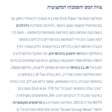
צוות המס והסמכתו המקצועית
מחלקת המס של DLA Piper מורכבת מעורכי דין עתירי ניסיון, אך
גם מפרופיל מקצועי מגוון: כאמור, הפירמה משלבת
כלכלנים
בצוות (מה שפחות נפוץ בפירמות משפטיות קלאסיות) – וזאת כדי
לתת מענה היברידי למשימות כמו מודלים כלכליים בתמחור
העברה או חוות דעת כלכליות בבתי משפט. חלק מעורכי הדין
במחלקה הם
רואי חשבון בהכשרתם
, מה שמקל עליהם להבין
דוחות כספיים וספרי חשבונות בעומקן. רבים מן השותפים הבכירים
הם בעלי
LL.M במיסוי
או תארים נוספים: לדוגמה, אליסון מקסוול,
ראש מחלקת המס בארה"ב, היא בעלת LL.M Tax וניסיון רב
בתמחור העברה; נרבה פאנוסיאן, שותף בלוס אנג'לס, זכה בפרס
"כוכב עולה בתמחור העברה" של ITR. אנשי DLA מעורבים
בארגוני מס בינ"ל: רבים חברים ב-IFA, ומשתתפים בוועידות ה-
BEPS של ה-OECD. הפירמה מעודדת גם
פרסומים מקצועיים
–
דוחות "Israel Group News" שהיא מפרסמת מעידים על כך