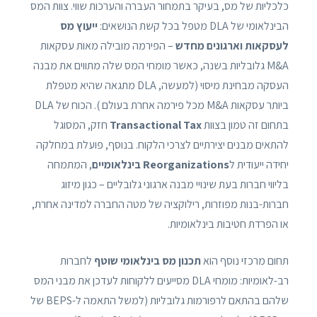
כלכליות של מס, בעיקר בתמחור העברה והערכות שווי. צוות המס
הבינלאומי של DLA מטפל בכל קשת הנושאים:
ייעוץ מס
לעסקאות וארגונים מחדש
– הפירמה מובילה מאות עסקאות
M&A גלובליות בשנה, כאשר מומחי המס שלה מתווים את מבנה
העסקה מבחינת מיסוי (למעשה, DLA מתגאה שהיא מטפלת
ביותר עסקאות M&A מכל פירמה אחרת בעולם ). הכוח של DLA
בתחום זה טמון בצוות
Transactional Tax
חזק, המסוגל
להתאים מבנים יצירתיים לצרכי הלקוח. בנוסף, פועלת במחלקה
יחידה ייעודית ל
Reorganizations בינלאומיים
, המתמחה
בליווי חברות בעת שינויי מבנה ארגוני גלובליים – כגון מיזוג
חברות-בנות מפוזרות, רילוקציה של מטה החברה למדינה אחרת,
או הפרדת חטיבות בינלאומיות.
תחום מרכזי נוסף הוא
תכנון מס בינלאומי שוטף
לחברות
רב-לאומיות: מומחי DLA מסייעים ללקוחות לעדכן את מבני המס
שלהם בהתאם לרפורמות גלובליות (למשל התאמה ל-BEPS של