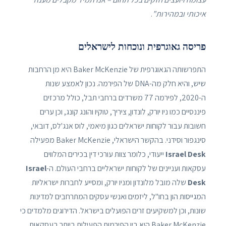
איכותי ובמהירות”
.
פריסה גאוגרפית ונוכחות לישראלים
התפרשותה הגאוגרפית של Baker McKenzie היא מן הרחבות
שיש, והיא חלק מה-DNA של הפירמה. נכון לאמצע שנות
ה-2020, לפירמה 77 משרדים ברחבי תבל, כולל מרכזים
פיננסיים כמו ניו יורק, לונדון, ציריך, טוקיו והונג קונג, וכן ערים
חשובות עבור לקוחות ישראלים כגון מיאמי, לוס אנג'לס, דובאי,
סינגפור וסידני. בהקשר הישראלי, Baker McKenzie מפעילה
Israel Desk
ייעודי, כלומר צוות עורכי דין בכירים המלווים
עסקאות ועניינים של לקוחות ישראליים ברחבי העולם. ה-
Israel
Desk
שלה מובל מלונדון ומניו יורק, ומסייע לחברות ישראליות
המגייסות הון בחו"ל, ליזמים ואנשי עסקים המתרחבים למדינות
שונות, וכן למשקיעים זרים הפועלים בישראל. הדירוגים מלמדים כי
Baker McKenzie היא בין הפירמות הפעילות ביותר בעסקאות