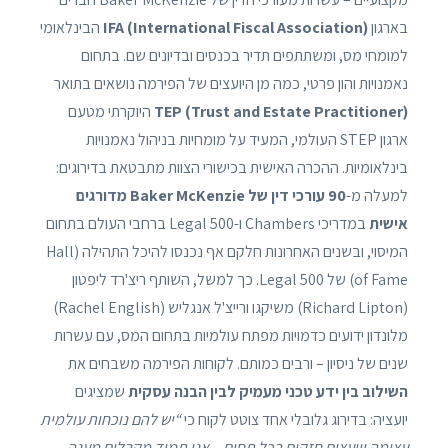
בארגון
IFA (International Fiscal Association)
הבינלאומי
למומחי מס, ומשתתפים תדיר בכנסים ובדיונים שם. בתחום
נאמנויות והון פרטי, כמה מן היועצים של הפירמה נושאים בתואר
TEP (Trust and Estate Practitioner)
היוקרתי מטעם
ארגון STEP העולמי, המעיד על מומחיות בניהול נאמנויות
בינלאומיות. ההכרה האישית בכישורי הצוות מתבטאת בדירוגים:
למעלה מ-
90 עורכי דין של Baker McKenzie מדורגים
אישית
במדריכי Chambers ו-Legal 500 ברחבי העולם בתחום
המיסוי, ובשנים האחרונות חלקם אף נכנסו להיכל התהילה (Hall
of Fame) של Legal 500. כך למשל, השותף ריצ'רד ליפטון
(Richard Lipton) משיקגו ורייצ'ל אנגליש (Rachel English)
מלונדון ידועים כדמויות מפתח עולמיות בתחום המס, עם עשרות
שנים של ניסיון – ורבים כמותם. לקוחות הפירמה משבחים את
השילוב בין ידע טכני מעמיק לבין הבנה עסקית
שמציגים
יועציה: בדירוג גלובלי אחד צוטט לקוח כי
“יש להם נוכחות עולמית
עצומה ויועצים חזקים בכל תחום – אנו תמיד מקבלים מענה