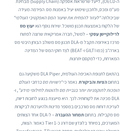
ה-OECD), לייעל שרשראות אספקה (Supply Chain) מבחינת
מע"מ ומכס, ולתכנן שימוש יעיל באמנות מס. הפירמה מעידה
שביכולתה
“לעזור להפחית את שיעור המס האפקטיבי העולמי”
של הלקוח באמצעות תכנון מושכל. שירות נוסף הוא
יעוץ מס
לרילוקיישן עסקי
– למשל, חברה אמריקאית שרוצה לפתוח
מרכז באירופה תקבל מ-DLA תכנון מס משולב הבוחן היבטי מס
בארה"ב (כמו GILTI ו-BEAT) לצד חוקי המס של המדינה
המארחת, כדי למקסם יתרונות.
בהתאם לתנופת האכיפה העולמית, DLA Piper משקיעה גם
בתחום
הציות והביקורת
. נאמר כי
“רשויות מס ברחבי העולם
הופכות לתוקפניות יותר בגביית מס ולהוטות לחילופי מידע”
, ו-
DLA מכינה את לקוחותיה לכך. היא מייעצת בנוגע לחובות דיווח,
לעריכת דוחות מס מורכבים במספר מדינות ולהיערכות לביקורות
מס מקבילות. בתחום
תמחור ההעברה
– ל-DLA אחד הצוותים
המוערכים, במיוחד בלונדון שם דורג כ-Tier 1 כאמור. הצוות,