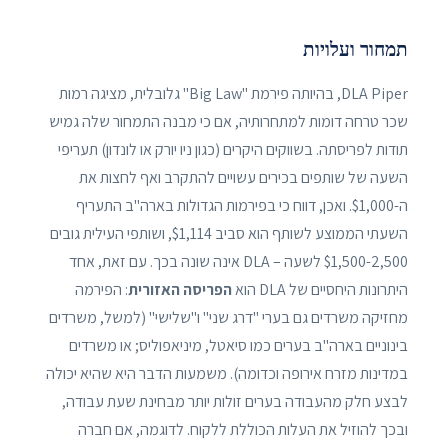
תמחור ועלויות
DLA Piper, בהיותה פירמת "Big Law" גלובלית, מציגה רמות
שכר טרחה דומות למתחרותיה, אם כי מבנה התמחור שלה גמיש
תודות לפריסתה. בשווקים היקרים (כגון ניו יורק או לונדון) תעריפי
השעה של שותפים בכירים עשויים להתקרב ואף לחצות את
ה-$1,000. ואכן, דווח כי בפירמות הגדולות בארה"ב התעריף
השעתי הממוצע לשותף הוא סביב $1,114, ושותפי העילית גובים
$1,500-2,500 לשעה – DLA אינה שונה בכך. עם זאת, אחד
היתרונות היחסיים של DLA הוא
הפריסה האזורית
: הפירמה
מחזיקה משרדים גם בערי "דרג שני" ו"שלישי" (למשל, משרדים
בינוניים בארה"ב בערים כמו סיאטל, מיניאפוליס; או משרדים
במדינות מזרח אירופה וכדומה). משמעות הדבר היא שהיא יכולה
לבצע חלק מהעבודה בערים זולות יותר מבחינת שעת עבודה,
ובכך להוזיל את העלות הכוללת ללקוח. לדוגמה, אם חברה