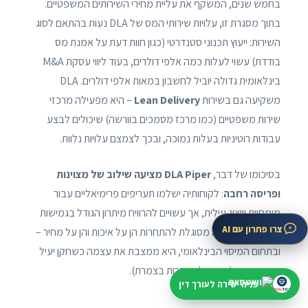
בחמש שנים, המשקף את עליית מחירי השירותים המשפטיים.
בתוך מסגרת זו, עלויות שירותי המס של DLA נעות בהתאם לסוג
השירות: ייעוץ תכנוני סטנדרטי (כגון חוות דעת על אמנת מס
בודדת) עשוי לעלות כמה אלפי דולרים, בעוד ליווי עסקת M&A
בינלאומית גדולה יוביל לחשבון במאות אלפי דולרים. DLA
משקיעה גם בשירות
Lean Delivery
– היא מפעילה מרכזי
שירות משפטיים (כמו מרכז מסמכים בוורשה) שיכולים לבצע
עבודות רוטיניות בעלות נמוכה, ובכך לצמצם עלויות נלוות.
בסיכומו של דבר,
DLA Piper מציעה שילוב של מצוינות
ופריסה רחבה
: לקוחותיה ישלמו תעריפים פרימיאליים עבור
מומחיות וייצוג עילית, אך עשויים להרוויח מיתרון הגודל בגמישות
צרו פתרון עם AI
התמחור. הפירמה מסוגלת להתחרות הן על איכות והן על מחיר –
ובתחום המיסוי הבינלאומי, היא ממצבת את עצמה כשחקן יעיל
וטוב-תמורה (יחסית למתחרות בצמרת).
פניה ישירה לעורך דין