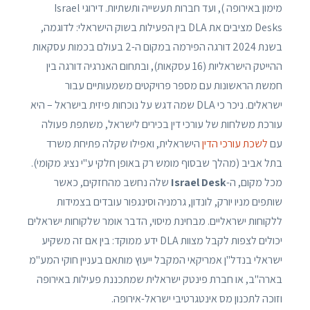
מימון באירופה ), ועד חברות תעשייה ותשתיות. דירוגי Israel
Desks מציבים את DLA בין הפעילות בשוק הישראלי: לדוגמה,
בשנת 2024 דורגה הפירמה במקום ה-2 בעולם בכמות עסקאות
ההייטק הישראליות (16 עסקאות), ובתחום האנרגיה דורגה בין
חמשת הראשונות עם מספר פרויקטים משמעותיים עבור
ישראלים. ניכר כי DLA שמה דגש על נוכחות פיזית בישראל – היא
עורכת משלחות של עורכי דין בכירים לישראל, משתפת פעולה
עם
לשכת עורכי הדין
הישראלית, ואפילו שקלה פתיחת משרד
בתל אביב (מהלך שבסוף מומש רק באופן חלקי ע"י נציג מקומי).
מכל מקום, ה-
Israel Desk
שלה נחשב מהחזקים, כאשר
שותפים מניו יורק, לונדון, גרמניה וסינגפור עובדים בצמידות
ללקוחות ישראליים. מבחינת מיסוי, הדבר אומר שלקוחות ישראלים
יכולים לצפות לקבל מצוות DLA ידע ממוקד: בין אם זה משקיע
ישראלי בנדל"ן אמריקאי המקבל ייעוץ מותאם בעניין חוקי המע"מ
בארה"ב, או חברת פינטק ישראלית שמתכננת פעילות באירופה
וזוכה לתכנון מס אינטגרטיבי ישראל-אירופה.