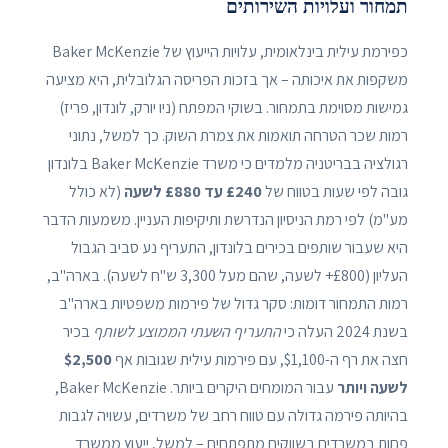
תמחור ועלויות השירותים
כפירמת עילית בינלאומית, עלויות הייעוץ של Baker McKenzie
משקפות את איכותה – אך בזכות הפריסה הגלובלית, היא מציעה
גמישות מסוימת בתמחור. בשוקי המפתח (ניו יורק, לונדון, פריז)
רמות שכר הטרחה תואמות את צמרת השוק. כך למשל, נתוני
רגולציה בבריטניה מלמדים כי משרד Baker McKenzie בלונדון
גובה לפי שעות בטווח של
£240 עד £880 לשעה
(לא כולל
מע"מ) לפי רמת הניסיון הנדרשת ותיקיפות העניין. משמעות הדבר
היא שעבור שותפים בכירים בלונדון, התעריף נע סביב הגבול
העליון (£800+ לשעה, שהם מעל 3,300 ש"ח לשעה). בארה"ב,
רמות התמחור דומות: סקר גדול של פירמות משפטיות בארה"ב
בשנת 2024 העלה כי
התעריף השעתי הממוצע לשותף
בכיר
חצה את רף ה-$1,100, עם פירמות עילית שגובות אף
$2,500
לשעה ויותר
עבור המומחים היקרים ביותר. Baker McKenzie,
בהיותה פירמה גדולה עם טווח רחב של משרדים, עשויה לגבות
פחות במשרדים בשווקים מתפתחים – למשל, ייעוץ ממשרד