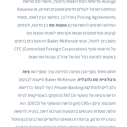
Rulings
מרשויות המס השונות (למשל, אישורי מס מרשות
המיסים בישראל לעולים חדשים ותושבים חוזרים, או Advance
Pricing Agreements בארה"ב). במישור הבינלאומי, מומחי
הפירמה תורמים לניסוח ועדכון
אמנות מס
בין מדינות, ולעיתים
קרובות מפרסמים פרשנויות אקדמיות לסעיפי אמנות מס
מסובכים. למשל, אנשי Baker McKenzie היו מעורבים בדיונים
על פרשנות סעיף CFC (Controlled Foreign Corporation)
באמנות למניעת כפל מס של ארה"ב עם מדינות שונות.
תחום מיוחד נוסף שבו מציעה הפירמה ערך מוסף הוא
ציות
ורגולציית מס גלובלית
. Baker McKenzie מייעצת לבנקים
גלובליים ולמחלקות
Private Banking
כיצד לעמוד בדרישות
הדיווח והציות של משטרי FATCA (החקיקה האמריקאית לגילוי
חשבונות זרים) ו-CRS (תקן הדיווח המשותף של OECD). היא
מלווה מוסדות פיננסיים בהטמעת מערכות דיווח, בפנייה לרשויות
בעת גילוי מרצון, ובהסדרת נושאים רגולטוריים מורכבים (כגון טיפול