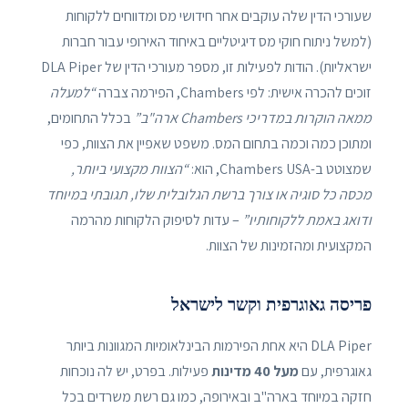
שעורכי הדין שלה עוקבים אחר חידושי מס ומדווחים ללקוחות
(למשל ניתוח חוקי מס דיגיטליים באיחוד האירופי עבור חברות
ישראליות). הודות לפעילות זו, מספר מעורכי הדין של DLA Piper
זוכים להכרה אישית: לפי Chambers, הפירמה צברה
“למעלה
ממאה הוקרות במדריכי Chambers ארה"ב”
בכלל התחומים,
ומתוכן כמה וכמה בתחום המס. משפט שאפיין את הצוות, כפי
שמצוטט ב-Chambers USA, הוא:
“הצוות מקצועי ביותר,
מכסה כל סוגיה או צורך ברשת הגלובלית שלו, תגובתי במיוחד
ודואג באמת ללקוחותיו”
– עדות לסיפוק הלקוחות מהרמה
המקצועית ומהזמינות של הצוות.
פריסה גאוגרפית וקשר לישראל
DLA Piper היא אחת הפירמות הבינלאומיות המגוונות ביותר
גאוגרפית, עם
מעל 40 מדינות
פעילות. בפרט, יש לה נוכחות
חזקה במיוחד בארה"ב ובאירופה, כמו גם רשת משרדים בכל