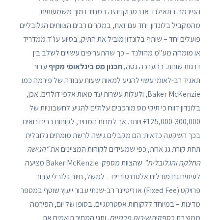
הפירמה בתאילנד או במרוקו יהיה במחיר נמוך משמעותית
מהמקביל בלונדון. יחד עם זאת, במקרים רבים הצוותים הגלובליים
פועלים יחד – שותף בלונדון מוביל את התיק, בסיוע עו"ד ממדריד
או מומחה מע"מ מהולנד – כך שהתעריפים עשויים לשלב בין
דרגות שונות. בהערכה גסה,
תכנון מס בינלאומי מקיף
עבור
תאגיד רב-לאומי עשוי להגיע למאות שעות עבודה של פירמה כמו
Baker McKenzie, ולעלות עשרות עד מאות אלפי דולרים. אכן,
בלונדון דווח כי תיקי מס מורכבים עלולים להגיע לחשבוניות של
£125,000-300,000 ויותר. אך למרות המחיר, לקוחות רבים רואים
בכך השקעה כדאית: הם מקבלים גישה לרשת מומחים גלובלית
תחת קורת גג אחת, כפי שמעידים לקוחות המציינים את
“הגישה
החלקה והגלובלית”
שהצוות מספק. Baker McKenzie מציעה
לעיתים גם מודלים אלטרנטיביים – למשל, חיוב גלובלי עבור
פרויקט (Fixed Fee) או ריטיינר רב-שנתי עבור ייעוץ שוטף במספר
מדינות – במיוחד ללקוחות אסטרטגיים. בסופו של יום, הפירמה
ממוצבת כספקית
שירות פרמיום
, ותגי המחיר תואמים את