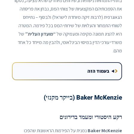
בתתי-התמחויות נישתיות ובשירותים מיוחדים שהיא מציעה, נסקור
את הסמכותיהם המקצועיות של צוותי המס, נבחן את פריסתה
הגאוגרפית (לרבות זיקה מיוחדת לישראל) ולבסוף – נתייחס
לטווחי התמחור והעלויות של שירותי המס בכל פירמה. המטרה
היא להציג תמונה מקיפה ומעמיקה של
“מועדון העלית”
של
משרדי עורכי הדין במיסוי הבינלאומי, ולהבין מה מייחד כל אחד
מהם.
בעמוד הזה
Baker McKenzie (בייקר מקנזי)
רקע היסטורי ומעמד בדירוגים
Baker McKenzie
נמנית על הפירמות הראשונות שהפכו