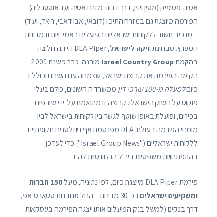
אסיה-פסיפיק (מסין ויפן, דרך דרום-מזרח אסיה ועד אוסטרליה).
הפירמה מיוצגת גם במזרח התיכון (דובאי, אבו דאבי, ריאד, ועוד)
– מרכיב חשוב ללקוחות ישראליים הפועלים באמירויות ובמדינות
המפרץ. מבחינת
זיקה לישראל
, DLA Piper הייתה חלוצה
בהקמת
Israel Country Group
מובנה. כבר משנת 2009
הקימה הפירמה את קבוצת ישראל, שצמחה עם השנים וכוללת
כיום
למעלה מ-100 עורכי דין
ממשרדיה השונים, כולם בעלי
פוקוס על השוק הישראלי. קבוצה זו מתואמת על-ידי שותפים
בכירים, ופועלת באופן שוטף לגשר בין לקוחות בישראל לבין
מומחי הפירמה בעולם. DLA מפרסמת אף ניוזלטרים תקופתיים
ללקוחות ישראליים ("Israel Group News") כדי לעדכן
בהתפתחויות משפטיות בינ"ל הרלוונטיות להם.
פירמת DLA Piper מייצגת כיום, לפי נתוניה, מעל
150 חברות
ומשקיעים ישראלים
בכ-30 מדינות – החל מחברות סטארט-אפ,
דרך בנקים (למשל בנק הפועלים אותו ייצגה הפירמה בעסקאות