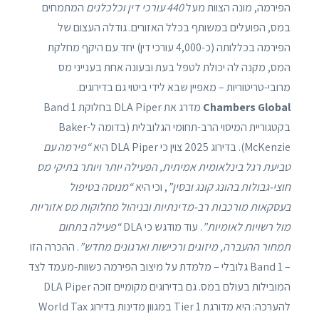
הפירמה, מונה הצוות מעל
440 עורכי דין וכלכלנים
המתמחים
במס, הפועלים במשותף בכלל האזורים. גודלה העצום של
הפירמה בכללותה (כ-4,000 עורכי דין) יחד עם היקף מחלקת
המס, מקנה לה יכולת לטפל בעת ובעונה אחת בענייני מס
מרובי-טריטוריות – מאפיין שבא לידי ביטוי גם בדירוגים.
Chambers Global
מדרג את DLA Piper בחלוקת Band 1
בקטגוריית המיסוי הרב-תחומי הגלובלית (בדומה ל-Baker
McKenzie). בדירוג 2025 צוין כי DLA Piper היא
“פירמה עם
טביעת רגל בינלאומית אמיתית, הפעילה יותר ויותר בתיקי מס
חוצי-גבולות בהונג קונג ובסין”
, וכי היא
“מנוסה בטיפול
בעסקאות מורכבות רב-מדינתיות ובניהול מחלוקות מס אזוריות
מול רשויות לאומיות”
. עוד מודגש כי DLA
“פעילה בתחום
תמחור ההעברה, מיזוגים ורכישות וארגונים מחדש”
. ההכרה הזו
– Band 1 גלובלי – מלמדת על מיצוב הפירמה כשוות-מעמד לצד
המובילות בעולם במס. גם בדירוגים מקומיים זוכה DLA Piper
להערכה: היא מדורגת Tier 1 במגוון מדינות בדירוג World Tax