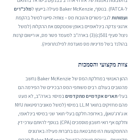
בחשבונות נאמנות של אזרחי ארה"ב בבנקים בישראל בהתאם
ל-FATCA). בנוסף, Baker McKenzie פעילה בייעוץ ל
מלכ"רים
ועמותות
לגבי פטורים והטבות מס – צוותיה סייעו למשל בהקמת
ארגוני צדקה בינלאומיים באופן שממקסם את ההקלות (למשל
ניצול סעיף 501(c)(3) בארה"ב למעמד פטור מס, או רישום קרנות
בהולנד בשל מדיניות מס מועדפת לפילנתרופיה).
צוות מקצועי והסמכות
ההון האנושי במחלקת המס של Baker McKenzie נחשב
מהטובים בעולם. רבים משותפי המס הבכירים של הפירמה הם
בעלי
תארים אקדמיים מתקדמים
במיסוי: בארה"ב, לא מעט
מהם מחזיקים בתואר LL.M במיסוי (למשל מאוניברסיטאות NYU
או ג'ורג'טאון), באירופה חלקם בעלי תואר שני במיסוי בינלאומי,
וחלקם אף רואי חשבון מוסמכים (CPA) בנוסף להיותם עורכי דין.
ההתמקצעות הזו מתבטאת גם בחברות פעילה בארגונים
מקצועיים – עשרות מעורכי הדין של Baker McKenzie חברים