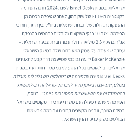
ישראליות: במגזין Israel Desks לשנת 2024 דורגה הפירמה
בקטגוריית ה-Elite של שוק ההון, לאחר שטיפלה בכמה מן
ההנפקות הגדולות של חברות ישראליות בחו"ל. בין היתר, דווח כי
הפירמה ייצגה 10 בנקי השקעות גלובליים כחתמים בהנפקת
אג"ח בהיקף 2.5 מיליארד דולר עבור חברת טבע הישראלית –
עסקה שמעידה על עומק המעורבות שלה במשק הישראלי.
Baker McKenzie ידועה גם כמי שמייעצת דרך קבע לתאגידים
ישראליים רב-לאומיים בכל הנוגע למבני מס – חוות דעת במגזין
Israel Desks ציינה שלפירמה יש
“מחלקת מס גלובלית מובילה
בעולם, שמייעצת באופן סדיר לחברות ישראליות רב-לאומיות
בהתמודדות עם הסיטואציות המסובכות ביותר”
. בנוסף,
הפירמה משתפת פעולה עם משרדי עורכי דין מקומיים בישראל
במידת הצורך, ונהנית מקשרים קרובים עם כמה מהשמות
הבולטים בשוק עריכת הדין הישראלי.