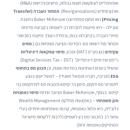
אופטימליים לעסקאות חוצות גבולות, מיזוגים ורכישות (M&A)
וארגון מחדש (Reorganizations).
תמחור העברה (Transfer
Pricing)
הוא תחום מפתח שבו Baker McKenzie נחשבת
מובילה – היא מייעצת לחברות רב-לאומיות בקביעת מדיניות
מחירי העברה בין חברות-בנות, ובמידת הצורך מייצגת בסכסוכי
תמחור מול רשויות מס. הפירמה מציעה מומחיות גם ב
מסים
עקיפים
כגון מע"מ (VAT) ומכס,
מיסוי עסקאות דיגיטליות
ו-
“מס שירותים דיגיטליים”
(Digital Services Tax – DST)
שהוחל בשנים האחרונות במדינות שונות, וכן
תכנון מס בתחומי
ESG
(סביבה, חברה וממשל תאגידי) – למשל ייעוץ בנוגע
לתמריצי מס ירוקים, מימון בר-קיימא והטבות מס לפרויקטים בני
קיימא. בנוסף, Baker McKenzie מציעה שירותי
מיסוי נאמנויות
והון משפחתי
– באמצעות מחלקת Wealth Management
גלובלית, היא מלווה נאמנויות, קרנות משפחתיות ויחידים בעלי
עושר רב בתכנוני מס בין-לאומיים (לרבות ללקוחות מישראל
המחזיקים נאמנויות זרות).