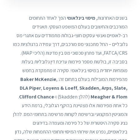
בשנים האחרונות,
מיסוי בינלאומי
הפך לאחד התחומים
המורכבים והחשובים בעולם המשפט העסקי. תאגידים
רב-לאומיים ואנשי עסקים חוצי-גבולות מתמודדים עם אתגרי מס
גלובליים – החל מתכנוני מס מורכבים, דרך עמידה ברגולציות כמו
FATCA/CRS, ועד פתרון סכסוכי מס בין מדינות (הליכי MAP).
בסביבה זו, בולטות מספר פירמות עריכת דין גלובליות בעלות
מומחיות ייחודית במיסוי בינלאומי. סקירה זו מתמקדת בחמש
מהפירמות המובילות בעולם בתחום זה:
,
Baker McKenzie
DLA Piper
,
Loyens & Loeff
,
Skadden, Arps, Slate,
Meagher & Flom
(להלן: Skadden) ו-
Clifford Chance
.
כל אחת מפירמות אלו מצטיינת בהיקף הגלובלי, ברמת הידע
והמוניטין המקצועי וברשימת לקוחות מרשימה בתחומי המס. להלן
נציג סקירה היסטורית של כל פירמה ומעמדה בדירוגים
בינלאומיים, נפרט את שירותי המיסוי ותחומי ההתמחות שלה, נדון