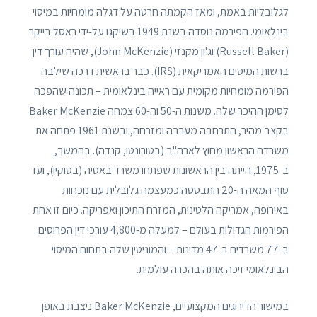
לגלובליות באמת, ומאז הקמתה חרטה על דגלה מומחיות במיסוי
בינלאומי. הפירמה נוסדה בשנת 1949 בשיקגו על-ידי ראסל בייקר
(Russell Baker) וג'ון מקנזי (John McKenzie), שהיה עורך דין
ברשות המיסים האמריקאית (IRS). כבר בראשית דרכה שילבה
הפירמה מומחיות מקומית עם ראייה בינלאומית – תכונה שהפכה
לסימן ההיכר שלה. משנות ה-50 וה-60 צמחה Baker McKenzie
בקצב מהיר, התרחבה מערבה ומזרחה, ובשנת 1961 פתחה את
משרדה הראשון מחוץ לארה"ב (בטורונטו, קנדה). בהמשך,
ב-1975, הייתה בין הראשונות שפתחו משרד באסיה (בטוקיו), ועד
סוף המאה ה-20 התבססה כמעצמה גלובלית עם נוכחות
באירופה, אמריקה הלטינית, המזרח התיכון ואפריקה. כיום זו אחת
הפירמות הגדולות בעולם – למעלה מ-4,800 עורכי דין הפרוסים
ב-77 משרדים ב-47 מדינות – והמוניטין שלה בתחום המיסוי
הבינלאומי זיכה אותה בהכרה עולמית.
במישור הדירוגים המקצועיים, Baker McKenzie ניצבת באופן