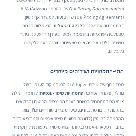
המשלב עורכי דין וכלכלנים, מספק תכנוני TP, הכנת
Transfer
Pricing Documentation
עולמית, הסכמי APA (Advance
Pricing Agreement) עם רשויות, ועוד. למשרד אף ניסיון
בהתמודדות עם אתגרי
כלכלה דיגיטלית
: הוא מלווה חברות
טכנולוגיה ישראליות בהתאמה למיסוי בעידן החדש, כגון ניתוח
חשיפת DST באירופה או מיסוי שירותי תוכנה בענן ללקוחות
גלובליים.
תתי-התמחויות ושירותים מיוחדים
ממד נוסף של שירותי DLA Piper הוא המיקוד הענפי. בשל
גודלה, פיתחה הפירמה
התמחויות מיסוי-ענפיות
: לדוגמה, יש לה
צוותי מס המתמחים במיוחד בענף הפיננסים והביטוח (הבקיאים
בתקנות הון, בורסת נגזרים, מיסוי מוצרי ביטוח חיים וכו'), צוות
המתמחה בהייטק (לדוגמה בסוגיות מיסוי אופציות ותמריצי עובדים
בחברות סטארט-אפ גלובליות), וצוות מיסוי השקעות נדל"ן וקרנות
נדל"ן. יכולת זו להתעמק בענף מסוים מאפשרת ל-DLA לתת ייעוץ