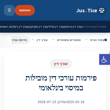
ילוג לתוכן
Jus
Tice
וואטסאפ
☰
פתיחת 
עורך דין גירושין
עורך דין פלילי
עורך דין מקרקעין
עורך דין רשלנות רפואית
תחומי חיפוש מרכזיים
עמוד הבית
מאמרים משפטיים
עורך דין
פירמות עורכי דין מובילו
פתח סרגל נגישות
עורך דין
פירמות עורכי דין מובילות
במיסוי בינלאומי
2025-03-26
עודכן: 2026-07-15