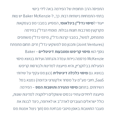
התפיסה הרב-תחומית של הפירמה באה לידי ביטוי
בתתי-התמחויות נישתיות רבות. כך, ל-Baker McKenzie יש צוות
ייעודי ל
מיסוי נדל"ן בינלאומי
, המסייע במבני מס בעסקאות
מקרקעין מורכבות חוצות גבולות. מומחי הנדל"ן בפירמה
מתמחים, למשל, במבני קרנות נדל"ן, מיזמי נדל"ן משותפים
(Joint Ventures) ותכנון מס למשקיעי נדל"ן זרים. תחום מתפתח
נוסף הוא
מיסוי קריפטו ומטבעות דיגיטליים
– Baker
McKenzie פרסמה ניירות עמדה והנחתה ועידות בנושא מיסוי
הפעילות בבלוקצ'יין, והיא מייעצת למדינות ולבורסות קריפטו
בנושא. גם
מיסוי כלכלה דיגיטלית
(כגון מס עקיף על שירותי
SaaS, חיובי מע"מ על מסחר אלקטרוני וכדומה) נמצא בסל
השירותים. בתחום
מיסוי ההגירה ותושבות המס
– הפירמה
מייעצת ליחידים עתירי נכסים ששוקלים רילוקציה למדינות שונות,
כולל ישראלים העוברים לארה"ב או לאירופה, כיצד לבנות את
מעבר התושבות באופן מיטבי מבחינת מס (תוך ניצול אמנות מס