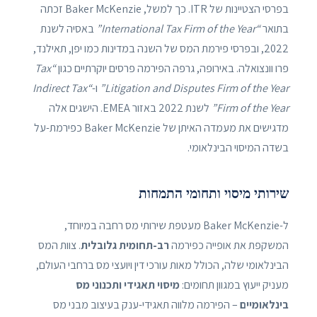
בפרסי הצטיינות של ITR. כך למשל, Baker McKenzie זכתה
בתואר
“International Tax Firm of the Year”
באסיה לשנת
2022, ובפרסי פירמת המס של השנה במדינות כמו יפן, תאילנד,
פרו וונצואלה. באירופה, גרפה הפירמה פרסים יוקרתיים כגון
“Tax
Litigation and Disputes Firm of the Year”
ו-
“Indirect Tax
Firm of the Year”
לשנת 2022 באזור EMEA. הישגים אלה
מדגישים את מעמדה האיתן של Baker McKenzie כפירמת-על
בשדה המיסוי הבינלאומי.
שירותי מיסוי ותחומי התמחות
ל-Baker McKenzie מעטפת שירותי מס רחבה במיוחד,
המשקפת את אופייה כפירמה
רב-תחומית גלובלית
. צוות המס
הבינלאומי שלה, הכולל מאות עורכי דין ויועצי מס ברחבי העולם,
מעניק ייעוץ במגוון תחומים:
מיסוי תאגידי ותכנוני מס
בינלאומיים
– הפירמה מלווה תאגידי-ענק בעיצוב מבני מס