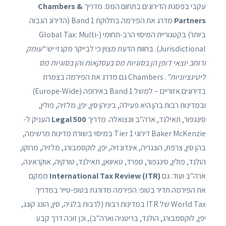
עקבי בפסגת הדירוגים בתחום המס. מדריך
Chambers &
Partners
מדרג את הפירמה בחלוקת Band 1 (הדירוג הגבוה
ביותר) בקטגוריית המיסוי הרב-תחומי (Global Tax: Multi-
Jurisdictional). בחוות הדעת מצוין כי לבייקר מקנזי יש
“עומק
ורוחב יוצאי דופן הן בסוגיות מס בעסקאות והן בסוגיות מס
ליטיגציוניות”
. Chambers גם מדרג את הפירמה בצמרת
בדירוגים אזוריים – למשל Band 1 באירופה (Europe-Wide)
ובמדינות רבות בהן היא פעילה, ביניהן סין, יפן, מלזיה, פולין,
סינגפור, תאילנד, ארה"ב וונצואלה. מדריך
Legal 500
העניק ל-
Baker McKenzie דירוגי Tier 1 במיסוי בשורת מדינות מרשימה,
בהן סין, צרפת, הונגריה, אינדונזיה, יפן, לוקסמבורג, מלזיה, מרוקו,
הולנד, פולין, סינגפור, ספרד, טאיוואן, תאילנד, טורקיה, אוקראינה,
ארה"ב ועוד. גם
International Tax Review (ITR)
ממקם
את הפירמה תדיר בטופ: הפירמה מדורגת בטופ-טייר במדריך
World Tax של ITR במדינות רבות (לרבות בלגיה, סין, הונג קונג,
יפן, לוקסמבורג, הולנד, בריטניה וארה"ב), וכן זוכה דרך קבע