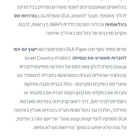
בינלאומיים (שאינם צריכים לשכור משרדים נפרדים בכל מדינה
להליך משפטי). מעבר למשפט, DLA מטפלת גם ב
בוררויות מס
בינלאומיות
ובהליכי הסכמה הדדית (MAP) בין רשויות, לרבות
מקרים מורכבים של כפל מס בארה"ב-אירופה.
שירות מיוחד נוסף שבו DLA Piper התפרסמה הוא
ייעוץ יום-יומי
לחברות סטארט-אפ וצמיחה
. במסגרת Israel Country
Group (יפורט להלן) צוותי המס של הפירמה מסייעים לחברות
טכנולוגיה ישראליות צעירות המתפשטות גלובלית להתמודד עם
אתגרי מס בשלבים מוקדמים – החל בבניית מבנה אחזקות
וחברות אם במקלטי מס (כגון הקמת חברת אם בסינגפור או
בקפריסין לצרכי מס), דרך רישום קניין רוחני במדינות מועדפות
(אירלנד, הולנד) ועד ניהול סוגיות מע"מ במכירות אונליין באירופה.
DLA מספקת להם
“one stop shop”
של ייעוץ מס רב-מדינתי,
על מנת שלא יופתעו בהמשך מדרישות מס לא צפויות.