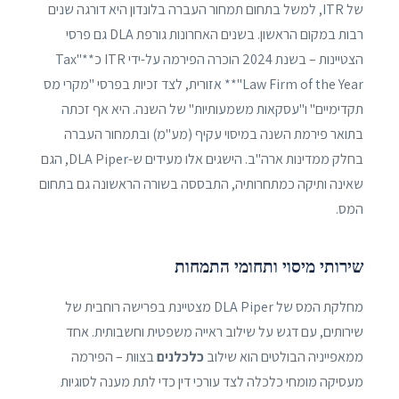
של ITR, למשל בתחום תמחור העברה בלונדון היא דורגה שנים
רבות במקום הראשון. בשנים האחרונות גורפת DLA גם פרסי
הצטיינות – בשנת 2024 הוכרה הפירמה על-ידי ITR כ**"Tax
Law Firm of the Year"** אזורית, לצד זכיות בפרסי "מקרי מס
תקדימיים" ו"עסקאות משמעותיות" של השנה. היא אף זכתה
בתואר פירמת השנה במיסוי עקיף (מע"מ) ובתמחור העברה
בחלק ממדינות ארה"ב. הישגים אלו מעידים ש-DLA Piper, הגם
שאינה ותיקה כמתחרותיה, התבססה בשורה הראשונה גם בתחום
המס.
שירותי מיסוי ותחומי התמחות
מחלקת המס של DLA Piper מצטיינת בפרישה רוחבית של
שירותים, עם דגש על שילוב ראייה משפטית וחשבותית. אחד
ממאפייניה הבולטים הוא שילוב
כלכלנים
בצוות – הפירמה
מעסיקה מומחי כלכלה לצד עורכי דין כדי לתת מענה לסוגיות