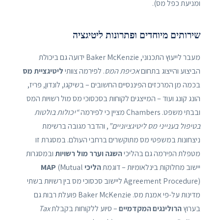
ומניעת כפל מס).
שירותים מיוחדים ופתרונות ליטיגציה
מעבר לייעוץ התכנוני, Baker McKenzie ידועה גם ביכולת
הביצוע והייצוג בתחום
אכיפת המס
. לפירמה צוותי
ליטיגציית מס
בכמה מן המרכזים הפיננסיים החשובים – בשיקגו, לונדון, פריז,
הונג קונג ועוד – המייצגים לקוחות בסכסוכי מס מול רשויות המס
ובבתי משפט. Chambers מציין כי לפירמה
“יכולות בולטות
בטיפול בענייני מס ליטיגציוניים”
, והדבר מגובה ברשימת
ניצחונות במשפטי מס מתוקשרים ברחבי העולם. במסגרת זו
מטפלת הפירמה גם בהליכי
השגה וערר מול רשויות
ובמסגרות
יישוב מחלוקות בינלאומיות – דוגמת
הליכי MAP
(Mutual
Agreement Procedure) ליישוב סכסוכי מס בין רשויות בשתי
מדינות על-פי אמנת מס. Baker McKenzie פועלת רבות גם
בערוץ
הרולינגים המקדמיים
– סיוע ללקוחות בקבלת
Tax