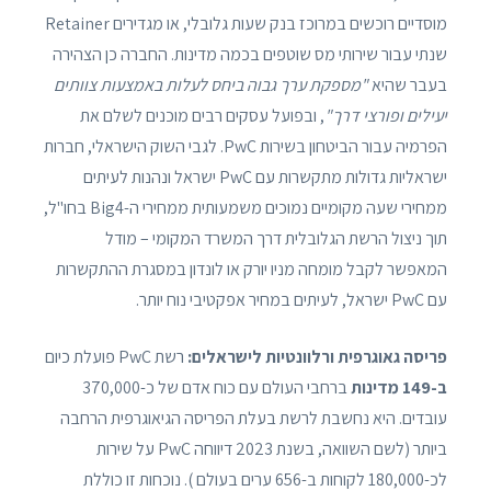
מוסדיים רוכשים במרוכז בנק שעות גלובלי, או מגדירים Retainer
שנתי עבור שירותי מס שוטפים בכמה מדינות. החברה כן הצהירה
בעבר שהיא
"מספקת ערך גבוה ביחס לעלות באמצעות צוותים
יעילים ופורצי דרך"
, ובפועל עסקים רבים מוכנים לשלם את
הפרמיה עבור הביטחון בשירות PwC. לגבי השוק הישראלי, חברות
ישראליות גדולות מתקשרות עם PwC ישראל ונהנות לעיתים
ממחירי שעה מקומיים נמוכים משמעותית ממחירי ה-Big4 בחו"ל,
תוך ניצול הרשת הגלובלית דרך המשרד המקומי – מודל
המאפשר לקבל מומחה מניו יורק או לונדון במסגרת ההתקשרות
עם PwC ישראל, לעיתים במחיר אפקטיבי נוח יותר.
פריסה גאוגרפית ורלוונטיות לישראלים:
רשת PwC פועלת כיום
ב-149 מדינות
ברחבי העולם עם כוח אדם של כ-370,000
עובדים. היא נחשבת לרשת בעלת הפריסה הגיאוגרפית הרחבה
ביותר (לשם השוואה, בשנת 2023 דיווחה PwC על שירות
לכ-180,000 לקוחות ב-656 ערים בעולם ). נוכחות זו כוללת