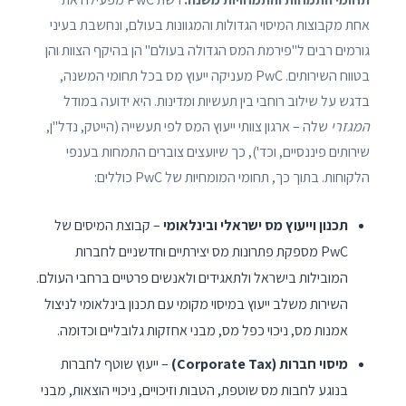
אחת מקבוצות המיסוי הגדולות והמגוונות בעולם, ונחשבת בעיני
גורמים רבים ל"פירמת המס הגדולה בעולם" הן בהיקף הצוות והן
בטווח השירותים. PwC מעניקה ייעוץ מס בכל תחומי המשנה,
בדגש על שילוב רוחבי בין תעשיות ומדינות. היא ידועה במודל
המגזרי
שלה – ארגון צוותי ייעוץ המס לפי תעשייה (הייטק, נדל"ן,
שירותים פיננסיים, וכד'), כך שיועצים צוברים התמחות בענפי
הלקוחות. בתוך כך, תחומי המומחיות של PwC כוללים:
תכנון וייעוץ מס ישראלי ובינלאומי
– קבוצת המיסים של
PwC מספקת פתרונות מס יצירתיים וחדשניים לחברות
המובילות בישראל ולתאגידים ולאנשים פרטיים ברחבי העולם.
השירות משלב ייעוץ במיסוי מקומי עם תכנון בינלאומי לניצול
אמנות מס, ניכוי כפל מס, מבני אחזקות גלובליים וכדומה.
מיסוי חברות (Corporate Tax)
– ייעוץ שוטף לחברות
בנוגע לחבות מס שוטפת, הטבות וזיכויים, ניכויי הוצאות, מבני