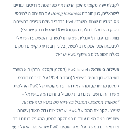
לקבלת ייעוץ מקומי מהימן. הרשת אף מפרסמת מדריכים ייעודיים
לישראלים, כגון חוברות
Doing Business
עם התייחסות להיבטי
מס במדינות שונות. משרדי PwC ברחבי העולם מכירים בחשיבות
השוק הישראלי: בחלקם הוקמו
Israel Desk
(דסק ישראלי) –
צוות דובר עברית/אנגלית שמטרתו לגשר בין המשקיע הישראלי
לסביבת המס המקומית. למשל, בלונדון ובניו יורק קיימים דסקים
כאלה המופעלים בשיתוף PwC ישראל.
פעילות בישראל:
PwC Israel (קסלמן וקסלמן רו"ח) הוא משרד
רואי החשבון הוותיק בישראל (נוסד ב-1924 על-ידי רו"ח רוברט
קסלמן מניו יורק), ומהווה את הזרוע המקומית של PwC העולמית.
משרד זה נחשב שנים רבות למוביל בתחום המס בישראל –
"המשרד המקצועי המוביל בשירותי מס בארץ מזה עשרות
שנים"
. לקבוצת המס של PwC ישראל צוות גדול מאוד (עשרות
שותפים וכמה מאות עובדים במחלקת המס), המטפל בנתח ניכר
מהתאגידים במשק. על-פי פרסומים, PwC ישראל אחראי על ייעוץ