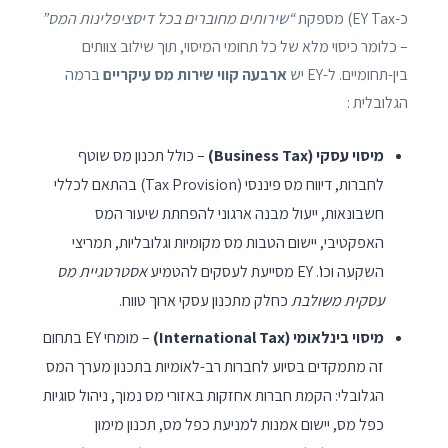
כ-EY Tax) מספקת
“שירותים מחוברים בכל דיסציפלינות המס”
– כלומר כיסוי מלא של כל תחומי המיסוי, תוך שילוב צוותים
בין-תחומיים. ל-EY יש
ארבעה קווי שירות מס עיקריים
ברמה
הגלובלית :
מיסוי עסקי (Business Tax)
– כולל תכנון מס שוטף
לחברות, דיווח מס פיננסי (Tax Provision) בהתאם לכללי
חשבונאות, ייעול מבנה ארגוני להפחתת שיעור המס
האפקטיבי, יישום הטבות מס מקומיות וגלובליות, תמריצי
השקעה וכו'. EY מסייעת לעסקים להטמיע
אסטרטגיית מס
עסקית משולבת
כחלק מתכנון עסקי ארוך טווח.
מיסוי בינלאומי (International Tax)
– מומחי EY בתחום
זה מתמקדים בסיוע לחברות רב-לאומיות בתכנון מערך המס
הגלובלי: הקמת חברות אחזקות באזורי מס נמוך, ניהול סוגיות
כפל מס, יישום אמנות למניעת כפל מס, תכנון מימון