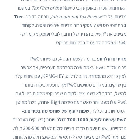
האחרונות הוכרה באופן עקבי כ-
Tax Firm of the Year
במספר
מדינות על-ידי
International Tax Review
, וזכתה בדירוג
Tier-
1
בתחומי מס וייעוץ עסקי ברוב מדינות אירופה ואסיה. לקוחות
מציינים את "השילוב הנדיר של רוחב גלובלי ועומק מקומי" ש-
PwC מצליחה להעמיד בכל צוות פרויקט.
מחירים ועלויות:
בדומה לשאר הביג 4, גם שירותי PwC
פרימיאליים. PwC עצמה אינה מפרסמת תעריפים, אך אפשר
לציין כי היא מתומחרת קרוב לדלויט, EY ו-KPMG, עם שונות קלה
בין שווקים. במקרים מסוימים PwC אף נתפסת כיקרה ביותר –
למשל, בסקר לא רשמי ציינו לקוחות שפרויקטי מיזוגים בינ"ל עם
PwC עלו מעט יותר מאשר עם פירמת Big4 אחרת, בשל מוניטין
המומחיות. בהכללה,
שעות ייעוץ של שותפי מס בכירים ב-
PwC עשויות לעלות 700-1000 דולר ויותר
(בשווקים מערביים
מרכזיים), ושעות יועצים מדרג ביניים יכולות לעלות 300-500 דולר.
עם זאת, PwC גם מציעה
מודלי תמחור גמישים
: חלק מהלקוחות