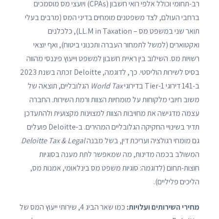
רב-תחומי וכולל אלפי רואי חשבון (CPAs) ויועצי מס מוסמכים
ברחבי העולם, לצד משפטנים מומחים בדיני המס (מרבים בעלי
תואר שני במשפט מס – LL.M in Taxation), כלכלנים
ואקטוארים (למשל לתמחור העברה ותכנוני ביטוח), ואף יוצאי
רשויות מס. השילוב בין ראיית חשבון למשפט וייעוץ פיננסי מהווה
בסיס לשירות הוליסטי. כך, לדוגמה, Deloitte זכתה בשנת 2023
ב-141 דירוגי Tier-1 בדירוגי
World Tax
הגלובליים, תוצאה של
משוב חיובי מלקוחות על מומחיות הצוות ורמת השירות. החברה
עצמה מדגישה את מחויבות הצוות למצוינות מקצועית ולהתעדכן
תדיר בשינויי החקיקה הגלובליים המהירים. ב-Deloitte פועלים
גם מומחי רגולציה ועריכת דין, בשל מבנה
Deloitte Tax & Legal
המשולב בכמה מדינות, מה שמאפשר לתת מענה בסוגיות
חוצות-תחום (לדוגמה: סוגיות משפט מס בינלאומי, אמנות מס,
הליכים פליליים).
מחירי השירותים ועלויות:
כמו שאר הביג 4, שירותי ייעוץ המס של