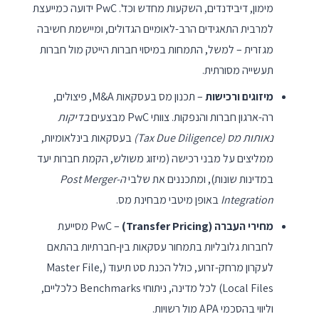
מימון, דיבידנדים, השקעות מחדש וכד'. PwC ידועה כמייעצת
למרבית התאגידים הרב-לאומיים הגדולים, ומיישמת חשיבה
מגזרית – למשל, התמחות במיסוי חברות הייטק מול חברות
תעשייה מסורתית.
מיזוגים ורכישות
– תכנון מס בעסקאות M&A, פיצולים,
רה-ארגון חברות והנפקות. צוותי PwC מבצעים
בדיקות
נאותות מס (Tax Due Diligence)
בעסקאות בינלאומיות,
ממליצים על מבני רכישה (מיזוג משולש, הקמת חברות יעד
במדינות שונות), ומתכננים את שלבי
ה-Post Merger
Integration
באופן מיטבי מבחינת מס.
מחירי העברה (Transfer Pricing)
– PwC מסייעת
לחברות גלובליות בתמחור עסקאות בין-חברתיות בהתאם
לעקרון מרחק-זרוע, כולל הכנת סט תיעוד (Master File,
Local Files) לכל מדינה, ניתוחי Benchmarks כלכליים,
וליווי בהסכמי APA מול רשויות.