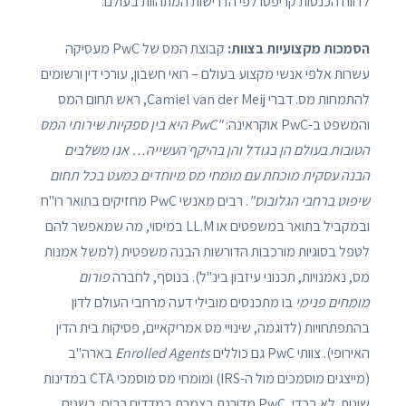
לדווח הכנסות קריפטו לפי הדרישות המתהוות בעולם.
הסמכות מקצועיות בצוות:
קבוצת המס של PwC מעסיקה
עשרות אלפי אנשי מקצוע בעולם – רואי חשבון, עורכי דין ורשומים
להתמחות מס. דברי Camiel van der Meij, ראש תחום המס
והמשפט ב-PwC אוקראינה:
"PwC היא בין ספקיות שירותי המס
הטובות בעולם הן בגודל והן בהיקף העשייה… אנו משלבים
הבנה עסקית מוכחת עם מומחי מס מיוחדים כמעט בכל תחום
שיפוט ברחבי הגלובוס"
. רבים מאנשי PwC מחזיקים בתואר רו"ח
ובמקביל בתואר במשפטים או LL.M במיסוי, מה שמאפשר להם
לטפל בסוגיות מורכבות הדורשות הבנה משפטית (למשל אמנות
מס, נאמנויות, תכנוני עיזבון בינ"ל). בנוסף, לחברה
פורום
מומחים פנימי
בו מתכנסים מובילי דעה מרחבי העולם לדון
בהתפתחויות (לדוגמה, שינויי מס אמריקאיים, פסיקות בית הדין
האירופי). צוותי PwC גם כוללים
Enrolled Agents
בארה"ב
(מייצגים מוסמכים מול ה-IRS) ומומחי מס מוסמכי CTA במדינות
שונות. לא בכדי, PwC מדורגת בצמרת במדדים רבים: בשנים