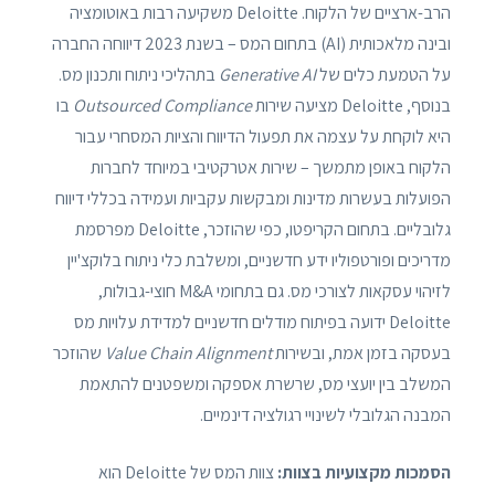
הרב-ארציים של הלקוח. Deloitte משקיעה רבות באוטומציה
ובינה מלאכותית (AI) בתחום המס – בשנת 2023 דיווחה החברה
על הטמעת כלים של
Generative AI
בתהליכי ניתוח ותכנון מס.
בנוסף, Deloitte מציעה שירות
Outsourced Compliance
בו
היא לוקחת על עצמה את תפעול הדיווח והציות המסחרי עבור
הלקוח באופן מתמשך – שירות אטרקטיבי במיוחד לחברות
הפועלות בעשרות מדינות ומבקשות עקביות ועמידה בכללי דיווח
גלובליים. בתחום הקריפטו, כפי שהוזכר, Deloitte מפרסמת
מדריכים ופורטפוליו ידע חדשניים, ומשלבת כלי ניתוח בלוקצ'יין
לזיהוי עסקאות לצורכי מס. גם בתחומי M&A חוצי-גבולות,
Deloitte ידועה בפיתוח מודלים חדשניים למדידת עלויות מס
בעסקה בזמן אמת, ובשירות
Value Chain Alignment
שהוזכר
המשלב בין יועצי מס, שרשרת אספקה ומשפטנים להתאמת
המבנה הגלובלי לשינויי רגולציה דינמיים.
הסמכות מקצועיות בצוות:
צוות המס של Deloitte הוא