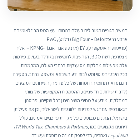
חמשת הגופים המובילים בעולם בתחום ייעוץ המס הבינלאומי הם
ארבע ה־Big Four – Deloitte (דלויט), PwC
(פרייסווטרהאוסקופרס), EY (ארנסט אנד יאנג) ו-KPMG – ואליהן
מצטרפת רשת BDO, הנחשבת לחמישית בגודלה בעולם. פירמות
אלה מפעילות מחלקות מס ענקיות ברחבי העולם, המתמחות
בכל היבטי המיסוי ומשלבות ידע חשבונאי ומשפטי נרחב. בסקירה
זו ננתח את תחומי ההתמחות של כל פירמה, השירותים המוצעים
(לרבות שירותים חדשניים), ההסמכות המקצועיות של צוותי
המחלקות, מידע על מחירי השירותים (ככל שקיים), פריסתן
הגאוגרפית עם דגש למדינות רלוונטיות לישראלים, וכן את פעילותן
בישראל. הנתונים מבוססים על מקורות עדכניים ואמינים, כולל
דירוגים מקצועיים כמו
,
Chambers & Partners
,
ITR World Tax
Legal 500
ואחרים, כדי לספק תמונה מבוססת ועשירה.