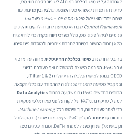
לאחרונה על שימוש בפלטפורמות AI לשיפור סקירת חוזי מס,
סריקת הזדמנויות לאשראי מס והשוואת רגולציה בין מדינות. עוד
שירות ייחודי הוא
ניהול סיכוני מס וציות
– PwC מציעה
Tax
Control Framework
שבו היא מסייעת לחברה להקים תהליכים
פנימיים לניהול סיכוני מס, כולל מערכי דיווח ובקרה כדי לוודא ציות
מלא (תחום החשוב במיוחד לחברות ציבוריות ולמוסדות פיננסיים).
בהיבט החדשנות,
מיסוי בכלכלה הדיגיטלית
מהווה יעד מרכזי
עבור PwC. הפירמה מייעצת לממשלות ואף מעורבת בדיוני
OECD בנוגע למיסוי הכלכלה הדיגיטלית (Pillar 1 & 2),
ובמקביל מסייעת לתאגידי טכנולוגיה להתמודד עם כללי הקצאת
הרווחים החדשים. PwC גם משקיעה בתחום
Data Analytics
–
למשל, סריקת נתוני
VAT
של לקוח על פני מאות אלפי עסקאות
כדי לאתר טעויות דיווח, תוך שימוש בכלי
Machine Learning
.
בתחום
קריפטו
ובלוקצ'יין, PwC הקימה צוות ייעודי (ברמת גלובל
וכן בישראל) שנותן מענה למסחר ו-DeFi, ומנחה עסקים כיצד