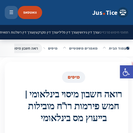
ילוג לתוכן
Jus
Tice
וואטסאפ
☰
פתיחת 
עורך דין גירושין
עורך דין פלילי
עורך דין מקרקעין
עורך דין רשלנות רפואית
תחומי חיפוש מרכזיים
עמוד הבית
מאמרים משפטיים
מיסים
פתח סרגל נגישות
מיסים
רואה חשבון מיסוי בינלאומי |
חמש פירמות רו"ח מובילות
בייעוץ מס בינלאומי