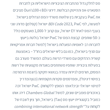
מס לחלק גדול מהחברות הציבוריות הישראליות וכן לחברות
הסטארט-אפ וההייטק הבולטות. דירוגי BDi ו-Dun's100 מציבים
את PwC בעקביות בין שלושת משרדי המס הגדולים בישראל.
למעשה, לפי
BDI Code
2023, PwC ישראל (קסלמן) מדורג שני
בענף המס לאחר EY ישראל, עם קרוב ל-1,000 מועסקים כולל
כ-50 שותפים. קבוצת המס של PwC ישראל בולטת בייעוץ
לחברות רב-לאומיות הפועלות בישראל (למשל חברות אמריקאיות
עם סניף בישראל), כמו גם בליווי ישראלים בחו"ל – באמצעות
קשריה ההדוקים עם משרדי הרשת בעולם. המשרד מעורב גם
בפעילות ציבורית: שותפיו משתתפים בוועדות מקצועיות של רשות
המסים, תורמים לניירות עמדה בנושאי חקיקה (דוגמת הרפורמה
במיסוי דיגיטלי), ומפרסמים סקירות תקופתיות (כגון
המדריך
למיסוי ישראלי ובינלאומי
המופץ ללקוחות). PwC ישראל זכה
באזכורים פומביים שונים, למשל:
Chambers Global
דירג אותו
כמוביל בקטגוריית ייעוץ מס (Tax) בישראל, תוך ציון לשבח של
לקוחות על
“combining international network strength