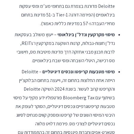
Deloitte מדורגת בצמרת גם בתחומי מע״מ ומסי עסקות
בינלאומיים (הפירמה דורגה Tier-1 ב-51 מדינות בתחום
מחירי העברה ו-57 במדיניות כלליות כאמור).
מיסוי מקרקעין ונדל״ן בינלאומי
– ייעוץ משולב בעסקאות
נדל״ן חוצות-גבולות, קרנות השקעה במקרקעין ו־REITs,
לרבות תכנון מבני אחזקה דרך מדינות מיטיבות מס, חישובי
מס רכישה, היטלי השבחה ומסי שבח בינלאומיים.
מיסוי מטבעות קריפטו ונכסים דיגיטליים
– Deloitte
הייתה אחת החלוצות בתחום זה, וייעצה בתחום הבלוקצ'יין
והקריפטו קרוב לעשור. בשנת 2024 השיקה Deloitte
בשיתוף עם Bloomberg Tax פורטפוליו ידע מקיף על מיסוי
מטבעות קריפטוגרפיים ונכסים דיגיטליים, הסוקר לעומק את
היבטי המיסוי השונים של קריפטו ומספק קווים מנחים לסיווג
נכסים דיגיטליים לצורכי מס. פירמת דלויט מלווה
סטארט-אפים וחברות פיננסיות בתחום זה בהתמודדות עם