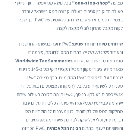
מציעה
“one-stop-shop”
בכל נושא מס אפשרי, תוך שיתוף
פעולה הדוק בין סניפיה בעולם: קבוצת המס בישראל עובדת
בצמידות למומחי המס ברשת הבינלאומית של PwC, כך שכל
לקוח מקבל פתרון גלובלי מקצה לקצה.
שירותים מיוחדים וחדשניים:
PwC ידועה בגישתה החדשנית
ובעידוד
חשיבה עתידית
בתחום המס. לדוגמה, פירמה זו
מפרסמת מדי שנה את סדרת
Worldwide Tax Summaries
–
מאגר מידע ציבורי מקוון המכיל תקצירי חוקי מס ב-145 מדינות
שנכתב על-ידי מומחי PwC המקומיים. בכך מציבה PwC
סטנדרט לשיתוף ידע גלובלי (המקורות מצוטטים רבות על ידי
אנשי כספים בעולם). בנוסף, PwC הייתה חלוצה בשילוב שירותי
ייעוץ מס עם
ייעוץ טכנולוגי
: היא פיתחה כלים דיגיטליים עבור
מחלקות המס של לקוחותיה, כגון מערכות לניהול דיווח מס
רב-מדינתי, וכלי אנליטיקה לבחינת שיעורי מס אפקטיביים
והשוואתם לענף. בתחום
הבינה המלאכותית
, PwC הכריזה