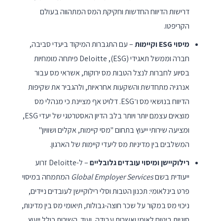
דרישות הדיווח החדשות וחקיקת המס המתהווה בעולם
הקריפטו.
מיסוי ESG וקיימוּת
– עם התגברות המיקוד ביעדי סביבה,
חברה וממשל תאגידי (ESG), Deloitte פיתחה מומחיות
בסיוע לחברות לנצל הטבות מס ירוקות, אשראי מס עבור
אנרגיה מתחדשת והשקעות אחראיות, ולהגביר את שקיפות
הדיווח בנושאי מס ו־ESG. דלויט אף מציינת כי מנהלי מס
מוצאים עצמם יותר ויותר בלב הדיון האסטרטגי של יעדי ESG,
ומציעה שירותי ייעוץ בתחום "מסי קיימות, אקלים ושוויון"
המשלבים בין מדיניות מס ליעדי קיימות של הארגון.
רילוקיישן ומיסוי עובדים גלובליים
– ל-Deloitte זרוע
ייעודית בשם
Global Employer Services
המתמחה במיסוי
פרט בינלאומי: תכנון הטבות וסלי רילוקיישן לעובדים ניידים,
ניכוי מס במקור על שכר חוצה-גבולות, תיאומי מס בין מדינות,
סוגיות ביטוח לאומי ואשרות עבודה, ועוד. השירות כולל ייעוץ