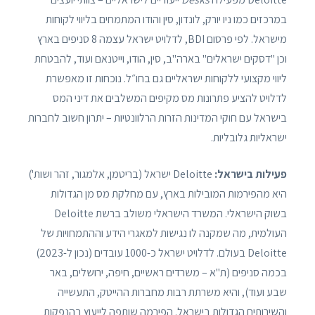
במרכזים כמו ניו יורק, לונדון, סין והודו המתמחים בליווי לקוחות
מישראל. לפי פרסום BDI, לדלויט ישראל עצמה 8 סניפים בארץ
וכן "דסקים ישראלים" בארה"ב, סין, הודו, וייטנאם ועוד, להבטחת
ליווי מקצועי ללקוחות ישראליים גם בחו״ל. נוכחות זו מאפשרת
לדלויט להציע פתרונות מס מקיפים המשלבים את דיני המס
בישראל עם חוקי המדינות הזרות הרלוונטיות – יתרון חשוב לחברות
ישראליות גלובליות.
פעילות בישראל:
Deloitte ישראל (בריטמן, אלמגור, זהר ושות')
היא מהפירמות המובילות בארץ, עם מחלקת מס מן הגדולות
בשוק הישראלי. המשרד הישראלי משולב ברשת Deloitte
העולמית, מה שמקנה לו נגישות למאגרי הידע וההתמחויות של
Deloitte בעולם. לדלויט ישראל כ-1000 עובדים (נכון ל-2023)
בכמה סניפים (ת"א – משרדים ראשיים, חיפה, ירושלים, באר
שבע ועוד), והיא משרתת רבות מחברות ההייטק, התעשייה
והשירותים הגדולות בישראל. הפירמה שותפה לייעוץ בהנפקות