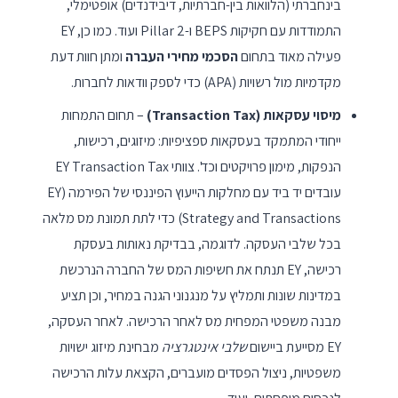
בינחברתי (הלוואות בין-חברתיות, דיבידנדים) אופטימלי,
התמודדות עם חקיקות BEPS ו-Pillar 2 ועוד. כמו כן, EY
פעילה מאוד בתחום
הסכמי מחירי העברה
ומתן חוות דעת
מקדמיות מול רשויות (APA) כדי לספק וודאות לחברות.
מיסוי עסקאות (Transaction Tax)
– תחום התמחות
ייחודי המתמקד בעסקאות ספציפיות: מיזוגים, רכישות,
הנפקות, מימון פרויקטים וכד'. צוותי EY Transaction Tax
עובדים יד ביד עם מחלקות הייעוץ הפיננסי של הפירמה (EY
Strategy and Transactions) כדי לתת תמונת מס מלאה
בכל שלבי העסקה. לדוגמה, בבדיקת נאותות בעסקת
רכישה, EY תנתח את חשיפות המס של החברה הנרכשת
במדינות שונות ותמליץ על מנגנוני הגנה במחיר, וכן תציע
מבנה משפטי המפחית מס לאחר הרכישה. לאחר העסקה,
EY מסייעת ביישום
שלבי אינטגרציה
מבחינת מיזוג ישויות
משפטיות, ניצול הפסדים מועברים, הקצאת עלות הרכישה