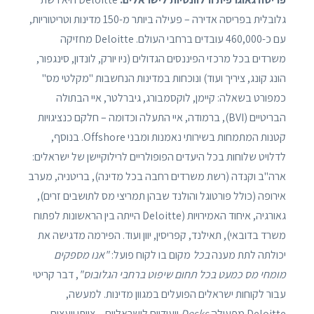
גלובלית בפריסה אדירה – פעילה ביותר מ-150 מדינות וטריטוריות,
עם כ-460,000 עובדים ברחבי העולם. Deloitte מחזיקה
משרדים בכל מרכזי הפיננסים הגדולים (ניו יורק, לונדון, סינגפור,
הונג קונג, ציריך ועוד) ונוכחות במדינות הנחשבות "מקלטי מס"
כמפורט בשאלה: קיימן, לוקסמבורג, גיברלטר, איי הבתולה
הבריטיים (BVI), ברמודה, איי התעלה וכדומה – חלקם כנציגויות
קטנות המתמחות בשירותי נאמנות ומבני Offshore. בנוסף,
לדלויט שלוחות בכל היעדים הפופולריים לרילוקיישן של ישראלים:
ארה"ב וקנדה (רשת משרדים רחבה בכל מדינה), בריטניה, מערב
אירופה (כולל פורטוגל והולנד שבהן תמריצי מס לתושבים זרים),
גאורגיה, איחוד האמירויות (Deloitte הייתה בין הראשונות לפתוח
משרד בדובאי), תאילנד, קפריסין, יוון ועוד. הפירמה מדגישה את
יכולתה לתת מענה
בכל
מקום בו לקוח פועל:
"אנו מספקים
מומחי מס כמעט בכל תחום שיפוט ברחבי הגלובוס"
, דבר קריטי
עבור לקוחות ישראלים הפועלים במגוון מדינות. למעשה,
Deloitte מפעילה
Desks
ייעודיים לישראליים – צוותי יועצים