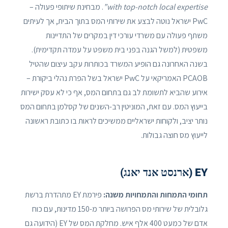
with top-notch local expertise”
. מבחינת שיתופי פעולה –
PwC ישראל נוטה לבצע את שירותי המס בתוך הבית, אך לעיתים
משתף פעולה עם משרדי עורכי דין במקרים של התדיינות
משפטית (למשל הגנה בפני בית משפט על עמדה תקדימית).
בשנה האחרונה גם הופיע המשרד בכותרות עקב עיצום שהטיל
PCAOB האמריקאי על PwC ישראל בשל הפרת נהלי ביקורת –
אירוע שהביא לתשומת לב גם בתחום המס, אף כי לא עסק ישירות
בייעוץ המס. עם זאת, המוניטין רב-השנים של קסלמן בתחום המס
נותר יציב, ולקוחות ישראליים ממשיכים לראות בו כתובת ראשונה
לייעוץ מס חוצה גבולות.
EY (ארנסט אנד יאנג)
תחומי התמחות והתמחויות משנה:
פירמת EY מתהדרת ברשת
גלובלית של שירותי מס הפרושה ביותר מ-150 מדינות, עם כוח
אדם של כמעט 400 אלף איש. מחלקת המס של EY (הידועה גם