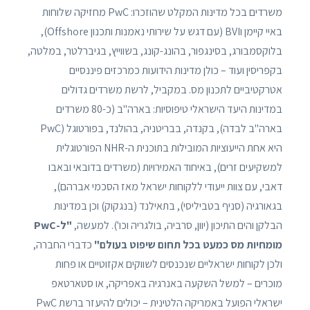
משרדים בכל מדינות המקלט שהוזכרו: PwC מחזיקה שלוחות
באיי קיימן וBVI (עם דגש על שירותי נאמנות ותכנון Offshore),
בלוקסמבורג, בסינגפור, בהונג-קונג, בשווייץ, בגיברלטר, במלטה,
בקפריסין ועוד – כולן מדינות הידועות כמרכזים פיננסיים
אטרקטיביים לתכנון מס. במקביל, לרשת משרדים גדולים
במדינות היעד הישראלי טיפוסיות: בארה"ב (כ-80 משרדים
בארה"ב לבדה), בקנדה, בבריטניה, בהולנד, בפורטוגל (PwC
היא אחת הייעוציות המובילות בתוכנית ה-NHR הפורטוגלית
למשקיעים זרים), באיחוד האמירויות (משרדים בדובאי ובאבו
דאבי, עם צוות ייעודי ללקוחות ישראל מאז הסכמי אברהם),
בגאורגיה (סניף בטביליסי), בתאילנד (בנגקוק) וכן במדינות
הבלקן והים התיכון (יוון, סרביה, בולגריה וכו'). למעשה,
"ל-PwC
מומחיות מס כמעט בכל תחום שיפוט בעולם"
כדברי החברה,
ולכן לקוחות ישראליים שנכנסים לשווקים אקזוטיים או פחות
מוכרים – למשל השקעה באנרגיה באפריקה, או סטארטאפ
ישראלי הפועל באמריקה הלטינית – יכולים להיעזר ברשת PwC