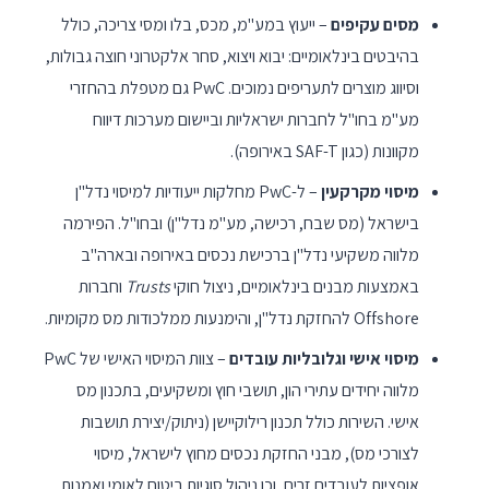
מסים עקיפים
– ייעוץ במע"מ, מכס, בלו ומסי צריכה, כולל
בהיבטים בינלאומיים: יבוא ויצוא, סחר אלקטרוני חוצה גבולות,
וסיווג מוצרים לתעריפים נמוכים. PwC גם מטפלת בהחזרי
מע"מ בחו"ל לחברות ישראליות וביישום מערכות דיווח
מקוונות (כגון SAF-T באירופה).
מיסוי מקרקעין
– ל-PwC מחלקות ייעודיות למיסוי נדל"ן
בישראל (מס שבח, רכישה, מע"מ נדל"ן) ובחו"ל. הפירמה
מלווה משקיעי נדל"ן ברכישת נכסים באירופה ובארה"ב
באמצעות מבנים בינלאומיים, ניצול חוקי
Trusts
וחברות
Offshore להחזקת נדל"ן, והימנעות ממלכודות מס מקומיות.
מיסוי אישי וגלובליות עובדים
– צוות המיסוי האישי של PwC
מלווה יחידים עתירי הון, תושבי חוץ ומשקיעים, בתכנון מס
אישי. השירות כולל תכנון רילוקיישן (ניתוק/יצירת תושבות
לצורכי מס), מבני החזקת נכסים מחוץ לישראל, מיסוי
אופציות לעובדים זרים, וכן ניהול סוגיות ביטוח לאומי ואמנות