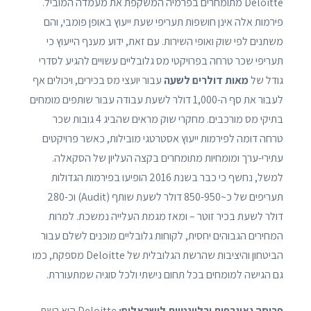
Deloitte מתומחרים בפרמיה המשקפת את מעמדה המוביל.
פירמות אלה אינן חושפות תעריפי שעת ייעוץ באופן פומבי, והם
משתנים לפי שוק ואופי השירות. עם זאת, ידוע מענף הייעוץ כי
תעריפי שכר טרחה בפרויקטי מס גלובליים עשויים להגיע לסדרי
גודל של
מאות דולרים לשעה
עבור יועצי מס בכירים, ויכולים אף
לעבור את סף ה-1,000 דולר לשעת עבודה עבור שותפים מומחים
בתיקי מס מורכבים. מחקרי שוק מראים שהביג 4 גובות שכר
טרחה דומה לפירמות ייעוץ אסטרטגי מובילות, כאשר פרויקטים
עתירי-ערך ומומחיות מתומחרים בקצה העליון של הסקאלה.
למשל, נחשף כי כבר בשנת 2016 הופיעו בפירמות הגדולות
תעריפים של כ~850-950 דולר לשעת שותף (Audit) וכ-280
דולר לשעת בכיר זוטר – ומאז מגמת העלייה נמשכת. למרות
המחירים הגבוהים יחסית, לקוחות גלובליים מוכנים לשלם עבור
הביטחון והיציבות שהרשת הגלובלית של Deloitte מספקת, כמו
גם הגישה למומחים בכל תחום נישתי ולכל סוגיה שמתעוררת.
פריסה גאוגרפית ורלוונטיות לישראלים:
Deloitte היא רשת