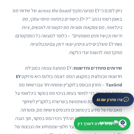
ניתן לסכם כי EY מציעה
מקיף across the board
של שירותי מס.
באופן רשמי נכתב:
"ל-EY כישורים בתחומי מיסוי עסקי, מס
בינלאומי, מס עסקאות וסוגיות מס הקשורות לאנשים, ציות
ודיווח וכן שירותים משפטיים"
– כלומר למעשה כל הספקטרום.
צוותי EY משלבים
ידע וניסיון יוצאי דופן
עם
טכנולוגיות
מתקדמות
להשגת יעדי הלקוח.
שירותים מיוחדים וחדשנות:
EY ממתגת עצמה כמובילת
חדשנות טכנולוגית במקצוע המס. דוגמה בולטת היא פרויקט
EY
TaxGrid
– פתרון מבוסס בלוקצ'יין שפותח יחד עם רשויות מס
וגופים בתעשייה כדי לפתור בעיות בניכוי מס במקור בינלאומי על
צרו פתרון עם AI
דיבידנדים. המערכת משתמשת בשרשרת בלוקצ'יין לשיתוף
מאובטח של מידע בין מתווכים פיננסיים ורשויות מס, ומטרתה
לפשט כמעט בזמן אמת את תהליך ניכוי המס במקור, תוך הגנה
פניה ישירה לעורך דין
על פרטיות המשקיעים. זהו צעד חלוצי שממחיש את הנכונות של