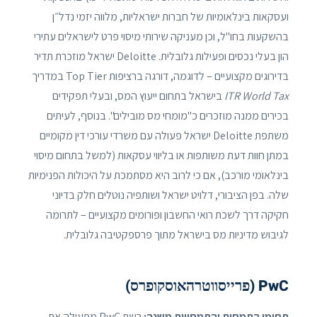
ועסקאות בינלאומיות של חברות ישראליות, מלווה יזמי נדל״ן
בהשקעות בחו"ל, וכן מעניקה שירותי מיסוי פרט לישראלים עתירי
הון בעלי נכסים ופעילות גלובלית. Deloitte ישראל מוזכרת תדיר
בדירוגים מקצועיים – לדוגמה, דורגה ברציפות Top Tier במדריך
ITR World Tax
בישראל בתחום ייעוץ המס, ובעלי תפקידים
בכירים ממנה מוזכרים כ"מומחי מס מובילים". בנוסף, לעיתים
משתפת Deloitte ישראל פעולה עם משרדי עורכי דין מקומיים
במתן חוות דעת משותפות או בליווי עסקאות (למשל בתחום מיסוי
בינלאומי מורכב), אם כי לרוב היא מסתמכת על היכולות הפנימיות
שלה. בפן הציבורי, דלויט ישראל ושותפיה נוטלים חלק בדיוני
חקיקה דרך לשכת רואי החשבון ופורומים מקצועיים – לתרומה
לגיבוש מדיניות מס בישראל מתוך פרספקטיבה גלובלית.
PwC (פרייסווטרהאוסקופרס)
תחומי התמחות והתמחויות משנה:
רשת PwC מפעילה את