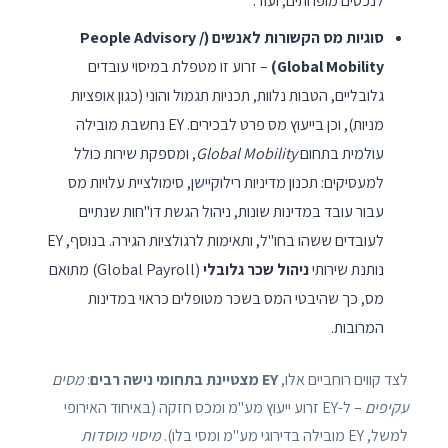
לנכסים מופחתים, ועוד.
סוגיות מס הקשורות לאנשים (People Advisory /
Global Mobility)
– זרוע זו מטפלת במיסוי עובדים
גלובליים, הטבות נלוות, תכניות תגמול והוני (כגון אופציות
מניות), וכן בייעוץ מס פרט לבכירים. EY נחשבת מובילה
עולמית בתחום
Global Mobility
, ומספקת שירות כולל
למעסיקים: תכנון מדיניות רילוקיישן, סימולציית עלויות מס
עבור עובד במדינות שונות, ניהול הגשת דו"חות שנתיים
לעובדים ששהו בחו"ל, ותאימות לרגולציות הגירה. בנוסף, EY
נותנת שירותי
ניהול שכר גלובלי
(Global Payroll) מתואם
מס, כך שהיבטי המס בשכר מטופלים כראוי במדינות
המרובות.
לצד קווים רוחביים אלו,
EY מצטיינת בתחומי נישה רבים
:
מסים
עקיפים
– ל-EY זרוע ייעוץ מע"מ ומכס חזקה (באיחוד האירופי
למשל, EY מובילה בדירוגי מע"מ ומסי בלו).
מיסוי מוסדות