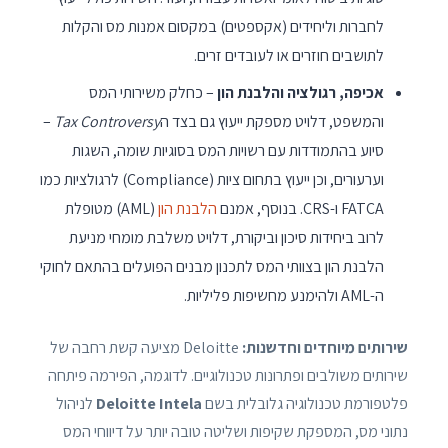
לחברות וליחידים (אקספטים) במקסום אמנות מס והקלות
לתושבים חוזרים או לעובדים זרים.
אכיפה, רגולציה והלבנת הון
– כחלק משירותי המס
והמשפט, דלויט מספקת ייעוץ גם בצד ה
Tax Controversy
–
סיוע בהתמודדות עם רשויות המס בסוגיות שומה, השגות
וערעורים, וכן ייעוץ בתחום ציות (Compliance) לרגולציות כמו
FATCA ו-CRS. בנוסף, אמנם
הלבנת הון
(AML) מטופלת
לרוב ביחידות סיכון וביקורת, דלויט משלבת מומחי מניעת
הלבנת הון בצוותי המס לתכנון מבנים הפועלים בהתאם לחוקי
ה-AML ולהימנע מחשיפות פליליות.
שירותים מיוחדים וחדשנות:
Deloitte מציעה קשת רחבה של
שירותים משולבים ופתרונות טכנולוגיים. לדוגמה, הפירמה פיתחה
פלטפורמת טכנולוגיה גלובלית בשם
Deloitte Intela
לניהול
נתוני מס, המספקת שקיפות ושליטה טובה יותר על דיווחי המס