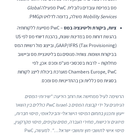
מס בפריסת עובדים גלובלית. PwC מפעילה
Global
Mobility Services
משלה, בדומה לדלויט וקPMG.
ציות, ביקורת וליטיגציה במס
– PwC מסייעת ללקוחותיה
בהגשת דוחות מס במדינות שונות, בהכנת דיווחי מס לפי US
GAAP/IFRS (Tax Provisioning), ובייצוג מול רשויות המס
בביקורות ושומות. צוותיה מנוסים גם בליטיגציית מס וביישוב
מחלוקות – לרבות בסכסוכי מע"מ ומכס. אכן, לפי
Chambers Europe, PwC מוערכת ביכולת לייצג לקוחות
בסוגיות מס כלליות וכן בהתדיינויות מס ומכס.
הרשימה לעיל ממחישה את רוחב היריעה:
"שירותי המסים
הניתנים על ידי קבוצת המסים ב-PwC Israel כוללים בין השאר
ייעוץ ותכנון בתחום המיסוי הישראלי והבינלאומי, מיסוי חברות,
מיזוגים ורכישות, מחירי העברה, מסים עקיפים, מיסוי מקרקעין,
מיסוי אישי לתושבי חוץ ותושבי ישראל…"
. למעשה, PwC