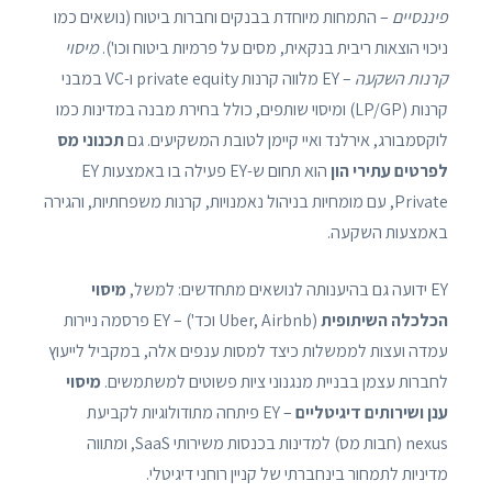
פיננסיים
– התמחות מיוחדת בבנקים וחברות ביטוח (נושאים כמו
ניכוי הוצאות ריבית בנקאית, מסים על פרמיות ביטוח וכו').
מיסוי
קרנות השקעה
– EY מלווה קרנות private equity ו-VC במבני
קרנות (LP/GP) ומיסוי שותפים, כולל בחירת מבנה במדינות כמו
לוקסמבורג, אירלנד ואיי קיימן לטובת המשקיעים. גם
תכנוני מס
לפרטים עתירי הון
הוא תחום ש-EY פעילה בו באמצעות EY
Private, עם מומחיות בניהול נאמנויות, קרנות משפחתיות, והגירה
באמצעות השקעה.
EY ידועה גם בהיענותה לנושאים מתחדשים: למשל,
מיסוי
הכלכלה השיתופית
(Uber, Airbnb וכד') – EY פרסמה ניירות
עמדה ועצות לממשלות כיצד למסות ענפים אלה, במקביל לייעוץ
לחברות עצמן בבניית מנגנוני ציות פשוטים למשתמשים.
מיסוי
ענן ושירותים דיגיטליים
– EY פיתחה מתודולוגיות לקביעת
nexus (חבות מס) למדינות בכנסות משירותי SaaS, ומתווה
מדיניות לתמחור בינחברתי של קניין רוחני דיגיטלי.