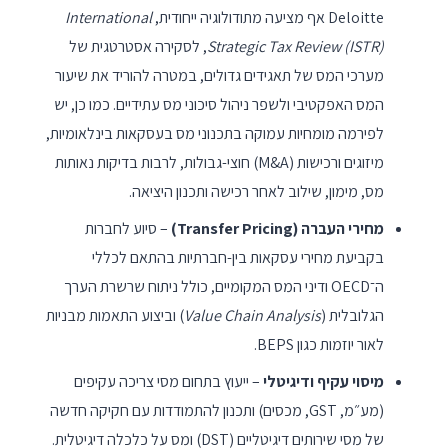
Deloitte אף מציעה מתודולוגיה ייחודית,
International
Strategic Tax Review (ISTR)
, לסקירה אסטרטגית של
מערכי המס של תאגידים גדולים, במטרה להוריד את שיעור
המס האפקטיבי ולשפר ניהול סיכוני מס עתידיים. כמו כן, יש
לפירמה מומחיות עמוקה בתכנוני מס בעסקאות בינלאומיות,
מיזוגים ורכישות (M&A) חוצי-גבולות, לרבות בדיקות נאותות
מס, מימון, שילוב לאחר רכישה ותכנון היציאה.
מחירי העברה (Transfer Pricing)
– סיוע לחברות
בקביעת מחירי עסקאות בין-חברתיות בהתאם לכללי
ה־OECD ודיני המס המקומיים, כולל ניתוח שרשרת הערך
הגלובלית (
Value Chain Analysis
) וביצוע התאמות מבניות
לאור יוזמות כגון BEPS.
מיסוי עקיף ודיגיטלי
– ייעוץ בתחום מסי צריכה עקיפים
(מע״מ, GST, מכסים) ותכנון להתמודדות עם חקיקה חדשה
של מסי שירותים דיגיטליים (DST) ומס על כלכלה דיגיטלית.