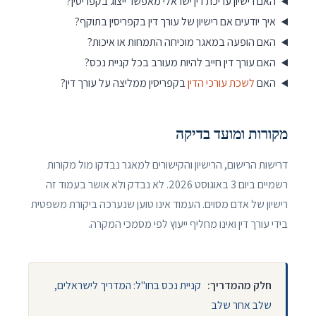
האם רישיון עריכת דין ישראלי מאפשר ייצוג בקפריסין?
איך יודעים אם רישיון של עורך דין בקפריסין בתוקף?
האם הופעה במאגר מוכיחה התמחות או איכות?
האם עורך דין חייב להיות מעורב בכל קניית נכס?
האם
לשכת עורכי הדין
בקפריסין ממליצה על עורך דין?
מקורות ומועד בדיקה
דרישות הרישום, הרישיון והקישורים למאגר נבדקו מול מקורות
רשמיים ביום
3 באוגוסט 2026
. לא נבדק ולא אושר בעמוד זה
רישיון של אדם מסוים. העמוד אינו טוען שנערכה ביקורת משפטית
בידי עורך דין ואינו מחליף ייעוץ לפי מסמכי המקרה.
חלק מהמדריך:
קניית נכס בחו"ל: המדריך לישראלים,
שלב אחר שלב