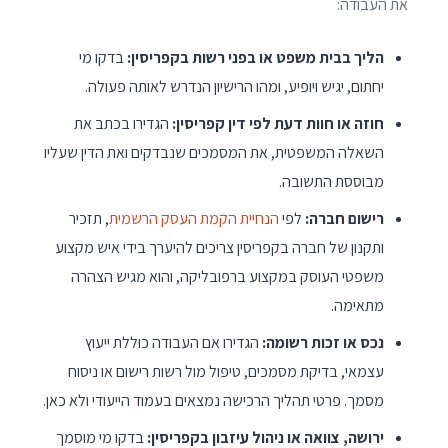
את העבודה:
הליך בבית משפט או בפני רשות בקפריסין:
בדקו מי
יחתום, יגיש ויופיע, ומהו הרישיון הנדרש לאותה פעולה.
חוזה או חוות דעת לפי דין קפריסין:
הגדירו בכתב את
השאלה המשפטית, את המסמכים שנבדקים ואת הדין שעליו
מבוססת התשובה.
רישום חברה:
לפי
הנחיית הקמת העסק הרשמית
, תזכיר
ותקנון של חברה בקפריסין צריכים להיערך בידי איש מקצוע
משפטי העוסק במקצוע ברפובליקה, והוא מגיש הצהרה
מתאימה.
נכס או זכות רשומה:
הגדירו אם העבודה כוללת ייעוץ
עצמאי, בדיקת מסמכים, טיפול מול רשות רישום או ניסוח
מסמך. פרטי תהליך הרכישה נמצאים בעמוד הייעודי ולא כאן.
ירושה, צוואה או ניהול עיזבון בקפריסין:
בדקו מי מוסמך