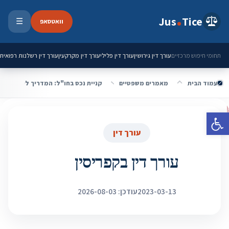
ילוג לתוכן
Jus
Tice
וואטסאפ
☰
פתיחת 
עורך דין גירושין
עורך דין פלילי
עורך דין מקרקעין
עורך דין רשלנות רפואית
תחומי חיפוש מרכזיים
עמוד הבית
מאמרים משפטיים
קניית נכס בחו"ל: המדריך לישראלים
פתח סרגל נגישות
עורך דין
עורך דין בקפריסין
2023-03-13
עודכן: 2026-08-03