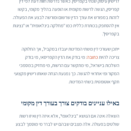
לרישיון עיסוק שנתי בקפריסין. כאשר נדרשת חוות דעת לפי דין
קפריסין, הגשה לרשות מקומית או הופעה בהליך מקומי, בקשו
לזהות במפורש את עורך הדין שרשום ומורשה לבצע את הפעולה.
אין להסתפק בכותרת כללית כמו "מחלקה בינלאומית" או "נציגות
בקפריסין".
ייתכן שעורכי דין משתי המדינות יעבדו במקביל, אך החלוקה
צריכה להיות
כתובה
: מי בודק את הדין הקפריסאי, מי בודק
השלכות בישראל, מי מתקשר עם הרשות, מי מחזיק במסמכי
המקור ומי אחראי להגשה. כך נמנעת הנחה שאותו רישיון מקצועי
תקף אוטומטית בשתי המדינות.
באילו עניינים בודקים צורך בעורך דין מקומי
השאלה אינה אם הנושא "בינלאומי", אלא איזה דין ואיזו רשות
שולטים בפעולה. אלה מצבים שבהם יש לברר מי מוסמך לבצע