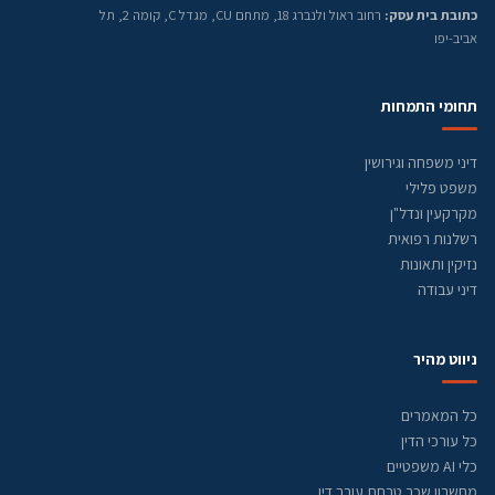
כתובת בית עסק:
רחוב ראול ולנברג 18, מתחם CU, מגדל C, קומה 2, תל
אביב-יפו
תחומי התמחות
דיני משפחה וגירושין
משפט פלילי
מקרקעין ונדל"ן
רשלנות רפואית
נזיקין ותאונות
דיני עבודה
ניווט מהיר
כל המאמרים
כל עורכי הדין
כלי AI משפטיים
מחשבון שכר טרחת עורך דין