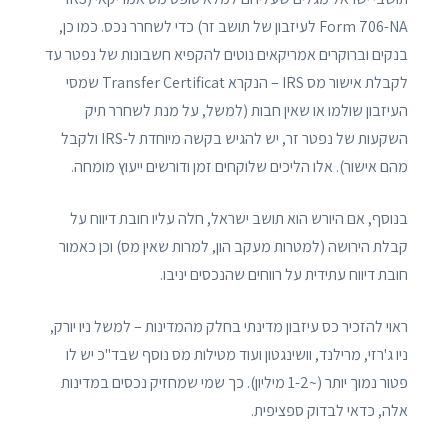
Form 706-NA לעיזבון של תושב זר) כדי לשחרר נכס. כמו כן,
בנקים וברוקרים אמריקאים נוטים להקפיא חשבונות של נפטר עד
לקבלת אישור מס IRS – הנקרא Transfer Certificat שמסי
העיזבון שולמו או שאין חבות (למשל, על מנת לשחרר תיק
השקעות של נפטר זר, יש להגיש בקשה מיוחדת ל-IRS ולקבל
מהם אישור). אלו הליכים שלוקחים זמן ודורשים ייעוץ מומחה.
בנוסף, אם היורש הוא תושב ישראל, חלה עליו חובת דיווח על
קבלת הירושה (למטרות מעקב הון, למרות שאין מס) וכן כאמור
חובת דיווח עתידית על רווחים שהנכסים יניבו.
ראוי להזכיר כס עיזבון מדינתי בחלק מהמדינות – למשל ניו יורק,
ניו ג'רזי, מרילנד, וושינגטון ועוד מטילות מס נוסף שבד"כ יש לו
פטור נמוך יותר (~1-2 מיליון). כך שמי שמחזיק נכסים במדינות
אלה, כדאי לבדוק ספציפית.