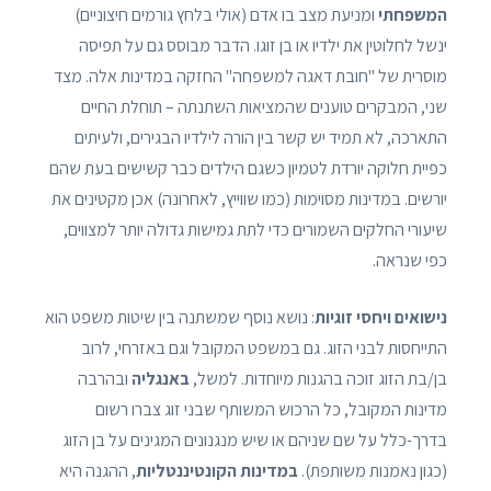
המשפחתי
ומניעת מצב בו אדם (אולי בלחץ גורמים חיצוניים)
ינשל לחלוטין את ילדיו או בן זוגו. הדבר מבוסס גם על תפיסה
מוסרית של "חובת דאגה למשפחה" החזקה במדינות אלה. מצד
שני, המבקרים טוענים שהמציאות השתנתה – תוחלת החיים
התארכה, לא תמיד יש קשר בין הורה לילדיו הבגירים, ולעיתים
כפיית חלוקה יורדת לטמיון כשגם הילדים כבר קשישים בעת שהם
יורשים. במדינות מסוימות (כמו שווייץ, לאחרונה) אכן מקטינים את
שיעורי החלקים השמורים כדי לתת גמישות גדולה יותר למצווים,
כפי שנראה.
נישואים ויחסי זוגיות
: נושא נוסף שמשתנה בין שיטות משפט הוא
התייחסות לבני הזוג. גם במשפט המקובל וגם באזרחי, לרוב
בן/בת הזוג זוכה בהגנות מיוחדות. למשל,
באנגליה
ובהרבה
מדינות המקובל, כל הרכוש המשותף שבני זוג צברו רשום
בדרך-כלל על שם שניהם או שיש מנגנונים המגינים על בן הזוג
(כגון נאמנות משותפת).
במדינות הקונטיננטליות
, ההגנה היא