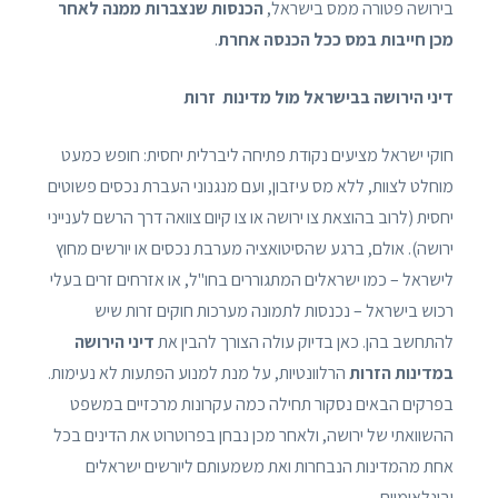
בירושה פטורה ממס בישראל,
הכנסות שנצברות ממנה לאחר
מכן חייבות במס ככל הכנסה אחרת
.
דיני הירושה בבישראל מול מדינות זרות
חוקי ישראל מציעים נקודת פתיחה ליברלית יחסית: חופש כמעט
מוחלט לצוות, ללא מס עיזבון, ועם מנגנוני העברת נכסים פשוטים
יחסית (לרוב בהוצאת צו ירושה או צו קיום צוואה דרך הרשם לענייני
ירושה). אולם, ברגע שהסיטואציה מערבת נכסים או יורשים מחוץ
לישראל – כמו ישראלים המתגוררים בחו"ל, או אזרחים זרים בעלי
רכוש בישראל – נכנסות לתמונה מערכות חוקים זרות שיש
להתחשב בהן. כאן בדיוק עולה הצורך להבין את
דיני הירושה
במדינות הזרות
הרלוונטיות, על מנת למנוע הפתעות לא נעימות.
בפרקים הבאים נסקור תחילה כמה עקרונות מרכזיים במשפט
ההשוואתי של ירושה, ולאחר מכן נבחן בפרוטרוט את הדינים בכל
אחת מהמדינות הנבחרות ואת משמעותם ליורשים ישראלים
ובינלאומיים.