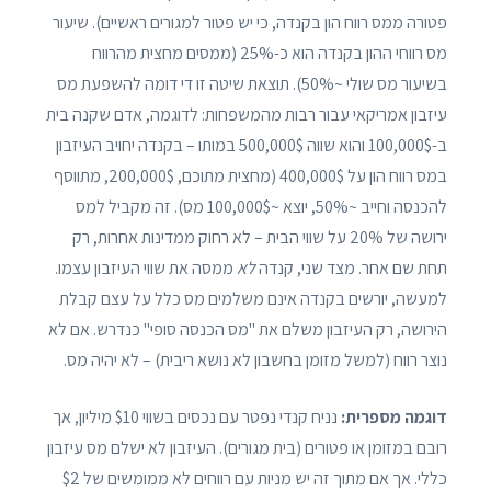
פטורה ממס רווח הון בקנדה, כי יש פטור למגורים ראשיים). שיעור
מס רווחי ההון בקנדה הוא כ-25% (ממסים מחצית מהרווח
בשיעור מס שולי ~50%). תוצאת שיטה זו די דומה להשפעת מס
עיזבון אמריקאי עבור רבות מהמשפחות: לדוגמה, אדם שקנה בית
ב-100,000$ והוא שווה 500,000$ במותו – בקנדה יחויב העיזבון
במס רווח הון על 400,000$ (מחצית מתוכם, 200,000$, מתווסף
להכנסה וחייב ~50%, יוצא ~100,000$ מס). זה מקביל למס
ירושה של 20% על שווי הבית – לא רחוק ממדינות אחרות, רק
תחת שם אחר. מצד שני, קנדה
לא
ממסה את שווי העיזבון עצמו.
למעשה, יורשים בקנדה אינם משלמים מס כלל על עצם קבלת
הירושה, רק העיזבון משלם את "מס הכנסה סופי" כנדרש. אם לא
נוצר רווח (למשל מזומן בחשבון לא נושא ריבית) – לא יהיה מס.
דוגמה מספרית:
נניח קנדי נפטר עם נכסים בשווי $10 מיליון, אך
רובם במזומן או פטורים (בית מגורים). העיזבון לא ישלם מס עיזבון
כללי. אך אם מתוך זה יש מניות עם רווחים לא ממומשים של $2