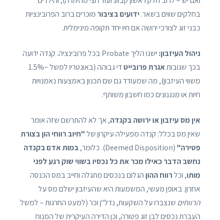
ואם יש – לרוב חלק ראשון קבוע ועוד חצי מהיתרה), והילדים
בחלקים שווים בשאר.
ידועים בציבור
מוכרים ברוב הפרובינציות
כבני זוג לצורכי ירושה אם חיו יחד תקופה מינימלית.
ניהול העיזבון:
ישנו הליך Probate בכל פרובינציה. קנדה ידועה
בכך שגובות
אגרת פרובייט
די גבוהה (באונטריו למשל ~1.5%
משווי העיזבון), מה שמעודד גם שם תכנון באמצעות נאמנויות
חיות או מנגנונים כמו חשבון משותף.
אין מס עיזבון או ירושה בקנדה
, אך לא להתרשם שזה אומר
שאין מס בכלל: קנדה מפעילה עיקרון של
"חיוב רווחי הון בצורת
פטירה"
(Deemed Disposition). כלומר,
במות אדם בקנדה
נחשב הדבר כאילו מכר את כל נכסיו בשווי שוק רגע לפני
מותו
, וכל
רווח ההון
הגלום בנכסים מתגלה וחייב במס הכנסה
אחרון. באופן מעשי, המשמעות היא שהעיזבון ישלם מס על
הרווחים
שנצברו על השקעות, נדל"ן וכו’ (למעט החרגות – למשל
העברת נכסים לבן זוג פטורה, וכן הדירה העיקרית של המנוח