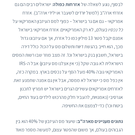
לבסוף, נוגע לשאלה של
אזרחות כפולה
: ישראלים רבים הם גם
אזרחי ארה"ב (למשל יורדים לשעבר או ילידי ארה"ב). אזרח
אמריקאי – גם אם גר בישראל – כפוף למס העיזבון האמריקאי על
כל נכסיו בעולם
, לא רק האמריקאיים. אזרח אמריקאי בישראל
אמנם יקבל פטור 13 מיליון כמו כל אזרח, אך אם עיזבונו גדול
מכך, הוא חייב בהגשת דיווח ותשלום מס על
הכול
כולל דירה
בישראל, חשבון בנק בישראל וכו’. זה מצב מוזר שבו רשות המסים
הישראלית לא גובה שקל (כי אין אצלנו מס עיזבון) אבל ה-IRS
האמריקאי גובה 40% מעל הסף על נכסים בארץ. במקרה כזה,
אין כפל מס כי ישראל לא ממסה, אבל אין גם אמנה שתמנע זאת.
לאזרחים אמריקאים עשירים הגרים בישראל יש תמריץ לתכנון
אגרסיבי (נאמנויות, להעביר חלק מהרכוש לילדים בעוד החיים,
ביטוח וכו’) כדי לצמצם את החשיפה.
נתונים מעניינים מארה"ב:
שיעור מס העיזבון של 40% הוא בין
הגבוהים בעולם, אך משום שהפטור עצום, למעשה מספר מאוד