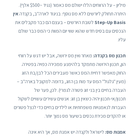
מיליון – על הרווחים הללו ישולם מס כאמור (נגיד ~$500 אלף).
היתרה תחולק ליורשים ללא מס נוסף. בניגוד לארה"ב, בקנדה
אין
Step-Up Basis
לטובת היורשים – בעצם הם כבר מקבלים את
הנכסים עם בסיס חדש שהוא שווי יום המוות כי המס כבר שולם
עליו.
תכנון מס בקנדה:
מאחר ואין מס ירושה, אבל יש דגש על רווחי
הון, תכנון הירושה מתמקד בלהימנע ממכירה כפויה בפטירה.
החוק מאפשר דחיית המס כאשר מעבירים הכל לבן/בת הזוג
(מעין "גלגול" המס עד מות בן הזוג, בדומה למקובל בארה"ב –
העברה בחיים בין בני זוג פטורה לגמרי). לכן, פער של
תכנון/אי-תכנון יהיה כשאין בן זוג: אנשים עשירים עשויים לשקול
העברות לנאמנויות משפחתיות או לילדים בחיים כדי לנצל פטורים
או להקדים מכירת נכסים בשיעור מס נמוך יותר.
אמנות מס:
לישראל ולקנדה יש אמנת מס, אך היא אינה