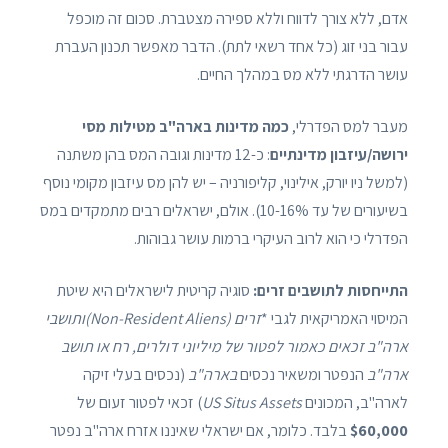
אדם, ללא צורך לדווח וללא ספירה מצטברת. סכום זה מוכפל
עבור בני זוג (כל אחד רשאי לתת). הדבר מאפשר תכנון העברת
עושר הדרגתי ללא מס במהלך החיים.
מעבר למס הפדרלי,
כמה מדינות בארה"ב מטילות מסי
ירושה/עיזבון מדינתיים
: כ-12 מדינות וגובה המס בהן משתנה
(למשל ניו יורק, אילינוי, קליפורניה – יש להן מס עיזבון מקומי נוסף
בשיעורים של עד 10-16%). אולם, ישראלים רבים מתמקדים במס
הפדרלי כי הוא לרוב העיקרי ברמות עושר גבוהות.
התייחסות לתושבים זרים:
סוגיה קריטית לישראלים היא שיטת
המיסוי האמריקאית לגבי *
זרים (Non-Resident Aliens)ותושבי
ארה"ב זכאים כאמור לפטור של מיליוני דולרים, רח או תושב
ארה"ב
הנפטר ומשאיר נכסים
בארה"ב
(נכסים בעלי זיקה
לארה"ב, המכונים
US Situs Assets
) זכאי לפטור זעום של
$60,000
בלבד. כלומר, אם ישראלי שאיננו אזרח ארה"ב נפטר