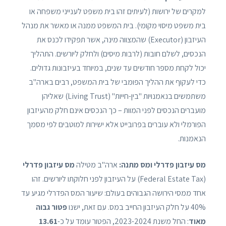
למקרים של ירושות (לעיתים זהו בית משפט לענייני משפחה או
בית משפט מיסוי מקומי). בית המשפט ממנה או מאשר את מנהל
העיזבון (Executor) שהמצווה מינה, אשר תפקידו לכנס את
הנכסים, לשלם חובות (לרבות מיסים) ולחלק ליורשים. התהליך
יכול לקחת מספר חודשים עד שנים, במיוחד בעיזבונות גדולים.
כדי לעקוף את ההליך הפומבי של בית המשפט, רבים בארה"ב
משתמשים בנאמנויות "בין-חייות" (Living Trust) שאליהן
מועברים הנכסים לפני המוות – כך הנכסים אינם חלק מהעיזבון
הפורמלי ולא עוברים בפרובייט אלא ישירות למוטבים לפי מסמך
הנאמנות.
מס עיזבון פדרלי ומס מתנה:
ארה"ב מטילה
מס עיזבון פדרלי
(Federal Estate Tax) על העיזבון לפני חלוקתו ליורשים. זהו
אחד ממסי הירושה הגבוהים בעולם: שיעור המס הפדרלי מגיע עד
40% על חלק העיזבון החייב במס. עם זאת, ישנו
פטור גבוה
מאוד
: החל משנת 2023-2024, הפטור עומד על כ-
13.61