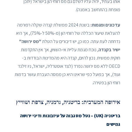
אותו בעתיד, יהיה עליו לשלם גם מס רווחי הון בישראל (יתכן
מופחת בהתחשב באמנה).
עדכונים ומגמות:
בשנת 2024 ממשלת קנדה שקלה רפורמה
להעלאת שיעור הכללה של רווחי הון (מ-50% ל-75%), אך היא
נדחתה לעת עתה. כמו כן, יש דיבורים על הטלת
"מס ירושה"
ישיר בקנדה
, נוכח מגמת עליית אי-השוויון, אך אין התקדמות
חוקית ממשית. נכון להיום, קנדה היא מהמדינות הבודדות ב-
OECD ללא מס ירושה נפרד (לצד אוסטרליה, ישראל, ניו זילנד
ועוד), אך בפועל כפי שראינו היא כן ממסה העברת עושר בדמות
רווחי הון בפטירה.
אירופה המערבית: בריטניה, גרמניה, צרפת ושווייץ
בריטניה (UK) – נטל מס גבוה על עיזבונות ודיני ירושה
גמישים