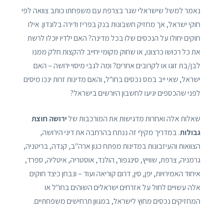
נאמר למשל שישראלי שגר בצרפת עם משפחתו כותב צוואה לפי
חוקי ישראל, אך מחזיק חשבונות בנק בפריז ודירה בלונדון. אילו
חוקים יחולו על הנכסים שלו בכל מדינה? האם ילדיו יוכלו לרשת
את כל רכושו כרצונו, או שחוק מקומי יחייב להקצות חלק ממנו
לבן/בת זוגו או לקרובים אחרים? ומה לגבי מיסוי ירושה – האם
ישראל, שאי ייב במס נכסים בחו"ל, והאם מדינות זרות ינכו מיסים
לפני שהכספים יגיעו לחשבון היורשים בישראל?
שאלות אלה ואחרות מדגישות את המורכבות של
ירושה חוצת
גבולות
. במדריך מקיף זה ננתח בהרחבה את דיני הירושה,
הצוואות והעיזבונות במדינות מפתח כגון ארה"ב, קנדה, בריטניה,
גרמניה, צרפת, שווייץ, סינגפור, הולנד, אוסטריה, איטליה, ספרד,
איחוד האמירויות, יפן, סין, דרום קוריאה ועוד – ונבחן כיצד חוקים
אלה עשויים לחול על אזרחים ישראלים השוהים בחו"ל או
המחזיקים נכסים מחוץ לישראל, במגוון תרחישים משפחתיים.