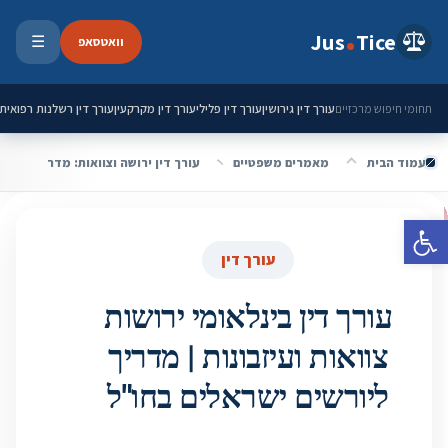
ילוג לתוכן
Jus
Tice
וואטסאפ
☰
פתיחת 
עורך דין גירושין
עורך דין פלילי
עורך דין מקרקעין
עורך דין רשלנות רפואית
תחומי חיפוש מרכזיים
עמוד הבית
מאמרים משפטיים
עורך דין ירושה וצוואות: מדריך מלא, 
פתח סרגל נגישות
עורך דין
עורך דין בינלאומי ירושות
צוואות ועיזבונות | מדריך
ליורשים ישראלים בחו"ל