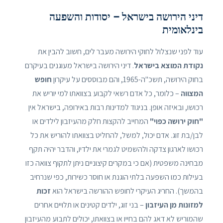
דיני הירושה בישראל – יסודות והשפעה
בינלאומית
עוד לפני שנצלול לחוקי הירושה מעבר לים, חשוב להבין את
נקודת המוצא בישראל
. דיני הירושה בישראל מעוגנים בעיקרם
בחוק הירושה, תשכ"ה-1965, והם מבוססים על עיקרון
חופש
המצווה
– כלומר, כל אדם רשאי לקבוע בצוואתו למי יוריש את
רכושו, ובאיזה אופן. בניגוד למדינות רבות באירופה, בישראל אין
"חוק ירושה כפוי"
המחייב להקצות חלק מהעיזבון לילדים או
לבן/בת זוג. אדם יכול, למשל, להחליט בצוואתו להוריש את כל
רכושו לארגון צדקה ולהשמיט לגמרי את ילדיו, והדבר יהיה תקף
מבחינה משפטית (אם כי במקרים קיצוניים ניתן לתקוף צוואה כזו
בעילות כמו השפעה בלתי הוגנת או חוסר כשירות, כפי שנרחיב
בהמשך). החריג העיקרי לחופש ההורשה בישראל הוא
זכות
למזונות מן העיזבון
– בני זוג, ילדים קטינים או תלויים אחרים
שהמוריש לא דאג להם בחייו או בצוואתו, יכולים לתבוע מהעיזבון