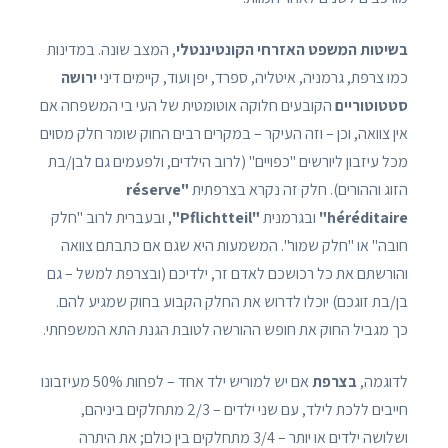
בשיטות המשפט האזרחי הקונטיננטלי
, המצב שונה. במדינות
כמו צרפת, גרמניה, איטליה, ספרד, יפן ועוד, קיימים דיני
ירושה
סטטוטוריים
הקובעים חלוקה אוטומטית של העי בי המשפחה אם
אין צוואה, וכן – וזה העיקר – במקרים רבים החוק שומר חלק מסוים
מכל עיזבון ליורשים "כפויים" (לרוב הילדים, ולפעמים גם לבן/בת
הזוג וההורים). חלק זה נקרא בצרפתית
"réserve
héréditaire"
ובגרמנית
"Pflichtteil"
, ובעברית לרוב "חלק
חובה" או "חלק שמור". המשמעות היא שגם אם כתבתם צוואה
והורשתם את כל רכושכם לאדם זר, ילדיכם (ובצרפת למשל – גם
בן/בת זוגכם) יוכלו לדרוש את החלק הקבוע בחוק שמגיע להם.
כך מגביל החוק את חופש ההורשה לטובת הגנת התא המשפחתי.
לדוגמה,
בצרפת
אם יש למוריש ילד אחד – לפחות 50% מעיזבונו
חייבים ללכת לילד, עם שני ילדים – 2/3 מתחלקים ביניהם,
ושלושה ילדים או יותר – 3/4 מתחלקים בין כולם; את היתרה