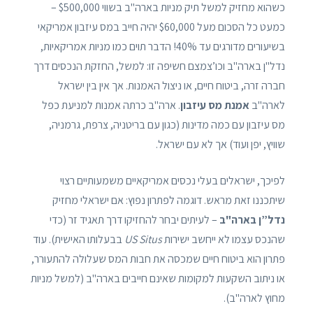
כשהוא מחזיק למשל תיק מניות בארה"ב בשווי $500,000 –
כמעט כל הסכום מעל $60,000 יהיה חייב במס עיזבון אמריקאי
בשיעורים מדורגים עד 40%! הדבר תוים כמו מניות אמריקאיות,
נדל"ן בארה"ב וכו’צמצם חשיפה זו: למשל, החזקת הנכסים דרך
חברה זרה, ביטוח חיים, או ניצול האמנות. אך אין בין ישראל
לארה"ב
אמנת מס עיזבון
. ארה"ב כרתה אמנות למניעת כפל
מס עיזבון עם כמה מדינות (כגון עם בריטניה, צרפת, גרמניה,
שוויץ, יפן ועוד) אך לא עם ישראל.
לפיכך, ישראלים בעלי נכסים אמריקאיים משמעותיים רצוי
שיתכננו זאת מראש. דוגמה לפתרון נפוץ: אם ישראלי מחזיק
נדל”ן בארה"ב
– לעיתים יבחר להחזיקו דרך תאגיד זר (כדי
שהנכס עצמו לא ייחשב ישירות
US Situs
בבעלותו האישית). עוד
פתרון הוא ביטוח חיים שמכסה את חבות המס שעלולה להתעורר,
או ניתוב השקעות למקומות שאינם חייבים בארה"ב (למשל מניות
מחוץ לארה"ב).