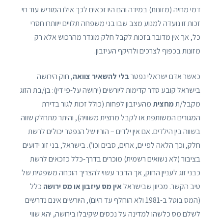
דמי מחיה (מזונות) במידה והם היו זכאים לכך אילו המוריש עוד חי
זכות זו נועדה למנוע מצב שבו בני משפחה תלויים ייוותרו חסרי
כל, אך אין מדובר בזכות לקבל חלק מוגדר מהרכוש אלא רק
מזונות בכפוף לצרכים ולהיקף העיזבון.
כאשר אדם ישראלי נפטר
בלי להשאיר צוואה
, חוק הירושה
בישראל קובע סדר קדימות ליורשים (ירושה על-פי דין): בן/בת הזוג
מקבל/ת
מחצית
מהעיזבון לפחות (כולל זכות לגור בדירת
המגורים המשותפת או לקבל מחצית משוויה), והיתר מתחלק שווה
בשווה בין הילדים. אם אין ילדים – הוריו של הנפטר יכולים לרשת
חלק, וכך הלאה לפי ים, אחים, סבים וכו’). בישראל, בני זוג ידועים
בציבור (לא נשואים רשמית) מוכרים בדרך-כלל כזכאים לרשת
כבני זוג לעניין החוק, אך הדבר עשוי להצריך הוכחה משפטית של
טיב הקשר. מכיוון שבישראל
אין מס עיזבון או מס ירושה
כלל
(המס בוטל ב-1981 ולא הוחלף עד היום), היורשים אינם נדרשים
לשלם מס כלשהו למדינה על נכסים שקיבלו בירושה, יהא שווי