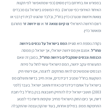
במפורש את בחירתם בדין מסוים (כפי שמתאפשר לפי תקנות
האיחוד האירופי כפי שנראה). בתי המשפט בישראל גם מכבדים
צוואות וירושות שנערכו כדין בחו"ל, ובלבד שהוגש לבית דין רבני או
רשם הירושה הישראלי
צו קיום צוואה זר
או
צו ירושה זר
מתורגם
ומאושר כדין.
נקודה נוספת היא סוגיית
המס בישראל על נכסים בירושה
מחו"ל
. אמנם אין מס ירושה ישראלי, אך ישראל כן ממסה
הכנסות ונכסים שמקבלים בירושה מחו"ל
, במובן זה שאם
התעשרתי עקב ירושה, המס הישראלי עשוי לחול על פירות
הנכסים שממשיכים להיות מוחזקים. לדוגמה, אם ירשתי תיק
השקעות בחו"ל שמניב דיבידנדים, אהיה חייב בדיווח ותשלום מס
בישראל על אותם דיבידנדים כאזרח ותושב ישראל. בעבר (לפני
2003) תושבי ישראל יכלו להחזיק חשבונות בנק בחו"ל בלי חובת
דיווח, אך כיום החוק הישראלי מחייב שקיפות ודיווח כדי למנוע
התחמקות ממס. במילים אחרות, בעוד שהקרן עצמה שהתקבלה