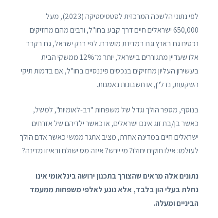
לפי נתוני הלשכה המרכזית לסטטיסטיקה (2023), מעל
650,000 ישראלים חיים דרך קבע בחו"ל, ורבים מהם מחזיקים
נכסים גם בארץ וגם במדינת מושבם. לפי בנק ישראל, גם בקרב
אלו שעדיין מתגוררים בישראל, יותר מ־12% ממשקי הבית
בעשירון העליון מחזיקים בנכסים פיננסיים בחו"ל, אם בדמות תיקי
השקעות, נדל"ן, או חשבונות נאמנות.
בנוסף, מספר הולך וגדל של משפחות "רב-לאומיות", למשל,
כאשר בן/בת זוג אינם ישראלים, או כאשר ילדיהם של אזרחים
ישראלים חיים במדינה אחרת, מציב אתגר ממשי כאשר אדם הולך
לעולמו: אילו חוקים יחולו? מי יירש? איזה מס ישולם ובאיזו מדינה?
נתונים אלה מראים שהצורך בתכנון ירושה בינלאומי אינו
נחלת בעלי הון בלבד, אלא נוגע לאלפי משפחות ממעמד
הביניים ומעלה.