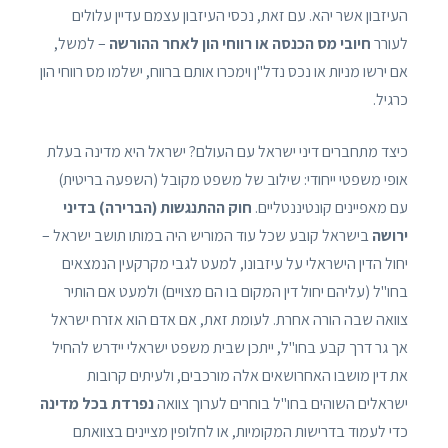
העיזבון אשר יהא. עם זאת, נכסי העיזבון עצמם עדיין עלולים
לעורר
חיובי מס הכנסה או רווחי הון לאחר ההורשה
– למשל,
אם ירשו מניות או נכס נדל"ן וימכרו אותם ברווח, ישלמו מס רווחי הון
כרגיל.
כיצד מתחברים דיני ישראל עם העולם? ישראל היא מדינה בעלת
אופי משפטי ייחודי: שילוב של משפט מקובל (השפעה בריטית)
עם מאפיינים קונטיננטליים.
חוק ההתנגשות (הברירה) בדיני
ירושה
בישראל קובע שכל עוד המוריש היה במותו תושב ישראל –
יחול הדין הישראלי על עיזבונו, למעט לגבי מקרקעין הנמצאים
בחו"ל (עליהם יחול דין המקום בו הם מצויים) ולמעט אם הותיר
צוואה שבה הורה אחרת. לעומת זאת, אם אדם הוא אזרח ישראל
אך גר דרך קבע בחו"ל, ייתכן שבית משפט ישראלי יידרש להחיל
את דין מושבו האחרושאים אלה מורכבים, ולעיתים קרובות
ישראלים השוהים בחו"ל בוחרים לערוך צוואה
נפרדת בכל מדינה
כדי לעמוד בדרישות המקומיות, או לחלופין מציינים בצוואתם