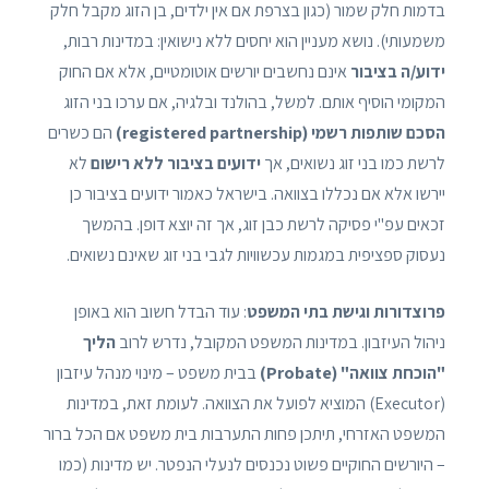
בדמות חלק שמור (כגון בצרפת אם אין ילדים, בן הזוג מקבל חלק
משמעותי). נושא מעניין הוא יחסים ללא נישואין: במדינות רבות,
ידוע/ה בציבור
אינם נחשבים יורשים אוטומטיים, אלא אם החוק
המקומי הוסיף אותם. למשל, בהולנד ובלגיה, אם ערכו בני הזוג
הסכם שותפות רשמי (registered partnership)
הם כשרים
לרשת כמו בני זוג נשואים, אך
ידועים בציבור ללא רישום
לא
יירשו אלא אם נכללו בצוואה. בישראל כאמור ידועים בציבור כן
זכאים עפ"י פסיקה לרשת כבן זוג, אך זה יוצא דופן. בהמשך
נעסוק ספציפית במגמות עכשוויות לגבי בני זוג שאינם נשואים.
פרוצדורות וגישת בתי המשפט
: עוד הבדל חשוב הוא באופן
ניהול העיזבון. במדינות המשפט המקובל, נדרש לרוב
הליך
"הוכחת צוואה" (Probate)
בבית משפט – מינוי מנהל עיזבון
(Executor) המוציא לפועל את הצוואה. לעומת זאת, במדינות
המשפט האזרחי, תיתכן פחות התערבות בית משפט אם הכל ברור
– היורשים החוקיים פשוט נכנסים לנעלי הנפטר. יש מדינות (כמו