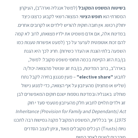
בשיטות המשפט המקובל
(למשל אנגליה וארה"ב), העיקרון
המסורתי הוא
חופש הציווי
: המצווה רשאי לקבוע כרצונו כיצד
יחולק רכושו. אין חובה חוקית להוריש לילדים או לקרובים אחרים.
במדינות אלה, אם אדם משמיט את ילדיו מצוואתו, לרוב לא קמה
להם זכות אוטומטית לערער על כך (למעט אפשרות טענות כמו
השפעה בלתי הוגנת או העדר כשירות). חריג לכך היא הגנת
בן/בת הזוג הקיימת בכמה תחומי משפט מקובל: למשל,
בארה"ב, ברוב המדינות, בן/בת זוג שנושל מהצוואה יכול/ה
לתבוע
"elective share"
– מעין מנגנון בחירה לקבל נתח
(שליש או מחצית) מהעיזבון על אף הצוואה, כדי למנוע נישול
מוחלט. באנגליה ובמדינות נוספות ישנם חוקים המאפשרים לבן
זוג וילדים תלויים לתבוע חלק מהעיזבון מטעמי סעד י חוק
Inheritance (Provision for Family and Dependants) Act
1975
). אך בכלליות, המשפט המקובל מקנה גמישות רבה לתכנו
נויות (Trusts) הן כלים מקובלים מאוד, וניתן לעצב הסדרים
מורכבים לשנים לאחר המוות.