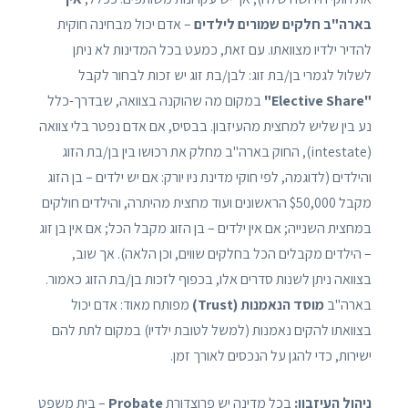
בארה"ב חלקים שמורים לילדים
– אדם יכול מבחינה חוקית
להדיר ילדיו מצוואתו. עם זאת, כמעט בכל המדינות לא ניתן
לשלול לגמרי בן/בת זוג: לבן/בת זוג יש זכות לבחור לקבל
"Elective Share"
במקום מה שהוקנה בצוואה, שבדרך-כלל
נע בין שליש למחצית מהעיזבון. בבסיס, אם אדם נפטר בלי צוואה
(intestate), החוק בארה"ב מחלק את רכושו בין בן/בת הזוג
והילדים (לדוגמה, לפי חוקי מדינת ניו יורק: אם יש ילדים – בן הזוג
מקבל $50,000 הראשונים ועוד מחצית מהיתרה, והילדים חולקים
במחצית השנייה; אם אין ילדים – בן הזוג מקבל הכל; אם אין בן זוג
– הילדים מקבלים הכל בחלקים שווים, וכן הלאה). אך שוב,
בצוואה ניתן לשנות סדרים אלו, בכפוף לזכות בן/בת הזוג כאמור.
בארה"ב
מוסד הנאמנות (Trust)
מפותח מאוד: אדם יכול
בצוואתו להקים נאמנות (למשל לטובת ילדיו) במקום לתת להם
ישירות, כדי להגן על הנכסים לאורך זמן.
ניהול העיזבון:
בכל מדינה יש פרוצדורת
Probate
– בית משפט