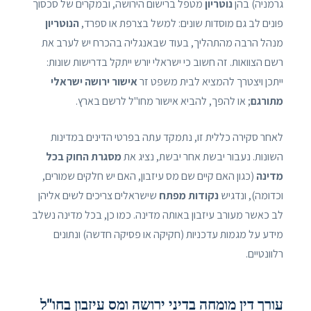
גרמניה) בהן
נוטריון
מטפל ברישום הירושה, ובמקרים של סכסוך
פונים לב גם מוסדות שונים: למשל בצרפת או ספרד,
הנוטריון
מנהל הרבה מהתהליך, בעוד שבאנגליה בהכרח יש לערב את
רשם הצוואות. זה חשוב כי ישראלי יורש ייתקל בדרישות שונות:
ייתכן ויצטרך להמציא לבית משפט זר
אישור ירושה ישראלי
מתורגם
; או להפך, להביא אישור מחו"ל לרשם בארץ.
לאחר סקירה כללית זו, נתמקד עתה בפרטי הדינים במדינות
השונות. נעבור יבשת אחר יבשת, נציג את
מסגרת החוק בכל
מדינה
(כגון האם קיים שם מס עיזבון, האם יש חלקים שמורים,
וכדומה), ונדגיש
נקודות מפתח
שישראלים צריכים לשים אליהן
לב כאשר מעורב עיזבון באותה מדינה. כמו כן, בכל מדינה נשלב
מידע על מגמות עדכניות (חקיקה או פסיקה חדשה) ונתונים
רלוונטיים.
עורך דין מומחה בדיני ירושה ומס עיזבון בחו"ל