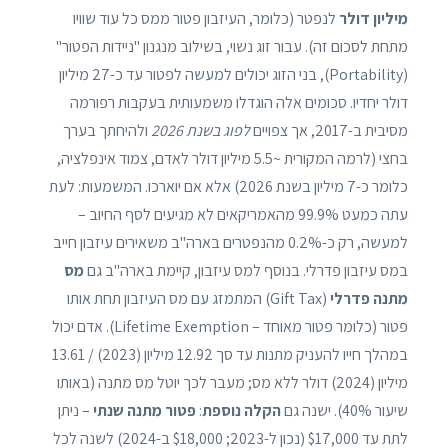
מיליון דולר
לנפטר (כלומר, העיזבון פטור ממס כל עוד שוויו
מתחת לסכום זה). עבור זוג נשוי, בשילוב מנגנון "ניידות הפטור"
(Portability), בני הזוג יכולים למעשה לפטור עד כ-27 מיליון
דולר יחדיו. סכומים אלה הוגדלו משמעותית בעקבות רפורמה
מסיבית ב-2017, אך צפויים
לפוג בשנת 2026
ולהיחתך בערך
בחצי (לרמה המקורית ~5.5 מיליון דולר לאדם, צמוד אינפלציה,
כלומר כ-7 מיליון בשנת 2026) אלא אם יוארכו. המשמעות: לעת
עתה כמעט 99.9% מהאמריקאים לא מגיעים לסף החיוב –
למעשה, רק כ-0.2% מהנפטרים בארה"ב משאירים עיזבון חייב
במס עיזבון פדרלי. בנוסף למס עיזבון, קיימת בארה"ב גם
מס
מתנה פדרלי
(Gift Tax) המתמזג עם מס העיזבון תחת אותו
פטור (כלומר פטור מאוחד – Lifetime Exemption). אדם יכול
במהלך חייו להעניק מתנות עד סך 12.92 מיליון (2023) / 13.61
מיליון (2024) דולר ללא מס; מעבר לכך יוטל מס מתנה (באותו
שיעור 40%). ישנה גם
הקלה נוספת
:
פטור מתנה שנתי
– ניתן
לתת עד $17,000 (נכון ל-2023; $18,000 ב-2024) לשנה לכל