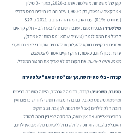
קטן של משפחות משלמות אותו. ב-2020, מתוך ~3 מיליון
אמריקאים שנפטרו, רק כ-1,900 עיזבונות היו חייבים במס פדרלי
(פחות מ-0.1%). עם זאת, המס הזה הניב ב-2021 כ-
$27
מיליארד
הכנסות אוצר. ישנם דיונים פולי בארה"ב – חלק קוראים
לבטל את המס לגמרי (טוענים שהוא "מס מוות" לא צודק),
ואחרים מבקשים דווקא להעלות או להרחיב אותו כדי לצמצם פערי
עושר. נכון להיום, כאמור, החוק הקיים אמור
להצטמצם
משמעותית ב-2026
אם הקונגרס לא יאריך את הפטור המוגדל.
קנדה – בלי מס ירושה, אך עם "מס יציאה" על פטירה
מסגרת משפטית:
קנדה, בדומה לארה"ב, הייתה מושבה בריטית
ומיישמת משפט מקובל. גם בה המצווה חופשי להוריש כרצונו ואין
חובת חלק לילדים (אבל יש הגנות לבן/בת זוג בחוקים
פרובינציאליים). אם אין צוואה, החלוקה לפי דין דומה למודל
האנגלי: בן/בת הזוג זוכה לחלק גדול (לעיתים כולה אם אין ילדים,