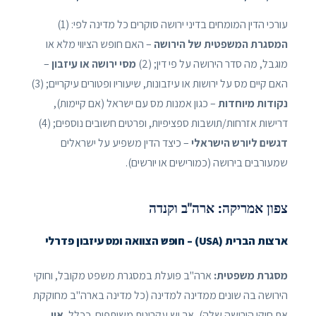
עורכי הדין המומחים בדיני ירושה סוקרים כל מדינה לפי: (1)
המסגרת המשפטית של הירושה
– האם חופש הציווי מלא או
מוגבל, מה סדר הירושה על פי דין; (2)
מסי ירושה או עיזבון
–
האם קיים מס על ירושות או עיזבונות, שיעוריו ופטורים עיקריים; (3)
נקודות מיוחדות
– כגון אמנות מס עם ישראל (אם קיימות),
דרישות אזרחות/תושבות ספציפיות, ופרטים חשובים נוספים; (4)
דגשים ליורש הישראלי
– כיצד הדין משפיע על ישראלים
שמעורבים בירושה (כמורישים או יורשים).
צפון אמריקה: ארה"ב וקנדה
ארצות הברית (USA) – חופש הצוואה ומס עיזבון פדרלי
מסגרת משפטית:
ארה"ב פועלת במסגרת משפט מקובל, וחוקי
הירושה בה שונים ממדינה למדינה (כל מדינה בארה"ב מחוקקת
את חוקי הירושה שלה), אך יש עקרונות משותפים. ככלל,
אין