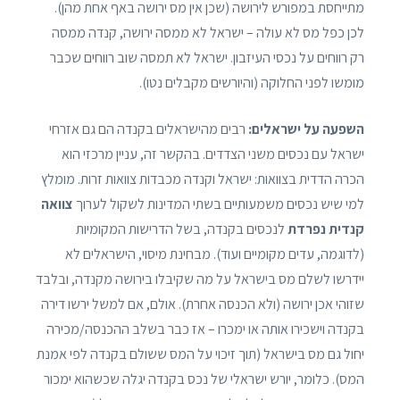
מתייחסת במפורש לירושה (שכן אין מס ירושה באף אחת מהן).
לכן כפל מס לא עולה – ישראל לא ממסה ירושה, קנדה ממסה
רק רווחים על נכסי העיזבון. ישראל לא תמסה שוב רווחים שכבר
מומשו לפני החלוקה (והיורשים מקבלים נטו).
השפעה על ישראלים:
רבים מהישראלים בקנדה הם גם אזרחי
ישראל עם נכסים משני הצדדים. בהקשר זה, עניין מרכזי הוא
הכרה הדדית בצוואות: ישראל וקנדה מכבדות צוואות זרות. מומלץ
למי שיש נכסים משמעותיים בשתי המדינות לשקול לערוך
צוואה
קנדית נפרדת
לנכסים בקנדה, בשל הדרישות המקומיות
(לדוגמה, עדים מקומיים ועוד). מבחינת מיסוי, הישראלים לא
יידרשו לשלם מס בישראל על מה שקיבלו בירושה מקנדה, ובלבד
שזוהי אכן ירושה (ולא הכנסה אחרת). אולם, אם למשל ירשו דירה
בקנדה וישכירו אותה או ימכרו – אז כבר בשלב ההכנסה/מכירה
יחול גם מס בישראל (תוך זיכוי על המס ששולם בקנדה לפי אמנת
המס). כלומר, יורש ישראלי של נכס בקנדה יגלה שכשהוא ימכור