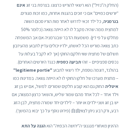
(החלק ה"נזיל") הוא רשאי להוריש כרצונו. בצרפת בני זוג
אינם
"יורשים כפויים" אם כי זוכים בהגנות אחרות, כמו זכות מגורים.
בגרמניה
, כל ילד זכאי לדרוש לאחר מות הוריו סכום השווה
למחצית ממה שהיה מקבל לו לא הייתה צוואה (כלומר 50%
מחלקו על פי דין). משמעות הדבר שבגרמניה אם אב המשפחה
כתב צוואה מוריש הכל לאשתו, ילדיו יכולים עדיין לתבוע מהעיזבון
תשלום של מחצית שווי חלקם החוקי (אך לא לקבל בעלות על
נכסים ספציפיים – זוהי
תביעה כספית
כנגד היורשים האחרים).
בהולנד, דוגמה נוספת, ילד רשאי לתבוע
"legitieme portie"
– מחצית מערכו של חלקו החוקי לוּ לא הייתה צוואה. במדינות כמו
איטליה
החוק גם הוא קובע חלקים שמורים: למשל, אם יש בן זוג
וילד אחד – לכל אחד מהם שמור שליש, והשאר כרצון המצווה; אם
יש בן זוג ושני ילדים או יותר – לילדים יחד שמורה מחצית, לבן הזוג
רבע, ורק רבע ניתן לצווי自由 (פירוט נוסף על כך יבוא בהמשך).
ההיגיון מאחורי מנגנוני ה"ירושה הכפויה" הוא
הגנה על התא