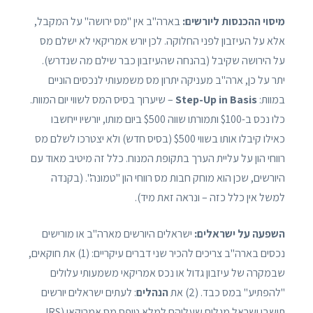
מיסוי ההכנסות ליורשים:
בארה"ב אין "מס ירושה" על המקבל,
אלא על העיזבון לפני החלוקה. לכן יורש אמריקאי לא ישלם מס
על הירושה שקיבל (בהנחה שהעיזבון כבר שילם מה שנדרש).
יתר על כן, ארה"ב מעניקה יתרון מס משמעותי לנכסים הוניים
במוות:
Step-Up in Basis
– שיערוך בסיס המס לשווי יום המוות.
כלו נכס ב-$100 ותמורתו שווה $500 ביום מותו, יורשיו ייחשבו
כאילו קיבלו אותו בשווי $500 (בסיס חדש) ולא יצטרכו לשלם מס
רווחי הון על עליית הערך בתקופת המנוח. כלל זה מיטיב מאוד עם
היורשים, שכן הוא מוחק חבות מס רווחי הון "טמונה". (בקנדה
למשל אין כלל כזה – ונראה זאת מיד).
השפעה על ישראלים:
ישראלים היורשים מארה"ב או מורישים
נכסים בארה"ב צריכים להכיר שני דברים עיקריים: (1) את חוקאים,
שבמקרה של עיזבון גדול או נכס אמריקאי משמעותי עלולים
"להפתיע" במס כבד. (2) את
הנהלים
: לעתים ישראלים יורשים
תושבי ישראל מגלים שעליהם למלא טופס מס אמריקאי (IRS