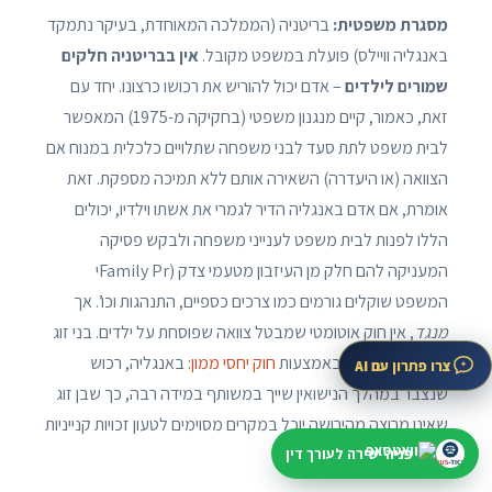
מסגרת משפטית:
בריטניה (הממלכה המאוחדת, בעיקר נתמקד
באנגליה וויילס) פועלת במשפט מקובל.
אין בבריטניה חלקים
שמורים לילדים
– אדם יכול להוריש את רכושו כרצונו. יחד עם
זאת, כאמור, קיים מנגנון משפטי (בחקיקה מ-1975) המאפשר
לבית משפט לתת סעד לבני משפחה שתלויים כלכלית במנוח אם
הצוואה (או היעדרה) השאירה אותם ללא תמיכה מספקת. זאת
אומרת, אם אדם באנגליה הדיר לגמרי את אשתו וילדיו, יכולים
הללו לפנות לבית משפט לענייני משפחה ולבקש פסיקה
המעניקה להם חלק מן העיזבון מטעמי צדק (Family Prי
המשפט שוקלים גורמים כמו צרכים כספיים, התנהגות וכו’. אך
מנגד
, אין חוק אוטומטי שמבטל צוואה שפוסחת על ילדים. בני זוג
נהנים גם מהגנה באמצעות
חוק יחסי ממון
: באנגליה, רכוש
צרו פתרון עם AI
שנצבר במהלך הנישואין שייך במשותף במידה רבה, כך שבן זוג
שאינו מרוצה מהירושה יוכל במקרים מסוימים לטעון זכויות קנייניות
פניה ישירה לעורך דין
ברכוש (מלבד הירושה).