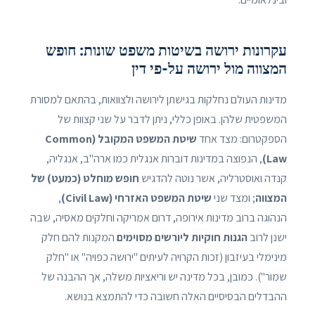
עקרונות ירושה בשיטות משפט שונות: חופש
המצווה מול ירושה על-פי דין
מדינות העולם נחלקות בגישתן לירושה ולצוואות, בהתאם למסורת
המשפטית שלהן. באופן כללי, ניתן לדבר על שני קצוות של
הספקטרום: מצד אחד
שיטת המשפט המקובל (Common
Law)
, הנפוצה במדינות דוברות אנגלית כמו ארה"ב, אנגליה,
קנדה ואוסטרליה, אשר נוטה להדגיש
חופש מוחלט (כמעט) של
המצווה
; ומצד שני
שיטת המשפט האזרחי (Civil Law)
,
הנהוגה ברוב מדינות אירופה, דרום אמריקה וחלקים מאסיה, שבה
ישנן לרוב
הגנות חוקיות ליורשים מסוימים
המקנות להם חלק
מינימלי בעיזבון (זכות הקרויה לעיתים "ירושה כפויה" או "חלק
שמור"). כמובן, בכל מדינה יש וריאציות משלה, אך ההבנה של
ההבדלים הבסיסיים האלה חשובה כדי להתמצא בנושא.