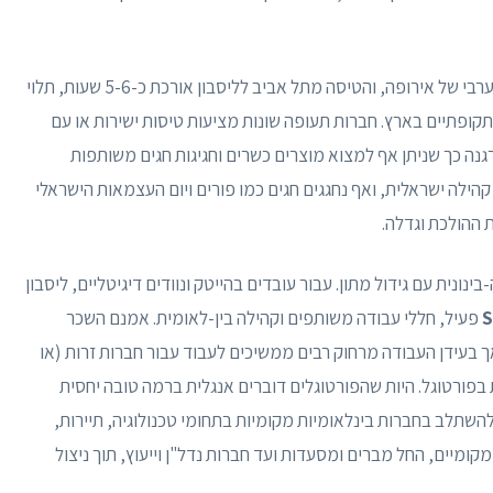
פורטוגל ממוקמת בקצה המערבי של אירופה, והטיסה מתל אביב לליסבון אורכת כ-5-6 שעות, תלוי
 תקופתיים בארץ. חברות תעופה שונות מציעות טיסות ישירות או עם
נה כך שניתן אף למצוא מוצרים כשרים וחגיגות חגים משותפות
הילה ישראלית, ואף נחגגים חגים כמו פורים ויום העצמאות הישראלי
ההולכת וגדלה.
נונית עם גידול מתון. עבור עובדים בהייטק ונוודים דיגיטליים, ליסבון
S
פעיל, חללי עבודה משותפים וקהילה בין-לאומית. אמנם השכר
עידן העבודה מרחוק רבים ממשיכים לעבוד עבור חברות זרות (או
בפורטוגל. היות שהפורטוגלים דוברים אנגלית ברמה טובה יחסית
להשתלב בחברות בינלאומיות מקומיות בתחומי טכנולוגיה, תיירות,
ומיים, החל מברים ומסעדות ועד חברות נדל"ן וייעוץ, תוך ניצול