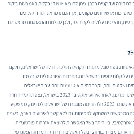
מס פורטוגלי, הנדרש כמעט לכל פעולה פיננסית (משכירת דירה ועד קניית רכב). ניתן להוציא NIF די בקלות באמצעות ביקור
ולעיתים אף דרך מיופי כוח או שירותים מקוונים, אך הכנתו מראש תזרז תהליכים
קרטית; תהליכים עלולים לקחת זמן, ולכן סבלנות והתארגנות מראש הם
ל?
אישיות. בפורטוגל מתגוררת קהילה הולכת וגדלה של ישראלים, חלקם
דים על קלות יחסית בהשתלבות. התרבות הפורטוגלית שונה מזו
 ושקטים יותר, וקצב החיים איטי ונינוח יותר. עבור ישראלים
המחפשים הפוגה ממרוץ החיים בארץ, סגנון זה מהווה שינוי מרענן. לאחר אירועי אוקטובר 2023 בישראל, נצפתה עלייה חדה
בהתעניינות ברילוקיישן לפורטוגל. לדברי מומחים, מאז אוקטובר 2023 חלה זרימה מוגברת של ישראלים למדינה, ממשקיעי
לה המבקשים להשתקע לצמיתות. גם ללא קשר לאירועים בארץ, בשנים
עד אטרקטיבי, בין היתר בשל האפשרות להוצאת אזרחות פורטוגלית
(נתיב שהתאפשר עד 2022) אשר פטרה אותם מצורך בוויזה, ובשל האקלים הידידותי והמרחק הגאוגרפי