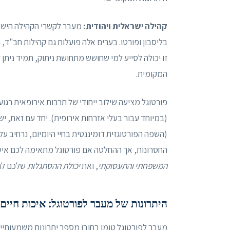
קהילה ישראלית ויהודית:
מעבר לקשרי הקהילה הישראל
בליסבון ופורטו. בערים אלה פועלות גם קהילות חב"ד,
זו יכולה לסייע למי שחושש מתחושת ניתוק, תמיד נית
המקומית.
פורטוגל מציעה שילוב ייחודי של תרבות אירופאית רגוע
(במיוחד עבור בעלי אזרחות אירופית). יחד עם זאת,
(השפה הפורטוגזית דומיננטית בחיי היומיום, נרחיב על
החסרונות, אך ההחלטה אם פורטוגל מתאימה לכם איש
המשפחתי והתעסוקתי
, ואת
יכולת ההסתגלות
שלכם לה
היתרונות של מעבר לפורטוגל: איכות חיים, 
מעבר לפורטוגל טומן בחובו מספר יתרונות משמעותיי