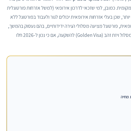
ומית. כמובן, למי שזכאי לדרכון אירופאי (למשל אזרחות פורטוגלית
תר, שכן בעלי אזרחות אירופאית יכולים לגור ולעבוד בפורטוגל ללא
ופאית, פורטוגל מציעה מסלולי הגירה ידידותיים, בהם נעסוק בהמשך,
כדוגמת ויזת D7 למשקיעים הפסיביים ופנסיונרים, או מסלול ויזת זהב (Golden Visa) להשקעה, אם כי נכון ל-2026 חלו
ת מחיה