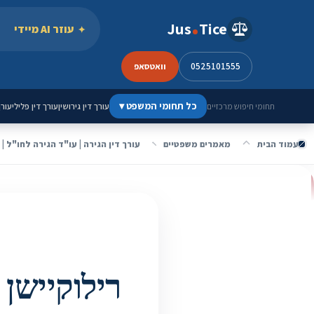
ילוג לתוכן
Jus
Tice
עוזר AI מיידי
0525101555
וואטסאפ
כל תחומי המשפט
▾
עורך דין גירושין
עורך דין פלילי
עורך
תחומי חיפוש מרכזיים
עמוד הבית
מאמרים משפטיים
עורך דין הגירה | עו"ד הגירה לחו"ל |