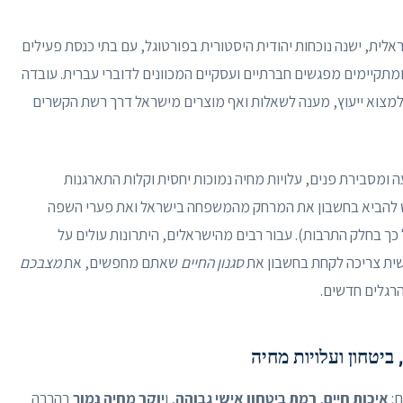
ית, ישנה נוכחות יהודית היסטורית בפורטוגל, עם בתי כנסת פעילים
 ומתקיימים מפגשים חברתיים ועסקיים המכוונים לדוברי עברית. עובדה
ן למצוא ייעוץ, מענה לשאלות ואף מוצרים מישראל דרך רשת הקשרים
ה ומסבירת פנים, עלויות מחיה נמוכות יחסית וקלות התארגנות
 יש להביא בחשבון את המרחק מהמשפחה בישראל ואת פערי השפה
 כך בחלק התרבות). עבור רבים מהישראלים, היתרונות עולים על
ית צריכה לקחת בחשבון את
סגנון החיים
שאתם מחפשים, את
מצבכם
רגלים חדשים.
ביטחון ועלויות מחיה
ם:
איכות חיים
,
רמת ביטחון אישי גבוהה
, ו
יוקר מחיה נמוך
בהרבה