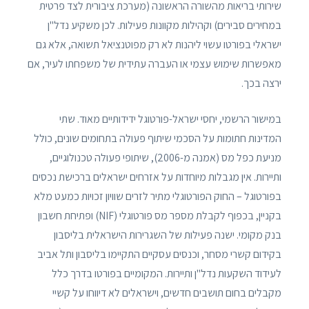
שירותי בריאות מהשורה הראשונה (מערכת ציבורית לצד פרטית
במחירים סבירים) וקהילות מקוונות פעילות. לכן משקיע נדל"ן
ישראלי בפורטו עשוי ליהנות לא רק מפוטנציאל תשואה, אלא גם
מאפשרות שימוש עצמי או העברה עתידית של משפחתו לעיר, אם
ירצה בכך.
במישור הרשמי, יחסי ישראל-פורטוגל ידידותיים מאוד. שתי
המדינות חתומות על הסכמי שיתוף פעולה בתחומים שונים, כולל
מניעת כפל מס (אמנה מ-2006), שיתופי פעולה טכנולוגיים,
ותיירות. אין מגבלות מיוחדות על אזרחים ישראלים ברכישת נכסים
בפורטוגל – החוק הפורטוגלי מתיר לזרים שוויון זכויות כמעט מלא
בקניין, בכפוף לקבלת מספר מס פורטוגלי (NIF) ופתיחת חשבון
בנק מקומי. ישנה פעילות של השגרירות הישראלית בליסבון
בקידום קשרי מסחר, וכנסים עסקיים התקיימו בליסבון ותל אביב
לעידוד השקעות נדל"ן ותיירות. המקומיים בפורטו בדרך כלל
מקבלים בחום תושבים חדשים, וישראלים לא דיווחו על קשיי