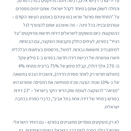
על ידי עורכי דין ישראלים, רכשה ויזמה פרויקטים במרכז פורטו,
והחלה לשווק אותם במיוחד לקהל ישראלי. אותם יזמים מספרים
על "התחדשות פורטו" שראו במו עיניהם באמצע העשור הקודם –
עגורנים ובנייה בכל פינה – מה ששכנע אותם להצטרף לגל
ההשקעות. כיום משווקים לישראלים דירות חדשות ופרויקטים "על
הנייר" בפורטו, לעיתים כחלק מקבוצות השקעה, עם הבטחות
למימון נדיב ותשואות גבוהות. למשל, פרסומים בעיתונות הכלכלית
תיארו אפשרות של רכישת דירה חדשה בפורטו ב-1 מיליון שקל
(כ-270 אלף דולר), קבלת מימון של 75% בריבית מתחת 4%
(תשלום חודשי רק לאחר מסירת הדירה), והשכרת הנכס בתשואה
של כ-10% שנתי. הצעה שכזו ממחישה את התפיסה שפורטו היא
"מציאה" להשקעה לעומת שוק הדיור היקר בישראל – "23 דירות
בפורטו במחיר של דירה אחת בתל אביב", כדברי כותרת בכתבה
ישראלית.
לא רק משקיעים מוסדיים מתעניינים בפורטו – גם היחיד הישראלי.
פורטוגל כולה הפכה לשם דבר בישראל בשנים האחרונות, בין