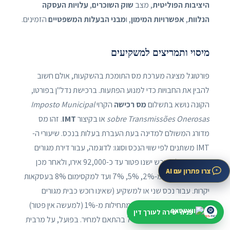
היציבות הפוליטית
, מצב
שוק השוכרים
,
עלויות העסקה
הנלוות
,
אפשרויות המימון
, ו
מבני הבעלות המשפטיים
הזמינים.
מיסוי ותמריצים למשקיעים
פורטוגל מציגה מערכת מס התומכת בהשקעות, אולם חשוב
להבין את החבויות כדי למנוע הפתעות. ברכישת נדל"ן בפורטו,
הקונה נושא בתשלום
מס רכישה
הקרוי
Imposto Municipal
sobre Transmissões Onerosas
או בקיצור
IMT
. זהו מס
מדורג המשולם למדינה בעת העברת בעלות בנכס. שיעורי ה-
IMT משתנים לפי שווי הנכס וסוגו: לדוגמה, עבור דירת מגורים
ראשונה של הרוכש ישנו פטור עד כ-92,000 אירו, ולאחר מכן
צרו פתרון עם AI
מדרגות שעולות מ-2%, 5%, 7% ועד למקסימום 8% בעסקאות
יקרות. עבור נכס שני או למשקיע (שאינו רוכש כבית מגורים
ראשי), המדרגות דומות אך מתחילות מ-1% (למעשה אין פטור)
פניה ישירה לעורך דין
וגם כן מגיעות עד כ-6%-7% בהתאם למחיר. בפועל, על מרבית