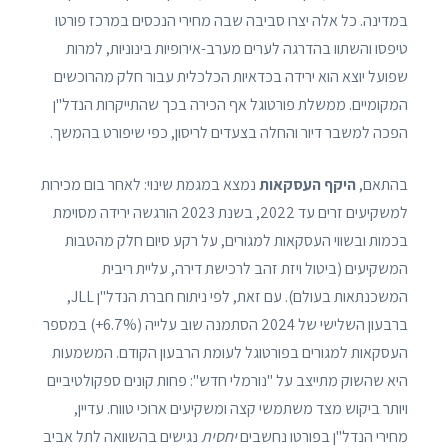
במדינה. כל אלה יצרו סביבה שבה מחירי הנכסים במרכז פורטו
טיפסו והשתוו בהדרגה לערים מערב-אירופיות בינוניות, למרות
שפועל יוצא הוא ירידה בכדאיות הכלכלית עבור חלק מהרוכשים
המקומיים. ממשלת פורטוגל אף הכירה בכך שהתייקרות הנדל"ן
הפכה למשבר דיור והחלה בצעדים לריסון, כפי שיפורט בהמשך.
בהתאם,
היקף העסקאות
נמצא במגמת שינוי: לאחר בום מכירות
למשקיעים זרים עד 2022, בשנת 2023 הורגשה ירידה מסוימת
בכמות ובשווי העסקאות למגורים, על רקע סיום חלק מהטבות
המשקיעים (ביטול ויזת זהב לרכישת דירה, עליית ריבית
המשכנתאות בעולם). עם זאת, לפי ניתוח חברת הנדל"ן JLL,
ברבעון השלישי של 2024 הסתמנה שוב עלייה (6.7%+) במספר
העסקאות למגורים בפורטוגל לעומת הרבעון הקודם. המשמעות
היא שהשוק מתייצב על "נורמלי חדש": פחות קונים ספקולטיביים
ויותר ביקוש מצד משתמשי קצה ומשקיעים ארוכי טווח. עדיין,
מחירי הנדל"ן בפורטו נחשבים
יחסית
נגישים בהשוואה לתל אביב