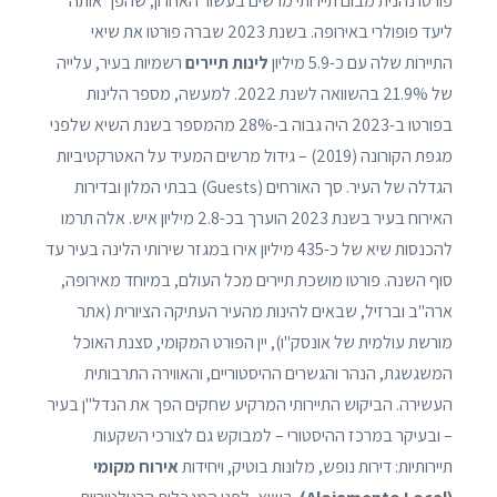
פורטו נהנית מבום תיירותי מרשים בעשור האחרון, שהפך אותה
ליעד פופולרי באירופה. בשנת 2023 שברה פורטו את שיאי
התיירות שלה עם כ-5.9 מיליון
לינות תיירים
רשמיות בעיר, עלייה
של 21.9% בהשוואה לשנת 2022. למעשה, מספר הלינות
בפורטו ב-2023 היה גבוה ב-28% מהמספר בשנת השיא שלפני
מגפת הקורונה (2019) – גידול מרשים המעיד על האטרקטיביות
הגדלה של העיר. סך האורחים (Guests) בבתי המלון ובדירות
האירוח בעיר בשנת 2023 הוערך בכ-2.8 מיליון איש. אלה תרמו
להכנסות שיא של כ-435 מיליון אירו במגזר שירותי הלינה בעיר עד
סוף השנה. פורטו מושכת תיירים מכל העולם, במיוחד מאירופה,
ארה"ב וברזיל, שבאים להינות מהעיר העתיקה הציורית (אתר
מורשת עולמית של אונסק"ו), יין הפורט המקומי, סצנת האוכל
המשגשגת, הנהר והגשרים ההיסטוריים, והאווירה התרבותית
העשירה. הביקוש התיירותי המרקיע שחקים הפך את הנדל"ן בעיר
– ובעיקר במרכז ההיסטורי – למבוקש גם לצורכי השקעות
תיירותיות: דירות נופש, מלונות בוטיק, ויחידות
אירוח מקומי