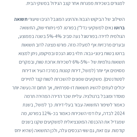
למגורים בשכירות מפגרות אחר קצב הגידול במשקי הבית.
השילוב של הביקוש הגבוה וההיצע המוגבל הניבו שיעורי
תשואה
ברוטו
נאים למשקיעי נדל"ן בפורטו. לפי ניתוחי שוק, התשואה
הגולמית לדירה בפורטוגל נעה סביב 4%-5% בשנה בממוצע,
ובערים מרכזיות אף למעלה מזה. פורטו מציגה לרוב תשואות
ברוטו בטווח בינוני-גבוה: תלוי בסוג הנכס ובמיקומו, ניתן למצוא
תשואות גולמיות של ~5%-6% לשכירות ארוכת טווח, ובמקרים
מסוימים אף יותר (למשל, דירות קטנות במרכז העיר או דירות
לסטודנטים). משקיעים שפונים להשכרות לטווח קצר לתיירים
יכולים לעתים להשיג תשואות דו-ספרתיות, אך תחום זה נעשה יותר
מוסדר ומוגבל ברגולציה. עליית שכר הדירה המהירה תרמה
כאמור לשיפור התשואה עבור בעלי דירות. כך למשל, בשנת
2024 לבדה, עלו דמי השכירות כאמור בכ-12% בפורטו, מה
שמגדיל את ההכנסה הפוטנציאלית למשקיעים שקנו בשנים
קודמות. עם זאת, גם שווי הנכסים עלה, ולכן התשואה (שהיא יחס