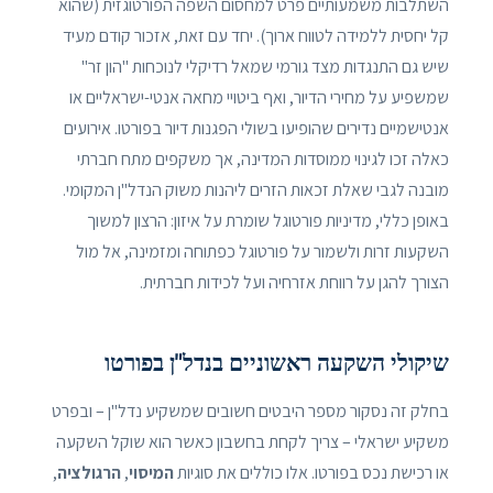
השתלבות משמעותיים פרט למחסום השפה הפורטוגזית (שהוא
קל יחסית ללמידה לטווח ארוך). יחד עם זאת, אזכור קודם מעיד
שיש גם התנגדות מצד גורמי שמאל רדיקלי לנוכחות "הון זר"
שמשפיע על מחירי הדיור, ואף ביטויי מחאה אנטי-ישראליים או
אנטישמיים נדירים שהופיעו בשולי הפגנות דיור בפורטו. אירועים
כאלה זכו לגינוי ממוסדות המדינה, אך משקפים מתח חברתי
מובנה לגבי שאלת זכאות הזרים ליהנות משוק הנדל"ן המקומי.
באופן כללי, מדיניות פורטוגל שומרת על איזון: הרצון למשוך
השקעות זרות ולשמור על פורטוגל כפתוחה ומזמינה, אל מול
הצורך להגן על רווחת אזרחיה ועל לכידות חברתית.
שיקולי השקעה ראשוניים בנדל"ן בפורטו
בחלק זה נסקור מספר היבטים חשובים שמשקיע נדל"ן – ובפרט
משקיע ישראלי – צריך לקחת בחשבון כאשר הוא שוקל השקעה
או רכישת נכס בפורטו. אלו כוללים את סוגיות
המיסוי
,
הרגולציה
,