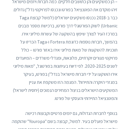
– הן כמשקיעים והן כתושבים חלקיים. כמה חברות ויזמים מישראל
זיהו מוקדם את הפוטנציאל בפורטו ונכנסו לפרויקטי נדל"ן גדולים.
כבר ב-2018 נכנסו משקיעים ישראלים (למשל קבוצת Taga
Urbanic) לשוק הפורטוגלי דרך פורטו, ברכישת מספר מבנים
במרכז העיר לצורך שיפוץ בהשקעה של עשרות מיליוני אירו.
בהמשך, חברות נוספות כדוגמת Fortera ו-Taga הכריזו על
תוכניות להשקעות של מאות מיליוני אירו באזור פורטו – כולל
פרויקטי מגורים יוקרתיים, מלונאות, ומגדלי משרדים – המיועדים
לשנים 2020-2025. לפי דיווח בעיתונות בפורטוגל, "מאות מיליוני
אירו הושקעו על ידי חברות מישראל בנדל"ן בפורטו, בעיקר
במגזרי היוקרה והתיירות". המגמה הזו משקפת את עניין
המשקיעים הישראלים בניצול המחירים הנמוכים (יחסית לישראל)
והפוטנציאל התיירותי והעסקי של פורטו.
בנוסף לחברות הגדולות, גם יזמים פרטיים וקבוצות רכישה
מישראל פועלים בעיר. למשל, קבוצה בשם "Youropa" שהוקמה