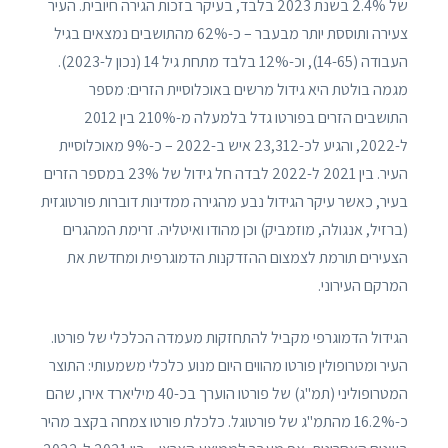
של 2.4% בשנת 2023 בלבד, בעיקר בזכות הגירה חיובית. העיר
צעירה ותוססת יותר מבעבר – כ-62% מהתושבים נמצאים בגיל
העבודה (14-65), וכ-12% בלבד מתחת גיל 14 (נכון ל-2023).
מגמה בולטת היא גידול מרשים באוכלוסיית הזרים: מספר
התושבים הזרים בפורטו גדל בלמעלה מ-210% בין 2012
ל-2022, והגיע לכ-23,312 איש ב-2022 – כ-9% מאוכלוסיית
העיר. בין 2021 ל-2022 לבדה חל גידול של 23% במספר הזרים
בעיר, כאשר עיקר הגידול נבע מהגירה ממדינות דוברות פורטוגזית
(ברזיל, אנגולה, מוזמביק) וכן מהודו ואיטליה. זרימת המהגרים
הצעירים תורמת לצמצום ההזדקנות הדמוגרפית ומחדשת את
המרקם העירוני.
הגידול הדמוגרפי מקביל להתחזקות מעמדה הכלכלי של פורטו.
העיר ומטרופולין פורטו מהווים היום מנוע כלכלי משמעותי: התוצר
המטרופוליני (תמ"ג) של פורטו הוערך בכ-40 מיליארד אירו, שהם
כ-16.2% מהתמ"ג של פורטוגל. כלכלת פורטו צמחה בקצב מהיר