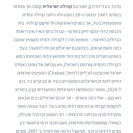
מלבד בעלי הדרכון, ישנה גם
קהילה ישראלית
קטנה אך צומחת
בפורטו. לאורך המאה ה-20 כמעט ולא הייתה קהילה יהודית
משמעותית בעיר, אך בשנים האחרונות חל שיקום קהילתי. בית
הכנסת כדורי-מקור חיים בפורטו – הגדול בחצי האי האיברי ואחד
הגדולים באירופה – משמש מרכז לקהילה יהודית מקומית שמונה
כמה מאות אנשים, ביניהם גם ישראלים שבחרו להתגורר בעיר.
בפורטו פועלים מרכז תרבות יהודי ומוזיאון יהדות (שנפתחו בסיוע
הקהילה היהודית וגורמים בישראל), ויש נוכחות של גופים כאגודת
ישראל וארגונים גלובליים (למשל, Chabad) המציעים שירותים
דתיים ליהודים וישראלים המתגוררים בעיר או מבקרים בה. נכון
ל-2026, מספר המשפחות הישראליות המתגוררות קבע בפורטו
הוא קטן – אולי כמה עשרות – אך יש גם ישראלים רבים שבאים
לתקופות קצרות או רוכשים דירות נופש בעיר. העיר עצמה מאוד
מסבירת פנים מבחינה תרבותית – רוב התושבים דוברי אנגלית,
האווירה קוסמופוליטית ותיירותית, וישנו חיבור רגשי והיסטורי בין
פורטו ליהדות (כזכור, פורטוגל גירשה את יהודיה ב-1497, ופורטו