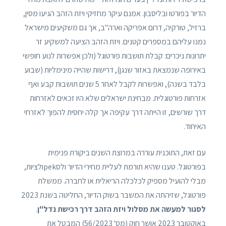
הדיור בפורטו ובליסבון. אמנם עיקר מחזיקי ויזת הזהב הגיעו מסין,
ברזיל, טורקיה, דרום אפריקה וארה"ב, אך גם משקיעים מישראל
נמנו עליהם במספרים קטנים. ויזת הזהב הציעה למשקיע זר
יתרונות ניכרים: קבלת תושבות פורטוגל (ולכן אפשרות לנוע חופשי
באירופה שנמצאת באזור שנגן), דרישות שהייה מינימליות (שבוע
בלבד בשנה), ואפשרות לקבל לאחר 5 שנים תושבות קבע ואף
אזרחות פורטוגלית. מבחינת ישראלים שלא היו זכאים לאזרחות
דרך שורשים, זו הייתה דרך עקיפה אך קלה יחסית להפוך לאזרחי
האיחוד.
עם זאת, התוכנית עוררה במרוצת השנים ביקורת פנימית
בפורטוגל. טענו שהיא תורמת לעליית מחירי הדיור ולסpekולציות,
מבלי להועיל מספיק לכלכלה הריאלית או לחברה. ממשלת
פורטוגל, שזיהתה את המשבר בשוק הדיור, החליטה בשנת 2023
לסגור למעשה את מסלול ויזת הזהב דרך רכישת נדל"ן
.
באוקטובר 2023 אושר חוק (מס' 56/2023) המבטל את