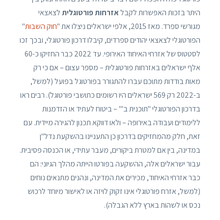
היתר בזכות האפשרות לקבל
אזרחות פורטוגלית
לצאצאי
מגורשי ספרד. מאז 2015, אלפי ישראלים ניצלו את "
חוק השבות
"
הפורטוגלי לצאצאי יהודים ספרדים, קיבלו דרכון פורטוגלי, ובכך זכו
לסטטוס של אזרחי האיחוד האירופי. עד 2022 כבר החזיקו כ-60
אלף ישראלים באזרחות פורטוגלית – מספר עצום – אם כי רק
מאות בודדות מתוכם עברו להתגורר בפורטוגל בפועל (למשל,
ב-2022 רק 569 ישראלים היו רשומים כתושבי פורטוגל). רבים ראו
בדרכון הפורטוגלי "תוכנית ב'" – ביטוח לעתיד או הזדמנות
ללימודים ועבודה באירופה – ולאו דווקא תכנון להגירה מיידית. עם
זאת, חלק מהמחזיקים בדרכון כן התעניינו בהשקעת נדל"ן
במדינה, בין אם למטרת ביקורים, מעבר עתידי, או הכנסה פסיבית.
עבור ישראלים אלה, ההשקעה בפורטו הייתה מהלך הגיוני: הם
כבר אזרחי האיחוד, מכירים את המדינה, ונהנים מתנאים נוחים
(למשל, אזרח פורטוגלי אינו זקוק לויזה או לאישור מיוחד לרכוש
נכס או לשהות בארץ ללא הגבלה).