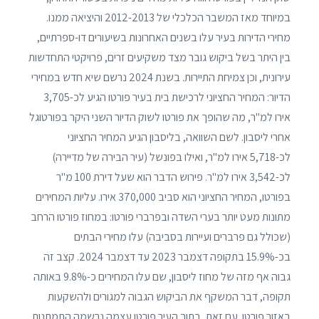
במיוחד מאז המשבר הכלכלי של 2012-2013 והיציאה ממנו.
מחירי הדירות בעיר עלו בשנים האחרונות בשיעורים דו-ספרתיים,
בין היתר בשל ביקוש גובר מצד משקיעים זרים, פרויקטי התחדשות
עירונית, וכן צמיחת התיירות. בשנת 2024 נרשם שיא חדש במחירי
הדיור: המחיר החציוני לרכישת בית בעיר פורטו הגיע לכ-3,705
אירו למ"ר, מה שהופך את פורטו לשוק הדיור השני היקר בפורטוגל
אחרי ליסבון. לשם השוואה, בליסבון הגיע המחיר החציוני
לכ-5,718 אירו למ"ר, ואילו בפונשל (עיר הבירה של מדיירה)
לכ-3,542 אירו למ"ר. פירוש הדבר הוא שעל דירת 100 מ"ר
בפורטו, המחיר החציוני הוא סביב 370,000 אירו. עליות המחירים
מתונות מעט יותר בערי השדה ובפרברי פורטו: במחוז פורטו הרחב
(שכולל גם פרברים ועיירות בסביבה) עלו מחירי הבתים
בכ-15.9% בתקופה דצמבר 2023 עד דצמבר 2024. קצב זה
גבוה אף מזה של מחוז ליסבון, שם עלו המחירים כ-9.8% באותה
תקופה, דבר המשקף את הביקוש הגבוה למגורים ולהשקעות
באזור פורטו. עם זאת, בתוך העיר פורטו עצמה נרשמה התמתנות