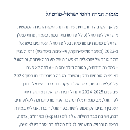
מגמות הגירה ויחסי ישראל-פורטוגל
על אף הקרבה התרבותית שהתהוותה, היקף ההגירה הממשית
מישראל לפורטוגל (כולל פורטו) נותר נמוך. כאמור, פחות מאלף
ישראלים מתגוררים פורמלית בכל פורטוגל. האירועים בישראל
ב-2023 (משבר פוליטי-חוקתי, אי-יציבות ביטחונית) גרמו לעניין
הולך וגובר של ישראלים באפשרות של מעבר לאירופה, ופורטוגל
– כמדינה ידידותית, בטוחה וזולה יחסית – עלתה לא פעם
כאופציה. סוכנויות נדל"ן ומשרדי הגירה בפורטו דיווחו בסוף 2023
על "עלייה בפניות מישראל" בעקבות המצב בישראל. ייתכן
שבשנים 2024-2025 תתחיל הגירה ישראלית מורגשת יותר
לפורטוגל, אם מגמות אלו יימשכו. העיר פורטו ערוכה לקלוט זרים:
היא בין הערים הקוסמופוליטיות בפורטוגל, דוברת אנגלית במידה
רבה, ויש בה כבר קהילות של גולים (expats) מארה"ב, צרפת,
בריטניה וברזיל. התשתית לגולים כוללת בתי ספר בינלאומיים,