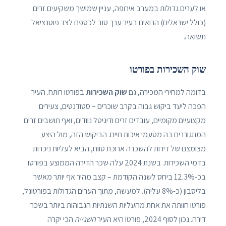
או לערים גדולות במערב אירופה, עניין שמושך משקיעים זרים
(כולל ישראלים) הרואים בעיר ערך טוב לכספם לצד פוטנציאל
תשואה.
שוק השכירות בפורטו
בדומה למחירי המכירה, גם
שוק השכירות
בפורטו רותח. העיר
הפכה ליעד ביקוש גבוה בקרב שוכרים – סטודנטים, צעירים
מקצועיים מקומיים, עובדים זרים ודיגיטל נוודים, ואף תושבים זרים
המתגוררים בה מטעמי איכות חיים. הביקוש הזה, מול היצע
מצומצם של דירות להשכרה ארוכת טווח, הביא לעליות ניכרות
בדמי השכירות. בשנת 2024 עלה שכר הדירה הממוצע בפורטו
בכ-12.3% ביחס לשנה הקודמת – קצב מהיר אף יותר מאשר
בליסבון (כ-8% עליה). למעשה, מתוך הערים הגדולות בפורטוגל,
פורטו חוותה את אחת מהעליות השנתיות הגבוהות ביותר בשכר
דירה. נכון לסוף 2024, פורטו היא העיר
השנייה
הכי יקרה