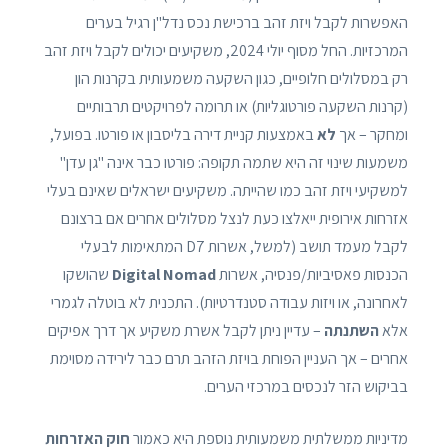
האפשרות לקבל ויזת זהב ברכישת נכס נדל"ן רגיל בערים
המרכזיות. החל מסוף יולי 2024, משקיעים יכולים לקבל ויזת זהב
רק במסלולים חלופיים, כגון השקעה משמעותית בקרנות הון
(קרנות השקעה פורטוגליות) או תרומה לפרויקטים תרבותיים
ומחקר – אך
לא
באמצעות קניית דירה בליסבון או פורטו. בפועל,
משמעות שינוי זה היא שתמה תקופה: פורטו כבר אינה "גן עדן"
למשקיעי ויזת זהב כמו שהייתה. משקיעים ישראלים שאינם בעלי
אזרחות אירופית ייאלצו כעת לנצל מסלולים אחרים אם ברצונם
לקבל מעמד תושב (למשל, אשרות D7 המתאימות לבעלי
הכנסות פאסיביות/פנסיה, אשרות
Digital Nomad
שהושקו
לאחרונה, או ויזות עבודה סטנדרטיות). התכנית לא בוטלה לגמרי
אלא
השתנתה
– עדיין ניתן לקבל אשרת משקיע אך דרך אפיקים
אחרים – אך העניין הפוחת בויזת הזהב תרם כבר לירידה מסוימת
בביקוש הזר לנכסים במרכזי הערים.
מדיניות ממשלתית משמעותית נוספת היא כאמור
חוק האזרחות