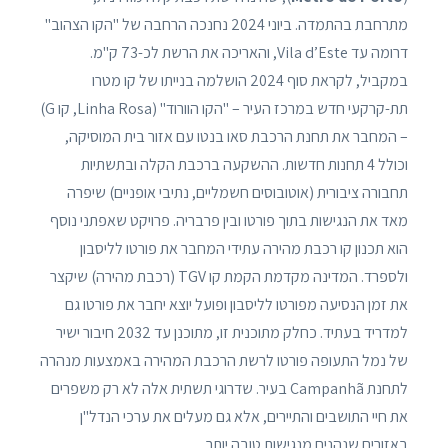
מתרחבת בהתמדה. ביוני 2024 נחנכה הרחבה של "הקו הצהוב"
דרומה עד Vila d’Este, והאריכה את הרשת לכ-73 ק"מ.
במקביל, לקראת סוף 2024 הושלמה בנייתו של קו מטרו
תת-קרקעי חדש במרכז העיר – "הקו הוורוד" (Linha Rosa, קו G)
– המחבר את תחנת הרכבת סאו בנטו עם אזור בית המוסיקה,
וכולל 4 תחנות חדשות. ההשקעה ברכבת הקלה ובתשתיות
תחבורה ציבורית (אוטובוסים חשמליים, נתיבי אופניים) שיפרה
מאד את הנגישות בתוך פורטו ובין פרבריה. פרויקט שאפתני נוסף
הוא תכנון קו רכבת מהירה עתידי המחבר את פורטו לליסבון
ולספרד. המדינה מקדמת הקמת קו TGV (רכבת מהירה) שיקצר
את זמן הנסיעה מפורטו לליסבון ופועל יוצא יחבר את פורטו גם
למדריד בעתיד. כחלק מתוכנית זו, מתוכנן עד 2032 חיבור ישיר
של נמל התעופה פורטו לרשת הרכבת המהירה באמצעות מנהרה
לתחנת Campanhã בעיר. שדרוגי תשתית אלה לא רק משפרים
את חיי התושבים והתיירים, אלא גם מעלים את ערכי הנדל"ן
באזורים שנהנים מנגישות טובה יותר.