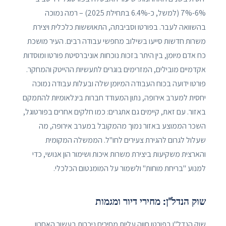
6%-7% (למשל, כ-6.4% בתחילת 2025) – רמה נמוכה
בהשוואה לעבר. בפורטו וסביבתה, התאוששות כלכלית ויצירת
משרות חדשות סייעו בשילוב מחפשי עבודה רבים. העיר מושכת
כח אדם מיומן, בין היתר בזכות נוכחות אוניברסיטת פורטו ומוסדות
אקדמיים מובילים, המזרימים בוגרים לתעשיות ההייטק והמחקר.
פורטו ידועה בכוח העבודה המיומן שלה ובעלות עבודה נמוכה
יחסית למערב אירופה, נתון המעודד חברות בינלאומיות להתמקם
באזור. עם זאת, קיימים גם אתגרים: כמו חלקים אחרים בפורטוגל,
השכר הממוצע באזור נמוך מהמקובל במערב אירופה, מה
שעלול לגרום להגירת צעירים לחו"ל. הממשלה המקומית
והארצית משקיעות ביצירת משרות איכות ושימור הון אנושי, כדי
למנוע "בריחת מוחות" ולשמור על המומנטום הכלכלי.
שוק הנדל"ן: מחירי דיור ומגמות
שוק הנדל"ן בפורטו חווה עליות מחירים ניכרות בעשור האחרון,