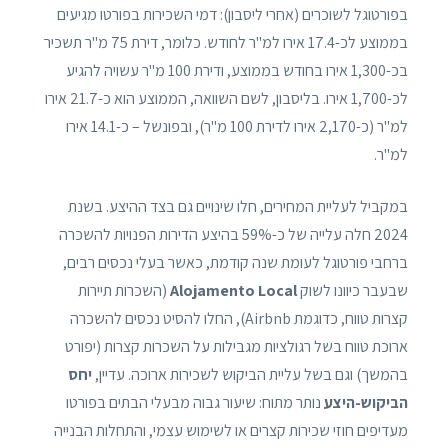
בפורטוגל לשוכרים (אחרי ליסבון): דמי השכירות בפורטו מגיעים
בממוצע לכ-17.4 אירו למ"ר לחודש. כלומר, דירת 75 מ"ר תשכיר
בכ-1,300 אירו בחודש בממוצע, ודירת 100 מ"ר עשויה להגיע
לכ-1,700 אירו. בליסבון, לשם השוואה, הממוצע הוא כ-21.7 אירו
למ"ר (כ-2,170 אירו לדירת 100 מ"ר), ובפונשל – כ-14.1 אירו
למ"ר.
במקביל לעליית המחירים, חלו שינויים גם בצד ההיצע. בשנת
2024 חלה עלייה של כ-59% בהיצע הדירות הפנויות להשכרה
ברחבי פורטוגל לעומת שנה קודמת, כאשר בעלי נכסים רבים,
שבעבר כיוונו לשוק
Alojamento Local
(השכרות תיירות
קצרות טווח, כדוגמת Airbnb), החלו להסיט נכסים להשכרה
ארוכת טווח בשל רגולציות מגבילות על השכרות קצרות (יפורט
בהמשך) וגם בשל עליית הביקוש לשכירות ארוכה. עדיין,
יחס
הביקוש-היצע
נותר מתוח: שיעור גבוה מבעלי הבתים בפורטו
מעדיפים חוזי שכירות קצרים או לשימוש עצמי, והתחלות הבנייה