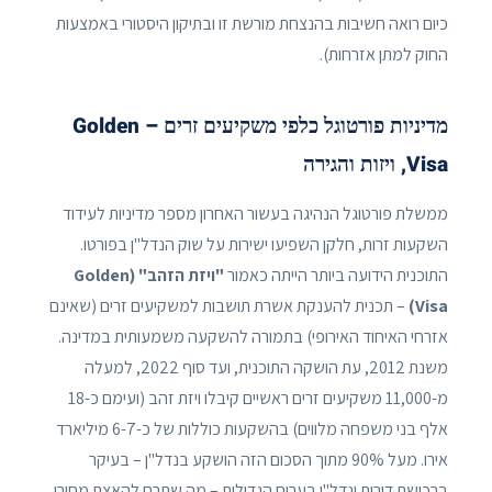
כיום רואה חשיבות בהנצחת מורשת זו ובתיקון היסטורי באמצעות
החוק למתן אזרחות).
מדיניות פורטוגל כלפי משקיעים זרים – Golden
Visa, ויזות והגירה
ממשלת פורטוגל הנהיגה בעשור האחרון מספר מדיניות לעידוד
השקעות זרות, חלקן השפיעו ישירות על שוק הנדל"ן בפורטו.
התוכנית הידועה ביותר הייתה כאמור
"ויזת הזהב" (Golden
Visa)
– תכנית להענקת אשרת תושבות למשקיעים זרים (שאינם
אזרחי האיחוד האירופי) בתמורה להשקעה משמעותית במדינה.
משנת 2012, עת הושקה התוכנית, ועד סוף 2022, למעלה
מ-11,000 משקיעים זרים ראשיים קיבלו ויזת זהב (ועימם כ-18
אלף בני משפחה מלווים) בהשקעות כוללות של כ-6-7 מיליארד
אירו. מעל 90% מתוך הסכום הזה הושקע בנדל"ן – בעיקר
ברכישת דירות ונדל"ן בערים הגדולות – מה שתרם להאצת מחירי