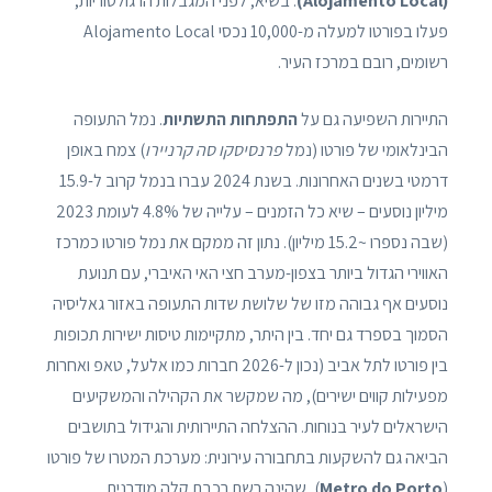
(Alojamento Local)
. בשיא, לפני המגבלות הרגולטוריות,
פעלו בפורטו למעלה מ-10,000 נכסי Alojamento Local
רשומים, רובם במרכז העיר.
התיירות השפיעה גם על
התפתחות התשתיות
. נמל התעופה
הבינלאומי של פורטו (נמל
פרנסיסקו סה קרניירו
) צמח באופן
דרמטי בשנים האחרונות. בשנת 2024 עברו בנמל קרוב ל-15.9
מיליון נוסעים – שיא כל הזמנים – עלייה של 4.8% לעומת 2023
(שבה נספרו ~15.2 מיליון). נתון זה ממקם את נמל פורטו כמרכז
האווירי הגדול ביותר בצפון-מערב חצי האי האיברי, עם תנועת
נוסעים אף גבוהה מזו של שלושת שדות התעופה באזור גאליסיה
הסמוך בספרד גם יחד. בין היתר, מתקיימות טיסות ישירות תכופות
בין פורטו לתל אביב (נכון ל-2026 חברות כמו אלעל, טאפ ואחרות
מפעילות קווים ישירים), מה שמקשר את הקהילה והמשקיעים
הישראלים לעיר בנוחות. ההצלחה התיירותית והגידול בתושבים
הביאה גם להשקעות בתחבורה עירונית: מערכת המטרו של פורטו
(
Metro do Porto
), שהינה רשת רכבת קלה מודרנית,