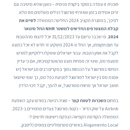
תוכנית זו עמדה במוקד ביקורת פנימית – נטען שהיא מיטיבה עם
זרים אמידים בזמן שאזרחי פורטוגל רגילים משלמים מס מלא.
לפיכך, במסגרת תקציב 2024 החליטה הממשלה
לסיים את
קבלת המצטרפים החדשים למשטר NHR החל מינואר
2024
. מי שכבר נרשם עד 31/12/2023 יוכל להנות מההטבות
עד תום תקופתו, אך החל מ-2024 משקיע זר חדש לא יוכל כמעט
לקבל את אותן הטבות. עבור ישראלים ששקלו רילוקיישן לפורטו
מטעמי מס, שינוי זה מפחית מעט מהאטרקטיביות, אם כי עדיין
המיסוי בפורטוגל על הכנסות נמוך במקרים רבים מבישראל (יש
אמנת מס בין ישראל לפורטוגל למניעת כפל מס, כך שמי שישאר
תושב ישראל אך מרוויח מפורטוגל, או להפך, יקבל זיכוי הדדי).
בתחום
השכרות לטווח קצר
– סוגיה רגישה בפורטו עקב השפעת
Airbnb על שוק הדיור – נקטה פורטוגל צעדים מחמירים ב-2023.
הממשלה הקודמת הקפיאה הנפקת רישיונות חדשים ל-
Alojamento Local באזורים מטרופוליניים צפופים (ליסבון,