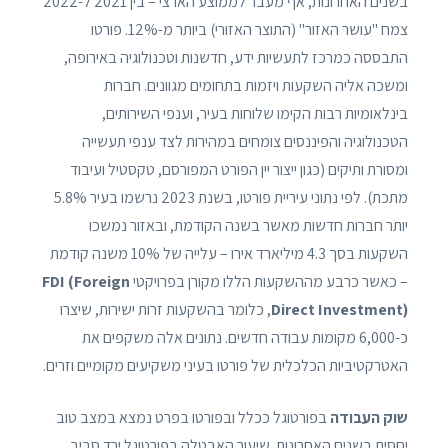
בשנים האחרונות, אף מעבר לממוצע הארצי – בין 2021 ל-2022
צמח "עושר האזור" (התוצר האזורי) ביותר מ-12%. פורטו
התבססה כמרכז לתעשיות ידע, חדשנות וטכנולוגיה באירופה,
ומשכה אליה השקעות ויזמות בתחומים מגוונים. חברות
בינלאומיות רבות הקימו שלוחות בעיר, וענפי השירותים,
הטכנולוגיה והפיננסים צומחים במהירות לצד ענפי תעשייה
ומסורת ותיקים (כגון ייצור יין הפורט המפורסם, טקסטיל ועיבוד
מתכת). לפי נתוני עיריית פורטו, בשנת 2023 נרשמו בעיר 5.8%
יותר חברות חדשות מאשר בשנה הקודמת, ובאזור נמשכו
השקעות בסך 4.3 מיליארד אירו – עלייה של 10% משנה קודמת
– כאשר כרבע מההשקעות הללו מקורן בפרויקטי
FDI (Foreign
Direct Investment)
, כלומר בהשקעות זרות ישירות, שיצרו
כ-6,000 מקומות עבודה חדשים. נתונים אלה משקפים את
האטרקטיביות הכלכלית של פורטו בעיני משקיעים מקומיים וזרים.
שוק העבודה
בפורטוגל ככלל ובפורטו בפרט נמצא במצב טוב
יחסית בשנים האחרונות. שיעור האבטלה בפורטוגל ירד סביב