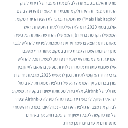
פורטו והאלגרב), במטרה לבלום את המעבר של דירות לשוק
התיירותי. צעד זה היה חלק מתוכנית דיור לאומית (הידועה בשם
"Mais Habitação") שהתמקדה בהגדלת היצע הדיור המקומי.
אולם, בסוף 2023 התחלף השלטון (לאחר התפטרות ראש
הממשלה וקדמת בחירות), והממשלה החדשה אותתה על גישה
מאוזנת יותר: הוצא צו שמחזיר את הסמכות לעיריות להחליט לגבי
מתן רישיונות השכרה קצרת טווח, במקום איסור גורף מטעם
המדינה. המשמעות היא שעיריית פורטו, למשל, תוכל להחליט
אילו שכונות פתוחות או סגורות לדירות נופש, בהתאם לאיזון בין
צרכי הדיור המקומי לתיירות. נכון לראשית 2025, מגבלות חדשות
עודן בבחינה, אך המגמה היא של רגולציה מפוקחת: לא ביטול
מוחלט של Airbnb, אלא ניהול מכסות ורישיונות בקפידה. משקיע
ישראלי השוקל לרכוש דירה בפורטו ולהפעילה כ-Airbnb יצטרך
לבדוק את מצב הרגולציה העדכני – נכון להיום, במרכז ההיסטורי
של פורטו קשה לקבל רישיון חדש עקב רוויה, אך באזורים
מתפתחים או פרברים ייתכן מרווח.