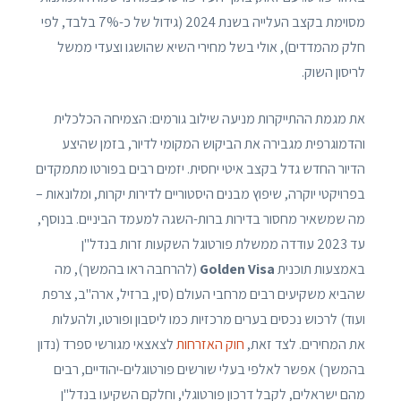
מסוימת בקצב העלייה בשנת 2024 (גידול של כ-7% בלבד, לפי
חלק מהמדדים), אולי בשל מחירי השיא שהושגו וצעדי ממשל
לריסון השוק.
את מגמת ההתייקרות מניעה שילוב גורמים: הצמיחה הכלכלית
והדמוגרפית מגבירה את הביקוש המקומי לדיור, בזמן שהיצע
הדיור החדש גדל בקצב איטי יחסית. יזמים רבים בפורטו מתמקדים
בפרויקטי יוקרה, שיפוץ מבנים היסטוריים לדירות יקרות, ומלונאות –
מה שמשאיר מחסור בדירות ברות-השגה למעמד הביניים. בנוסף,
עד 2023 עודדה ממשלת פורטוגל השקעות זרות בנדל"ן
באמצעות תוכנית
Golden Visa
(להרחבה ראו בהמשך), מה
שהביא משקיעים רבים מרחבי העולם (סין, ברזיל, ארה"ב, צרפת
ועוד) לרכוש נכסים בערים מרכזיות כמו ליסבון ופורטו, ולהעלות
את המחירים. לצד זאת,
חוק האזרחות
לצאצאי מגורשי ספרד (נדון
בהמשך) אפשר לאלפי בעלי שורשים פורטוגלים-יהודיים, רבים
מהם ישראלים, לקבל דרכון פורטוגלי, וחלקם השקיעו בנדל"ן