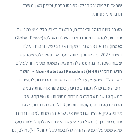
ישראלים לפורטוגל בכלל ולפורטו בפרט, וסיפק מעין "גשר"
תרבותי-משפחתי.
מעבר לויזת הזהב ולאזרחות, פורטוגל באופן כללי אימצה גישה
ידידותית למהגרים ולזרים. מדד השלום העולמי (Global Peace
Index) דרג את פורטוגל במקום ה-7 הכי שליו ובטוח בעולם
בשנת 2023, מה שהופך אותה ליעד אטרקטיבי למי שמבקש
יציבות ואיכות חיים. הממשלה מפעילה משטר מס מיוחד לעולים
חדשים הקרוי
Non-Habitual Resident (NHR)
– "תושב
לא-רגיל" – שהעניק עד לאחרונה הטבות מס ניכרות לתושבים
זרים שעוברים להתגורר במדינה, כמו פטור או הפחתה במס
למשך 10 שנים על הכנסות זרות מסוימות ו-%20 קבוע על
הכנסות מעבודה מקומית. תוכנית NHR משכה רבבות מצפון
אירופה, סין, ארה"ב וגם מישראל, שראו הזדמנות למגורים נוחים
עם מיסוי נמוך (למשל גמלאי עשיר שיכול היה לקבל פטור כמעט
מלא ממס על הפנסיה הזרה שלו בפורטוגל תחת NHR). אולם, גם