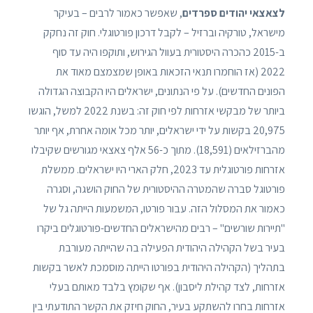
לצאצאי יהודים ספרדים
, שאפשר כאמור לרבים – בעיקר
מישראל, טורקיה וברזיל – לקבל דרכון פורטוגלי. חוק זה נחקק
ב-2015 כהכרה היסטורית בעוול הגירוש, ותוקפו היה עד סוף
2022 (אז הוחמרו תנאי הזכאות באופן שמצמצם מאוד את
הפונים החדשים). על פי הנתונים, ישראלים היו הקבוצה הגדולה
ביותר של מבקשי אזרחות לפי חוק זה: בשנת 2022 למשל, הוגשו
20,975 בקשות על ידי ישראלים, יותר מכל אומה אחרת, אף יותר
מהברזילאים (18,591). מתוך כ-56 אלף צאצאי מגורשים שקיבלו
אזרחות פורטוגלית עד 2023, חלק הארי היו ישראלים. ממשלת
פורטוגל סברה שהמטרה ההיסטורית של החוק הושגה, וסגרה
כאמור את המסלול הזה. עבור פורטו, המשמעות הייתה גל של
"תיירות שורשים" – רבים מהישראלים החדשים-פורטוגלים ביקרו
בעיר בשל הקהילה היהודית הפעילה בה שהייתה מעורבת
בתהליך (הקהילה היהודית בפורטו הייתה מוסמכת לאשר בקשות
אזרחות, לצד קהילת ליסבון). אף שקומץ בלבד מאותם בעלי
אזרחות בחרו להשתקע בעיר, החוק חיזק את הקשר התודעתי בין