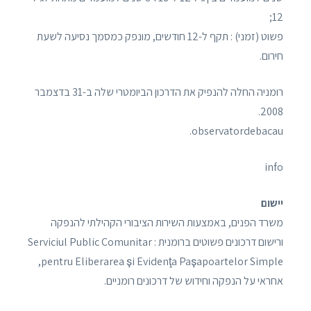
12;
פשוט (זמני) : תקף ל-12 חודשים, מונפק כמסמך נסיעה לשעת
חירום.
רומניה החלה להנפיק את הדרכון הביומטרי שלה ב-31 בדצמבר
2008.
observatordebacau.
info
יישום
משרד הפנים, באמצעות השירות הציבורי הקהילתי להנפקה
ורישום דרכונים פשוטים ברומנית : Serviciul Public Comunitar
pentru Eliberarea şi Evidenţa Paşapoartelor Simple,
אחראי על הנפקה וחידוש של דרכונים רומניים.