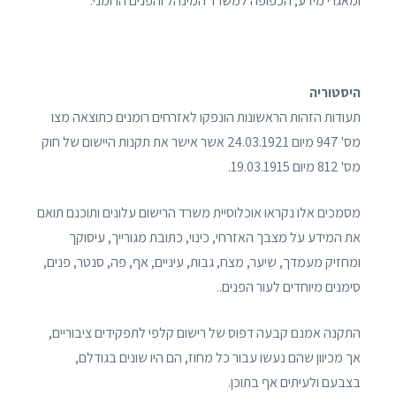
ומאגרי מידע, הכפופה למשרד המינהל והפנים הרומני.
היסטוריה
תעודות הזהות הראשונות הונפקו לאזרחים רומנים כתוצאה מצו
מס' 947 מיום 24.03.1921 אשר אישר את תקנות היישום של חוק
מס' 812 מיום 19.03.1915.
מסמכים אלו נקראו אוכלוסיית משרד הרישום עלונים ותוכנם תואם
את המידע על מצבך האזרחי, כינוי, כתובת מגורייך, עיסוקך
ומחזיק מעמדך, שיער, מצח, גבות, עיניים, אף, פה, סנטר, פנים,
סימנים מיוחדים לעור הפנים..
התקנה אמנם קבעה דפוס של רישום קלפי לתפקידים ציבוריים,
אך מכיוון שהם נעשו עבור כל מחוז, הם היו שונים בגודלם,
בצבעם ולעיתים אף בתוכן.