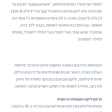
לשחרר את משרד הפנים והמחוזות, "paspoartele" הונפקו על
שם המלך והיה להם פורמט כרטיס נייד קטן "גודל 9 ס"מ (4 אינץ')
13 ס"מ (5 אינץ'), מורכב מ-20 עמודים ממוספרים. כל עמוד היה
ממוסגר, קרן המורכבת מסיבות לאומיות, בצבע לילך בהיר,
שהתברר שהוא עומד מעל לסמל ובעל המילה "רומניה", ומתחת
למילה "פספורט".
התפתחות הדרכונים נמשכה בתקופה שלפני ובמהלך מלחמת
העולם השנייה, כאשר הוכנסו סוגים חדשים של דרכונים רגילים,
שירות ודיפלומטי, חלקם מובחנים בטכניקה מיוחדת של הידוק
(הדבקה, תפירה) לשוניות של כיסויים, היוצרים מניפה. השפעה.
הרפובליקה העממית הרומנית
שינויים פוליטיים וחברתיים שהתרחשו עם ההכרזה ב-30 בדצמבר