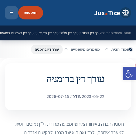
ילוג לתוכן
Jus
Tice
וואטסאפ
☰
פתיחת 
עורך דין גירושין
עורך דין פלילי
עורך דין מקרקעין
עורך דין רשלנות רפואית
תחומי חיפוש מרכזיים
עמוד הבית
מאמרים משפטיים
עורך דין ברומניה
פתח סרגל נגישות
עורך דין ברומניה
2023-05-22
עודכן: 2026-07-15
רומניה חברה באיחוד האירופי ומציעה מחירי נדל״ן נמוכים יחסית
למערב אירופה, ולצד זאת היא יעד מרכזי לבקשות אזרחות