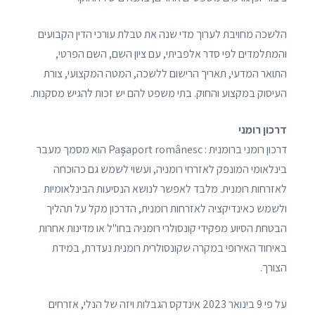
הלשכה מחויבת לערוך מדי שנה את טבלת עורכי הדין הקבועים
והמתלמדים לפי סדר אלפביתי, עם ציון השם, השם הפרטי,
התואר המדעי, תאריך הרישום ללשכה, המטה המקצועי, צורת
העיסוק במקצוע והחוק. בתי משפט להם יש זכות להגיש מסקנות.
דרכון רומני
דרכון רומני ברומנית : Pașaport românesc הוא מסמך מעבר
בינלאומי המונפק לאזרחי רומניה, ועשוי לשמש גם כהוכחה
לאזרחות רומנית. מלבד לאפשר לנושא הנסיעות הבינלאומיות
ולשמש כאינדיקציה לאזרחות רומנית, הדרכון מקל על תהליך
הבטחת הסיוע מפקידי קונסולרי רומניה בחו"ל או מדינות אחרות
באיחוד האירופי במקרה שקונסולרית רומנית נעדרת, במידת
הצורך.
על פי 9 בינואר 2023 אינדקס הגבלות ויזה של הנלי, אזרחים