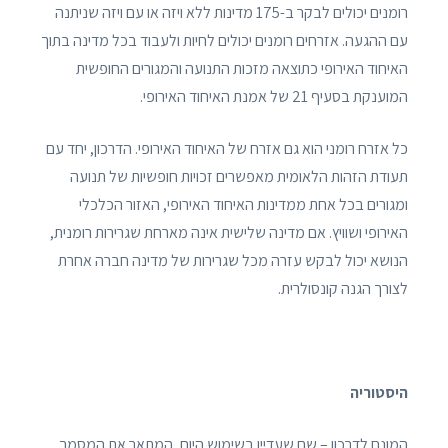
רומנים יכולים לבקר ב-175 מדינות ללא ויזה או עם ויזה שניתנה
עם ההגעה. אזרחים רומנים יכולים לחיות ולעבוד בכל מדינה בתוך
האיחוד האירופי כתוצאה מזכות התנועה והמגורים החופשית
המוענקת בסעיף 21 של אמנת האיחוד האירופי.
כל אזרח רומני הוא גם אזרח של האיחוד האירופי. הדרכון, יחד עם
תעודת הזהות הלאומית מאפשרים זכויות חופשיות של תנועה
ומגורים בכל אחת ממדינות האיחוד האירופי, האזור הכלכלי
האירופי ושוויץ. אם מדינה שלישית אינה מארחת שגרירות רומנית,
הנושא יכול לבקש עזרה מכל שגרירות של מדינה חברה אחרת
לצורך הגנה קונסולרית.
היסטוריה
המונח לדרכון – שם שעדיין בשימוש היום, המתאר את המסמך