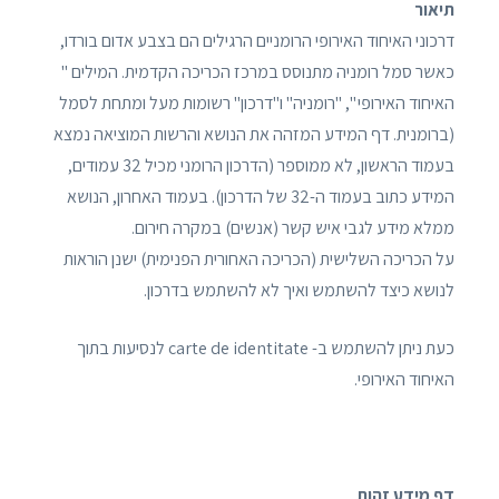
תיאור
דרכוני האיחוד האירופי הרומניים הרגילים הם בצבע אדום בורדו,
כאשר סמל רומניה מתנוסס במרכז הכריכה הקדמית. המילים "
האיחוד האירופי ", "רומניה" ו"דרכון" רשומות מעל ומתחת לסמל
(ברומנית. דף המידע המזהה את הנושא והרשות המוציאה נמצא
בעמוד הראשון, לא ממוספר (הדרכון הרומני מכיל 32 עמודים,
המידע כתוב בעמוד ה-32 של הדרכון). בעמוד האחרון, הנושא
ממלא מידע לגבי איש קשר (אנשים) במקרה חירום.
על הכריכה השלישית (הכריכה האחורית הפנימית) ישנן הוראות
לנושא כיצד להשתמש ואיך לא להשתמש בדרכון.
כעת ניתן להשתמש ב- carte de identitate לנסיעות בתוך
האיחוד האירופי.
דף מידע זהות