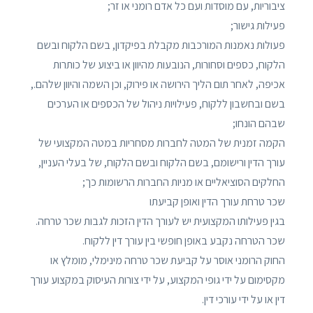
ציבוריות, עם מוסדות ועם כל אדם רומני או זר;
פעילות גישור;
פעולות נאמנות המורכבות מקבלת בפיקדון, בשם הלקוח ובשם
הלקוח, כספים וסחורות, הנובעות מהיוון או ביצוע של כותרות
אכיפה, לאחר תום הליך הירושה או פירוק, וכן השמה והיוון שלהם.,
בשם ובחשבון ללקוח, פעילויות ניהול של הכספים או הערכים
שבהם הונחו;
הקמה זמנית של המטה לחברות מסחריות במטה המקצועי של
עורך הדין ורישומם, בשם הלקוח ובשם הלקוח, של בעלי העניין,
החלקים הסוציאליים או מניות החברות הרשומות כך;
שכר טרחת עורך הדין ואופן קביעתו
בגין פעילותו המקצועית יש לעורך הדין הזכות לגבות שכר טרחה.
שכר הטרחה נקבע באופן חופשי בין עורך דין ללקוח.
החוק הרומני אוסר על קביעת שכר טרחה מינימלי, מומלץ או
מקסימום על ידי גופי המקצוע, על ידי צורות העיסוק במקצוע עורך
דין או על ידי עורכי דין.