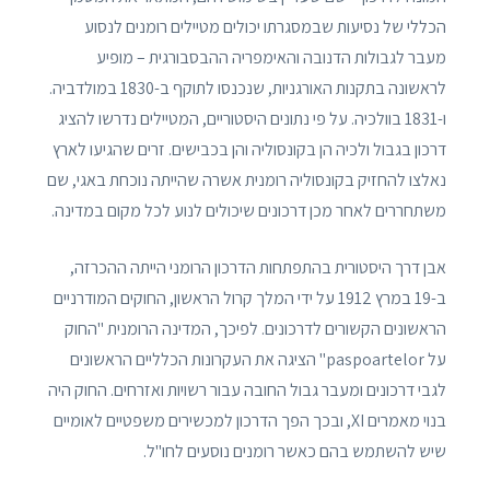
הכללי של נסיעות שבמסגרתו יכולים מטיילים רומנים לנסוע
מעבר לגבולות הדנובה והאימפריה ההבסבורגית – מופיע
לראשונה בתקנות האורגניות, שנכנסו לתוקף ב-1830 במולדביה.
ו-1831 בוולכיה. על פי נתונים היסטוריים, המטיילים נדרשו להציג
דרכון בגבול ולכיה הן בקונסוליה והן בכבישים. זרים שהגיעו לארץ
נאלצו להחזיק בקונסוליה רומנית אשרה שהייתה נוכחת באגי, שם
משתחררים לאחר מכן דרכונים שיכולים לנוע לכל מקום במדינה.
אבן דרך היסטורית בהתפתחות הדרכון הרומני הייתה ההכרזה,
ב-19 במרץ 1912 על ידי המלך קרול הראשון, החוקים המודרניים
הראשונים הקשורים לדרכונים. לפיכך, המדינה הרומנית "החוק
על paspoartelor" הציגה את העקרונות הכלליים הראשונים
לגבי דרכונים ומעבר גבול החובה עבור רשויות ואזרחים. החוק היה
בנוי מאמרים XI, ובכך הפך הדרכון למכשירים משפטיים לאומיים
שיש להשתמש בהם כאשר רומנים נוסעים לחו"ל.