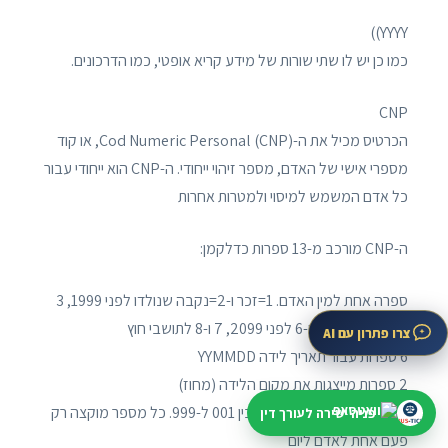
YYYY))
כמו כן יש לו שתי שורות של מידע קריא אופטי, כמו הדרכונים.
CNP
הכרטיס מכיל את ה-Cod Numeric Personal (CNP), או קוד
מספרי אישי של האדם, מספר זיהוי ייחודי. ה-CNP הוא ייחודי עבור
כל אדם המשמש למיסוי ולמטרות אחרות
ה-CNP מורכב מ-13 ספרות כדלקמן:
ספרה אחת למין האדם. 1=זכר ו-2=נקבה שנולדו לפני 1999, 3
ו-4 לפני 1899, 5 ו-6 לפני 2099, 7 ו-8 לתושבי חוץ
צרו פתרון עם AI
6 ספרות עבור תאריך לידה YYMMDD
2 ספרות מייצגות את מקום הלידה (מחוז)
3 הספרות הבאות הן מספר בין 001 ל-999. כל מספר מוקצה רק
פניה ישירה לעורך דין
פעם אחת לאדם ליום