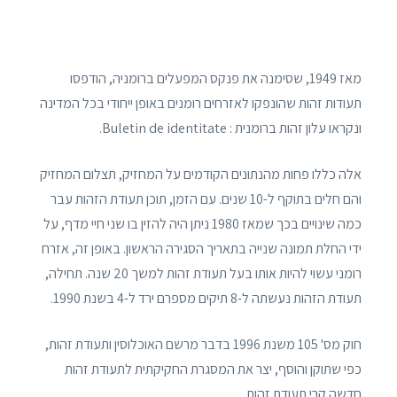
מאז 1949, שסימנה את פנקס המפעלים ברומניה, הודפסו
תעודות זהות שהונפקו לאזרחים רומנים באופן ייחודי בכל המדינה
ונקראו עלון זהות ברומנית : Buletin de identitate.
אלה כללו פחות מהנתונים הקודמים על המחזיק, תצלום המחזיק
והם חלים בתוקף ל-10 שנים. עם הזמן, תוכן תעודת הזהות עבר
כמה שינויים בכך שמאז 1980 ניתן היה להזין בו שני חיי מדף, על
ידי החלת תמונה שנייה בתאריך הסגירה הראשון. באופן זה, אזרח
רומני עשוי להיות אותו בעל תעודת זהות למשך 20 שנה. תחילה,
תעודת הזהות נעשתה ל-8 תיקים מספרם ירד ל-4 בשנת 1990.
חוק מס' 105 משנת 1996 בדבר מרשם האוכלוסין ותעודת זהות,
כפי שתוקן והוסף, יצר את המסגרת החקיקתית לתעודת זהות
חדשה קרי תעודת זהות.