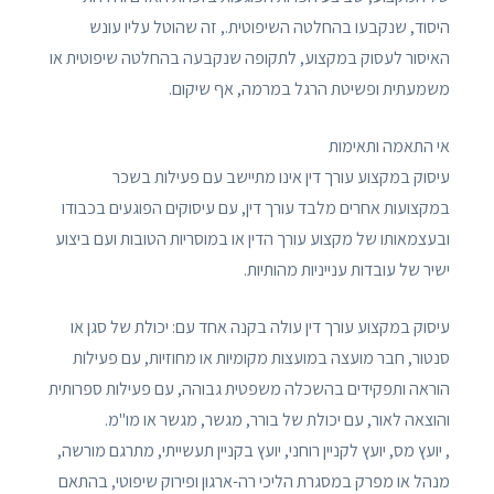
היסוד, שנקבעו בהחלטה השיפוטית., זה שהוטל עליו עונש
האיסור לעסוק במקצוע, לתקופה שנקבעה בהחלטה שיפוטית או
משמעתית ופשיטת הרגל במרמה, אף שיקום.
אי התאמה ותאימות
עיסוק במקצוע עורך דין אינו מתיישב עם פעילות בשכר
במקצועות אחרים מלבד עורך דין, עם עיסוקים הפוגעים בכבודו
ובעצמאותו של מקצוע עורך הדין או במוסריות הטובות ועם ביצוע
ישיר של עובדות ענייניות מהותיות.
עיסוק במקצוע עורך דין עולה בקנה אחד עם: יכולת של סגן או
סנטור, חבר מועצה במועצות מקומיות או מחוזיות, עם פעילות
הוראה ותפקידים בהשכלה משפטית גבוהה, עם פעילות ספרותית
והוצאה לאור, עם יכולת של בורר, מגשר, מגשר או מו"מ.
, יועץ מס, יועץ לקניין רוחני, יועץ בקניין תעשייתי, מתרגם מורשה,
מנהל או מפרק במסגרת הליכי רה-ארגון ופירוק שיפוטי, בהתאם