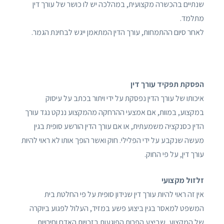
שנתיים בהכשרה מקצועית, במהלכה יש לו כושר של עורך דין
מתלמד.
לאחר סיום ההתמחות, עורך הדין המתאמן ייגש לבחינת הגמר.
הפסקת תפקיד עורך דין
איכותו של עורך הדין נפסקת על ידי ויתור בכתב על עיסוק
במקצוע, במוות, אם אמצעי ההרחקה מהמקצוע ננקט נגד עורך
הדין כסנקציה משמעתית, או אם עורך הדין הורשע סופית בגין
מעשה שנקבע על ידי הפלילי. חוק ואשר הופך אותו לא ראוי להיות
עורך דין, על פי החוק.
זלזול מקצועי
אין זה ראוי להיות עורך דין שנידון סופית על פי החלטת בית
המשפט למאסר בגין ביצוע פשע במזיד, העלול לפגוע ביוקרה
של המקצוע, שביצע הפרות הפוגעות בזכויות האדם וחירויות