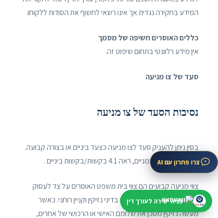
המידע בחקירה נגדית אך אינו רשאי לחשוף את הסודות ללקוחו.
כללים האוסרים חשיפה של מסמך
אין מידע רלוונטי בתחום שיפוט זה.
סעד של צו מניעה
נסיבות הסעד של צו מניעה
בסין ניתן להעניק סעד לצו מניעה כצעד ביניים או בצורה קבועה.
לעניין צווי מניעה זמניים, ראה 4.1 בקשות/בקשות ביניים .
צרו פתרון עם AI
צווי מניעה קבועים הם צווי בית משפט האוסרים על צד לעסוק
בפעילות מסוימת. הם נפוצים בדיני נזיקין וקניין רוחני. כאשר
פניה ישירה לעורך דין
מעשה נזיקין מסכן את שלומם האישי או הרכושי של אחרים,