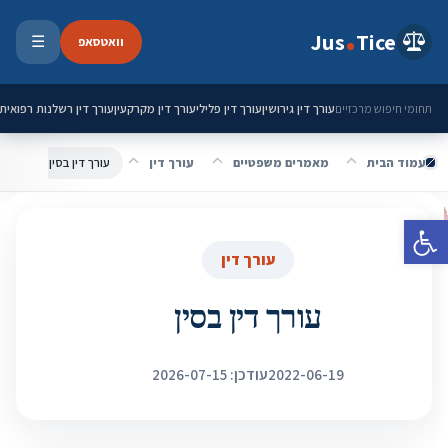
ילוג לתוכן
Jus
Tice
וואטסאפ
☰
פתיחת 
עורך דין גירושין
עורך דין פלילי
עורך דין מקרקעין
עורך דין רשלנות רפואית
תחומי חיפוש מרכזיים
עמוד הבית
מאמרים משפטיים
עורך דין
עורך דין בסין
פתח סרגל נגישות
עורך דין
עורך דין בסין
2022-06-19
עודכן: 2026-07-15