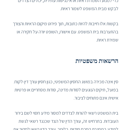
כדי למנוע השמדת ראיות או אי נגישות עתידית, יכולים הצדדים
לבקש מבית המשפט לשמור ראיות.
בקשות אלו חייבות להיות כתובות, תוך פירוט מיקום הראיות והצורך
בהתערבות בית המשפט. עם אישורו, השופט יורה על חקירה או
שמירת ראיות.
הרשאות משפטיות
סין אינה מכירה במושג החסיון המשפטי, כגון חסיון עורך דין-לקוח.
בפועל, תיקים הנוגעים לסודות מדינה, סודות מסחריים או פרטיות
אישית אינם פתוחים לציבור.
בית המשפט רשאי להורות לצדדים למסור מידע חסוי לשם בירור
העובדות. בתרחיש זה, עורך הדין של הצד שכנגד רשאי לגשת
למידע במסגרת הסכם סודיות. כלומר, עורך הדין רשאי לחקור את