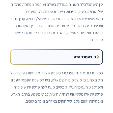
סין היא הכלכלה השנייה בגודלה בעולם ושותפה מסחרית מרכזית
של ישראל, בעיקר בייבוא, בייצור ובטכנולוגיה. המערכת
המשפטית שם שונה מהותית מהמוכר בישראל, וחוזים, קניין רוחני
ואכיפה פועלים לפי כללים אחרים. הצורך בעורך דין בסין מתרכז
בניסוח חוזי ייצור ואספקה, בהגנה על קניין רוחני ובמנגנוני יישוב
סכסוכים.
בעמוד הזה
כמדינת חוק אזרחי, מערכת המשפט של סין מבוססת בעיקרה על
חוקים כתובים. משלימים חוקים אלה, בית המשפט העממי העליון
והפרקליט העממי העליון מוציאים מעת לעת פרשנויות שיפוטיות.
פרשנויות אלו משמשות הנחיות חיוניות לבתי משפט ברחבי הארץ,
ומבטיחות יישום עקבי של חוקים באזורים ומקרים שונים.