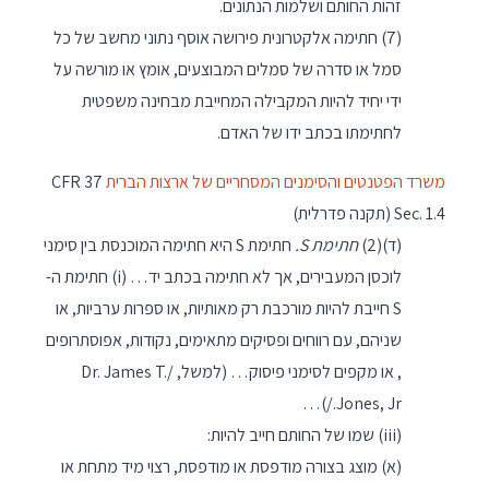
זהות החותם ושלמות הנתונים.
(7) חתימה אלקטרונית פירושה אוסף נתוני מחשב של כל
סמל או סדרה של סמלים המבוצעים, אומץ או מורשה על
ידי יחיד להיות המקבילה המחייבת מבחינה משפטית
לחתימתו בכתב ידו של האדם.
משרד הפטנטים והסימנים המסחריים של ארצות הברית
37 CFR
Sec. 1.4 (תקנה פדרלית)
(ד)(2)
חתימת S.
חתימת S היא חתימה המוכנסת בין סימני
לוכסן המעבירים, אך לא חתימה בכתב יד… (i) חתימת ה-
S חייבת להיות מורכבת רק מאותיות, או ספרות ערביות, או
שניהם, עם רווחים ופסיקים מתאימים, נקודות, אפוסתרופים
, או מקפים לסימני פיסוק… (למשל, /Dr. James T.
Jones, Jr./)…
(iii) שמו של החותם חייב להיות:
(א) מוצג בצורה מודפסת או מודפסת, רצוי מיד מתחת או