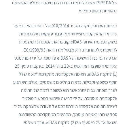
של PIPEDA משכללות את ההגדרה כחתימה דיגיטלית המיושמת
ומאומתת באופן ספציפי.
באיחוד האירופי, תקנה מספר 910/2014 של האיחוד האירופי על
שירותי זיהוי אלקטרוני ושירותי אמון עבור עסקאות אלקטרוניות
בשוק הפנימי האירופי eIDAS קובעת את המסגרת המשפטית
לחתימות אלקטרוניות. הוא מבטל את הוראה 1999/93/EC.
הגרסה העדכנית והישימה של eIDAS פורסמה על ידי הפרלמנט
האירופי והמועצה האירופית ב-23 ביולי 2014. בעקבות סעיף 25
(1) לתקנת eIDAS, חתימה אלקטרונית מתקדמת "לא תישלל
תוקף משפטי וקבילות כראיה בהליכים משפטיים". אולם היא תגיע
לערך הוכחתי גבוה יותרכאשר הוא משופר לרמה של חתימה
אלקטרונית מוסמכת. על ידי דרישת שימוש במכשיר מוסמך
ליצירת חתימה אלקטרונית ובהתבסס על תעודה שהונפקה על ידי
ספק שירותי נאמנות מוסמך, החתימה המתקדמת המשודרגת
נושאת אז על פי סעיף 25(2) לתקנת eIDAS. ערך משפטי