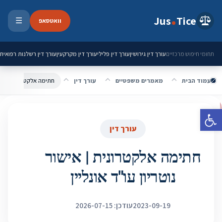
ילוג לתוכן
Jus
Tice
וואטסאפ
☰
פתיחת 
עורך דין גירושין
עורך דין פלילי
עורך דין מקרקעין
עורך דין רשלנות רפואית
תחומי חיפוש מרכזיים
עמוד הבית
מאמרים משפטיים
עורך דין
חתימה אלקטרונית | אישור
פתח סרגל נגישות
עורך דין
חתימה אלקטרונית | אישור
נוטריון עו"ד אונליין
2023-09-19
עודכן: 2026-07-15