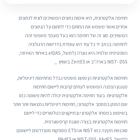
חתימה אלקטרונית, היא אימות נתונים המשויכים לוגית לנתונים
אחרים ואשר משמש את החותם כדי לחתום על הנתונים
המשויכים. סוג זה של חתימה הוא בעל מעמד משפטי זהה
לחתימה בכתב יד כל עוד היא עומדת בדרישות הרגולציה
הספציפית שלפיה היא נוצרה (למשל, eIDAS באיחוד האירופי,
NIST- DSS בארה"ב או ZertES בשוויץ. _
חתימות אלקטרוניות הן מושג משפטי נבדל מחתימות דיגיטליות,
מנגנון הצפנה המשמש לעתים קרובות ליישום חתימות
אלקטרוניות. בעוד חתימה אלקטרונית יכולה להיות פשוטה כמו
שם המוזן במסמך אלקטרוני, חתימות דיגיטליות נמצאות יותר ויותר
בשימוש במסחר אלקטרוני ובתייקונים רגולטוריים כדי ליישם
חתימות אלקטרוניות בצורה מוגנת קריפטוגרפית.
סוכנויות תקינה כמו NIST או ETSI מספקות סטנדרטים ליישומם
(למשל, NIST-DSS, XAdES או PAdES.