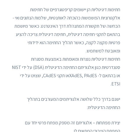
חתימות דיגיטליות הן יישומים קריפטוגרפיים של חתימות
אלקטרוניות המשמשות כהוכחה לאותנטיות, שלמות הנתונים ואי -
הכחשה של תקשורת המתנהלת דרך האינטרנט. כאשר מיושמת
בהתאם לתקני חתימה דיגיטלית, חתימה דיגיטלית צריכה להציע
פרטיות מקצה לקצה, כאשר תהליך החתימה הוא ידידותי
ומאובטח למשתמש.
חתימות דיגיטליות נוצרות ומאומתות באמצעות מסגרות
סטנדרטיות כגון אלגוריתם החתימה הדיגיטלית (DSA) על ידי NIST
או בהתאם ל- XAdES, PAdESאו תקני CAdES, שצוינו על ידי
ETSI.
ישנם בדרך כלל שלושה אלגוריתמים המעורבים בתהליך
החתימה הדיגיטלית:
יצירת מפתחות – אלגוריתם זה מספק מפתח פרטי יחד עם
המפתח הציבורי המתאים לו.