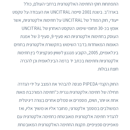
התפתחות חוקי החתימה האלקטרונית ברחבי העולם, כולל
בארה"ב. בשנת 2001 סיימה UNCITRAL את העבודה על טקסט
ייעודי, חוק המודל של UNCITRAL על חתימות אלקטרוניות, אשר
אומץ בכ-30 תחומי שיפוט. הטקסט האחרון של UNCITRAL
העוסק בחתימות אלקטרוניות הוא סעיף 9, סעיף 3 של אמנת
האומות המאוחדות בדבר השימוש בתקשורת אלקטרונית בחוזים
בינלאומיים, 2005, הקובע מנגנון לשוויון פונקציונלי בין חתימות
אלקטרוניות וחתימות בכתב יד ברמה הבינלאומית וכן להכרה
חוצת גבולות.
החוק הקנדי PIPEDA מנסה להבהיר את המצב על ידי הגדרה
תחילה של חתימה אלקטרונית גנרית כ"חתימה המורכבת מאות
אחת או יותר, תווים, מספרים או סמלים אחרים בצורה דיגיטלית
המשולבים במסמך אלקטרוני, מחובר אליו או משויך אליו, ואז
להגדיר חתימה אלקטרונית מאובטחת כחתימה אלקטרונית עם
מאפיינים ספציפיים. תקנות החתימה האלקטרונית המאובטחת