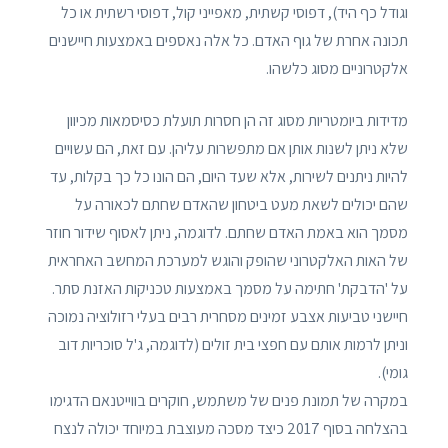
וגודל כף היד), דפוסי קשתית, מאפייני קול, דפוסי רשתית או כל
תכונה אחרת של גוף האדם. כל אלה נאספים באמצעות חיישנים
אלקטרוניים מסוג כלשהו.
מדידות ביומטריות מסוג זה הן חסרות תועלת כסיסמאות מכיוון
שלא ניתן לשנות אותן אם מתפשרות עליהן. עם זאת, הם עשויים
להיות ניתנים לשירות, אלא שעד היום, הם הונו כל כך בקלות, עד
שהם יכולים לשאת מעט ביטחון שהאדם שחתם לכאורה על
מסמך הוא באמת האדם שחתם. לדוגמה, ניתן לאסוף שידור חוזר
של האות האלקטרוני שהופק והוגש למערכת המחשב האחראית
על 'הדבקת' חתימה על מסמך באמצעות טכניקות האזנת סתר.
חיישני טביעות אצבע זמינים מסחרית רבים בעלי רזולוציה נמוכה
וניתן לרמות אותם עם חפצי בית זולים (לדוגמה, ג'ל סוכריות דוב
גומי).
במקרה של תמונת פנים של משתמש, חוקרים בווייטנאם הדגימו
בהצלחה בסוף 2017 כיצד מסכה מעוצבת במיוחד יכולה לנצח