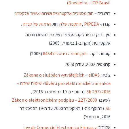
Brasileira – ICP-Brasil)
בולגריה –
חוק מסמכים אלקטרוניים ושירותי אישור אלקטרוני
קנדה-
PIPEDA
,
התקנות שלה
וחוק
הראיות של קנדה
.
סין – חוק הרפובליקה העממית של סין בנושא חתימה
אלקטרונית (תקף ב-1 באפריל, 2005)
קוסטה ריקה –
חוק חתימה דיגיטלית 8454
(2005)
קרואטיה 2002, עודכן 2008
צ'כיה,
eIDAS
ו-
Zákona o službách vytvářejících
důvěru pro elektronické transakce ישימים ישירות –
297/2016 Sb.
(בתוקף מ-19 בספטמבר 2016),
לשעבר
Zákon o elektronickém podpisu – 227/2000
Sb.
(בתוקף מה-1 באוקטובר 2000 עד ה-19 בספטמבר
2016, אז נפסל)
אקוודור,
Ley de Comercio Electronico Firmas y