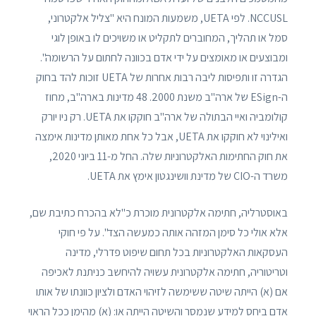
NCCUSL. לפי UETA, משמעות המונח היא "צליל אלקטרוני,
סמל או תהליך, המחוברים לתקליט או משויכים לו באופן לוגי
ומבוצעים או מאומצים על ידי אדם בכוונה לחתום על הרשומה".
הגדרה זו ותפיסות ליבה רבות אחרות של UETA זוכות להד בחוק
ה-ESign של ארה"ב משנת 2000. 48 מדינות בארה"ב, מחוז
קולומביה ואיי הבתולה של ארה"ב חוקקו את UETA. רק ניו יורק
ואילינוי לא חוקקו את UETA, אבל כל אחת מאותן מדינות אימצה
את חוק החתימות האלקטרוניות שלה. החל מ-11 ביוני 2020,
משרד ה-CIO של מדינת וושינגטון אימץ את UETA.
באוסטרליה, חתימה אלקטרונית מוכרת כ"לא בהכרח כתיבת שם,
אלא אולי כל סימן המזהה אותה כמעשה הצד". על פי חוקי
העסקאות האלקטרוניות בכל תחום שיפוט פדרלי, מדינה
וטריטוריה, חתימה אלקטרונית עשויה להיחשב כניתנת לאכיפה
אם (א) הייתה שיטה ששימשה לזיהוי האדם ולציון כוונתו של אותו
אדם ביחס למידע שנמסר והשיטה הייתה או: (א) מהימן ככל הראוי