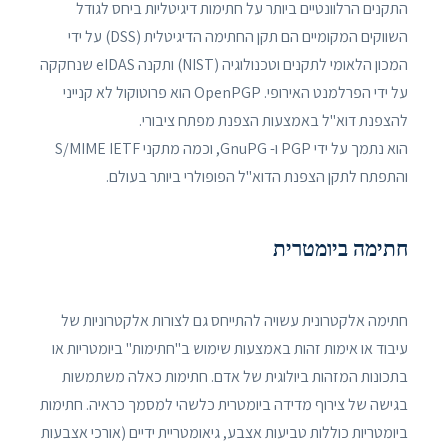
התקנים הרלוונטיים ביותר על חתימות דיגיטליות ביחס לגודל
השווקים המקומיים הם תקן החתימה הדיגיטלית (DSS) על ידי
המכון הלאומי לתקנים וטכנולוגיה (NIST) ותקנה eIDAS שנחקקה
על ידי הפרלמנט האירופי. OpenPGP הוא פרוטוקול לא קנייני
להצפנת דוא"ל באמצעות הצפנת מפתח ציבורי.
הוא נתמך על ידי PGP ו- GnuPG, וכמה מתקני S/MIME IETF
והתפתח לתקן הצפנת הדוא"ל הפופולרי ביותר בעולם.
חתימה ביומטרית
חתימה אלקטרונית עשויה להתייחס גם לצורות אלקטרוניות של
עיבוד או אימות זהות באמצעות שימוש ב"חתימות" ביומטריות או
בתכונות המזהות ביולוגית של אדם. חתימות כאלה משתמשות
בגישה של צירוף מדידה ביומטרית כלשהי למסמך כראיה. חתימות
ביומטריות כוללות טביעות אצבע, גיאומטריית ידיים (אורכי אצבעות