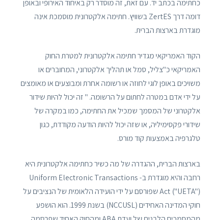
כחתימה בכתב יד. עם זאת, זה מוסדר רק באיחוד האירופי ובאופן
דומה דרך ZertES בשוויץ. חתימה אלקטרונית מוסמכת אינה
מוגדרת בארצות הברית.
הקוד האמריקאי מגדיר חתימה אלקטרונית למטרת החוק
האמריקאי כ"צליל, סמל או תהליך אלקטרוני, המחוברים או
משויכים באופן לוגי לחוזה או רשומה אחרת ומבוצעים או מאומצים
על ידי אדם במטרה לחתום על הרשומה. " זה יכול להיות שידור
אלקטרוני של המסמך שמכיל את החתימה, כמו במקרה של
שידורי פקסימיליה, או שזה יכול להיות הודעה מקודדת, כגון
טלגרפיה באמצעות קוד מורס.
בארצות הברית, ההגדרה של מה כשיר כחתימה אלקטרונית היא
רחבה והיא מוגדרת ב- Uniform Electronic Transactions
Act ("UETA") שפורסם על ידי הועידה הלאומית של הנציבים על
חוקי המדינה האחידים (NCCUSL) בשנת 1999. הוא הושפע
מהמסמכים הלבנים של ועדת ABA ומהחוק האחיד שפרסמה