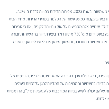
כלכלת קליפורניה, במיוחד שוק הנדל"ן שלה, חווה שינוי משמעותי בשנת 2023. מכירות הדירות צפויות לרדת ב-7.2%,
רות החציוניים צפויים לרדת ב-8.8%. ירידה זו באה בעקבות כמעט עשור של הסלמה במחירי הדירות. מחיר הבית
חציוני בקליפורניה לשנת 2023 צפוי להיות 758,600 דולר. שינויים אלה מצביעים על שוק נוח יותר לקונים, אם כי סבירות
הדיור נותרה אתגר. מבחינת השקעה, קליפורניה משקיעה באופן יזום מעל 750 מיליון דולר ביצירת דיור בר השגה ותחבורה
ר את תשתיות התחבורה, ותמשוך מימון פדרלי ופרטי נוסף, תמריץ
יה
והגירה, היא בעלת ערך בסביבה המשפטית והכלכלית הדינמית של
בדיור ובתשתיות והמחויבות של המדינה להגן על זכויות העולים
ות שלהם יכולה לסייע בניווט המורכבות של עסקאות נדל"ן, הזדמנויות
וצלחות.