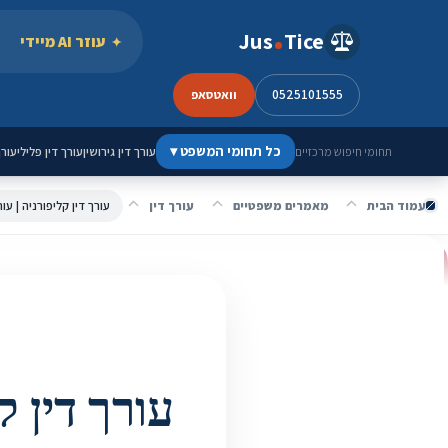
ילוג לתוכן
Jus
Tice
עוזר AI מיידי
0525101555
וואטסאפ
כל תחומי המשפט
▾
עורך דין גירושין
עורך דין פלילי
עורך
תחומי חיפוש מרכזיים
עמוד הבית
מאמרים משפטיים
עורך דין
עורך דין קליפורניה | עו
עורך דין ק