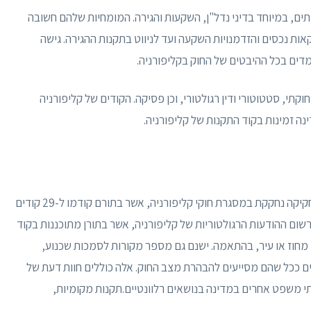
רותים, במיוחד בדיני נדל"ן, השקעות והגירה. המומחיות שלהם חשובה
ת נכסים והזדמנויות השקעה ועד לניווט בתקנות ההגירה. גישה
מדים בכל ההיבטים של החוק בקליפורניה.
תי, סטטוטורי ודין רגולטורי, וכן פסיקה. הקודים של קליפורניה
ינה זמינות בקוד התקנות של קליפורניה.
חוקת קליפורניה היא המקור העיקרי של חוקי המדינה. חקיקה נחקקת במסגרת חוקי קליפורניה, אשר בתורם קודמו ל-29 קודים
שום ההודעות הרגולטוריות של קליפורניה, אשר בתורן מתוכננות בקוד
מחוז או עיר, בהתאמה. ישנם גם מספר מקורות לסמכות שכנוע,
ים ככל שהם מסייעים להבהרת מצב החוק. אלה כוללים חוות דעת של
י משפט אחרים במדינה בנושאים רלוונטיים.תקנות מקומיות,