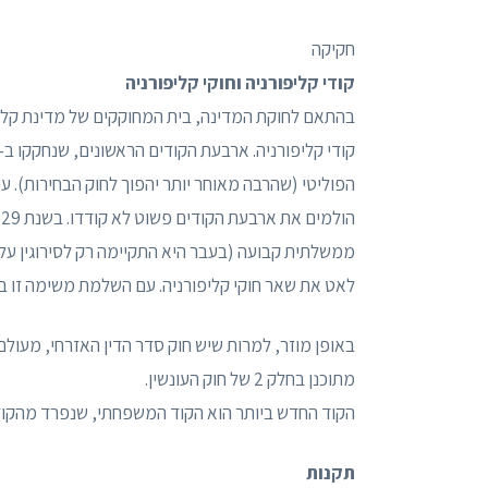
חקיקה
קודי קליפורניה וחוקי קליפורניה
קודי קליפורניה. ארבעת הקודים הראשונים, שנחקקו ב-1872, היו הקוד האזרחי, קוד סדר הדין האזרחי,
הפוליטי (שהרבה מאוחר יותר יהפוך לחוק הבחירות). ע
ממשלתית קבועה (בעבר היא התקיימה רק לסירוגין על 
לאט את שאר חוקי קליפורניה. עם השלמת משימה זו בשנת 1953, הוחלפה ועדת הקוד בוועדת תיקון החוקים של ק
באופן מוזר, למרות שיש חוק סדר הדין האזרחי, מעולם 
מתוכנן בחלק 2 של חוק העונשין.
הקוד החדש ביותר הוא הקוד המשפחתי, שנפרד מהקוד האז
תקנות