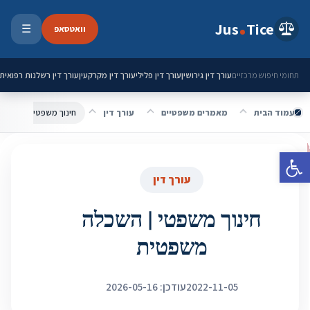
ילוג לתוכן
Jus
Tice
וואטסאפ
☰
פתיחת 
עורך דין גירושין
עורך דין פלילי
עורך דין מקרקעין
עורך דין רשלנות רפואית
תחומי חיפוש מרכזיים
עמוד הבית
מאמרים משפטיים
עורך דין
חינוך משפטי | השכלה
פתח סרגל נגישות
עורך דין
חינוך משפטי | השכלה
משפטית
2022-11-05
עודכן: 2026-05-16