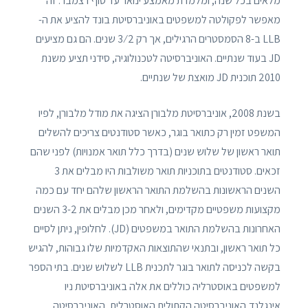
מלאים בכל שנה, ומלמדת מאמצע ינואר עד סוף דצמבר. זה
מאפשר לפקולטה למשפטים באוניברסיטת בונד להציע את ה-
LLB ב-8 הסמסטרים הרגילים, אך רק 2 ⁄ 3 שנים. הם גם מציעים
JD בעוד שנתיים. האוניברסיטה לטכנולוגיה, סידני תציע משנת
2010 תוכנית JD מואצת של שנתיים.
בשנת 2008, אוניברסיטת מלבורן הציגה את מודל מלבורן, לפיו
המשפט זמין רק כתואר בוגר, כאשר סטודנטים צריכים להשלים
תואר ראשון של שלוש שנים (בדרך כלל תואר אמנויות) לפני שהם
זכאים. סטודנטים בתוכניות תואר משולבות היו מבלים את 3
השנים הראשונות בהשלמת התואר הראשון שלהם יחד עם כמה
מקצועות משפטיים מקדימים, ולאחר מכן מבלים את 3-2 השנים
האחרונות בהשלמת התואר במשפטים (JD). לחלופין, ניתן לסיים
כל תואר ראשון, ובתנאי שהתוצאות האקדמיות שלו גבוהות, להגיש
בקשה לכניסה לתואר בוגר לתכנית LLB לשלוש שנים. בתי הספר
למשפטים באוסטרליה כוללים את אלה באוניברסיטת ניו
אינגלנד,האוניברסיטה הקתולית האוסטרלית, האוניברסיטה