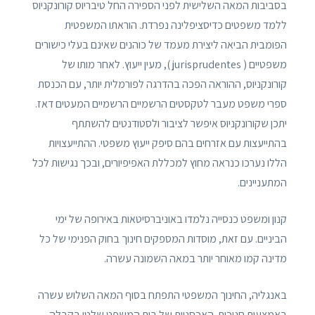
בסביבות המאה השלישית לפני הספירה החל טיבריוס קורונקניוס
ללמד משפטים כדיסציפלינה נפרדת. הוראתו המשפטית
הפומבית הביאה ליצירת מעמד של כוהנים שאינם בעלי כישורים
משפטיים ( jurisprudentes ), מעין ייעוץ. לאחר מותו של
קורונקניוס, ההוראה הפכה בהדרגה לפורמלית יותר, עם הכנסת
ספרי משפט מעבר לטקסטים הרשמיים הרשמיים המעטים דאז.
יתכן שקורונקניוס איפשר לציבור ולסטודנטים להשתתף
בהתייעצות עם אזרחים בהם סיפק ייעוץ משפטי. ההתייעצויות
הללו נערכו כנראה מחוץ למכללת האפיפיורים, ובכך נגישות לכל
המתעניינים.
קנון ומשפט כנסייה נלמדו באוניברסיטאות באירופה של ימי
הביניים. עם זאת, מוסדות המספקים חינוך בחוק הפנימי של כל
מדינה קמו מאוחר יותר במאה השמונה עשרה.
באנגליה, החינוך המשפטי התפתח בסוף המאה השלוש עשרה
באמצעות חניכות. האכסניות של בית המשפט שלטו בקבלה