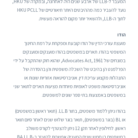
המעבר ל-LLB של ארבע שנים היה לאחרונה, ובמקרה של HKU,
נועד להעביר כמה מההיבטים היותר תיאורטיים של HKU PCLL
לתוך ה-LLB, ולהשאיר יותר מקום להוראה מעשית.
הודו
מועצת עורכי הדין של הודו קובעת ומפקחת על רמת החינוך
המשפטי בהודו. תארים במשפטים בהודו מוענקים ומוענקים
במונחים של Advocates Act, 1961, שהוא חוק שהתקבל על ידי
הפרלמנט הן בהיבט של השכלה משפטית והן בהסדרה של
התנהלות מקצוע עריכת דין. אוניברסיטאות אזוריות שונות או
אוניברסיטאות משפט לאומיות מיוחדות מציעות תארים לתואר שני
במשפטים באמצעות בתי ספר שונים למשפטים.
בהודו ניתן ללמוד משפטים, בתור LL.B. (תואר ראשון במשפטים)
או BL (בוגר במשפטים), תואר בוגר שלוש שנים לאחר סיום תואר
ראשון. לחילופין לאחר תקן 12 ניתן להצטרף לקורס משולב
במשפטים בן חמש שנים המעניק אפשרות להיעזר ב-BA LL.B.