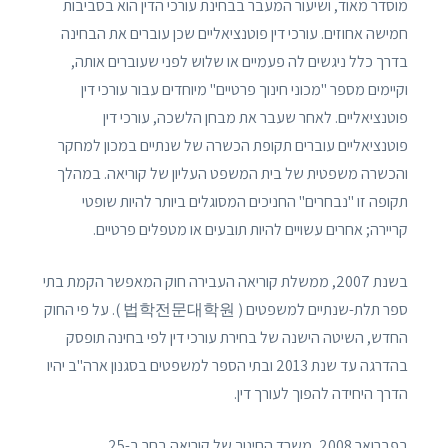
מוסדר מאוד, ושיעור המעבר בבחינת עורכי הדין הוא בסביבות
חמישה אחוזים. עורכי דין פוטנציאליים שכן עוברים את הבחינה
בדרך כלל ניגשים לה פעמיים או שלוש לפני שעוברים אותה,
וקיימים מספר "מכוני חינוך פרטיים" מיוחדים עבור עורכי דין
פוטנציאליים. לאחר שעבר את מבחן הלשכה, עורכי דין
פוטנציאליים עוברים תקופת הכשרה של שנתיים במכון למחקר
והכשרה משפטית של בית המשפט העליון של קוריאה. במהלך
תקופה זו "נבחרים" החניכים המסוגלים ביותר להיות שופטי
קריירה; אחרים עשויים להיות תובעים או מטפלים פרטיים.
בשנת 2007, ממשלת קוריאה העבירה חוק המאפשר הקמת בתי
ספר תלת-שנתיים למשפטים ( 법학전문대학원 ). על פי החוק
החדש, השיטה הישנה של בחירת עורכי דין לפי בחינה תופסק
בהדרגה עד שנת 2013 ובתי הספר למשפטים בסגנון ארה"ב יהיו
הדרך היחידה להפוך לעורך דין.
בפברואר 2008, משרד החינוך של קוריאה בחר ב-25