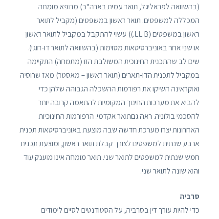
(בהשוואה לפראליגל, תואר עמית בארה"ב) מרופא מומחה
המכללה למשפטים. תואר ראשון במשפטים (מקביל לתואר
ראשון במשפטים (LL.B.)) עשוי להתקבל במקביל לתואר ראשון
או שני אחר באוניברסיטאות מסוימות (בהשוואה לתואר דו-חוגי).
שים לב שהתכנית החינוכית המשולבת הזו (מתמחה) התקיימה
במקביל לתכנית הדו-תארים (תואר ראשון – מאסטר) מאז שרוסיה
ואוקראינה השיקו את רפורמות ההשכלה הגבוהה שלהן כדי
להביא את מערכות החינוך המקומיות להתאמה קרובה יותר
להסכמי בולוניה. ראה גםתואר אקדמי. הרפורמות החינוכיות
האחרונות יצרו מערכת חדשה שבה מוצעת באוניברסיטאות תכנית
ארבע שנתית למשפטים לצורך קבלת תואר ראשון, ומוצעת תכנית
חמש שנתית למשפטים לתואר שני. תואר מומחה אינו מוענק עוד
והוא שונה לתואר שני.
סרביה
כדי להיות עורך דין בסרביה, על הסטודנטים לסיים לימודים