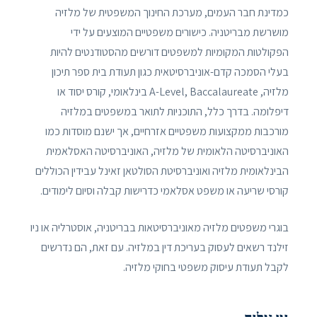
כמדינת חבר העמים, מערכת החינוך המשפטית של מלזיה
מושרשת מבריטניה. כישורים משפטיים המוצעים על ידי
הפקולטות המקומיות למשפטים דורשים מהסטודנטים להיות
בעלי הסמכה קדם-אוניברסיטאית כגון תעודת בית ספר תיכון
מלזיה, A-Level, Baccalaureate בינלאומי, קורס יסוד או
דיפלומה. בדרך כלל, התוכניות לתואר במשפטים במלזיה
מורכבות ממקצועות משפטיים אזרחיים, אך ישנם מוסדות כמו
האוניברסיטה הלאומית של מלזיה, האוניברסיטה האסלאמית
הבינלאומית מלזיה ואוניברסיטת הסולטאן זאינל עבידין הכוללים
קורסי שריעה או משפט אסלאמי כדרישות קבלה וסיום לימודים.
בוגרי משפטים מלזיה מאוניברסיטאות בבריטניה, אוסטרליה או ניו
זילנד רשאים לעסוק בעריכת דין במלזיה. עם זאת, הם נדרשים
לקבל תעודת עיסוק משפטי בחוקי מלזיה.