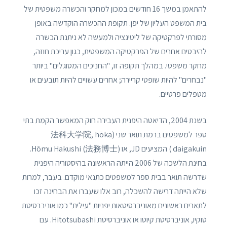
להתאמן במשך 16 חודשים במכון למחקר והכשרה משפטית של
בית המשפט העליון של יפן. תקופת ההכשרה הוקדשה באופן
מסורתי לפרקטיקה של ליטיגציה ולמעשה לא ניתנת הכשרה
להיבטים אחרים של הפרקטיקה המשפטית, כגון עריכת חוזה,
מחקר משפטי. במהלך תקופה זו, "החניכים המסוגלים" ביותר
"נבחרים" להיות שופטי קריירה; אחרים עשויים להיות תובעים או
מטפלים פרטיים.
בשנת 2004, הדיאטה היפנית העבירה חוק המאפשר הקמת בתי
ספר למשפטים ברמת תואר שני (法科大学院, hōka
daigakuin ) המציעים JD, או Hōmu Hakushi (法務博士).
בחינת הלשכה של 2006 הייתה הראשונה בהיסטוריה היפנית
שדרשה תואר בבית ספר למשפטים כתנאי מוקדם. בעבר, למרות
שלא הייתה דרישה להשכלה, רוב אלו שעברו את הבחינה זכו
לתארים ראשונים מאוניברסיטאות יפניות "עילית" כמו אוניברסיטת
טוקיו, אוניברסיטת קיוטו או אוניברסיטת Hitotsubashi. עם