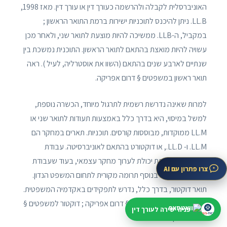
האוניברסלית לקבלה ולהרשמה כעורך דין או עורך דין. מאז 1998,
LL.B. ניתן להיכנס לתוכניות ישירות ברמת התואר הראשון ;
במקביל, ה-LLB. ממשיכה להיות מוצעת לתואר שני, ולאחר מכן
עשויה להיות מואצת בהתאם לתואר הראשון. התוכנית נמשכת בין
שנתיים לארבע שנים בהתאם (השוו את אוסטרליה, לעיל ). ראה
תואר ראשון במשפטים § דרום אפריקה.
למרות שאינה נדרשת רשמית לתרגול מיוחד, הכשרה נוספת,
למשל במיסוי, היא בדרך כלל באמצעות תעודות לתואר שני או
LL.M ממוקדות, מבוססות קורסים. תוכניות. תארים במחקר הם
LL.M. ו- LL.D., או דוקטורט בהתאם לאוניברסיטה. עבודת
המאסטר משקפת יכולת לערוך מחקר עצמאי, בעוד שעבודת
צרו פתרון עם AI
הדוקטורט תהווה בנוסף תרומה מקורית לתחום המשפט הנדון.
תואר דוקטור, בדרך כלל, נדרש לתפקידים באקדמיה המשפטית.
לִרְאוֹתתואר שני במשפטים § דרום אפריקה ; דוקטור למשפטים §
פניה ישירה לעורך דין
דרום אפריקה.