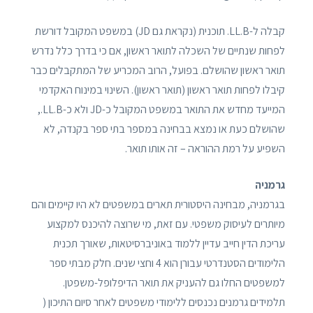
קבלה ל-LL.B. תוכנית (נקראת גם JD) במשפט המקובל דורשת
לפחות שנתיים של השכלה לתואר ראשון, אם כי בדרך כלל נדרש
תואר ראשון שהושלם. בפועל, הרוב המכריע של המתקבלים כבר
קיבלו לפחות תואר ראשון (תואר ראשון). השינוי במינוח האקדמי
המייעד מחדש את התואר במשפט המקובל כ-JD ולא כ-LL.B.,
שהושלם כעת או נמצא בבחינה במספר בתי ספר בקנדה, לא
השפיע על רמת ההוראה – זה אותו תואר.
גרמניה
בגרמניה, מבחינה היסטורית תארים במשפטים לא היו קיימים והם
מיותרים לעיסוק משפטי. עם זאת, מי שרוצה להיכנס למקצוע
עריכת הדין חייב עדיין ללמוד באוניברסיטאות, שאורך תכנית
הלימודים הסטנדרטי עבורן הוא 4 וחצי שנים. חלק מבתי ספר
למשפטים החלו גם להעניק את תואר הדיפלופל-משפטן.
תלמידים גרמנים נכנסים ללימודי משפטים לאחר סיום התיכון (