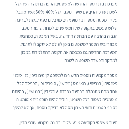
מערכת בית הספר החדשה למשפטים הגיעה בחינה חדשה של
לשכת עורכי הדין, עם שיעור מעבר של 40%-50% אשר מוגבל
על ידי מכסה מספרית. המועמדים מוגבלים כעת לגשת לבחינה
שלוש פעמים בתקופה של חמש שנים. למרות שיעור המעבר
הגבוה בהרבה עם הבחינה החדשה, בשל המכסות, כמחצית
מבוגרי בית הספר למשפטים ביפן לעולם לא יתקבלו לתרגול.
המערכת החדשה גם צמצמה את תקופת ההתלמדות במכון
למחקר והכשרה משפטית לשנה.
מספר מקצועות נוספים הקשורים למשפט קיימים ביפן, כגון סוכני
פטנטים ( בנרישי ), רואי מס ( זירישי ), סופרים וכו', הכניסה לכל
אחד מהם מתנהלת בבחינה נפרדת. עורכי דין ("בנגושי"), בהיותם
מוסמכים לעסוק בכל משפט, יכולים להיות מוסמכים אוטומטית
כסוכני פטנטים ורואי חשבון מס ללא בדיקה נוספת, אך לא להיפך.
חינוך משפטי בקוריאה מונע על ידי בחינה. מקצוע עורכי הדין,