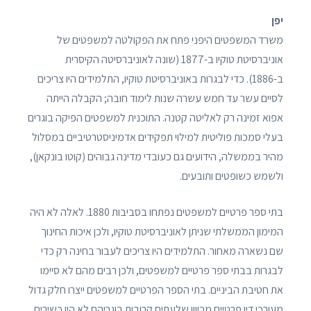
יפן
משרד המשפטים היפני פתח את הפקולטה למשפטים של
אוניברסיטת טוקיו ב-1877 (שונה לאוניברסיטה הקיסרית
ב-1886). כדי לבגרות באוניברסיטת טוקיו, התלמידים היו צריכים
לסיים עשר עד חמש עשרה שנות לימוד חובה; הקבלה הייתה
אפוא זמינה רק לאליטה קטנה. התוכנית למשפטים הפיקה בוגרים
בעלי סמכות פוליטית למילוי תפקידים אדמיניסטרטיביים במסלול
מהיר בממשלה, הידועים גם כעובדי מדינה גבוהים (קוטו בונקאן),
ולשמש כשופטים ותובעים.
בתי ספר פרטיים למשפטים נפתחו בסביבות 1880. לאלה לא היה
המימון הממשלתי שניתן לאוניברסיטת טוקיו, ולכן איכות החינוך
שם נשארה מאחור. התלמידים היו צריכים לעבור בחינה רק כדי
לבגרות בבתי ספר פרטיים למשפטים, ולכן רבים מהם לא סיימו
את חטיבת הביניים. בתי הספר הפרטיים למשפטים ייצרו חלק גדול
מעורכי דין פרטיים מכיוון שלעתים קרובות בוגריהם לא היו כשירים