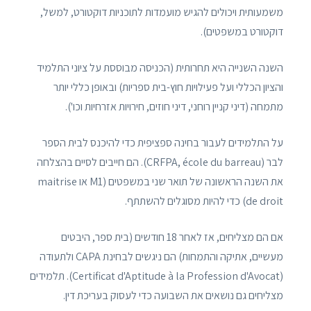
משמעותית ויכולים להגיש מועמדות לתוכניות דוקטורט, למשל,
דוקטורט במשפטים).
השנה השנייה היא תחרותית (הכניסה מבוססת על ציוני התלמיד
והציון הכללי ועל פעילויות חוץ-בית ספריות) ובאופן כללי יותר
מתמחה (דיני קניין רוחני, דיני חוזים, חירויות אזרחיות וכו').
על התלמידים לעבור בחינה ספציפית כדי להיכנס לבית הספר
לבר (CRFPA, école du barreau). הם חייבים לסיים בהצלחה
את השנה הראשונה של תואר שני במשפטים (M1 או maitrise
de droit) כדי להיות מסוגלים להשתתף.
אם הם מצליחים, אז לאחר 18 חודשים (בית ספר, היבטים
מעשיים, אתיקה והתמחות) הם ניגשים לבחינת CAPA ולתעודה
(Certificat d'Aptitude à la Profession d'Avocat). תלמידים
מצליחים גם נושאים את השבועה כדי לעסוק בעריכת דין.