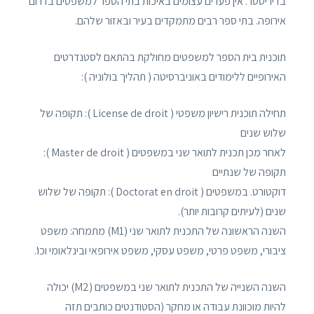
בדיריטטו". אין פערים עצומים באיכות בתי הספר למשפטים בדרום
אירופה. בתי ספר רבים מתמקדים בעיר ובאזור שלהם.
תוכנית בית הספר למשפטים מחולקת בהתאם לסטנדרטים
האירופיים ללימודים באוניברסיטה ( תהליך בולוניה ):
תחילה תוכנית רישיון משפטי ( License de droit ): תקופה של
שלוש שנים
לאחר מכן תכנית לתואר שני במשפטים ( Master de droit ):
תקופה של שנתיים
דוקטורט. במשפטים ( Doctorat en droit ): תקופה של שלוש
שנים (לעיתים קרובות יותר).
השנה הראשונה של התכנית לתואר שני (M1) מתמחה: משפט
ציבורי, משפט פרטי, משפט עסקי, משפט אירופאי ובינלאומי וכו'.
השנה השנייה של התכנית לתואר שני במשפטים (M2) יכולה
להיות מוכוונת עבודה או מחקר (הסטודנטים כותבים תזה