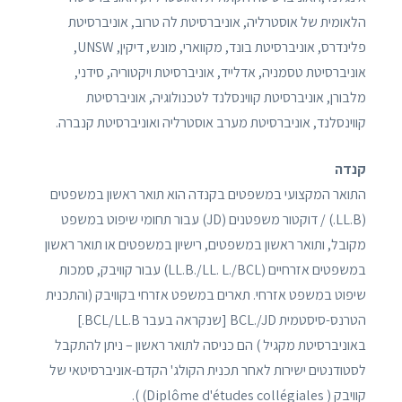
הלאומית של אוסטרליה, אוניברסיטת לה טרוב, אוניברסיטת
פלינדרס, אוניברסיטת בונד, מקווארי, מונש, דיקין, UNSW,
אוניברסיטת טסמניה, אדלייד, אוניברסיטת ויקטוריה, סידני,
מלבורן, אוניברסיטת קווינסלנד לטכנולוגיה, אוניברסיטת
קווינסלנד, אוניברסיטת מערב אוסטרליה ואוניברסיטת קנברה.
קנדה
התואר המקצועי במשפטים בקנדה הוא תואר ראשון במשפטים
(LL.B.) / דוקטור משפטנים (JD) עבור תחומי שיפוט במשפט
מקובל, ותואר ראשון במשפטים, רישיון במשפטים או תואר ראשון
במשפטים אזרחיים (LL.B./LL. L./BCL) עבור קוויבק, סמכות
שיפוט במשפט אזרחי. תארים במשפט אזרחי בקוויבק (והתכנית
הטרנס-סיסטמית BCL./JD [שנקראה בעבר BCL/LL.B.]
באוניברסיטת מקגיל ) הם כניסה לתואר ראשון – ניתן להתקבל
לסטודנטים ישירות לאחר תכנית הקולג' הקדם-אוניברסיטאי של
קוויבק ( Diplôme d'études collégiales) ).