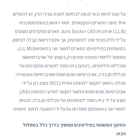
על מנת להיות זכאי לגשת לבחינות לשכת עורכי הדין, יש להשלים
אחד משני התארים המקצועיים : תואר ראשון במשפטיםתכנית
(LL.B.) או תכנית Juris Doctor (JD). תארים מתקדמים מוצעים
על ידי חלק מבתי ספר למשפטים, אך אינם דרישות קבלה לעיסוק
במשפטים בפיליפינים. התארים לתואר שני במשפטים (LL.M.),
מאסטר ללימודי משפט זמינים רק בקומץ של אוניברסיטאות
ומכללות פיליפיניות, ביניהם בית הספר לתארים מתקדמים של
מכללת סן בדה, אוניברסיטת סנטו תומס ואוניברסיטת אטנאו דה
מנילה. התואר דוקטור למשפט אזרחי (DCL) מוצע רק על ידי
אוניברסיטת סנטו תומס והתואר דוקטור למדעי המשפט (JSD)
מוצע על ידי בית הספר למשפטים של מכללת סן בדה. תכניות
לתואר שני במשפטים מוסדרות גם על ידי המועצה לחינוך משפטי.
החינוך המשפטי בפיליפינים ממשיך בדרך כלל במסלול
הבא: