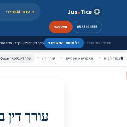
ילוג לתוכן
Jus
Tice
עוזר AI מיידי
0525101555
וואטסאפ
כל תחומי המשפט
▾
עורך דין גירושין
עורך דין פלילי
עורך
תחומי חיפוש מרכזיים
עמוד הבית
מאמרים משפטיים
עורך דין
עורך דין בקטאר Qatar | לווי משפטי וייצוג בדוחה קטר