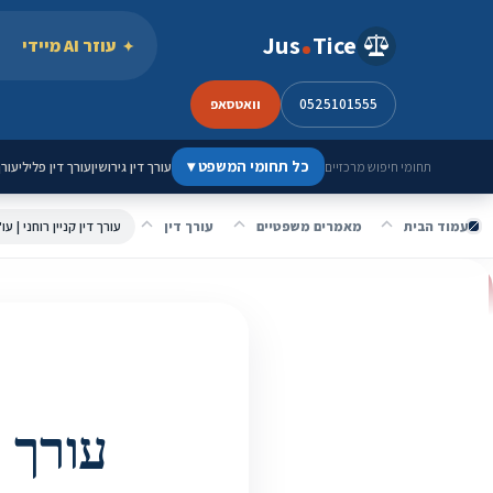
ילוג לתוכן
Jus
Tice
עוזר AI מיידי
0525101555
וואטסאפ
כל תחומי המשפט
▾
עורך דין גירושין
עורך דין פלילי
עורך
תחומי חיפוש מרכזיים
עמוד הבית
מאמרים משפטיים
עורך דין
עורך דין קניין רוחני | ע
עורך ד