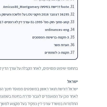
foote דרישות בסיסיות Amicus80_Montgomery
36295 דצמבר 2016 תיקוני LOU על הלשכה והעיסוק במשפט
קטע-מתוך-חוק-מס'-51-1995-עורכי דין לא רומניים-OK_ACTZ_300517
ordinances-eng
3-תקנות-ברשימת-המסמכים
הערות פטור
תקנות-כ-למתחרים
בתחומי שיפוט מסוימים, לאחר הקבלה על עורך הדין לה
ישראל
ישראל דורשת תואר ראשון במשפטים ממוסד חינוך המו
לאחר מכן על המועמדים לעבור סדרת בחינות בשמונה