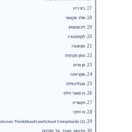
ג'ורג'יה
שלב מקצועי
ליכטנשטיין
לוקסמבורג
מונטנגרו
צפון מקדוניה
סן מרינו
אוקראינה
אנגליה ווילס
ניו סאות' ויילס
ויקטוריה
ניו זילנד
(1) Requisitostitulacion ThinkAboutLawSchool CompGuide
מדיניות_מעבר_על_פקידות