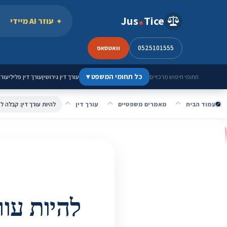
ילוג לתוכן
Jus
Tice
עוזר AI מיידי
0525101555
וואטסאפ
כל תחומי המשפט
▾
עורך דין גירושין
עורך דין פלילי
עורך
תחומי חיפוש מרכזיים
עמוד הבית
מאמרים משפטיים
עורך דין
להיות עורך דין: קבלה ל
להיות עור