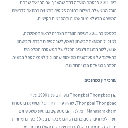
ביוני 2011 פרסמה הוועדה דו"ח שהעריך את התנאים שבהם
תוכל הממשלה לשלוח בחזרה פליטים בורמזים בהתאם לדרישות
המשפט הבינלאומי והאמנות וההסכמים הקיימים.
בספטמבר 2011 הגישה הוועדה הצהרה לראש הממשלה,
למזכ"ל המועצה לביטחון לאומי, לשר לפיתוח חברתי ולביטחון
אנוש, לשר ההגנה ולנציב הכללי של המשטרה המלכותית
בתאילנד על אסטרטגיות מסוימות שהם יכול לאמץ לטפל בבעיית
הסחר בבני אדם בבני הרוהינגה.
עורכי דין כמחנכים
קרן Thongbai Thongbao נוסדה בשנת 1990 על ידי
Thongbai Thongbao, שהיה עורך דין ידוע לזכויות אדם ממחוז
Mahasarakham, תאילנד. הם מספקים גם סיוע משפטי וגם
חינוך למגזרים שונים בחברה, והם מבקרים בכ-30 כפרים ומחוזות
מדי שנה. מטרתם היא להבטיח שאנשים תאילנדים מודעים