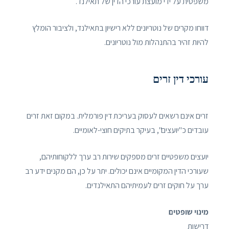
משפטית על ידי מועצת עורכי הדין של תאילנד.
דווחו מקרים של נוטריונים ללא רישיון בתאילנד, ולציבור הומלץ
להיות זהיר בהתנהלות מול נוטריונים.
עורכי דין זרים
זרים אינם רשאים לעסוק בעריכת דין פורמלית. במקום זאת זרים
עובדים כ"יועצים", בעיקר בתיקים חוצי-לאומיים.
יועצים משפטיים זרים מספקים שירות רב ערך ללקוחותיהם,
שעורכי הדין המקומיים אינם יכולים. יתר על כן, הם מקנים ידע רב
ערך על חוקים זרים לעמיתיהם התאילנדים.
מינוי שופטים
דרישות