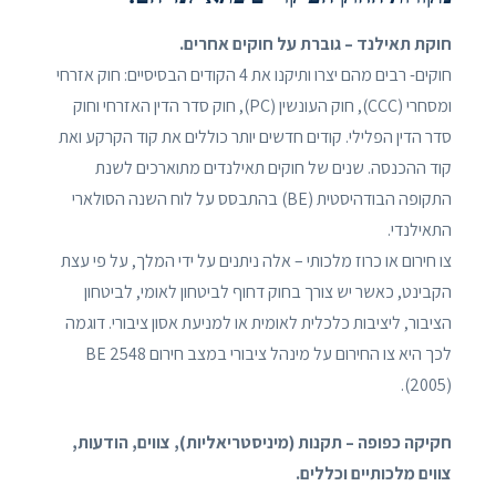
חוקת תאילנד – גוברת על חוקים אחרים.
חוקים- רבים מהם יצרו ותיקנו את 4 הקודים הבסיסיים: חוק אזרחי
ומסחרי (CCC), חוק העונשין (PC), חוק סדר הדין האזרחי וחוק
סדר הדין הפלילי. קודים חדשים יותר כוללים את קוד הקרקע ואת
קוד ההכנסה. שנים של חוקים תאילנדים מתוארכים לשנת
התקופה הבודהיסטית (BE) בהתבסס על לוח השנה הסולארי
התאילנדי.
צו חירום או כרוז מלכותי – אלה ניתנים על ידי המלך, על פי עצת
הקבינט, כאשר יש צורך בחוק דחוף לביטחון לאומי, לביטחון
הציבור, ליציבות כלכלית לאומית או למניעת אסון ציבורי. דוגמה
לכך היא צו החירום על מינהל ציבורי במצב חירום BE 2548
(2005).
חקיקה כפופה – תקנות (מיניסטריאליות), צווים, הודעות,
צווים מלכותיים וכללים.