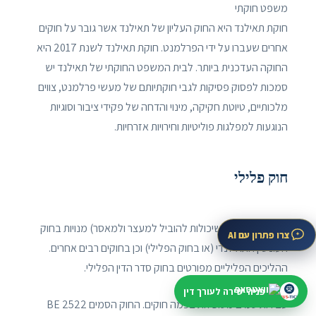
משפט חוקתי
חוקת תאילנד היא החוק העליון של תאילנד אשר גובר על חוקים
אחרים שעברו על ידי הפרלמנט. חוקת תאילנד לשנת 2017 היא
החוקה העדכנית ביותר. לבית המשפט החוקתי של תאילנד יש
סמכות לפסוק פסיקות לגבי חוקתיותם של מעשי פרלמנט, צווים
מלכותיים, טיוטת חקיקה, מינוי והדחה של פקידי ציבור וסוגיות
הנוגעות למפלגות פוליטיות וחירויות אזרחיות.
חוק פלילי
עבירות פליליות (שיכולות להוביל למעצר ולמאסר) מנויות בחוק
צרו פתרון עם AI
העונשין התאילנדי (או בחוק הפלילי) וכן בחוקים רבים אחרים.
ההליכים הפליליים מפורטים בחוק סדר הדין הפלילי.
פניה ישירה לעורך דין
עבירות סמים מטופלות בכמה חוקים. החוק הסמים BE 2522