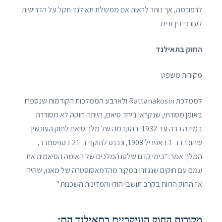
לרפורמה, אך נותר לראות אם ממשלת תאילנד תקל על הדרישות
לעורכי דין זרים.
החוק בתאילנד
מקורות משפט
לממלכת Rattanakosin ולארבע הממלכות הקודמות שנספרו
באופן מסורתי, שנקראו ביחד סיאם, הייתה חוקה לא מסודרת
במידה רבה עד 1932. בהקדמה של מלך סיאם לחוק העונשין
שהוכרז ב-1 באפריל 1908, ונכנס לתוקף ב-21 בספטמבר,
המלך אמר: "בימי קדם שלטו המלכים של האומה הסיאמית את
עמם עם חוקים שנגזרו במקור מהדמאסוסטרה של מאנו, שהיה
אז החוק הרווח בקרב תושבי הודו והמדינות השכנות."
מקורות החוק העיקריים בתאילנד הם: