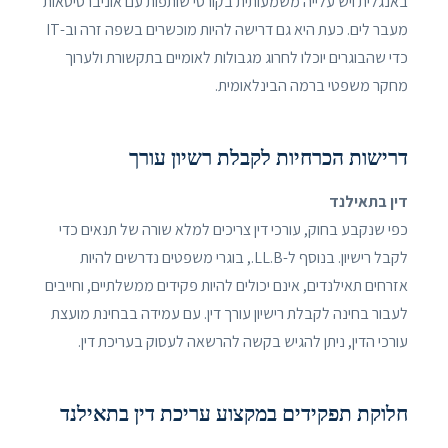
באנגלית ויש עלייה משמעותית בקורסי שותפות עם אוניברסיטאות
מעבר לים. כעת היא גם דרישה להיות מוכשרים בשפה זרה וב-IT
כדי שהבוגרים יוכלו לחרוג מגבולות לאומיים בתקשורת ולערוך
מחקר משפטי ברמה הבינלאומית.
דרישות הכרחיות לקבלת רשיון עורך
דין בתאילנד
כפי שנקבע בחוק, עורכי דין צריכים למלא שורה של תנאים כדי
לקבל רישיון. בנוסף ל-LL.B., בוגרי משפטים נדרשים להיות
אזרחים תאילנדים, אינם יכולים להיות פקידים ממשלתיים, וחייבים
לעבור בחינה לקבלת רישיון עורך דין. עם עמידה בבחינת מועצת
עורכי הדין, ניתן להגיש בקשה להרשאה לעסוק בעריכת דין.
חלוקת תפקידים במקצוע עריכת דין בתאילנד