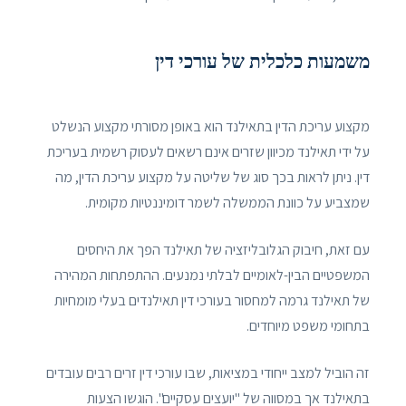
משמעות כלכלית של עורכי דין
מקצוע עריכת הדין בתאילנד הוא באופן מסורתי מקצוע הנשלט
על ידי תאילנד מכיוון שזרים אינם רשאים לעסוק רשמית בעריכת
דין. ניתן לראות בכך סוג של שליטה על מקצוע עריכת הדין, מה
שמצביע על כוונת הממשלה לשמר דומיננטיות מקומית.
עם זאת, חיבוק הגלובליזציה של תאילנד הפך את היחסים
המשפטיים הבין-לאומיים לבלתי נמנעים. ההתפתחות המהירה
של תאילנד גרמה למחסור בעורכי דין תאילנדים בעלי מומחיות
בתחומי משפט מיוחדים.
זה הוביל למצב ייחודי במציאות, שבו עורכי דין זרים רבים עובדים
בתאילנד אך במסווה של "יועצים עסקיים". הוגשו הצעות