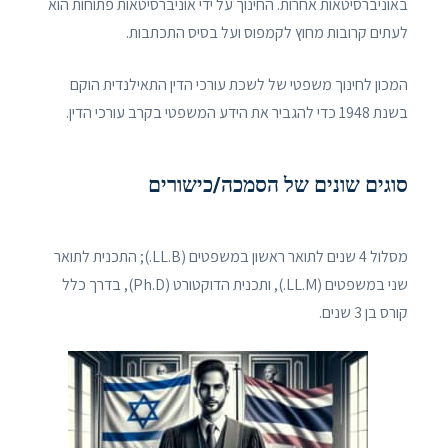
באוניברסיטאות אחרות. החינוך על ידי אוניברסיטאות פתוחות הוא
לעתים קרובות מחוץ לקמפוס ועל בסיס התכתבות.
המכון לחינוך משפטי של לשכת עורכי הדין התאילנדית הוקם
בשנת 1948 כדי להגביר את הידע המשפטי בקרב עורכי הדין.
סוגים שונים של הסמכה/כישורים
מסלול 4 שנים לתואר ראשון במשפטים (LL.B.); התכנית לתואר
שני במשפטים (LL.M.), ותכנית הדוקטורט (Ph.D), בדרך כלל
קורס בן 3 שנים.