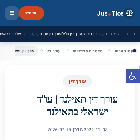
ילוג לתוכן
Jus
Tice
וואטסאפ
☰
פתיחת 
עורך דין גירושין
עורך דין פלילי
עורך דין מקרקעין
עורך דין רשלנות רפואית
תחומי חיפוש מרכזיים
עמוד הבית
מאמרים משפטיים
עורך דין
עורך דין תאילנד | עו"ד
פתח סרגל נגישות
עורך דין
עורך דין תאילנד | עו"ד
ישראלי בתאילנד
2022-12-08
עודכן: 2026-07-15