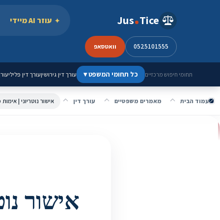
ילוג לתוכן
Jus
Tice
עוזר AI מיידי
0525101555
וואטסאפ
כל תחומי המשפט
▾
עורך דין גירושין
עורך דין פלילי
עורך
תחומי חיפוש מרכזיים
עמוד הבית
מאמרים משפטיים
עורך דין
אישור נוטריוני | אימות 
אישור נוט