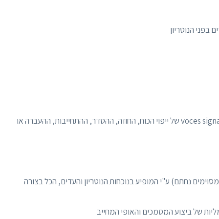
 בפני הנוטריון
מפרט את התנאים המהותיים והמילים המבצעיות voces signatæ של ייפוי הכוח, החוזה, ההסדר, ההתחייבות, ההעברה או
וימים נחתם) ע"י המופיע בנוכחות הנוטריון והעדים, הכל בצורה
ליות של ביצוע המסמכים והאופי המחייב