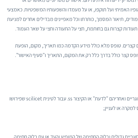
ופיו האמיתי ועל תוקפו, או על מעמדו והשפעותיו המשפטיות. כאמצעי
מודים, תיאור המסמך, כותרתו וכל מאפיינים מבדילים אחרים למניעת
תעודות קצרות גם בחותמת, חצי על התעודה וחצי על שאר העמוד.
ם קצרים. טופס מלא כולל מידע הקדמה כמו תאריך, מקום, הופעת
טופס קצר כולל בדרך כלל רק את המקום, התאריך ו"סעיף האישור".
הכיתוב הכולל את המקום, סוגר גדול הפונה ימינה או סוגריים ואחריהם "לדעת" או הקיצור ss. עבור לטינית scilicet שפירושו
למקרה או לעניין;
סוגריים גדולים ובלוק החתימה של המופיע והעד או עם בלוק חתימה