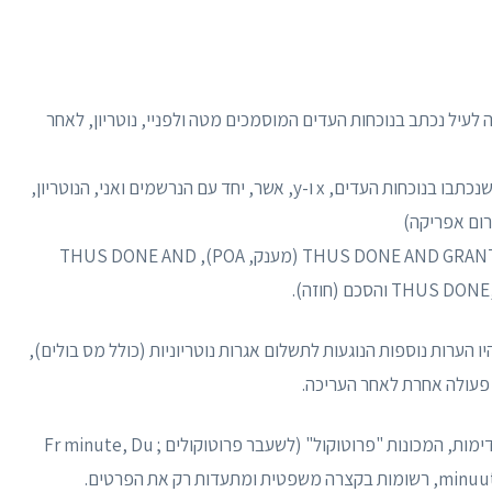
 לעיל נכתב בנוכחות העדים המוסמכים מטה ולפניי, נוטריון, לאחר
כך נעשה ובוצע בפרטוריה ביום, בחודש ובשנה שלעיל שנכתבו בנוכחות העדים, x ו-y, אשר, יחד עם הנרשמים ואני, הנוטריון,
רום אפריקה)
וריאציות: THUS DONE AND CEDED (היתרה), THUS DONE AND GRANTED (מענק, POA), THUS DONE AND
 הערות נוספות הנוגעות לתשלום אגרות נוטריוניות (כולל מס בולים),
כל פעולה אחרת לאחר העריכה.
באופן מסורתי, במדינות משפט אזרחי, הטיוטות המקדימות, המכונות "פרוטוקול" (לשעבר פרוטוקולים ; Fr minute, Du
minuut, It minuta, Ger Urschrift, Sp escritura matriz, רשומות בקצרה משפטית ומתעדות רק את הפרטים.