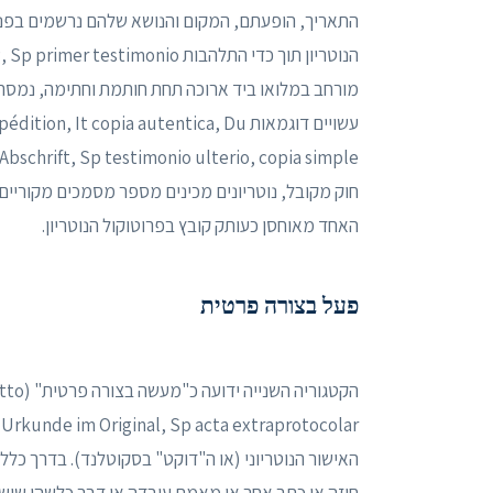
התאריך, הופעתם, המקום והנושא שלהם נרשמים בפנקס 
מורחב במלואו ביד ארוכה תחת חותמת וחתימה, נמסר
חוק מקובל, נוטריונים מכינים מספר מסמכים מקוריים
האחד מאוחסן כעותק קובץ בפרוטוקול הנוטריון.
פעל בצורה פרטית
הקטגור
האישור הנוטריוני (או ה"דוקט" בסקוטלנד). בדרך כלל
חוזה או כתב אחר או מאמת עובדה או דבר כלשהו שיש לנ