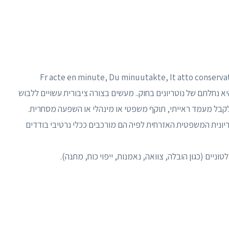
אשונה ידועה כ"מעשה בפומבי" (Fr acte en minute, Du minuutakte, It atto conservato, Ger
urschriftliche Urkunde, Sp acta proto, והיא נחלתם של נוטריונים בחוק.. מעשים בצורה ציבורית עשויים ללבוש
לקבל מעמד ראייתי, תוקף משפטי או מינהלי או השפעה מסחרית.
ריונית המשפטית האזרחית לפיה הם מורכבים ככלי נרטיבי בודדים
ניים (כגון הובלה, צוואה, נאמנות, ייפוי כוח, מתנה).