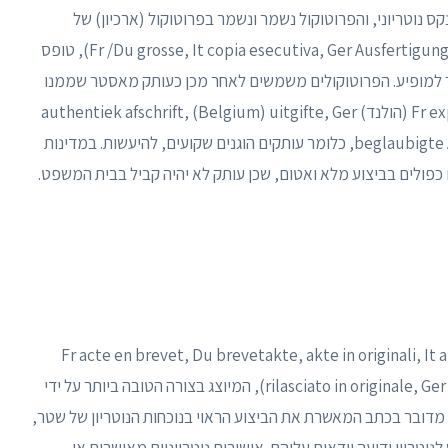
נוטריוני, והפרוטוקול נשמר ונשמר בפרוטוקול (ארכיון) של
הנוטריון תוך כדי התלהבות Fr /Du grosse, It copia esecutiva, Ger Ausfertigung, Sp primer testimonio), טופס
 למופיע. הפרוטוקולים משמשים לאחר מכן כעותק מאסטר שממנו
עשויים דוגמאות Fr expédition, It copia autentica, Du (הולנד) authentiek afschrift, (Belgium) uitgifte, Ger
beglaubigte Abschrift, Sp testimonio ulterio, copia simple, כלומר עותקים הוגנים שקועים, להיעשות. במדינות
 כפולים בביצוע מלא ואטום, שכן עותק לא יהיה קביל בבית המשפט.
יה השנייה ידועה כ"מעשה בצורה פרטית" (Fr acte en brevet, Du brevetakte, akte in originali, It atto
rilasciato in originale, Ger Urkunde im Original, Sp acta extraprotocolar), המיוצג בצורה הטובה ביותר על ידי
 מדובר בכתב המאשרת את הביצוע הראוי בנוכחות הנוטריון של שטר,
וטריון ידיעה וודאית עליהם. אישורים נוטריוניים מאושרים או