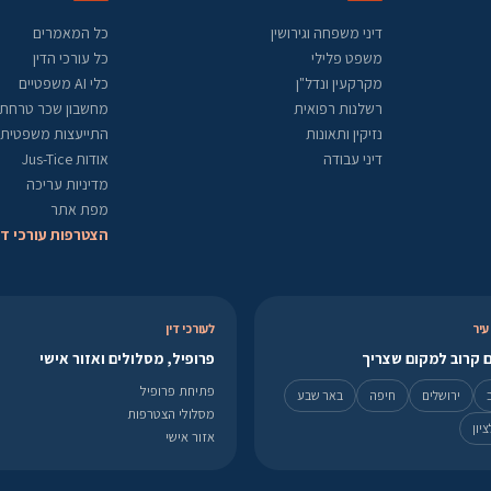
דיני משפחה וגירושין
כל המאמרים
משפט פלילי
כל עורכי הדין
מקרקעין ונדל"ן
כלי AI משפטיים
רשלנות רפואית
מחשבון שכר טרחת ע
נזיקין ותאונות
התייעצות משפטית
דיני עבודה
אודות Jus-Tice
מדיניות עריכה
מפת אתר
הצטרפות עורכי די
עיר
לעורכי דין
 קרוב למקום שצריך
פרופיל, מסלולים ואזור אישי
פתיחת פרופיל
ירושלים
חיפה
באר שבע
מסלולי הצטרפות
יון
אזור אישי