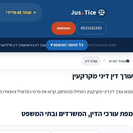
ילוג לתוכן
Jus
Tice
עוזר AI מיידי
0525101555
וואטסאפ
כל תחומי המשפט
▾
עורך דין גירושין
עורך דין פלילי
עורך
תחומי חיפוש מרכזיים
עמוד הבית
עורכי דין
עורך דין דיני מקרקעין
מצאו עורך דין דיני מקרקעין: התחילו מהתחום, קראו את פרטי הפרופיל והשאירו 
מפת עורכי הדין, המשרדים ובתי המשפט