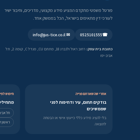
פורטל משפטי מתקדם המציע מידע מקצועי, מדריכים, וחיבור ישיר
לעורכי דין מתאימים בישראל, הכל בממשק אחד.
✉ info@jus-tice.co.il
0525101555
☎
כתובת בית עסק:
רחוב ראול ולנברג 18, מתחם CU, מגדל C, קומה 2, תל
אביב-יפו
אחרי שהשארתם פנייה
חיפוש לפי 
בודקים תחום, עיר ודחיפות לפני
מתחילים
שממשיכים
תל אביב
בלי להציג מידע כללי כייעוץ אישי או הבטחה
ראשון לצ
לתוצאה.